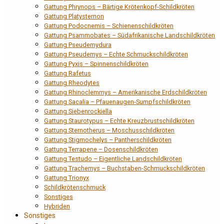
Gattung Phrynops – Bärtige Krötenkopf-Schildkröten
Gattung Platysternon
Gattung Podocnemis – Schienenschildkröten
Gattung Psammobates – Südafrikanische Landschildkröten
Gattung Pseudemydura
Gattung Pseudemys – Echte Schmuckschildkröten
Gattung Pyxis – Spinnenschildkröten
Gattung Rafetus
Gattung Rheodytes
Gattung Rhinoclemmys – Amerikanische Erdschildkröten
Gattung Sacalia – Pfauenaugen-Sumpfschildkröten
Gattung Siebenrockiella
Gattung Staurotypus – Echte Kreuzbrustschildkröten
Gattung Sternotherus – Moschusschildkröten
Gattung Stigmochelys – Pantherschildkröten
Gattung Terrapene – Dosenschildkröten
Gattung Testudo – Eigentliche Landschildkröten
Gattung Trachemys – Buchstaben-Schmuckschildkröten
Gattung Trionyx
Schildkrötenschmuck
Sonstiges
Hybriden
Sonstiges