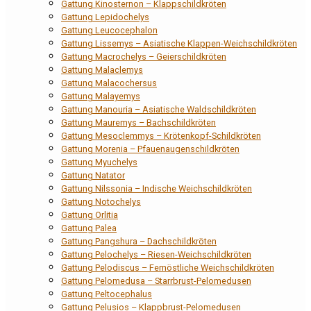
Gattung Kinosternon – Klappschildkröten
Gattung Lepidochelys
Gattung Leucocephalon
Gattung Lissemys – Asiatische Klappen-Weichschildkröten
Gattung Macrochelys – Geierschildkröten
Gattung Malaclemys
Gattung Malacochersus
Gattung Malayemys
Gattung Manouria – Asiatische Waldschildkröten
Gattung Mauremys – Bachschildkröten
Gattung Mesoclemmys – Krötenkopf-Schildkröten
Gattung Morenia – Pfauenaugenschildkröten
Gattung Myuchelys
Gattung Natator
Gattung Nilssonia – Indische Weichschildkröten
Gattung Notochelys
Gattung Orlitia
Gattung Palea
Gattung Pangshura – Dachschildkröten
Gattung Pelochelys – Riesen-Weichschildkröten
Gattung Pelodiscus – Fernöstliche Weichschildkröten
Gattung Pelomedusa – Starrbrust-Pelomedusen
Gattung Peltocephalus
Gattung Pelusios – Klappbrust-Pelomedusen