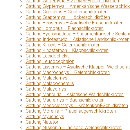
Gattung Geoemyda – Zacken-Erdschildkröten
Gattung Glyptemys – Amerikanische Wasserschildk
Gattung Gopherus – Gopherschildkröten
Gattung Graptemys – Höckerschildkröten
Gattung Heosemys – Asiatische Erdschildkröten
Gattung Homopus – Flachschildkröten
Gattung Hydromedusa – Südamerikanische Schlang
Gattung Indotestudo – Asiatische Landschildkröten
Gattung Kinixys – Gelenkschildkröten
Gattung Kinosternon – Klappschildkröten
Gattung Lepidochelys
Gattung Leucocephalon
Gattung Lissemys – Asiatische Klappen-Weichschil
Gattung Macrochelys – Geierschildkröten
Gattung Malaclemys
Gattung Malacochersus
Gattung Malayemys
Gattung Manouria – Asiatische Waldschildkröten
Gattung Mauremys – Bachschildkröten
Gattung Mesoclemmys – Krötenkopf-Schildkröten
Gattung Morenia – Pfauenaugenschildkröten
Gattung Myuchelys
Gattung Natator
Gattung Nilssonia – Indische Weichschildkröten