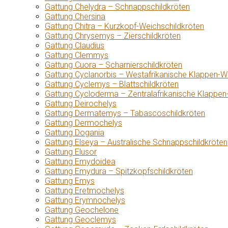
Gattung Chelydra – Schnappschildkröten
Gattung Chersina
Gattung Chitra – Kurzkopf-Weichschildkröten
Gattung Chrysemys – Zierschildkröten
Gattung Claudius
Gattung Clemmys
Gattung Cuora – Scharnierschildkröten
Gattung Cyclanorbis – Westafrikanische Klappen-W
Gattung Cyclemys – Blattschildkröten
Gattung Cycloderma – Zentralafrikanische Klappen
Gattung Deirochelys
Gattung Dermatemys – Tabascoschildkröten
Gattung Dermochelys
Gattung Dogania
Gattung Elseya – Australische Schnappschildkröten
Gattung Elusor
Gattung Emydoidea
Gattung Emydura – Spitzkopfschildkröten
Gattung Emys
Gattung Eretmochelys
Gattung Erymnochelys
Gattung Geochelone
Gattung Geoclemys