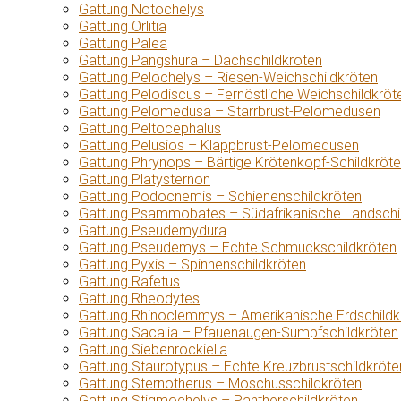
Gattung Notochelys
Gattung Orlitia
Gattung Palea
Gattung Pangshura – Dachschildkröten
Gattung Pelochelys – Riesen-Weichschildkröten
Gattung Pelodiscus – Fernöstliche Weichschildkröt
Gattung Pelomedusa – Starrbrust-Pelomedusen
Gattung Peltocephalus
Gattung Pelusios – Klappbrust-Pelomedusen
Gattung Phrynops – Bärtige Krötenkopf-Schildkröt
Gattung Platysternon
Gattung Podocnemis – Schienenschildkröten
Gattung Psammobates – Südafrikanische Landschi
Gattung Pseudemydura
Gattung Pseudemys – Echte Schmuckschildkröten
Gattung Pyxis – Spinnenschildkröten
Gattung Rafetus
Gattung Rheodytes
Gattung Rhinoclemmys – Amerikanische Erdschildk
Gattung Sacalia – Pfauenaugen-Sumpfschildkröten
Gattung Siebenrockiella
Gattung Staurotypus – Echte Kreuzbrustschildkröte
Gattung Sternotherus – Moschusschildkröten
Gattung Stigmochelys – Pantherschildkröten