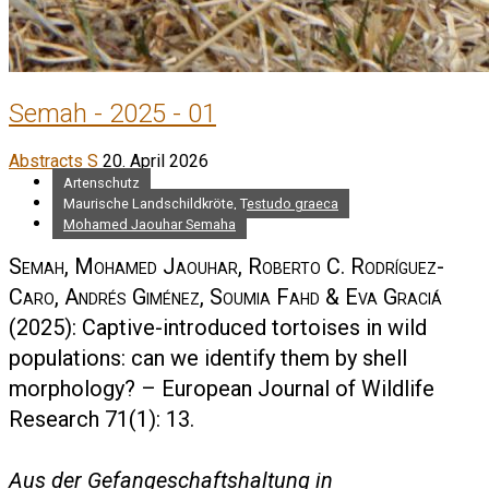
Semah - 2025 - 01
Abstracts S
20. April 2026
Artenschutz
Maurische Landschildkröte, Testudo graeca
Mohamed Jaouhar Semaha
Semah, Mohamed Jaouhar, Roberto C. Rodríguez-
Caro, Andrés Giménez, Soumia Fahd & Eva Graciá
(2025): Captive-introduced tortoises in wild
populations: can we identify them by shell
morphology? – European Journal of Wildlife
Research 71(1): 13.
Aus der Gefangeschaftshaltung in