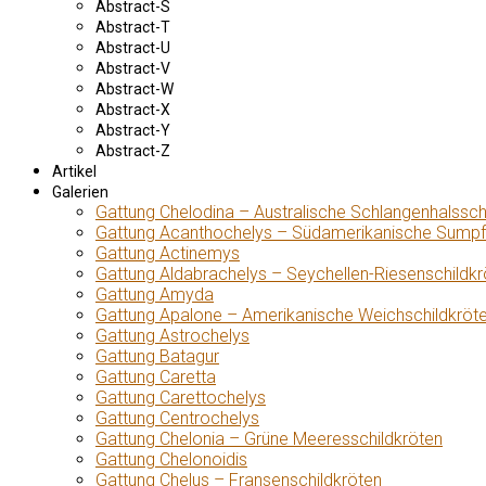
Abstract-S
Abstract-T
Abstract-U
Abstract-V
Abstract-W
Abstract-X
Abstract-Y
Abstract-Z
Artikel
Galerien
Gattung Chelodina – Australische Schlangenhalssch
Gattung Acanthochelys – Südamerikanische Sumpf
Gattung Actinemys
Gattung Aldabrachelys – Seychellen-Riesenschildkr
Gattung Amyda
Gattung Apalone – Amerikanische Weichschildkröt
Gattung Astrochelys
Gattung Batagur
Gattung Caretta
Gattung Carettochelys
Gattung Centrochelys
Gattung Chelonia – Grüne Meeresschildkröten
Gattung Chelonoidis
Gattung Chelus – Fransenschildkröten