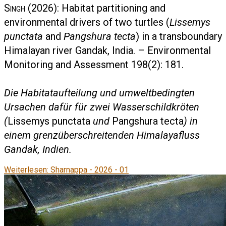
Singh
(2026): Habitat partitioning and
environmental drivers of two turtles (
Lissemys
punctata
and
Pangshura tecta
) in a transboundary
Himalayan river Gandak, India. – Environmental
Monitoring and Assessment 198(2): 181.
Die Habitataufteilung und umweltbedingten
Ursachen dafür für zwei Wasserschildkröten
(
Lissemys punctata
und
Pangshura tecta
) in
einem grenzüberschreitenden Himalayafluss
Gandak, Indien.
Weiterlesen: Sharnappa - 2026 - 01