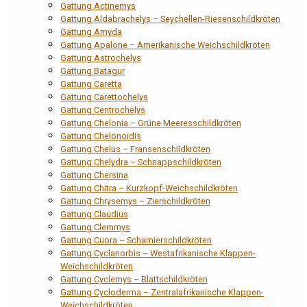
Gattung Actinemys
Gattung Aldabrachelys – Seychellen-Riesenschildkröten
Gattung Amyda
Gattung Apalone – Amerikanische Weichschildkröten
Gattung Astrochelys
Gattung Batagur
Gattung Caretta
Gattung Carettochelys
Gattung Centrochelys
Gattung Chelonia – Grüne Meeresschildkröten
Gattung Chelonoidis
Gattung Chelus – Fransenschildkröten
Gattung Chelydra – Schnappschildkröten
Gattung Chersina
Gattung Chitra – Kurzkopf-Weichschildkröten
Gattung Chrysemys – Zierschildkröten
Gattung Claudius
Gattung Clemmys
Gattung Cuora – Scharnierschildkröten
Gattung Cyclanorbis – Westafrikanische Klappen-
Weichschildkröten
Gattung Cyclemys – Blattschildkröten
Gattung Cycloderma – Zentralafrikanische Klappen-
Weichschildkröten