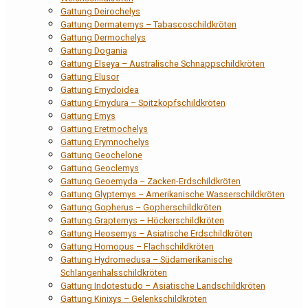
Gattung Deirochelys
Gattung Dermatemys – Tabascoschildkröten
Gattung Dermochelys
Gattung Dogania
Gattung Elseya – Australische Schnappschildkröten
Gattung Elusor
Gattung Emydoidea
Gattung Emydura – Spitzkopfschildkröten
Gattung Emys
Gattung Eretmochelys
Gattung Erymnochelys
Gattung Geochelone
Gattung Geoclemys
Gattung Geoemyda – Zacken-Erdschildkröten
Gattung Glyptemys – Amerikanische Wasserschildkröten
Gattung Gopherus – Gopherschildkröten
Gattung Graptemys – Höckerschildkröten
Gattung Heosemys – Asiatische Erdschildkröten
Gattung Homopus – Flachschildkröten
Gattung Hydromedusa – Südamerikanische
Schlangenhalsschildkröten
Gattung Indotestudo – Asiatische Landschildkröten
Gattung Kinixys – Gelenkschildkröten