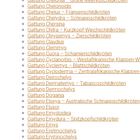
Gattung Chelonia – Grüne Meeresschildkröten
Gattung Chelonoidis
Gattung Chelus – Fransenschildkröten
Gattung Chelydra – Schnappschildkröten
Gattung Chersina
Gattung Chitra – Kurzkopf-Weichschildkröten
Gattung Chrysemys – Zierschildkröten
Gattung Claudius
Gattung Clemmys
Gattung Cuora – Scharnierschildkröten
Gattung Cyclanorbis – Westafrikanische Klappen-W
Gattung Cyclemys – Blattschildkröten
Gattung Cycloderma – Zentralafrikanische Klappen
Gattung Deirochelys
Gattung Dermatemys – Tabascoschildkröten
Gattung Dermochelys
Gattung Dogania
Gattung Elseya – Australische Schnappschildkröten
Gattung Elusor
Gattung Emydoidea
Gattung Emydura – Spitzkopfschildkröten
Gattung Emys
Gattung Eretmochelys
Gattung Erymnochelys