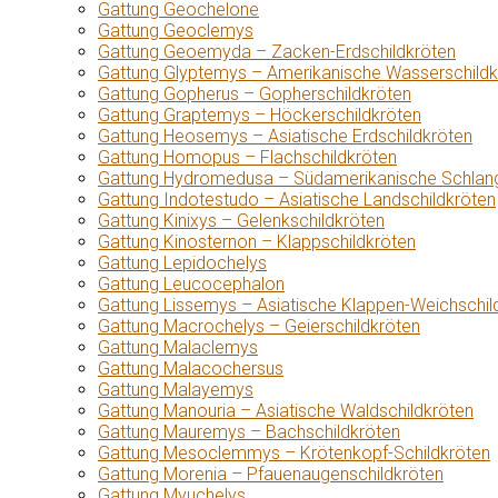
Gattung Geochelone
Gattung Geoclemys
Gattung Geoemyda – Zacken-Erdschildkröten
Gattung Glyptemys – Amerikanische Wasserschildk
Gattung Gopherus – Gopherschildkröten
Gattung Graptemys – Höckerschildkröten
Gattung Heosemys – Asiatische Erdschildkröten
Gattung Homopus – Flachschildkröten
Gattung Hydromedusa – Südamerikanische Schlang
Gattung Indotestudo – Asiatische Landschildkröten
Gattung Kinixys – Gelenkschildkröten
Gattung Kinosternon – Klappschildkröten
Gattung Lepidochelys
Gattung Leucocephalon
Gattung Lissemys – Asiatische Klappen-Weichschil
Gattung Macrochelys – Geierschildkröten
Gattung Malaclemys
Gattung Malacochersus
Gattung Malayemys
Gattung Manouria – Asiatische Waldschildkröten
Gattung Mauremys – Bachschildkröten
Gattung Mesoclemmys – Krötenkopf-Schildkröten
Gattung Morenia – Pfauenaugenschildkröten
Gattung Myuchelys