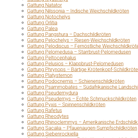
Gattung Natator
Gattung Nilssonia – Indische Weichschildkröten
Gattung Notochelys
Gattung Orlitia
Gattung Palea
Gattung Pangshura – Dachschildkröten
Gattung Pelochelys – Riesen-Weichschildkröten
Gattung Pelodiscus – Fernöstliche Weichschildkröt
Gattung Pelomedusa – Starrbrust-Pelomedusen
Gattung Peltocephalus
Gattung Pelusios – Klappbrust-Pelomedusen
Gattung Phrynops – Bärtige Krötenkopf-Schildkröt
Gattung Platysternon
Gattung Podocnemis – Schienenschildkröten
Gattung Psammobates – Südafrikanische Landschi
Gattung Pseudemydura
Gattung Pseudemys – Echte Schmuckschildkröten
Gattung Pyxis – Spinnenschildkröten
Gattung Rafetus
Gattung Rheodytes
Gattung Rhinoclemmys – Amerikanische Erdschildk
Gattung Sacalia – Pfauenaugen-Sumpfschildkröten
Gattung Siebenrockiella