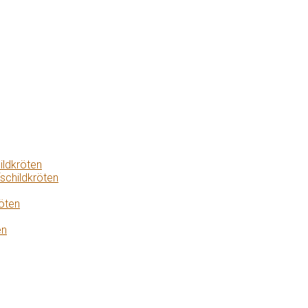
ildkröten
schildkröten
öten
en