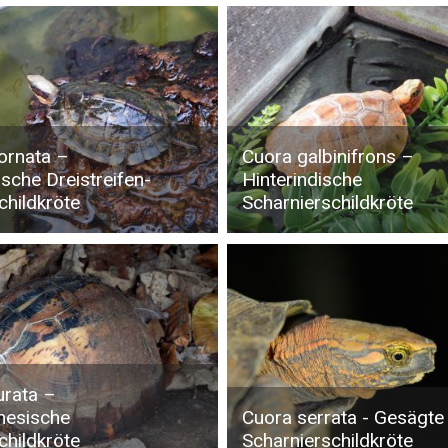
ornata –
Cuora galbinifrons –
sche Dreistreifen-
Hinterindische
childkröte
Scharnierschildkröte
urata –
mesische
Cuora serrata - Gesägte
childkröte
Scharnierschildkröte