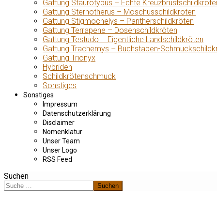
Gattung Staurotypus – Echte Kreuzbrustschildkröte
Gattung Sternotherus – Moschusschildkröten
Gattung Stigmochelys – Pantherschildkröten
Gattung Terrapene – Dosenschildkröten
Gattung Testudo – Eigentliche Landschildkröten
Gattung Trachemys – Buchstaben-Schmuckschildk
Gattung Trionyx
Hybriden
Schildkrötenschmuck
Sonstiges
Sonstiges
Impressum
Datenschutzerklärung
Disclaimer
Nomenklatur
Unser Team
Unser Logo
RSS Feed
Suchen
Suchen