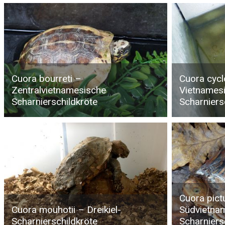
Cuora bourreti –
Cuora cycl
Zentralvietnamesische
Vietnamesi
Scharnierschildkröte
Scharniers
Cuora pict
Cuora mouhotii – Dreikiel-
Südvietna
Scharnierschildkröte
Scharniers