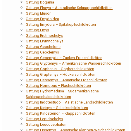
Gattung Dogania
Gattung Elseya – Australische Schnappschildkröten
Gattung Elusor
Gattung Emydoidea
Gattung Emydura – Spitzkopfschildkröten
Gattung Emys
Gattung Eretmochelys
Gattung Erymnochelys
Gattung Geochelone
Gattung Geoclemys
Gattung Geoemyda – Zacken-Erdschildkröten
Gattung Glyptemys – Amerikanische Wasserschildkröten
Gattung Gopherus – Gopherschildkröten
Gattung Graptemys – Höckerschildkröten
Gattung Heosemys – Asiatische Erdschildkröten
Gattung Homopus – Flachschildkröten
Gattung Hydromedusa – Südamerikanische
Schlangenhalsschildkröten
Gattung Indotestudo – Asiatische Landschildkröten
Gattung Kinixys – Gelenkschildkröten
Gattung Kinosternon – Klappschildkröten
Gattung Lepidochelys
Gattung Leucocephalon
Gattung Lissemys – Asiatische Klappen-Weichschildkröten