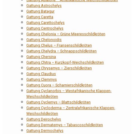
Gattung Astrochelys
Gattung Batagur
Gattung Caretta
Gattung Carettochelys
Gattung Centrochelys
Gattung Chelonia – Grüne Meeresschildkröten
Gattung Chelonoidis
Gattung Chelus – Fransenschildkröten
Gattung Chelydra – Schnappschildkröten
Gattung Chersina
Gattung Chitra – Kurzkopf-Weichschildkröten
Gattung Chrysemys – Zierschildkröten
Gattung Claudius
Gattung Clemmys
Gattung Cuora – Scharnierschildkröten
Gattung Cyclanorbis – Westafrikanische Klappen-
Weichschildkröten
Gattung Cyclemys – Blattschildkröten
Gattung Cycloderma – Zentralafrikanische Klappen-
Weichschildkröten
Gattung Deirochelys
Gattung Dermatemys – Tabascoschildkröten
Gattung Dermochelys