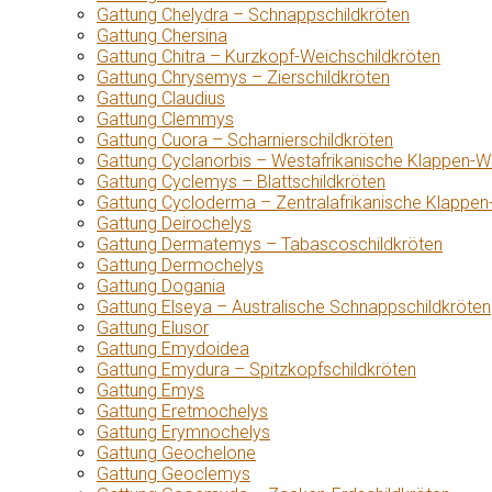
Gattung Chelydra – Schnappschildkröten
Gattung Chersina
Gattung Chitra – Kurzkopf-Weichschildkröten
Gattung Chrysemys – Zierschildkröten
Gattung Claudius
Gattung Clemmys
Gattung Cuora – Scharnierschildkröten
Gattung Cyclanorbis – Westafrikanische Klappen-W
Gattung Cyclemys – Blattschildkröten
Gattung Cycloderma – Zentralafrikanische Klappen
Gattung Deirochelys
Gattung Dermatemys – Tabascoschildkröten
Gattung Dermochelys
Gattung Dogania
Gattung Elseya – Australische Schnappschildkröten
Gattung Elusor
Gattung Emydoidea
Gattung Emydura – Spitzkopfschildkröten
Gattung Emys
Gattung Eretmochelys
Gattung Erymnochelys
Gattung Geochelone
Gattung Geoclemys