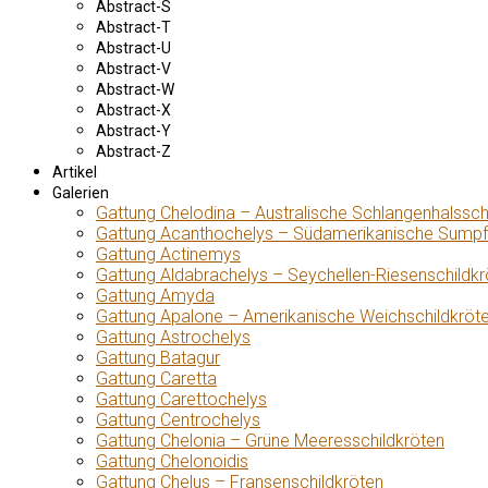
Abstract-S
Abstract-T
Abstract-U
Abstract-V
Abstract-W
Abstract-X
Abstract-Y
Abstract-Z
Artikel
Galerien
Gattung Chelodina – Australische Schlangenhalssch
Gattung Acanthochelys – Südamerikanische Sumpf
Gattung Actinemys
Gattung Aldabrachelys – Seychellen-Riesenschildkr
Gattung Amyda
Gattung Apalone – Amerikanische Weichschildkröt
Gattung Astrochelys
Gattung Batagur
Gattung Caretta
Gattung Carettochelys
Gattung Centrochelys
Gattung Chelonia – Grüne Meeresschildkröten
Gattung Chelonoidis
Gattung Chelus – Fransenschildkröten