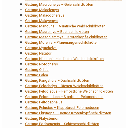
Gattung Macrochelys – Geierschildkröten
Gattung Malaclemys
Gattung Malacochersus
Gattung Malayemys
Gattung Manouria – Asiatische Waldschildkröten
Gattung Mauremys – Bachschildkröten
Gattung Mesoclemmys – Krötenkopf-Schildkröten
Gattung Morenia – Pfauenaugenschildkröten
Gattung Myuchelys
Gattung Natator
Gattung Nilssonia – Indische Weichschildkröten
Gattung Notochelys
Gattung Orlitia
Gattung Palea
Gattung Pangshura – Dachschildkröten
Gattung Pelochelys – Riesen-Weichschildkröten
Gattung Pelodiscus – Fernöstliche Weichschildkröten
Gattung Pelomedusa – Starrbrust-Pelomedusen
Gattung Peltocephalus
Gattung Pelusios – Klappbrust-Pelomedusen
Gattung Phrynops – Bärtige Krötenkopf-Schildkröten
Gattung Platysternon
Gattung Podocnemis – Schienenschildkröten