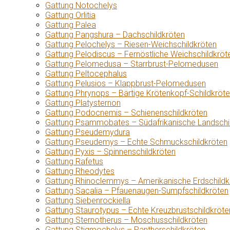
Gattung Notochelys
Gattung Orlitia
Gattung Palea
Gattung Pangshura – Dachschildkröten
Gattung Pelochelys – Riesen-Weichschildkröten
Gattung Pelodiscus – Fernöstliche Weichschildkröt
Gattung Pelomedusa – Starrbrust-Pelomedusen
Gattung Peltocephalus
Gattung Pelusios – Klappbrust-Pelomedusen
Gattung Phrynops – Bärtige Krötenkopf-Schildkröt
Gattung Platysternon
Gattung Podocnemis – Schienenschildkröten
Gattung Psammobates – Südafrikanische Landschi
Gattung Pseudemydura
Gattung Pseudemys – Echte Schmuckschildkröten
Gattung Pyxis – Spinnenschildkröten
Gattung Rafetus
Gattung Rheodytes
Gattung Rhinoclemmys – Amerikanische Erdschildk
Gattung Sacalia – Pfauenaugen-Sumpfschildkröten
Gattung Siebenrockiella
Gattung Staurotypus – Echte Kreuzbrustschildkröte
Gattung Sternotherus – Moschusschildkröten
Gattung Stigmochelys – Pantherschildkröten