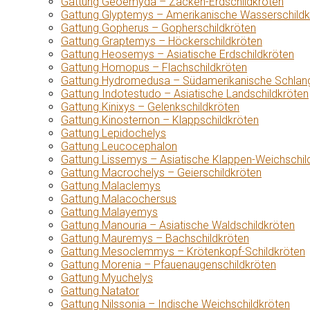
Gattung Geoemyda – Zacken-Erdschildkröten
Gattung Glyptemys – Amerikanische Wasserschildk
Gattung Gopherus – Gopherschildkröten
Gattung Graptemys – Höckerschildkröten
Gattung Heosemys – Asiatische Erdschildkröten
Gattung Homopus – Flachschildkröten
Gattung Hydromedusa – Südamerikanische Schlang
Gattung Indotestudo – Asiatische Landschildkröten
Gattung Kinixys – Gelenkschildkröten
Gattung Kinosternon – Klappschildkröten
Gattung Lepidochelys
Gattung Leucocephalon
Gattung Lissemys – Asiatische Klappen-Weichschil
Gattung Macrochelys – Geierschildkröten
Gattung Malaclemys
Gattung Malacochersus
Gattung Malayemys
Gattung Manouria – Asiatische Waldschildkröten
Gattung Mauremys – Bachschildkröten
Gattung Mesoclemmys – Krötenkopf-Schildkröten
Gattung Morenia – Pfauenaugenschildkröten
Gattung Myuchelys
Gattung Natator
Gattung Nilssonia – Indische Weichschildkröten