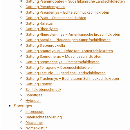
Gattung Psammobates – Südafrikanische Landschildkröten
Gattung Pseudemydura
Gattung Pseudemys – Echte Schmuckschildkröten
Gattung Pyxis – Spinnenschildkröten
Gattung Rafetus
Gattung Rheodytes
Gattung Rhinoclemmys – Amerikanische Erdschildkröten
Gattung Sacalia – Pfauenaugen-Sumpfschildkröten
Gattung Siebenrockiella
Gattung Staurotypus – Echte Kreuzbrustschildkröten
Gattung Sternotherus – Moschusschildkröten
Gattung Stigmochelys – Pantherschildkröten
Gattung Terrapene – Dosenschildkröten
Gattung Testudo – Eigentliche Landschildkröten
Gattung Trachemys – Buchstaben-Schmuckschildkröten
Gattung Trionyx
Schildkrötenschmuck
Sonstiges
Hybriden
Sonstiges
Impressum
Datenschutzerklärung
Disclaimer
Nomenklatur