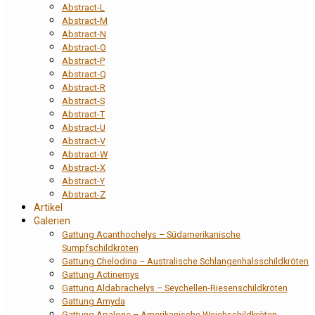
Abstract-L
Abstract-M
Abstract-N
Abstract-O
Abstract-P
Abstract-Q
Abstract-R
Abstract-S
Abstract-T
Abstract-U
Abstract-V
Abstract-W
Abstract-X
Abstract-Y
Abstract-Z
Artikel
Galerien
Gattung Acanthochelys – Südamerikanische
Sumpfschildkröten
Gattung Chelodina – Australische Schlangenhalsschildkröten
Gattung Actinemys
Gattung Aldabrachelys – Seychellen-Riesenschildkröten
Gattung Amyda
Gattung Apalone – Amerikanische Weichschildkröten