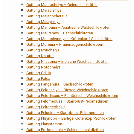
Gattung Macrochelys – Geierschildkröten
Gattung Malaclemys
Gattung Malacochersus
Gattung Malayemys
Gattung Manouria – Asiatische Waldschildkröten
Gattung Mauremys – Bachschildkröten
Gattung Mesoclemmys – Krötenkopf-Schildkröten
Gattung Morenia – Pfauenaugenschildkröten
Gattung Myuchelys
Gattung Natator
Gattung Nilssonia – Indische Weichschildkröten
Gattung Notochelys
Gattung Orlitia
Gattung Palea
Gattung Pangshura – Dachschildkröten
Gattung Pelochelys – Riesen-Weichschildkröten
Gattung Pelodiscus – Fernöstliche Weichschildkröten
Gattung Pelomedusa – Starrbrust-Pelomedusen
Gattung Peltocephalus
Gattung Pelusios – Klappbrust-Pelomedusen
Gattung Phrynops – Bärtige Krötenkopf-Schildkröten
Gattung Platysternon
Gattung Podocnemis – Schienenschildkröten