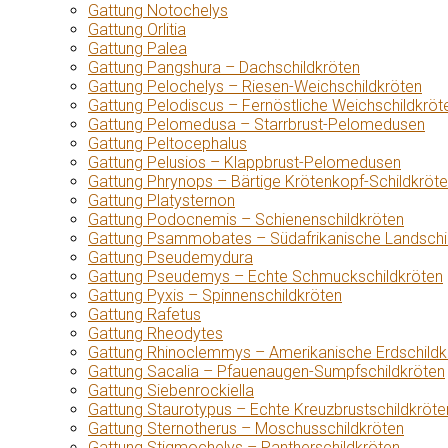
Gattung Notochelys
Gattung Orlitia
Gattung Palea
Gattung Pangshura – Dachschildkröten
Gattung Pelochelys – Riesen-Weichschildkröten
Gattung Pelodiscus – Fernöstliche Weichschildkröt
Gattung Pelomedusa – Starrbrust-Pelomedusen
Gattung Peltocephalus
Gattung Pelusios – Klappbrust-Pelomedusen
Gattung Phrynops – Bärtige Krötenkopf-Schildkröt
Gattung Platysternon
Gattung Podocnemis – Schienenschildkröten
Gattung Psammobates – Südafrikanische Landschi
Gattung Pseudemydura
Gattung Pseudemys – Echte Schmuckschildkröten
Gattung Pyxis – Spinnenschildkröten
Gattung Rafetus
Gattung Rheodytes
Gattung Rhinoclemmys – Amerikanische Erdschildk
Gattung Sacalia – Pfauenaugen-Sumpfschildkröten
Gattung Siebenrockiella
Gattung Staurotypus – Echte Kreuzbrustschildkröte
Gattung Sternotherus – Moschusschildkröten
Gattung Stigmochelys – Pantherschildkröten