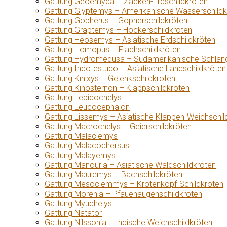
Gattung Geoemyda – Zacken-Erdschildkröten
Gattung Glyptemys – Amerikanische Wasserschildk
Gattung Gopherus – Gopherschildkröten
Gattung Graptemys – Höckerschildkröten
Gattung Heosemys – Asiatische Erdschildkröten
Gattung Homopus – Flachschildkröten
Gattung Hydromedusa – Südamerikanische Schlang
Gattung Indotestudo – Asiatische Landschildkröten
Gattung Kinixys – Gelenkschildkröten
Gattung Kinosternon – Klappschildkröten
Gattung Lepidochelys
Gattung Leucocephalon
Gattung Lissemys – Asiatische Klappen-Weichschil
Gattung Macrochelys – Geierschildkröten
Gattung Malaclemys
Gattung Malacochersus
Gattung Malayemys
Gattung Manouria – Asiatische Waldschildkröten
Gattung Mauremys – Bachschildkröten
Gattung Mesoclemmys – Krötenkopf-Schildkröten
Gattung Morenia – Pfauenaugenschildkröten
Gattung Myuchelys
Gattung Natator
Gattung Nilssonia – Indische Weichschildkröten