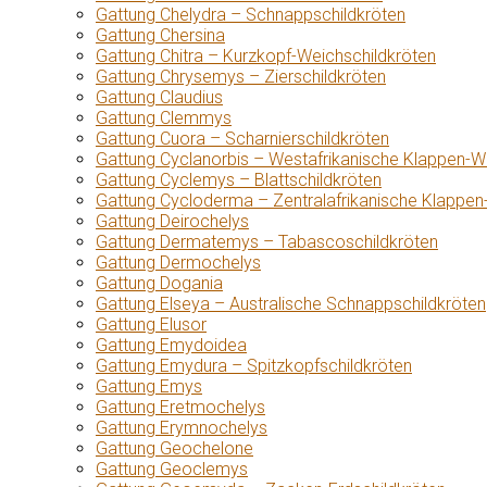
Gattung Chelydra – Schnappschildkröten
Gattung Chersina
Gattung Chitra – Kurzkopf-Weichschildkröten
Gattung Chrysemys – Zierschildkröten
Gattung Claudius
Gattung Clemmys
Gattung Cuora – Scharnierschildkröten
Gattung Cyclanorbis – Westafrikanische Klappen-W
Gattung Cyclemys – Blattschildkröten
Gattung Cycloderma – Zentralafrikanische Klappen
Gattung Deirochelys
Gattung Dermatemys – Tabascoschildkröten
Gattung Dermochelys
Gattung Dogania
Gattung Elseya – Australische Schnappschildkröten
Gattung Elusor
Gattung Emydoidea
Gattung Emydura – Spitzkopfschildkröten
Gattung Emys
Gattung Eretmochelys
Gattung Erymnochelys
Gattung Geochelone
Gattung Geoclemys