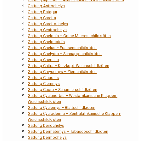
Gattung Astrochelys
Gattung Batagur
Gattung Caretta
Gattung Carettochelys
Gattung Centrochelys
Gattung Chelonia – Grüne Meeresschildkröten
Gattung Chelonoidis
Gattung Chelus – Fransenschildkröten
Gattung Chelydra – Schnappschildkröten
Gattung Chersina
Gattung Chitra – Kurzkopf-Weichschildkröten
Gattung Chrysemys – Zierschildkröten
Gattung Claudius
Gattung Clemmys
Gattung Cuora – Scharnierschildkröten
Gattung Cyclanorbis – Westafrikanische Klappen-
Weichschildkröten
Gattung Cyclemys – Blattschildkröten
Gattung Cycloderma – Zentralafrikanische Klappen-
Weichschildkröten
Gattung Deirochelys
Gattung Dermatemys – Tabascoschildkröten
Gattung Dermochelys