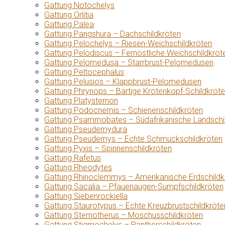
Gattung Notochelys
Gattung Orlitia
Gattung Palea
Gattung Pangshura – Dachschildkröten
Gattung Pelochelys – Riesen-Weichschildkröten
Gattung Pelodiscus – Fernöstliche Weichschildkröt
Gattung Pelomedusa – Starrbrust-Pelomedusen
Gattung Peltocephalus
Gattung Pelusios – Klappbrust-Pelomedusen
Gattung Phrynops – Bärtige Krötenkopf-Schildkröt
Gattung Platysternon
Gattung Podocnemis – Schienenschildkröten
Gattung Psammobates – Südafrikanische Landschi
Gattung Pseudemydura
Gattung Pseudemys – Echte Schmuckschildkröten
Gattung Pyxis – Spinnenschildkröten
Gattung Rafetus
Gattung Rheodytes
Gattung Rhinoclemmys – Amerikanische Erdschildk
Gattung Sacalia – Pfauenaugen-Sumpfschildkröten
Gattung Siebenrockiella
Gattung Staurotypus – Echte Kreuzbrustschildkröte
Gattung Sternotherus – Moschusschildkröten
Gattung Stigmochelys – Pantherschildkröten