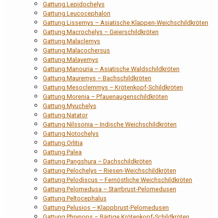
Gattung Lepidochelys
Gattung Leucocephalon
Gattung Lissemys – Asiatische Klappen-Weichschildkröten
Gattung Macrochelys – Geierschildkröten
Gattung Malaclemys
Gattung Malacochersus
Gattung Malayemys
Gattung Manouria – Asiatische Waldschildkröten
Gattung Mauremys – Bachschildkröten
Gattung Mesoclemmys – Krötenkopf-Schildkröten
Gattung Morenia – Pfauenaugenschildkröten
Gattung Myuchelys
Gattung Natator
Gattung Nilssonia – Indische Weichschildkröten
Gattung Notochelys
Gattung Orlitia
Gattung Palea
Gattung Pangshura – Dachschildkröten
Gattung Pelochelys – Riesen-Weichschildkröten
Gattung Pelodiscus – Fernöstliche Weichschildkröten
Gattung Pelomedusa – Starrbrust-Pelomedusen
Gattung Peltocephalus
Gattung Pelusios – Klappbrust-Pelomedusen
Gattung Phrynops – Bärtige Krötenkopf-Schildkröten