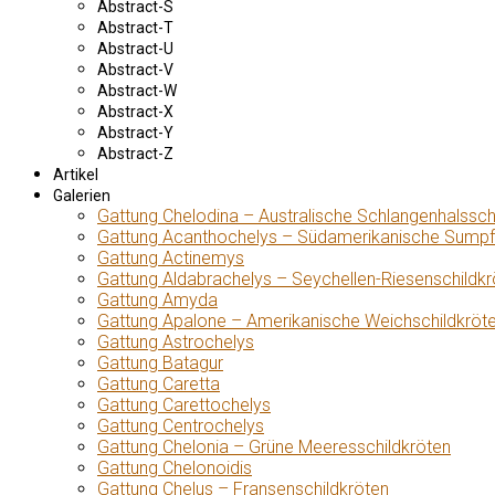
Abstract-S
Abstract-T
Abstract-U
Abstract-V
Abstract-W
Abstract-X
Abstract-Y
Abstract-Z
Artikel
Galerien
Gattung Chelodina – Australische Schlangenhalssch
Gattung Acanthochelys – Südamerikanische Sumpf
Gattung Actinemys
Gattung Aldabrachelys – Seychellen-Riesenschildkr
Gattung Amyda
Gattung Apalone – Amerikanische Weichschildkröt
Gattung Astrochelys
Gattung Batagur
Gattung Caretta
Gattung Carettochelys
Gattung Centrochelys
Gattung Chelonia – Grüne Meeresschildkröten
Gattung Chelonoidis
Gattung Chelus – Fransenschildkröten