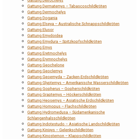
Gattung Deirochelys
Gattung Dermatemys – Tabascoschildkröten
Gattung Dermochelys
Gattung Dogania
Gattung Elseya – Australische Schnappschildkröten
Gattung Elusor
Gattung Emydoidea
Gattung Emydura – Spitzkopfschildkröten
Gattung Emys
Gattung Eretmochelys
Gattung Erymnochelys
Gattung Geochelone
Gattung Geoclemys
Gattung Geoemyda – Zacken-Erdschildkröten
Gattung Glyptemys – Amerikanische Wasserschildkröten
Gattung Gopherus – Gopherschildkröten
Gattung Graptemys – Höckerschildkröten
Gattung Heosemys – Asiatische Erdschildkröten
Gattung Homopus – Flachschildkröten
Gattung Hydromedusa – Südamerikanische
Schlangenhalsschildkröten
Gattung Indotestudo – Asiatische Landschildkröten
Gattung Kinixys – Gelenkschildkröten
Gattung Kinosternon – Klappschildkröten