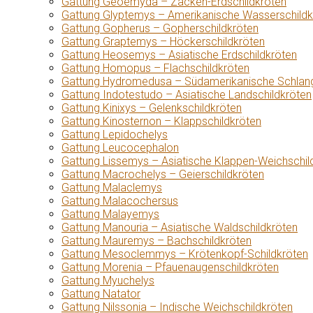
Gattung Geoemyda – Zacken-Erdschildkröten
Gattung Glyptemys – Amerikanische Wasserschildk
Gattung Gopherus – Gopherschildkröten
Gattung Graptemys – Höckerschildkröten
Gattung Heosemys – Asiatische Erdschildkröten
Gattung Homopus – Flachschildkröten
Gattung Hydromedusa – Südamerikanische Schlang
Gattung Indotestudo – Asiatische Landschildkröten
Gattung Kinixys – Gelenkschildkröten
Gattung Kinosternon – Klappschildkröten
Gattung Lepidochelys
Gattung Leucocephalon
Gattung Lissemys – Asiatische Klappen-Weichschil
Gattung Macrochelys – Geierschildkröten
Gattung Malaclemys
Gattung Malacochersus
Gattung Malayemys
Gattung Manouria – Asiatische Waldschildkröten
Gattung Mauremys – Bachschildkröten
Gattung Mesoclemmys – Krötenkopf-Schildkröten
Gattung Morenia – Pfauenaugenschildkröten
Gattung Myuchelys
Gattung Natator
Gattung Nilssonia – Indische Weichschildkröten