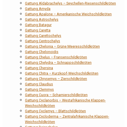
Gattung Aldabrachelys – Seychellen-Riesenschildkröten
Gattung Amyda
Gattung Apalone – Amerikanische Weichschildkröten
Gattung Astrochelys
Gattung Batagur
Gattung Caretta
Gattung Carettochelys
Gattung Centrochelys
Gattung Chelonia – Grüne Meeresschildkröten
Gattung Chelonoidis
Gattung Chelus – Fransenschildkröten
Gattung Chelydra – Schnappschildkröten
Gattung Chersina
Gattung Chitra – Kurzkopf-Weichschildkröten
Gattung Chrysemys – Zierschildkröten
Gattung Claudius
Gattung Clemmys
Gattung Cuora – Scharnierschildkröten
Gattung Cyclanorbis – Westafrikanische Klappen-
Weichschildkröten
Gattung Cyclemys – Blattschildkröten
Gattung Cycloderma – Zentralafrikanische Klappen-
Weichschildkröten