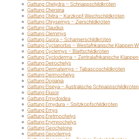
Gattung Chelydra – Schnappschildkröten
Gattung Chersina
Gattung Chitra – Kurzkopf-Weichschildkröten
Gattung Chrysemys – Zierschildkröten
Gattung Claudius
Gattung Clemmys
Gattung Cuora – Scharnierschildkröten
Gattung Cyclanorbis – Westafrikanische Klappen-W
Gattung Cyclemys – Blattschildkröten
Gattung Cycloderma – Zentralafrikanische Klappen
Gattung Deirochelys
Gattung Dermatemys – Tabascoschildkröten
Gattung Dermochelys
Gattung Dogania
Gattung Elseya – Australische Schnappschildkröten
Gattung Elusor
Gattung Emydoidea
Gattung Emydura – Spitzkopfschildkröten
Gattung Emys
Gattung Eretmochelys
Gattung Erymnochelys
Gattung Geochelone
Gattung Geoclemys