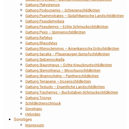
Gattung Platysternon
Gattung Podocnemis – Schienenschildkröten
Gattung Psammobates – Südafrikanische Landschildkröten
Gattung Pseudemydura
Gattung Pseudemys – Echte Schmuckschildkröten
Gattung Pyxis – Spinnenschildkröten
Gattung Rafetus
Gattung Rheodytes
Gattung Rhinoclemmys – Amerikanische Erdschildkröten
Gattung Sacalia – Pfauenaugen-Sumpfschildkröten
Gattung Siebenrockiella
Gattung Staurotypus – Echte Kreuzbrustschildkröten
Gattung Sternotherus – Moschusschildkröten
Gattung Stigmochelys – Pantherschildkröten
Gattung Terrapene – Dosenschildkröten
Gattung Testudo – Eigentliche Landschildkröten
Gattung Trachemys – Buchstaben-Schmuckschildkröten
Gattung Trionyx
Schildkrötenschmuck
Sonstiges
Hybriden
Sonstiges
Impressum