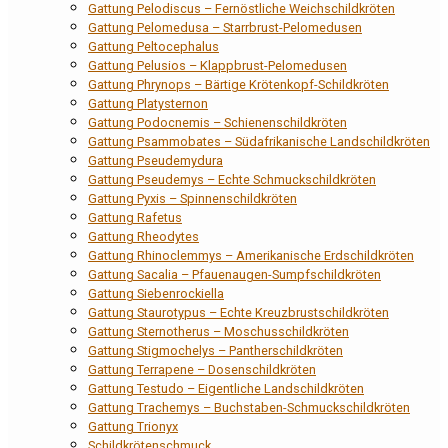
Gattung Pelodiscus – Fernöstliche Weichschildkröten
Gattung Pelomedusa – Starrbrust-Pelomedusen
Gattung Peltocephalus
Gattung Pelusios – Klappbrust-Pelomedusen
Gattung Phrynops – Bärtige Krötenkopf-Schildkröten
Gattung Platysternon
Gattung Podocnemis – Schienenschildkröten
Gattung Psammobates – Südafrikanische Landschildkröten
Gattung Pseudemydura
Gattung Pseudemys – Echte Schmuckschildkröten
Gattung Pyxis – Spinnenschildkröten
Gattung Rafetus
Gattung Rheodytes
Gattung Rhinoclemmys – Amerikanische Erdschildkröten
Gattung Sacalia – Pfauenaugen-Sumpfschildkröten
Gattung Siebenrockiella
Gattung Staurotypus – Echte Kreuzbrustschildkröten
Gattung Sternotherus – Moschusschildkröten
Gattung Stigmochelys – Pantherschildkröten
Gattung Terrapene – Dosenschildkröten
Gattung Testudo – Eigentliche Landschildkröten
Gattung Trachemys – Buchstaben-Schmuckschildkröten
Gattung Trionyx
Schildkrötenschmuck