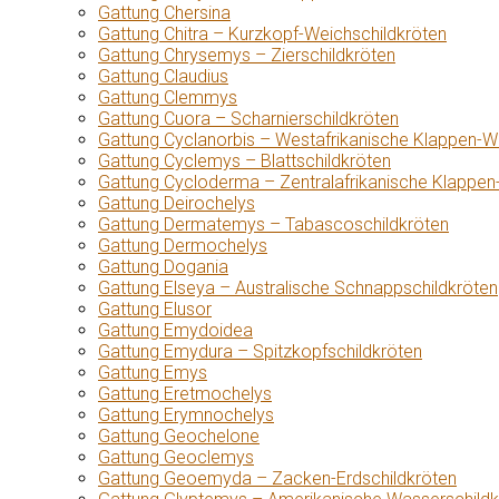
Gattung Chersina
Gattung Chitra – Kurzkopf-Weichschildkröten
Gattung Chrysemys – Zierschildkröten
Gattung Claudius
Gattung Clemmys
Gattung Cuora – Scharnierschildkröten
Gattung Cyclanorbis – Westafrikanische Klappen-W
Gattung Cyclemys – Blattschildkröten
Gattung Cycloderma – Zentralafrikanische Klappen
Gattung Deirochelys
Gattung Dermatemys – Tabascoschildkröten
Gattung Dermochelys
Gattung Dogania
Gattung Elseya – Australische Schnappschildkröten
Gattung Elusor
Gattung Emydoidea
Gattung Emydura – Spitzkopfschildkröten
Gattung Emys
Gattung Eretmochelys
Gattung Erymnochelys
Gattung Geochelone
Gattung Geoclemys
Gattung Geoemyda – Zacken-Erdschildkröten