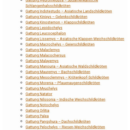
Gattung Hydromedusa – Südamerikanische
Schlangenhalsschildkröten
Gattung Indotestudo – Asiatische Landschildkröten
Gattung Kinixys – Gelenkschildkröten
Gattung Kinosternon – Klappschildkröten
Gattung Lepidochelys
Gattung Leucocephalon
Gattung Lissemys – Asiatische Klappen-Weichschildkröten
Gattung Macrochelys – Geierschildkröten
Gattung Malaclemys
Gattung Malacochersus
Gattung Malayemys
Gattung Manouria – Asiatische Waldschildkröten
Gattung Mauremys – Bachschildkröten
Gattung Mesoclemmys – Krötenkopf-Schildkröten
Gattung Morenia – Pfauenaugenschildkröten
Gattung Myuchelys
Gattung Natator
Gattung Nilssonia – Indische Weichschildkröten
Gattung Notochelys
Gattung Orlitia
Gattung Palea
Gattung Pangshura – Dachschildkröten
Gattung Pelochelys – Riesen-Weichschildkröten