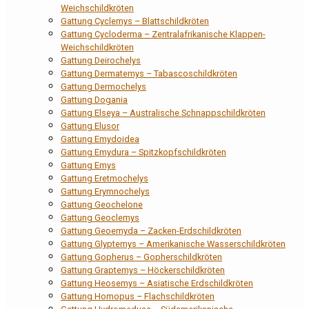
Weichschildkröten
Gattung Cyclemys – Blattschildkröten
Gattung Cycloderma – Zentralafrikanische Klappen-
Weichschildkröten
Gattung Deirochelys
Gattung Dermatemys – Tabascoschildkröten
Gattung Dermochelys
Gattung Dogania
Gattung Elseya – Australische Schnappschildkröten
Gattung Elusor
Gattung Emydoidea
Gattung Emydura – Spitzkopfschildkröten
Gattung Emys
Gattung Eretmochelys
Gattung Erymnochelys
Gattung Geochelone
Gattung Geoclemys
Gattung Geoemyda – Zacken-Erdschildkröten
Gattung Glyptemys – Amerikanische Wasserschildkröten
Gattung Gopherus – Gopherschildkröten
Gattung Graptemys – Höckerschildkröten
Gattung Heosemys – Asiatische Erdschildkröten
Gattung Homopus – Flachschildkröten