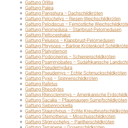
Gattung Orlitia
Gattung Palea
Gattung Pangshura – Dachschildkröten
Gattung Pelochelys – Riesen-Weichschildkröten
Gattung Pelodiscus – Fernöstliche Weichschildkröt
Gattung Pelomedusa – Starrbrust-Pelomedusen
Gattung Peltocephalus
Gattung Pelusios – Klappbrust-Pelomedusen
Gattung Phrynops – Bärtige Krötenkopf-Schildkröt
Gattung Platysternon
Gattung Podocnemis – Schienenschildkröten
Gattung Psammobates – Südafrikanische Landschi
Gattung Pseudemydura
Gattung Pseudemys – Echte Schmuckschildkröten
Gattung Pyxis – Spinnenschildkröten
Gattung Rafetus
Gattung Rheodytes
Gattung Rhinoclemmys – Amerikanische Erdschildk
Gattung Sacalia – Pfauenaugen-Sumpfschildkröten
Gattung Siebenrockiella
Gattung Staurotypus – Echte Kreuzbrustschildkröte
Gattung Sternotherus – Moschusschildkröten
Gattung Stigmochelys – Pantherschildkröten
Gattung Terrapene – Dosenschildkröten