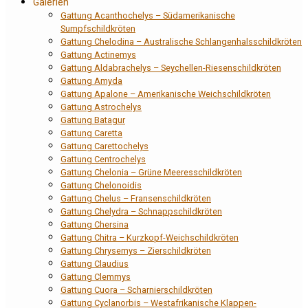
Galerien
Gattung Acanthochelys – Südamerikanische
Sumpfschildkröten
Gattung Chelodina – Australische Schlangenhalsschildkröten
Gattung Actinemys
Gattung Aldabrachelys – Seychellen-Riesenschildkröten
Gattung Amyda
Gattung Apalone – Amerikanische Weichschildkröten
Gattung Astrochelys
Gattung Batagur
Gattung Caretta
Gattung Carettochelys
Gattung Centrochelys
Gattung Chelonia – Grüne Meeresschildkröten
Gattung Chelonoidis
Gattung Chelus – Fransenschildkröten
Gattung Chelydra – Schnappschildkröten
Gattung Chersina
Gattung Chitra – Kurzkopf-Weichschildkröten
Gattung Chrysemys – Zierschildkröten
Gattung Claudius
Gattung Clemmys
Gattung Cuora – Scharnierschildkröten
Gattung Cyclanorbis – Westafrikanische Klappen-