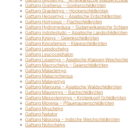
Gattung Glyptemys – Amerikanische Wasserschildk
Gattung Gopherus – Gopherschildkröten
Gattung Graptemys – Höckerschildkröten
Gattung Heosemys – Asiatische Erdschildkröten
Gattung Homopus – Flachschildkröten
Gattung Hydromedusa – Südamerikanische Schlang
Gattung Indotestudo – Asiatische Landschildkröten
Gattung Kinixys – Gelenkschildkröten
Gattung Kinosternon – Klappschildkröten
Gattung Lepidochelys
Gattung Leucocephalon
Gattung Lissemys – Asiatische Klappen-Weichschil
Gattung Macrochelys – Geierschildkröten
Gattung Malaclemys
Gattung Malacochersus
Gattung Malayemys
Gattung Manouria – Asiatische Waldschildkröten
Gattung Mauremys – Bachschildkröten
Gattung Mesoclemmys – Krötenkopf-Schildkröten
Gattung Morenia – Pfauenaugenschildkröten
Gattung Myuchelys
Gattung Natator
Gattung Nilssonia – Indische Weichschildkröten
Gattung Notochelys