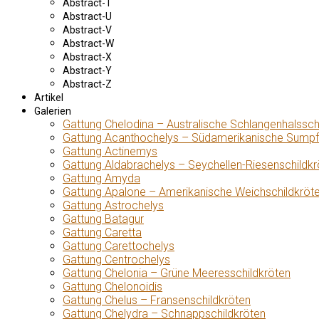
Abstract-T
Abstract-U
Abstract-V
Abstract-W
Abstract-X
Abstract-Y
Abstract-Z
Artikel
Galerien
Gattung Chelodina – Australische Schlangenhalssch
Gattung Acanthochelys – Südamerikanische Sumpf
Gattung Actinemys
Gattung Aldabrachelys – Seychellen-Riesenschildkr
Gattung Amyda
Gattung Apalone – Amerikanische Weichschildkröt
Gattung Astrochelys
Gattung Batagur
Gattung Caretta
Gattung Carettochelys
Gattung Centrochelys
Gattung Chelonia – Grüne Meeresschildkröten
Gattung Chelonoidis
Gattung Chelus – Fransenschildkröten
Gattung Chelydra – Schnappschildkröten