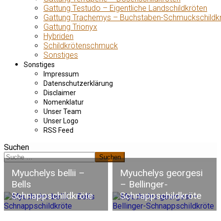
Gattung Testudo – Eigentliche Landschildkröten
Gattung Trachemys – Buchstaben-Schmuckschildk
Gattung Trionyx
Hybriden
Schildkrötenschmuck
Sonstiges
Sonstiges
Impressum
Datenschutzerklärung
Disclaimer
Nomenklatur
Unser Team
Unser Logo
RSS Feed
Suchen
Suchen
Myuchelys bellii –
Myuchelys georgesi
Bells
– Bellinger-
Schnappschildkröte
Schnappschildkröte