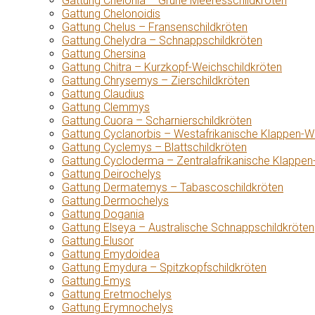
Gattung Chelonia – Grüne Meeresschildkröten
Gattung Chelonoidis
Gattung Chelus – Fransenschildkröten
Gattung Chelydra – Schnappschildkröten
Gattung Chersina
Gattung Chitra – Kurzkopf-Weichschildkröten
Gattung Chrysemys – Zierschildkröten
Gattung Claudius
Gattung Clemmys
Gattung Cuora – Scharnierschildkröten
Gattung Cyclanorbis – Westafrikanische Klappen-W
Gattung Cyclemys – Blattschildkröten
Gattung Cycloderma – Zentralafrikanische Klappen
Gattung Deirochelys
Gattung Dermatemys – Tabascoschildkröten
Gattung Dermochelys
Gattung Dogania
Gattung Elseya – Australische Schnappschildkröten
Gattung Elusor
Gattung Emydoidea
Gattung Emydura – Spitzkopfschildkröten
Gattung Emys
Gattung Eretmochelys
Gattung Erymnochelys