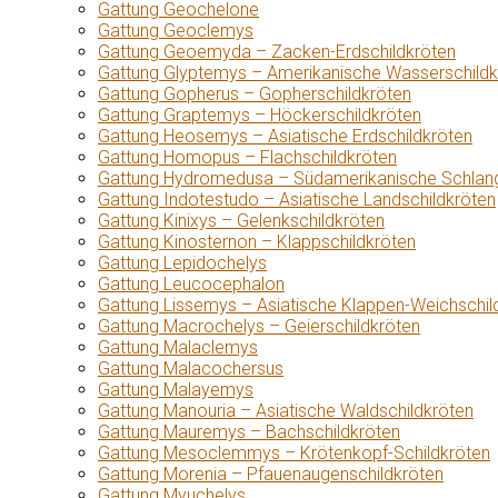
Gattung Geochelone
Gattung Geoclemys
Gattung Geoemyda – Zacken-Erdschildkröten
Gattung Glyptemys – Amerikanische Wasserschildk
Gattung Gopherus – Gopherschildkröten
Gattung Graptemys – Höckerschildkröten
Gattung Heosemys – Asiatische Erdschildkröten
Gattung Homopus – Flachschildkröten
Gattung Hydromedusa – Südamerikanische Schlang
Gattung Indotestudo – Asiatische Landschildkröten
Gattung Kinixys – Gelenkschildkröten
Gattung Kinosternon – Klappschildkröten
Gattung Lepidochelys
Gattung Leucocephalon
Gattung Lissemys – Asiatische Klappen-Weichschil
Gattung Macrochelys – Geierschildkröten
Gattung Malaclemys
Gattung Malacochersus
Gattung Malayemys
Gattung Manouria – Asiatische Waldschildkröten
Gattung Mauremys – Bachschildkröten
Gattung Mesoclemmys – Krötenkopf-Schildkröten
Gattung Morenia – Pfauenaugenschildkröten
Gattung Myuchelys