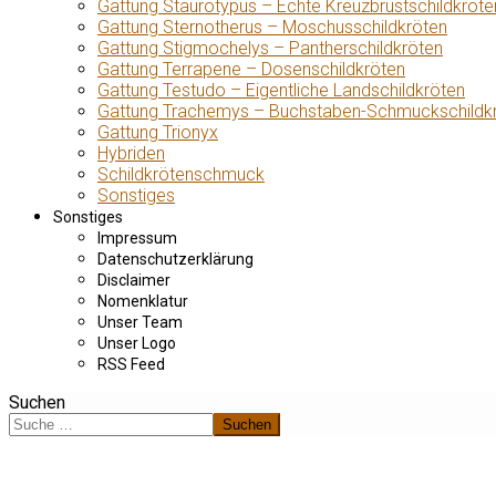
Gattung Staurotypus – Echte Kreuzbrustschildkröte
Gattung Sternotherus – Moschusschildkröten
Gattung Stigmochelys – Pantherschildkröten
Gattung Terrapene – Dosenschildkröten
Gattung Testudo – Eigentliche Landschildkröten
Gattung Trachemys – Buchstaben-Schmuckschildk
Gattung Trionyx
Hybriden
Schildkrötenschmuck
Sonstiges
Sonstiges
Impressum
Datenschutzerklärung
Disclaimer
Nomenklatur
Unser Team
Unser Logo
RSS Feed
Suchen
Suchen