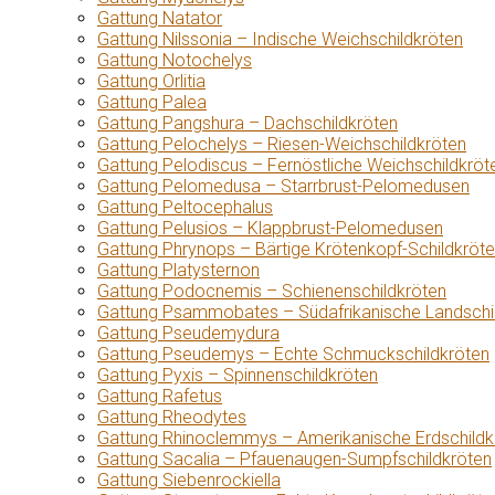
Gattung Natator
Gattung Nilssonia – Indische Weichschildkröten
Gattung Notochelys
Gattung Orlitia
Gattung Palea
Gattung Pangshura – Dachschildkröten
Gattung Pelochelys – Riesen-Weichschildkröten
Gattung Pelodiscus – Fernöstliche Weichschildkröt
Gattung Pelomedusa – Starrbrust-Pelomedusen
Gattung Peltocephalus
Gattung Pelusios – Klappbrust-Pelomedusen
Gattung Phrynops – Bärtige Krötenkopf-Schildkröt
Gattung Platysternon
Gattung Podocnemis – Schienenschildkröten
Gattung Psammobates – Südafrikanische Landschi
Gattung Pseudemydura
Gattung Pseudemys – Echte Schmuckschildkröten
Gattung Pyxis – Spinnenschildkröten
Gattung Rafetus
Gattung Rheodytes
Gattung Rhinoclemmys – Amerikanische Erdschildk
Gattung Sacalia – Pfauenaugen-Sumpfschildkröten
Gattung Siebenrockiella