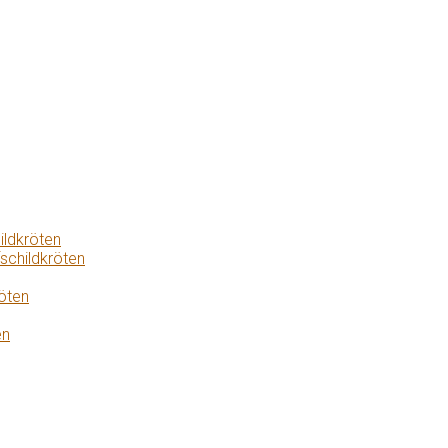
ildkröten
schildkröten
öten
en