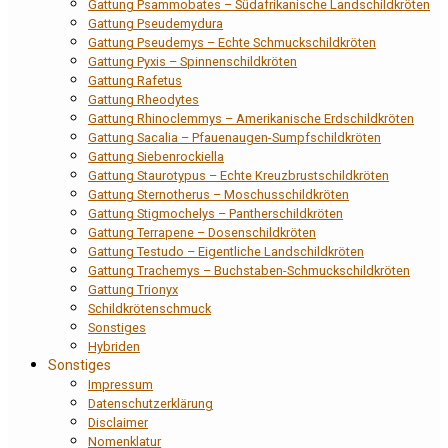
Gattung Psammobates – Südafrikanische Landschildkröten
Gattung Pseudemydura
Gattung Pseudemys – Echte Schmuckschildkröten
Gattung Pyxis – Spinnenschildkröten
Gattung Rafetus
Gattung Rheodytes
Gattung Rhinoclemmys – Amerikanische Erdschildkröten
Gattung Sacalia – Pfauenaugen-Sumpfschildkröten
Gattung Siebenrockiella
Gattung Staurotypus – Echte Kreuzbrustschildkröten
Gattung Sternotherus – Moschusschildkröten
Gattung Stigmochelys – Pantherschildkröten
Gattung Terrapene – Dosenschildkröten
Gattung Testudo – Eigentliche Landschildkröten
Gattung Trachemys – Buchstaben-Schmuckschildkröten
Gattung Trionyx
Schildkrötenschmuck
Sonstiges
Hybriden
Sonstiges
Impressum
Datenschutzerklärung
Disclaimer
Nomenklatur