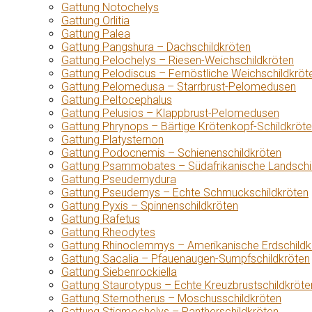
Gattung Notochelys
Gattung Orlitia
Gattung Palea
Gattung Pangshura – Dachschildkröten
Gattung Pelochelys – Riesen-Weichschildkröten
Gattung Pelodiscus – Fernöstliche Weichschildkröt
Gattung Pelomedusa – Starrbrust-Pelomedusen
Gattung Peltocephalus
Gattung Pelusios – Klappbrust-Pelomedusen
Gattung Phrynops – Bärtige Krötenkopf-Schildkröt
Gattung Platysternon
Gattung Podocnemis – Schienenschildkröten
Gattung Psammobates – Südafrikanische Landschi
Gattung Pseudemydura
Gattung Pseudemys – Echte Schmuckschildkröten
Gattung Pyxis – Spinnenschildkröten
Gattung Rafetus
Gattung Rheodytes
Gattung Rhinoclemmys – Amerikanische Erdschildk
Gattung Sacalia – Pfauenaugen-Sumpfschildkröten
Gattung Siebenrockiella
Gattung Staurotypus – Echte Kreuzbrustschildkröte
Gattung Sternotherus – Moschusschildkröten
Gattung Stigmochelys – Pantherschildkröten