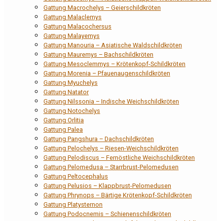
Gattung Macrochelys – Geierschildkröten
Gattung Malaclemys
Gattung Malacochersus
Gattung Malayemys
Gattung Manouria – Asiatische Waldschildkröten
Gattung Mauremys – Bachschildkröten
Gattung Mesoclemmys – Krötenkopf-Schildkröten
Gattung Morenia – Pfauenaugenschildkröten
Gattung Myuchelys
Gattung Natator
Gattung Nilssonia – Indische Weichschildkröten
Gattung Notochelys
Gattung Orlitia
Gattung Palea
Gattung Pangshura – Dachschildkröten
Gattung Pelochelys – Riesen-Weichschildkröten
Gattung Pelodiscus – Fernöstliche Weichschildkröten
Gattung Pelomedusa – Starrbrust-Pelomedusen
Gattung Peltocephalus
Gattung Pelusios – Klappbrust-Pelomedusen
Gattung Phrynops – Bärtige Krötenkopf-Schildkröten
Gattung Platysternon
Gattung Podocnemis – Schienenschildkröten