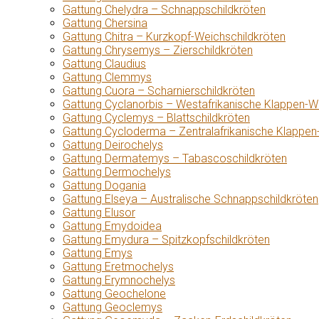
Gattung Chelydra – Schnappschildkröten
Gattung Chersina
Gattung Chitra – Kurzkopf-Weichschildkröten
Gattung Chrysemys – Zierschildkröten
Gattung Claudius
Gattung Clemmys
Gattung Cuora – Scharnierschildkröten
Gattung Cyclanorbis – Westafrikanische Klappen-W
Gattung Cyclemys – Blattschildkröten
Gattung Cycloderma – Zentralafrikanische Klappen
Gattung Deirochelys
Gattung Dermatemys – Tabascoschildkröten
Gattung Dermochelys
Gattung Dogania
Gattung Elseya – Australische Schnappschildkröten
Gattung Elusor
Gattung Emydoidea
Gattung Emydura – Spitzkopfschildkröten
Gattung Emys
Gattung Eretmochelys
Gattung Erymnochelys
Gattung Geochelone
Gattung Geoclemys