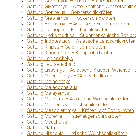
Gattung Geoemyda – Zacken-Erdschildkröten
Gattung Glyptemys – Amerikanische Wasserschildk
Gattung Gopherus – Gopherschildkröten
Gattung Graptemys – Höckerschildkröten
Gattung Heosemys – Asiatische Erdschildkröten
Gattung Homopus – Flachschildkröten
Gattung Hydromedusa – Südamerikanische Schlang
Gattung Indotestudo – Asiatische Landschildkröten
Gattung Kinixys – Gelenkschildkröten
Gattung Kinosternon – Klappschildkröten
Gattung Lepidochelys
Gattung Leucocephalon
Gattung Lissemys – Asiatische Klappen-Weichschil
Gattung Macrochelys – Geierschildkröten
Gattung Malaclemys
Gattung Malacochersus
Gattung Malayemys
Gattung Manouria – Asiatische Waldschildkröten
Gattung Mauremys – Bachschildkröten
Gattung Mesoclemmys – Krötenkopf-Schildkröten
Gattung Morenia – Pfauenaugenschildkröten
Gattung Myuchelys
Gattung Natator
Gattung Nilssonia – Indische Weichschildkröten