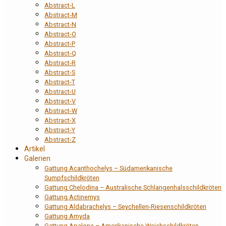
Abstract-L
Abstract-M
Abstract-N
Abstract-O
Abstract-P
Abstract-Q
Abstract-R
Abstract-S
Abstract-T
Abstract-U
Abstract-V
Abstract-W
Abstract-X
Abstract-Y
Abstract-Z
Artikel
Galerien
Gattung Acanthochelys – Südamerikanische
Sumpfschildkröten
Gattung Chelodina – Australische Schlangenhalsschildkröten
Gattung Actinemys
Gattung Aldabrachelys – Seychellen-Riesenschildkröten
Gattung Amyda
Gattung Apalone – Amerikanische Weichschildkröten