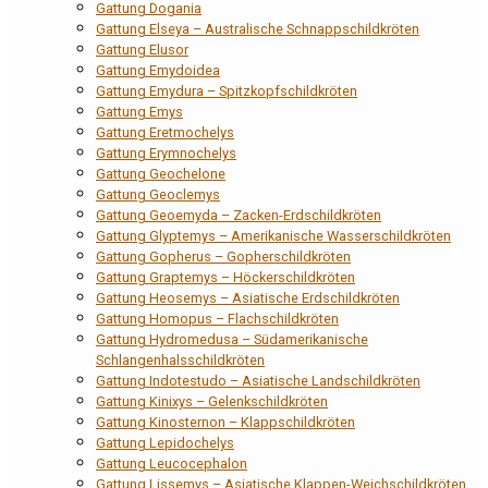
Gattung Dogania
Gattung Elseya – Australische Schnappschildkröten
Gattung Elusor
Gattung Emydoidea
Gattung Emydura – Spitzkopfschildkröten
Gattung Emys
Gattung Eretmochelys
Gattung Erymnochelys
Gattung Geochelone
Gattung Geoclemys
Gattung Geoemyda – Zacken-Erdschildkröten
Gattung Glyptemys – Amerikanische Wasserschildkröten
Gattung Gopherus – Gopherschildkröten
Gattung Graptemys – Höckerschildkröten
Gattung Heosemys – Asiatische Erdschildkröten
Gattung Homopus – Flachschildkröten
Gattung Hydromedusa – Südamerikanische
Schlangenhalsschildkröten
Gattung Indotestudo – Asiatische Landschildkröten
Gattung Kinixys – Gelenkschildkröten
Gattung Kinosternon – Klappschildkröten
Gattung Lepidochelys
Gattung Leucocephalon
Gattung Lissemys – Asiatische Klappen-Weichschildkröten