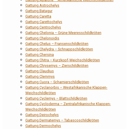
Gattung Astrochelys
Gattung Batagur
Gattung Caretta
Gattung Carettochelys
Gattung Centrochelys
Gattung Chelonia – Grüne Meeresschildkröten
Gattung Chelonoidis
Gattung Chelus – Fransenschildkröten
Gattung Chelydra – Schnappschildkröten
Gattung Chersina
Gattung Chitra – Kurzkopf-Weichschildkröten
Gattung Chrysemys – Zierschildkröten
Gattung Claudius
Gattung Clemmys
Gattung Cuora – Scharnierschildkröten
Gattung Cyclanorbis – Westafrikanische Klappen-
Weichschildkröten
Gattung Cyclemys – Blattschildkröten
Gattung Cycloderma – Zentralafrikanische Klappen-
Weichschildkröten
Gattung Deirochelys
Gattung Dermatemys – Tabascoschildkröten
Gattung Dermochelys