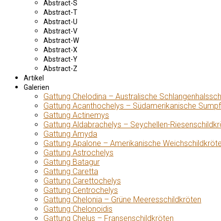
Abstract-S
Abstract-T
Abstract-U
Abstract-V
Abstract-W
Abstract-X
Abstract-Y
Abstract-Z
Artikel
Galerien
Gattung Chelodina – Australische Schlangenhalssch
Gattung Acanthochelys – Südamerikanische Sumpf
Gattung Actinemys
Gattung Aldabrachelys – Seychellen-Riesenschildkr
Gattung Amyda
Gattung Apalone – Amerikanische Weichschildkröt
Gattung Astrochelys
Gattung Batagur
Gattung Caretta
Gattung Carettochelys
Gattung Centrochelys
Gattung Chelonia – Grüne Meeresschildkröten
Gattung Chelonoidis
Gattung Chelus – Fransenschildkröten