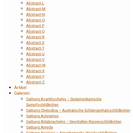
Abstract-L
Abstract-M
Abstract-N
Abstract-O
Abstract-P
Abstract-Q
Abstract-R
Abstract-S
Abstract-T
Abstract-U
Abstract-V
Abstract-W
Abstract-X
Abstract-Y
Abstract-Z
Artikel
Galerien
Gattung Acanthochelys – Südamerikanische
Sumpfschildkröten
Gattung Chelodina – Australische Schlangenhalsschildkröten
Gattung Actinemys
Gattung Aldabrachelys – Seychellen-Riesenschildkröten
Gattung Amyda
Gattung Apalone – Amerikanische Weichschildkröten