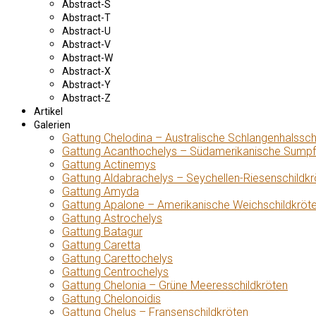
Abstract-S
Abstract-T
Abstract-U
Abstract-V
Abstract-W
Abstract-X
Abstract-Y
Abstract-Z
Artikel
Galerien
Gattung Chelodina – Australische Schlangenhalssch
Gattung Acanthochelys – Südamerikanische Sumpf
Gattung Actinemys
Gattung Aldabrachelys – Seychellen-Riesenschildkr
Gattung Amyda
Gattung Apalone – Amerikanische Weichschildkröt
Gattung Astrochelys
Gattung Batagur
Gattung Caretta
Gattung Carettochelys
Gattung Centrochelys
Gattung Chelonia – Grüne Meeresschildkröten
Gattung Chelonoidis
Gattung Chelus – Fransenschildkröten