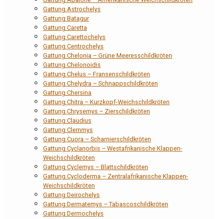
Gattung Astrochelys
Gattung Batagur
Gattung Caretta
Gattung Carettochelys
Gattung Centrochelys
Gattung Chelonia – Grüne Meeresschildkröten
Gattung Chelonoidis
Gattung Chelus – Fransenschildkröten
Gattung Chelydra – Schnappschildkröten
Gattung Chersina
Gattung Chitra – Kurzkopf-Weichschildkröten
Gattung Chrysemys – Zierschildkröten
Gattung Claudius
Gattung Clemmys
Gattung Cuora – Scharnierschildkröten
Gattung Cyclanorbis – Westafrikanische Klappen-
Weichschildkröten
Gattung Cyclemys – Blattschildkröten
Gattung Cycloderma – Zentralafrikanische Klappen-
Weichschildkröten
Gattung Deirochelys
Gattung Dermatemys – Tabascoschildkröten
Gattung Dermochelys