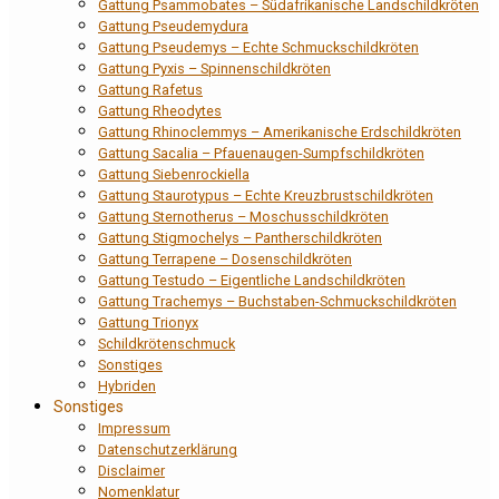
Gattung Psammobates – Südafrikanische Landschildkröten
Gattung Pseudemydura
Gattung Pseudemys – Echte Schmuckschildkröten
Gattung Pyxis – Spinnenschildkröten
Gattung Rafetus
Gattung Rheodytes
Gattung Rhinoclemmys – Amerikanische Erdschildkröten
Gattung Sacalia – Pfauenaugen-Sumpfschildkröten
Gattung Siebenrockiella
Gattung Staurotypus – Echte Kreuzbrustschildkröten
Gattung Sternotherus – Moschusschildkröten
Gattung Stigmochelys – Pantherschildkröten
Gattung Terrapene – Dosenschildkröten
Gattung Testudo – Eigentliche Landschildkröten
Gattung Trachemys – Buchstaben-Schmuckschildkröten
Gattung Trionyx
Schildkrötenschmuck
Sonstiges
Hybriden
Sonstiges
Impressum
Datenschutzerklärung
Disclaimer
Nomenklatur