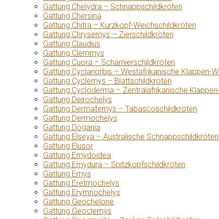
Gattung Chelydra – Schnappschildkröten
Gattung Chersina
Gattung Chitra – Kurzkopf-Weichschildkröten
Gattung Chrysemys – Zierschildkröten
Gattung Claudius
Gattung Clemmys
Gattung Cuora – Scharnierschildkröten
Gattung Cyclanorbis – Westafrikanische Klappen-W
Gattung Cyclemys – Blattschildkröten
Gattung Cycloderma – Zentralafrikanische Klappen
Gattung Deirochelys
Gattung Dermatemys – Tabascoschildkröten
Gattung Dermochelys
Gattung Dogania
Gattung Elseya – Australische Schnappschildkröten
Gattung Elusor
Gattung Emydoidea
Gattung Emydura – Spitzkopfschildkröten
Gattung Emys
Gattung Eretmochelys
Gattung Erymnochelys
Gattung Geochelone
Gattung Geoclemys