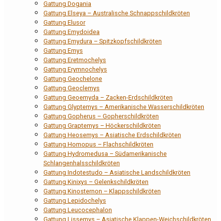
Gattung Dogania
Gattung Elseya – Australische Schnappschildkröten
Gattung Elusor
Gattung Emydoidea
Gattung Emydura – Spitzkopfschildkröten
Gattung Emys
Gattung Eretmochelys
Gattung Erymnochelys
Gattung Geochelone
Gattung Geoclemys
Gattung Geoemyda – Zacken-Erdschildkröten
Gattung Glyptemys – Amerikanische Wasserschildkröten
Gattung Gopherus – Gopherschildkröten
Gattung Graptemys – Höckerschildkröten
Gattung Heosemys – Asiatische Erdschildkröten
Gattung Homopus – Flachschildkröten
Gattung Hydromedusa – Südamerikanische
Schlangenhalsschildkröten
Gattung Indotestudo – Asiatische Landschildkröten
Gattung Kinixys – Gelenkschildkröten
Gattung Kinosternon – Klappschildkröten
Gattung Lepidochelys
Gattung Leucocephalon
Gattung Lissemys – Asiatische Klappen-Weichschildkröten