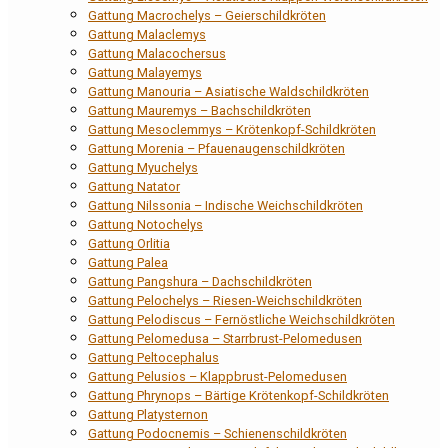
Gattung Macrochelys – Geierschildkröten
Gattung Malaclemys
Gattung Malacochersus
Gattung Malayemys
Gattung Manouria – Asiatische Waldschildkröten
Gattung Mauremys – Bachschildkröten
Gattung Mesoclemmys – Krötenkopf-Schildkröten
Gattung Morenia – Pfauenaugenschildkröten
Gattung Myuchelys
Gattung Natator
Gattung Nilssonia – Indische Weichschildkröten
Gattung Notochelys
Gattung Orlitia
Gattung Palea
Gattung Pangshura – Dachschildkröten
Gattung Pelochelys – Riesen-Weichschildkröten
Gattung Pelodiscus – Fernöstliche Weichschildkröten
Gattung Pelomedusa – Starrbrust-Pelomedusen
Gattung Peltocephalus
Gattung Pelusios – Klappbrust-Pelomedusen
Gattung Phrynops – Bärtige Krötenkopf-Schildkröten
Gattung Platysternon
Gattung Podocnemis – Schienenschildkröten