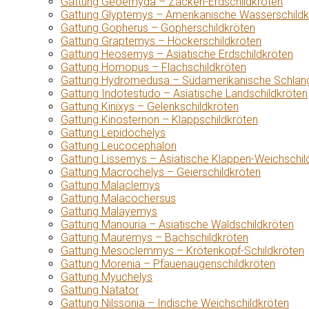
Gattung Geoemyda – Zacken-Erdschildkröten
Gattung Glyptemys – Amerikanische Wasserschildk
Gattung Gopherus – Gopherschildkröten
Gattung Graptemys – Höckerschildkröten
Gattung Heosemys – Asiatische Erdschildkröten
Gattung Homopus – Flachschildkröten
Gattung Hydromedusa – Südamerikanische Schlang
Gattung Indotestudo – Asiatische Landschildkröten
Gattung Kinixys – Gelenkschildkröten
Gattung Kinosternon – Klappschildkröten
Gattung Lepidochelys
Gattung Leucocephalon
Gattung Lissemys – Asiatische Klappen-Weichschil
Gattung Macrochelys – Geierschildkröten
Gattung Malaclemys
Gattung Malacochersus
Gattung Malayemys
Gattung Manouria – Asiatische Waldschildkröten
Gattung Mauremys – Bachschildkröten
Gattung Mesoclemmys – Krötenkopf-Schildkröten
Gattung Morenia – Pfauenaugenschildkröten
Gattung Myuchelys
Gattung Natator
Gattung Nilssonia – Indische Weichschildkröten