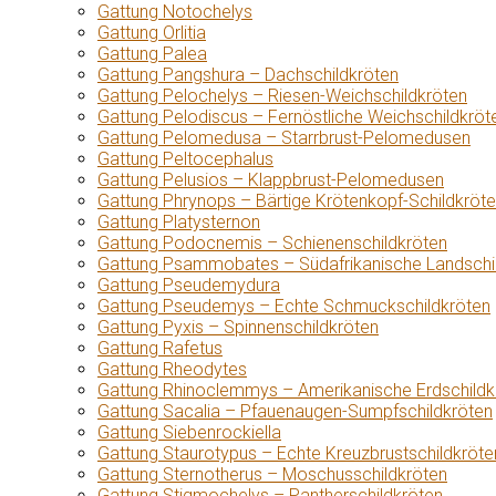
Gattung Notochelys
Gattung Orlitia
Gattung Palea
Gattung Pangshura – Dachschildkröten
Gattung Pelochelys – Riesen-Weichschildkröten
Gattung Pelodiscus – Fernöstliche Weichschildkröt
Gattung Pelomedusa – Starrbrust-Pelomedusen
Gattung Peltocephalus
Gattung Pelusios – Klappbrust-Pelomedusen
Gattung Phrynops – Bärtige Krötenkopf-Schildkröt
Gattung Platysternon
Gattung Podocnemis – Schienenschildkröten
Gattung Psammobates – Südafrikanische Landschi
Gattung Pseudemydura
Gattung Pseudemys – Echte Schmuckschildkröten
Gattung Pyxis – Spinnenschildkröten
Gattung Rafetus
Gattung Rheodytes
Gattung Rhinoclemmys – Amerikanische Erdschildk
Gattung Sacalia – Pfauenaugen-Sumpfschildkröten
Gattung Siebenrockiella
Gattung Staurotypus – Echte Kreuzbrustschildkröte
Gattung Sternotherus – Moschusschildkröten
Gattung Stigmochelys – Pantherschildkröten