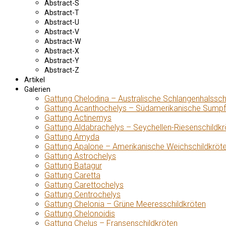
Abstract-S
Abstract-T
Abstract-U
Abstract-V
Abstract-W
Abstract-X
Abstract-Y
Abstract-Z
Artikel
Galerien
Gattung Chelodina – Australische Schlangenhalssch
Gattung Acanthochelys – Südamerikanische Sumpf
Gattung Actinemys
Gattung Aldabrachelys – Seychellen-Riesenschildkr
Gattung Amyda
Gattung Apalone – Amerikanische Weichschildkröt
Gattung Astrochelys
Gattung Batagur
Gattung Caretta
Gattung Carettochelys
Gattung Centrochelys
Gattung Chelonia – Grüne Meeresschildkröten
Gattung Chelonoidis
Gattung Chelus – Fransenschildkröten