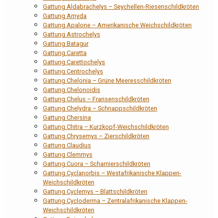
Gattung Aldabrachelys – Seychellen-Riesenschildkröten
Gattung Amyda
Gattung Apalone – Amerikanische Weichschildkröten
Gattung Astrochelys
Gattung Batagur
Gattung Caretta
Gattung Carettochelys
Gattung Centrochelys
Gattung Chelonia – Grüne Meeresschildkröten
Gattung Chelonoidis
Gattung Chelus – Fransenschildkröten
Gattung Chelydra – Schnappschildkröten
Gattung Chersina
Gattung Chitra – Kurzkopf-Weichschildkröten
Gattung Chrysemys – Zierschildkröten
Gattung Claudius
Gattung Clemmys
Gattung Cuora – Scharnierschildkröten
Gattung Cyclanorbis – Westafrikanische Klappen-
Weichschildkröten
Gattung Cyclemys – Blattschildkröten
Gattung Cycloderma – Zentralafrikanische Klappen-
Weichschildkröten