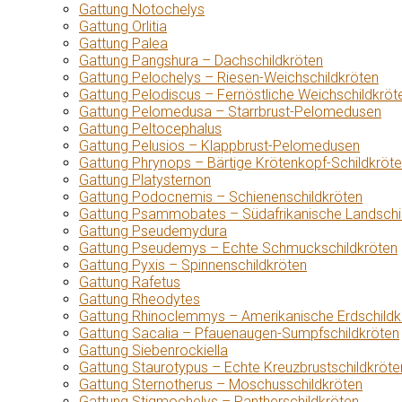
Gattung Notochelys
Gattung Orlitia
Gattung Palea
Gattung Pangshura – Dachschildkröten
Gattung Pelochelys – Riesen-Weichschildkröten
Gattung Pelodiscus – Fernöstliche Weichschildkröt
Gattung Pelomedusa – Starrbrust-Pelomedusen
Gattung Peltocephalus
Gattung Pelusios – Klappbrust-Pelomedusen
Gattung Phrynops – Bärtige Krötenkopf-Schildkröt
Gattung Platysternon
Gattung Podocnemis – Schienenschildkröten
Gattung Psammobates – Südafrikanische Landschi
Gattung Pseudemydura
Gattung Pseudemys – Echte Schmuckschildkröten
Gattung Pyxis – Spinnenschildkröten
Gattung Rafetus
Gattung Rheodytes
Gattung Rhinoclemmys – Amerikanische Erdschildk
Gattung Sacalia – Pfauenaugen-Sumpfschildkröten
Gattung Siebenrockiella
Gattung Staurotypus – Echte Kreuzbrustschildkröte
Gattung Sternotherus – Moschusschildkröten
Gattung Stigmochelys – Pantherschildkröten