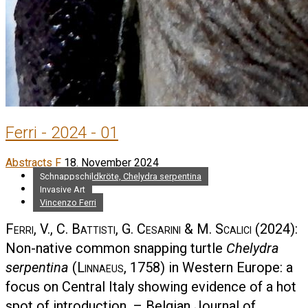
Ferri - 2024 - 01
Abstracts F
18. November 2024
Schnappschildkröte, Chelydra serpentina
Invasive Art
Vincenzo Ferri
Ferri, V., C. Battisti, G. Cesarini & M. Scalici
(2024):
Non-native common snapping turtle
Chelydra
serpentina
(
Linnaeus
, 1758) in Western Europe: a
focus on Central Italy showing evidence of a hot
spot of introduction. – Belgian Journal of