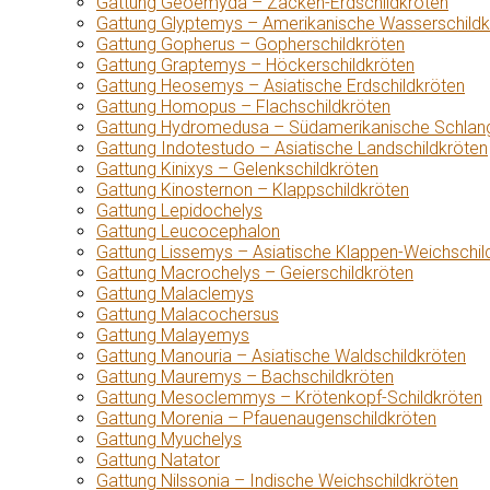
Gattung Geoemyda – Zacken-Erdschildkröten
Gattung Glyptemys – Amerikanische Wasserschildk
Gattung Gopherus – Gopherschildkröten
Gattung Graptemys – Höckerschildkröten
Gattung Heosemys – Asiatische Erdschildkröten
Gattung Homopus – Flachschildkröten
Gattung Hydromedusa – Südamerikanische Schlang
Gattung Indotestudo – Asiatische Landschildkröten
Gattung Kinixys – Gelenkschildkröten
Gattung Kinosternon – Klappschildkröten
Gattung Lepidochelys
Gattung Leucocephalon
Gattung Lissemys – Asiatische Klappen-Weichschil
Gattung Macrochelys – Geierschildkröten
Gattung Malaclemys
Gattung Malacochersus
Gattung Malayemys
Gattung Manouria – Asiatische Waldschildkröten
Gattung Mauremys – Bachschildkröten
Gattung Mesoclemmys – Krötenkopf-Schildkröten
Gattung Morenia – Pfauenaugenschildkröten
Gattung Myuchelys
Gattung Natator
Gattung Nilssonia – Indische Weichschildkröten