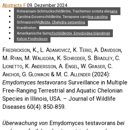
Abstracts F
09. Dezember 2024
Rotwangen-Schmuckschildkröte, Trachemys scripta elegans
Carolina-Dosenschildkröte, Terrapene carolina carolina
Schnappschildkröte, Chelydra serpentina
Krankheiten
Amerikanische Sumpfschildkröte, Emydoidea blandingii
Kelcie Fredrickson
Fredrickson, K., L. Adamovicz, K. Terio, A. Davidson,
M. Ryan, M. Waligora, K. Schroder, S. Bradley, C.
Lionetto, K. Andersson, A. Engel, W. Graser, C.
Anchor, G. Glowacki & M. C. Allender
(2024):
Emydomyces testavorans
Surveillance in Multiple
Free-Ranging Terrestrial and Aquatic Chelonian
Species in Illinois, USA. – Journal of Wildlife
Diseases 60(4): 850-859.
Überwachung von
Emydomyces testavorans
bei