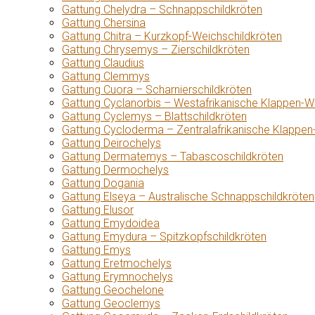
Gattung Chelydra – Schnappschildkröten
Gattung Chersina
Gattung Chitra – Kurzkopf-Weichschildkröten
Gattung Chrysemys – Zierschildkröten
Gattung Claudius
Gattung Clemmys
Gattung Cuora – Scharnierschildkröten
Gattung Cyclanorbis – Westafrikanische Klappen-W
Gattung Cyclemys – Blattschildkröten
Gattung Cycloderma – Zentralafrikanische Klappen
Gattung Deirochelys
Gattung Dermatemys – Tabascoschildkröten
Gattung Dermochelys
Gattung Dogania
Gattung Elseya – Australische Schnappschildkröten
Gattung Elusor
Gattung Emydoidea
Gattung Emydura – Spitzkopfschildkröten
Gattung Emys
Gattung Eretmochelys
Gattung Erymnochelys
Gattung Geochelone
Gattung Geoclemys