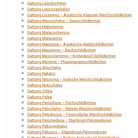
Gattung Lepidochelys
Gattung Leucocephalon
Gattung Lissemys – Asiatische Klappen-Weichschildkröten
Gattung Macrochelys – Geierschildkröten
Gattung Malaclemys
Gattung Malacochersus
Gattung Malayemys
Gattung Manouria – Asiatische Waldschildkröten
Gattung Mauremys – Bachschildkröten
Gattung Mesoclemmys – Krötenkopf-Schildkröten
Gattung Morenia – Pfauenaugenschildkröten
Gattung Myuchelys
Gattung Natator
Gattung Nilssonia – Indische Weichschildkröten
Gattung Notochelys
Gattung Orlitia
Gattung Palea
Gattung Pangshura – Dachschildkröten
Gattung Pelochelys – Riesen-Weichschildkröten
Gattung Pelodiscus – Fernöstliche Weichschildkröten
Gattung Pelomedusa – Starrbrust-Pelomedusen
Gattung Peltocephalus
Gattung Pelusios – Klappbrust-Pelomedusen
Gattung Phrynops – Bärtige Krötenkopf-Schildkröten