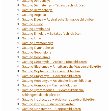
Gattung Deirochelys
Gattung Dermatemys – Tabascoschildkröten
Gattung Dermochelys
Gattung Dogania
Gattung Elseya – Australische Schnappschildkröten
Gattung Elusor
Gattung Emydoidea
Gattung Emydura – Spitzkopfschildkröten
Gattung Emys
Gattung Eretmochelys
Gattung Erymnochelys
Gattung Geochelone
Gattung Geoclemys
Gattung Geoemyda – Zacken-Erdschildkröten
Gattung Glyptemys – Amerikanische Wasserschildkröten
Gattung Gopherus – Gopherschildkröten
Gattung Graptemys – Höckerschildkröten
Gattung Heosemys – Asiatische Erdschildkröten
Gattung Homopus – Flachschildkröten
Gattung Hydromedusa – Südamerikanische
Schlangenhalsschildkröten
Gattung Indotestudo – Asiatische Landschildkröten
Gattung Kinixys – Gelenkschildkröten
Gattung Kinosternon – Klappschildkröten