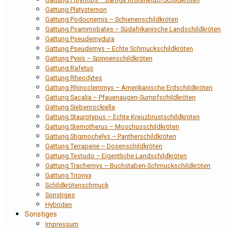
Gattung Platysternon
Gattung Podocnemis – Schienenschildkröten
Gattung Psammobates – Südafrikanische Landschildkröten
Gattung Pseudemydura
Gattung Pseudemys – Echte Schmuckschildkröten
Gattung Pyxis – Spinnenschildkröten
Gattung Rafetus
Gattung Rheodytes
Gattung Rhinoclemmys – Amerikanische Erdschildkröten
Gattung Sacalia – Pfauenaugen-Sumpfschildkröten
Gattung Siebenrockiella
Gattung Staurotypus – Echte Kreuzbrustschildkröten
Gattung Sternotherus – Moschusschildkröten
Gattung Stigmochelys – Pantherschildkröten
Gattung Terrapene – Dosenschildkröten
Gattung Testudo – Eigentliche Landschildkröten
Gattung Trachemys – Buchstaben-Schmuckschildkröten
Gattung Trionyx
Schildkrötenschmuck
Sonstiges
Hybriden
Sonstiges
Impressum