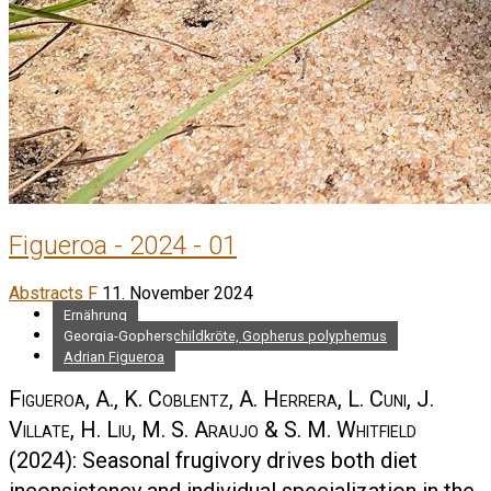
Figueroa - 2024 - 01
Abstracts F
11. November 2024
Ernährung
Georgia-Gopherschildkröte, Gopherus polyphemus
Adrian Figueroa
Figueroa, A., K. Coblentz, A. Herrera, L. Cuni, J.
Villate, H. Liu, M. S. Araujo & S. M. Whitfield
(2024): Seasonal frugivory drives both diet