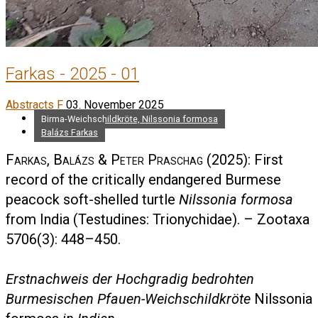
Farkas - 2025 - 01
Abstracts F
03. November 2025
Birma-Weichschildkröte, Nilssonia formosa
Balázs Farkas
Farkas, Balázs & Peter Praschag
(2025): First
record of the critically endangered Burmese
peacock soft-shelled turtle
Nilssonia formosa
from India (Testudines: Trionychidae). – Zootaxa
5706(3): 448–450.
Erstnachweis der Hochgradig bedrohten
Burmesischen Pfauen-Weichschildkröte
Nilssonia