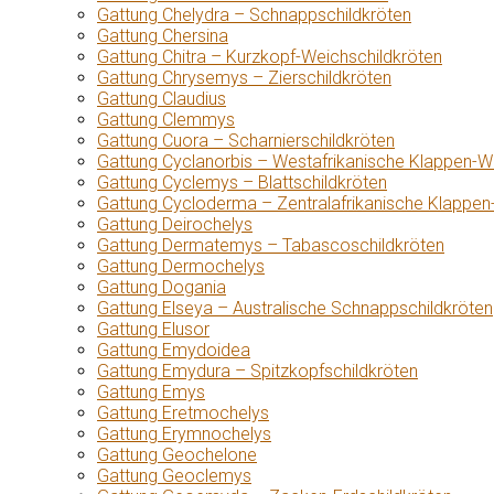
Gattung Chelydra – Schnappschildkröten
Gattung Chersina
Gattung Chitra – Kurzkopf-Weichschildkröten
Gattung Chrysemys – Zierschildkröten
Gattung Claudius
Gattung Clemmys
Gattung Cuora – Scharnierschildkröten
Gattung Cyclanorbis – Westafrikanische Klappen-W
Gattung Cyclemys – Blattschildkröten
Gattung Cycloderma – Zentralafrikanische Klappen
Gattung Deirochelys
Gattung Dermatemys – Tabascoschildkröten
Gattung Dermochelys
Gattung Dogania
Gattung Elseya – Australische Schnappschildkröten
Gattung Elusor
Gattung Emydoidea
Gattung Emydura – Spitzkopfschildkröten
Gattung Emys
Gattung Eretmochelys
Gattung Erymnochelys
Gattung Geochelone
Gattung Geoclemys