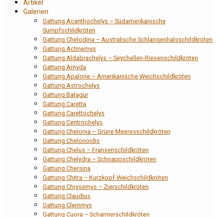
Artikel
Galerien
Gattung Acanthochelys – Südamerikanische
Sumpfschildkröten
Gattung Chelodina – Australische Schlangenhalsschildkröten
Gattung Actinemys
Gattung Aldabrachelys – Seychellen-Riesenschildkröten
Gattung Amyda
Gattung Apalone – Amerikanische Weichschildkröten
Gattung Astrochelys
Gattung Batagur
Gattung Caretta
Gattung Carettochelys
Gattung Centrochelys
Gattung Chelonia – Grüne Meeresschildkröten
Gattung Chelonoidis
Gattung Chelus – Fransenschildkröten
Gattung Chelydra – Schnappschildkröten
Gattung Chersina
Gattung Chitra – Kurzkopf-Weichschildkröten
Gattung Chrysemys – Zierschildkröten
Gattung Claudius
Gattung Clemmys
Gattung Cuora – Scharnierschildkröten