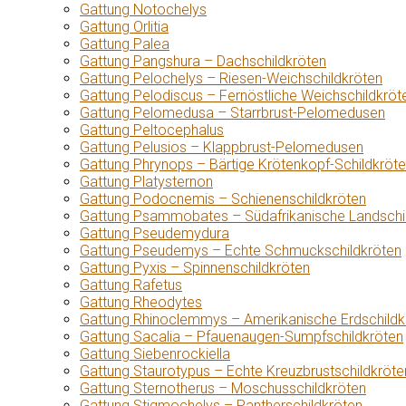
Gattung Notochelys
Gattung Orlitia
Gattung Palea
Gattung Pangshura – Dachschildkröten
Gattung Pelochelys – Riesen-Weichschildkröten
Gattung Pelodiscus – Fernöstliche Weichschildkröt
Gattung Pelomedusa – Starrbrust-Pelomedusen
Gattung Peltocephalus
Gattung Pelusios – Klappbrust-Pelomedusen
Gattung Phrynops – Bärtige Krötenkopf-Schildkröt
Gattung Platysternon
Gattung Podocnemis – Schienenschildkröten
Gattung Psammobates – Südafrikanische Landschi
Gattung Pseudemydura
Gattung Pseudemys – Echte Schmuckschildkröten
Gattung Pyxis – Spinnenschildkröten
Gattung Rafetus
Gattung Rheodytes
Gattung Rhinoclemmys – Amerikanische Erdschildk
Gattung Sacalia – Pfauenaugen-Sumpfschildkröten
Gattung Siebenrockiella
Gattung Staurotypus – Echte Kreuzbrustschildkröte
Gattung Sternotherus – Moschusschildkröten
Gattung Stigmochelys – Pantherschildkröten