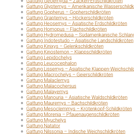
Gattung Geoemyda – Zacken-Erdschildkröten
Gattung Glyptemys – Amerikanische Wasserschildk
Gattung Gopherus – Gopherschildkröten
Gattung Graptemys – Höckerschildkröten
Gattung Heosemys – Asiatische Erdschildkröten
Gattung Homopus – Flachschildkröten
Gattung Hydromedusa – Südamerikanische Schlang
Gattung Indotestudo – Asiatische Landschildkröten
Gattung Kinixys – Gelenkschildkröten
Gattung Kinosternon – Klappschildkröten
Gattung Lepidochelys
Gattung Leucocephalon
Gattung Lissemys – Asiatische Klappen-Weichschil
Gattung Macrochelys – Geierschildkröten
Gattung Malaclemys
Gattung Malacochersus
Gattung Malayemys
Gattung Manouria – Asiatische Waldschildkröten
Gattung Mauremys – Bachschildkröten
Gattung Mesoclemmys – Krötenkopf-Schildkröten
Gattung Morenia – Pfauenaugenschildkröten
Gattung Myuchelys
Gattung Natator
Gattung Nilssonia – Indische Weichschildkröten