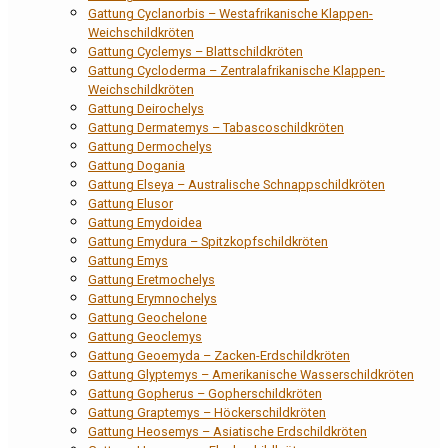
Gattung Cyclanorbis – Westafrikanische Klappen-
Weichschildkröten
Gattung Cyclemys – Blattschildkröten
Gattung Cycloderma – Zentralafrikanische Klappen-
Weichschildkröten
Gattung Deirochelys
Gattung Dermatemys – Tabascoschildkröten
Gattung Dermochelys
Gattung Dogania
Gattung Elseya – Australische Schnappschildkröten
Gattung Elusor
Gattung Emydoidea
Gattung Emydura – Spitzkopfschildkröten
Gattung Emys
Gattung Eretmochelys
Gattung Erymnochelys
Gattung Geochelone
Gattung Geoclemys
Gattung Geoemyda – Zacken-Erdschildkröten
Gattung Glyptemys – Amerikanische Wasserschildkröten
Gattung Gopherus – Gopherschildkröten
Gattung Graptemys – Höckerschildkröten
Gattung Heosemys – Asiatische Erdschildkröten