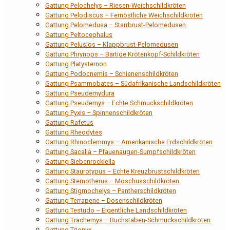
Gattung Pelochelys – Riesen-Weichschildkröten
Gattung Pelodiscus – Fernöstliche Weichschildkröten
Gattung Pelomedusa – Starrbrust-Pelomedusen
Gattung Peltocephalus
Gattung Pelusios – Klappbrust-Pelomedusen
Gattung Phrynops – Bärtige Krötenkopf-Schildkröten
Gattung Platysternon
Gattung Podocnemis – Schienenschildkröten
Gattung Psammobates – Südafrikanische Landschildkröten
Gattung Pseudemydura
Gattung Pseudemys – Echte Schmuckschildkröten
Gattung Pyxis – Spinnenschildkröten
Gattung Rafetus
Gattung Rheodytes
Gattung Rhinoclemmys – Amerikanische Erdschildkröten
Gattung Sacalia – Pfauenaugen-Sumpfschildkröten
Gattung Siebenrockiella
Gattung Staurotypus – Echte Kreuzbrustschildkröten
Gattung Sternotherus – Moschusschildkröten
Gattung Stigmochelys – Pantherschildkröten
Gattung Terrapene – Dosenschildkröten
Gattung Testudo – Eigentliche Landschildkröten
Gattung Trachemys – Buchstaben-Schmuckschildkröten
Gattung Trionyx