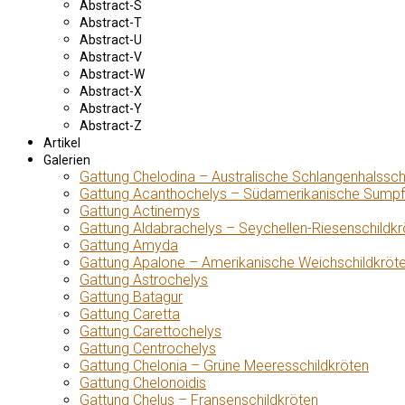
Abstract-S
Abstract-T
Abstract-U
Abstract-V
Abstract-W
Abstract-X
Abstract-Y
Abstract-Z
Artikel
Galerien
Gattung Chelodina – Australische Schlangenhalssch
Gattung Acanthochelys – Südamerikanische Sumpf
Gattung Actinemys
Gattung Aldabrachelys – Seychellen-Riesenschildkr
Gattung Amyda
Gattung Apalone – Amerikanische Weichschildkröt
Gattung Astrochelys
Gattung Batagur
Gattung Caretta
Gattung Carettochelys
Gattung Centrochelys
Gattung Chelonia – Grüne Meeresschildkröten
Gattung Chelonoidis
Gattung Chelus – Fransenschildkröten