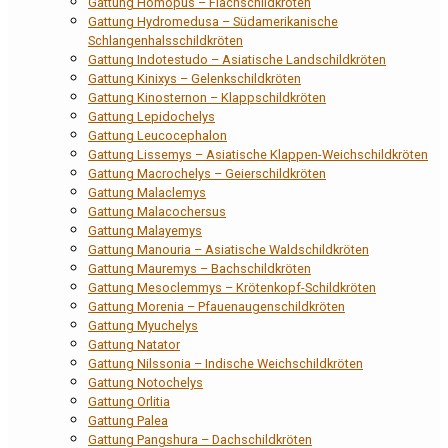
Gattung Homopus – Flachschildkröten
Gattung Hydromedusa – Südamerikanische
Schlangenhalsschildkröten
Gattung Indotestudo – Asiatische Landschildkröten
Gattung Kinixys – Gelenkschildkröten
Gattung Kinosternon – Klappschildkröten
Gattung Lepidochelys
Gattung Leucocephalon
Gattung Lissemys – Asiatische Klappen-Weichschildkröten
Gattung Macrochelys – Geierschildkröten
Gattung Malaclemys
Gattung Malacochersus
Gattung Malayemys
Gattung Manouria – Asiatische Waldschildkröten
Gattung Mauremys – Bachschildkröten
Gattung Mesoclemmys – Krötenkopf-Schildkröten
Gattung Morenia – Pfauenaugenschildkröten
Gattung Myuchelys
Gattung Natator
Gattung Nilssonia – Indische Weichschildkröten
Gattung Notochelys
Gattung Orlitia
Gattung Palea
Gattung Pangshura – Dachschildkröten