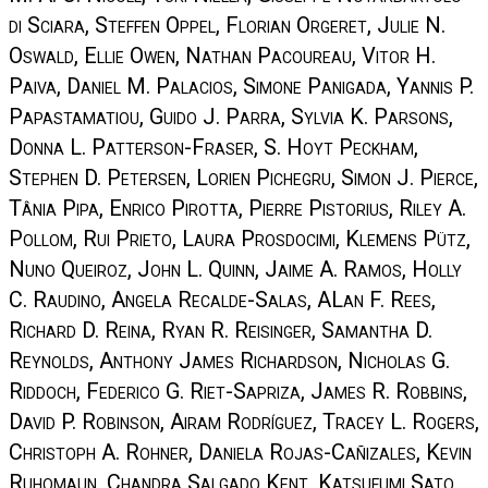
di Sciara, Steffen Oppel, Florian Orgeret, Julie N.
Oswald, Ellie Owen, Nathan Pacoureau, Vitor H.
Paiva, Daniel M. Palacios, Simone Panigada, Yannis P.
Papastamatiou, Guido J. Parra, Sylvia K. Parsons,
Donna L. Patterson-Fraser, S. Hoyt Peckham,
Stephen D. Petersen, Lorien Pichegru, Simon J. Pierce,
Tânia Pipa, Enrico Pirotta, Pierre Pistorius, Riley A.
Pollom, Rui Prieto, Laura Prosdocimi, Klemens Pütz,
Nuno Queiroz, John L. Quinn, Jaime A. Ramos, Holly
C. Raudino, Angela Recalde-Salas, ALan F. Rees,
Richard D. Reina, Ryan R. Reisinger, Samantha D.
Reynolds, Anthony James Richardson, Nicholas G.
Riddoch, Federico G. Riet-Sapriza, James R. Robbins,
David P. Robinson, Airam Rodríguez, Tracey L. Rogers,
Christoph A. Rohner, Daniela Rojas-Cañizales, Kevin
Ruhomaun, Chandra Salgado Kent, Katsufumi Sato,