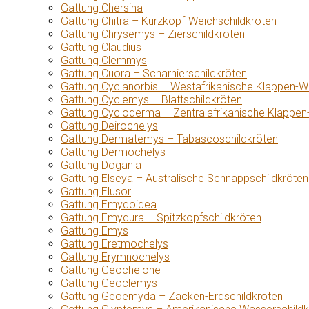
Gattung Chersina
Gattung Chitra – Kurzkopf-Weichschildkröten
Gattung Chrysemys – Zierschildkröten
Gattung Claudius
Gattung Clemmys
Gattung Cuora – Scharnierschildkröten
Gattung Cyclanorbis – Westafrikanische Klappen-W
Gattung Cyclemys – Blattschildkröten
Gattung Cycloderma – Zentralafrikanische Klappen
Gattung Deirochelys
Gattung Dermatemys – Tabascoschildkröten
Gattung Dermochelys
Gattung Dogania
Gattung Elseya – Australische Schnappschildkröten
Gattung Elusor
Gattung Emydoidea
Gattung Emydura – Spitzkopfschildkröten
Gattung Emys
Gattung Eretmochelys
Gattung Erymnochelys
Gattung Geochelone
Gattung Geoclemys
Gattung Geoemyda – Zacken-Erdschildkröten