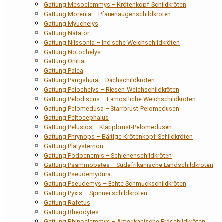
Gattung Mesoclemmys – Krötenkopf-Schildkröten
Gattung Morenia – Pfauenaugenschildkröten
Gattung Myuchelys
Gattung Natator
Gattung Nilssonia – Indische Weichschildkröten
Gattung Notochelys
Gattung Orlitia
Gattung Palea
Gattung Pangshura – Dachschildkröten
Gattung Pelochelys – Riesen-Weichschildkröten
Gattung Pelodiscus – Fernöstliche Weichschildkröten
Gattung Pelomedusa – Starrbrust-Pelomedusen
Gattung Peltocephalus
Gattung Pelusios – Klappbrust-Pelomedusen
Gattung Phrynops – Bärtige Krötenkopf-Schildkröten
Gattung Platysternon
Gattung Podocnemis – Schienenschildkröten
Gattung Psammobates – Südafrikanische Landschildkröten
Gattung Pseudemydura
Gattung Pseudemys – Echte Schmuckschildkröten
Gattung Pyxis – Spinnenschildkröten
Gattung Rafetus
Gattung Rheodytes
Gattung Rhinoclemmys – Amerikanische Erdschildkröten