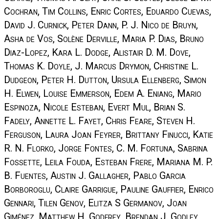
Cochran, Tim Collins, Enric Cortes, Eduardo Cuevas,
David J. Curnick, Peter Dann, P. J. Nico de Bruyn,
Asha de Vos, Solène Derville, Maria P. Dias, Bruno
Diaz-Lopez, Kara L. Dodge, Alistair D. M. Dove,
Thomas K. Doyle, J. Marcus Drymon, Christine L.
Dudgeon, Peter H. Dutton, Ursula Ellenberg, Simon
H. Elwen, Louise Emmerson, Edem A. Eniang, Mario
Espinoza, Nicole Esteban, Evert Mul, Brian S.
Fadely, Annette L. Fayet, Chris Feare, Steven H.
Ferguson, Laura Joan Feyrer, Brittany Finucci, Katie
R. N. Florko, Jorge Fontes, C. M. Fortuna, Sabrina
Fossette, Leila Fouda, Esteban Frere, Mariana M. P.
B. Fuentes, Austin J. Gallagher, Pablo Garcia
Borboroglu, Claire Garrigue, Pauline Gauffier, Enrico
Gennari, Tilen Genov, Elitza S Germanov, Joan
Giménez, Matthew H. Godfrey, Brendan J. Godley,