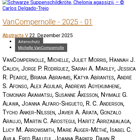
VanCompernolle - 2025 - 01
Abstracts V
22. Dezember 2025
Artenschutz
Michelle VanCompernolle
VanCompernolle, Michelle, Juliet Morris, Hannah J.
Calich, Jorge P. Rodríguez, Sarah A. Marley, Jessica
R. Pearce, Briana Abrahms, Katya Abrantes, André
S. Afonso, Alex Aguilar, Andrews Agyekumhene,
Tomonari Akamatsu, Susanne Åkesson, Nyimale G.
Alawa, Joanna Alfaro-Shigueto, R. C. Anderson,
Tycho Anker-Nilssen, Javier A. Arata, Gonzalo
Araujo, Martin C. Arostegui, Haritz Arrizabalaga,
Lucy M. Arrowsmith, Marie Auger-Méthé, Isabel C.
Avila, Fred Bailleul, Joanna Barker, Dawn R.