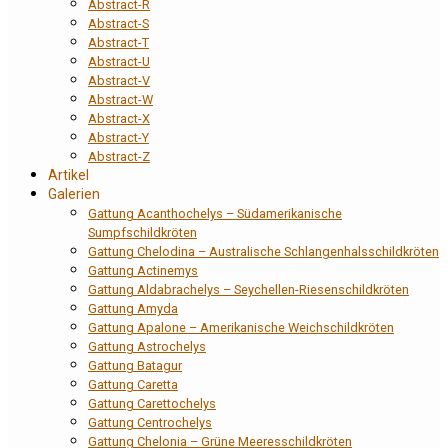
Abstract-R
Abstract-S
Abstract-T
Abstract-U
Abstract-V
Abstract-W
Abstract-X
Abstract-Y
Abstract-Z
Artikel
Galerien
Gattung Acanthochelys – Südamerikanische
Sumpfschildkröten
Gattung Chelodina – Australische Schlangenhalsschildkröten
Gattung Actinemys
Gattung Aldabrachelys – Seychellen-Riesenschildkröten
Gattung Amyda
Gattung Apalone – Amerikanische Weichschildkröten
Gattung Astrochelys
Gattung Batagur
Gattung Caretta
Gattung Carettochelys
Gattung Centrochelys
Gattung Chelonia – Grüne Meeresschildkröten