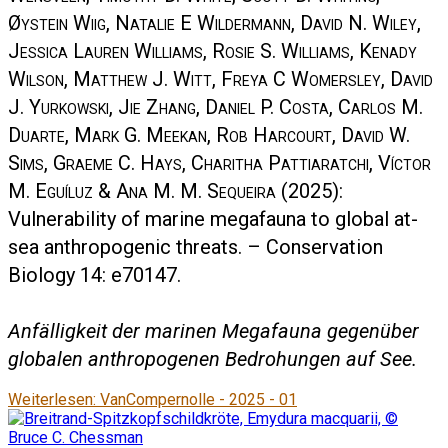
Øystein Wiig, Natalie E Wildermann, David N. Wiley,
Jessica Lauren Williams, Rosie S. Williams, Kenady
Wilson, Matthew J. Witt, Freya C Womersley, David
J. Yurkowski, Jie Zhang, Daniel P. Costa, Carlos M.
Duarte, Mark G. Meekan, Rob Harcourt, David W.
Sims, Graeme C. Hays, Charitha Pattiaratchi, Víctor
M. Eguíluz & Ana M. M. Sequeira
(2025):
Vulnerability of marine megafauna to global at-
sea anthropogenic threats. – Conservation
Biology 14: e70147.
Anfälligkeit der marinen Megafauna gegenüber
globalen anthropogenen Bedrohungen auf See.
Weiterlesen: VanCompernolle - 2025 - 01