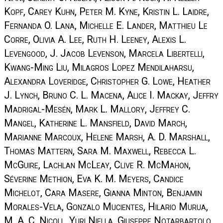
Kopf, Carey Kuhn, Peter M. Kyne, Kristin L. Laidre,
Fernanda O. Lana, Michelle E. Lander, Matthieu Le
Corre, Olivia A. Lee, Ruth H. Leeney, Alexis L.
Levengood, J. Jacob Levenson, Marcela Libertelli,
Kwang-Ming Liu, Milagros Lopez Mendilaharsu,
Alexandra Loveridge, Christopher G. Lowe, Heather
J. Lynch, Bruno C. L. Macena, Alice I. Mackay, Jeffry
Madrigal-Mesén, Mark L. Mallory, Jeffrey C.
Mangel, Katherine L. Mansfield, David March,
Marianne Marcoux, Helene Marsh, A. D. Marshall,
Thomas Mattern, Sara M. Maxwell, Rebecca L.
McGuire, Lachlan McLeay, Clive R. McMahon,
Séverine Methion, Eva K. M. Meyers, Candice
Michelot, Cara Masere, Gianna Minton, Benjamin
Morales-Vela, Gonzalo Mucientes, Hilario Murua,
M. A. C. Nicoll, Yuri Niella, Giuseppe Notarbartolo