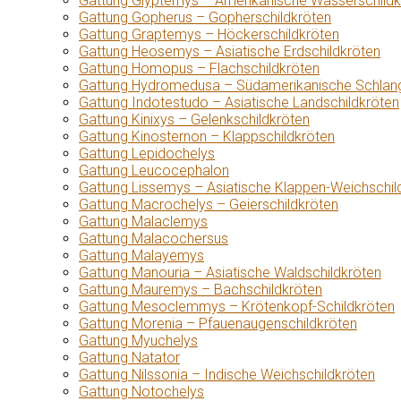
Gattung Glyptemys – Amerikanische Wasserschildk
Gattung Gopherus – Gopherschildkröten
Gattung Graptemys – Höckerschildkröten
Gattung Heosemys – Asiatische Erdschildkröten
Gattung Homopus – Flachschildkröten
Gattung Hydromedusa – Südamerikanische Schlang
Gattung Indotestudo – Asiatische Landschildkröten
Gattung Kinixys – Gelenkschildkröten
Gattung Kinosternon – Klappschildkröten
Gattung Lepidochelys
Gattung Leucocephalon
Gattung Lissemys – Asiatische Klappen-Weichschil
Gattung Macrochelys – Geierschildkröten
Gattung Malaclemys
Gattung Malacochersus
Gattung Malayemys
Gattung Manouria – Asiatische Waldschildkröten
Gattung Mauremys – Bachschildkröten
Gattung Mesoclemmys – Krötenkopf-Schildkröten
Gattung Morenia – Pfauenaugenschildkröten
Gattung Myuchelys
Gattung Natator
Gattung Nilssonia – Indische Weichschildkröten
Gattung Notochelys