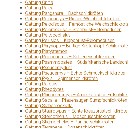
Gattung Orlitia
Gattung Palea
Gattung Pangshura – Dachschildkröten
Gattung Pelochelys – Riesen-Weichschildkröten
Gattung Pelodiscus – Fernöstliche Weichschildkröt
Gattung Pelomedusa – Starrbrust-Pelomedusen
Gattung Peltocephalus
Gattung Pelusios – Klappbrust-Pelomedusen
Gattung Phrynops – Bärtige Krötenkopf-Schildkröt
Gattung Platysternon
Gattung Podocnemis – Schienenschildkröten
Gattung Psammobates – Südafrikanische Landschi
Gattung Pseudemydura
Gattung Pseudemys – Echte Schmuckschildkröten
Gattung Pyxis – Spinnenschildkröten
Gattung Rafetus
Gattung Rheodytes
Gattung Rhinoclemmys – Amerikanische Erdschildk
Gattung Sacalia – Pfauenaugen-Sumpfschildkröten
Gattung Siebenrockiella
Gattung Staurotypus – Echte Kreuzbrustschildkröte
Gattung Sternotherus – Moschusschildkröten
Gattung Stigmochelys – Pantherschildkröten
Gattung Terrapene – Dosenschildkröten