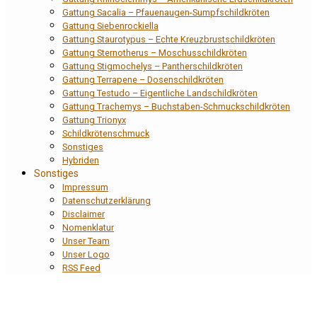
Gattung Sacalia – Pfauenaugen-Sumpfschildkröten
Gattung Siebenrockiella
Gattung Staurotypus – Echte Kreuzbrustschildkröten
Gattung Sternotherus – Moschusschildkröten
Gattung Stigmochelys – Pantherschildkröten
Gattung Terrapene – Dosenschildkröten
Gattung Testudo – Eigentliche Landschildkröten
Gattung Trachemys – Buchstaben-Schmuckschildkröten
Gattung Trionyx
Schildkrötenschmuck
Sonstiges
Hybriden
Sonstiges
Impressum
Datenschutzerklärung
Disclaimer
Nomenklatur
Unser Team
Unser Logo
RSS Feed