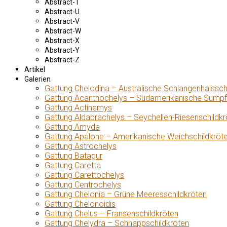
Abstract-T
Abstract-U
Abstract-V
Abstract-W
Abstract-X
Abstract-Y
Abstract-Z
Artikel
Galerien
Gattung Chelodina – Australische Schlangenhalssch
Gattung Acanthochelys – Südamerikanische Sumpf
Gattung Actinemys
Gattung Aldabrachelys – Seychellen-Riesenschildkr
Gattung Amyda
Gattung Apalone – Amerikanische Weichschildkröt
Gattung Astrochelys
Gattung Batagur
Gattung Caretta
Gattung Carettochelys
Gattung Centrochelys
Gattung Chelonia – Grüne Meeresschildkröten
Gattung Chelonoidis
Gattung Chelus – Fransenschildkröten
Gattung Chelydra – Schnappschildkröten