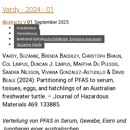
Vardy - 2024 - 01
Abstracts V
01. September 2025
Krankheiten
Vermehrung
Breitrand-Spitzkopfschildkröte, Emydura macquarii
Suzanne Vardy
Vardy, Suzanne, Brenda Baddiley, Christoph Braun,
Col Limpus, Duncan J. Limpus, Martha Du Plessis,
Sandra Nilsson, Viviana Gonzalez-Astudillo & David
Beale
(2024): Partitioning of PFAS to serum,
tissues, eggs, and hatchlings of an Australian
freshwater turtle. – Journal of Hazardous
Materials 469: 133885.
Verteilung von PFAS in Serum, Gewebe, Eiern und
Jungtieren einer australischen