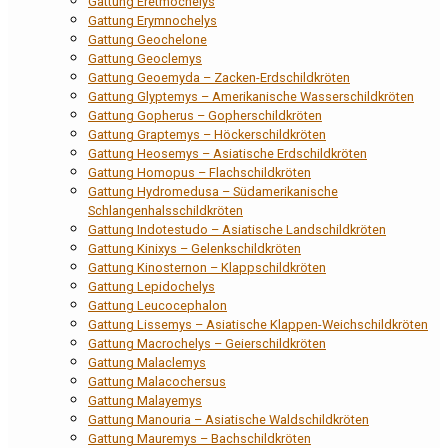
Gattung Eretmochelys
Gattung Erymnochelys
Gattung Geochelone
Gattung Geoclemys
Gattung Geoemyda – Zacken-Erdschildkröten
Gattung Glyptemys – Amerikanische Wasserschildkröten
Gattung Gopherus – Gopherschildkröten
Gattung Graptemys – Höckerschildkröten
Gattung Heosemys – Asiatische Erdschildkröten
Gattung Homopus – Flachschildkröten
Gattung Hydromedusa – Südamerikanische
Schlangenhalsschildkröten
Gattung Indotestudo – Asiatische Landschildkröten
Gattung Kinixys – Gelenkschildkröten
Gattung Kinosternon – Klappschildkröten
Gattung Lepidochelys
Gattung Leucocephalon
Gattung Lissemys – Asiatische Klappen-Weichschildkröten
Gattung Macrochelys – Geierschildkröten
Gattung Malaclemys
Gattung Malacochersus
Gattung Malayemys
Gattung Manouria – Asiatische Waldschildkröten
Gattung Mauremys – Bachschildkröten