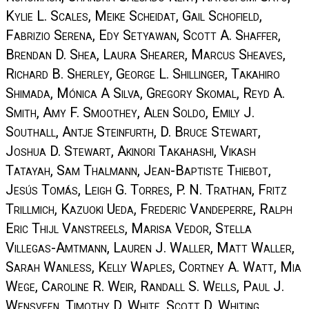
Kylie L. Scales, Meike Scheidat, Gail Schofield,
Fabrizio Serena, Edy Setyawan, Scott A. Shaffer,
Brendan D. Shea, Laura Shearer, Marcus Sheaves,
Richard B. Sherley, George L. Shillinger, Takahiro
Shimada, Mónica A Silva, Gregory Skomal, Reyd A.
Smith, Amy F. Smoothey, Alen Soldo, Emily J.
Southall, Antje Steinfurth, D. Bruce Stewart,
Joshua D. Stewart, Akinori Takahashi, Vikash
Tatayah, Sam Thalmann, Jean-Baptiste Thiebot,
Jesús Tomás, Leigh G. Torres, P. N. Trathan, Fritz
Trillmich, Kazuoki Ueda, Frederic Vandeperre, Ralph
Eric Thijl Vanstreels, Marisa Vedor, Stella
Villegas-Amtmann, Lauren J. Waller, Matt Waller,
Sarah Wanless, Kelly Waples, Cortney A. Watt, Mia
Wege, Caroline R. Weir, Randall S. Wells, Paul J.
Wensveen, Timothy D. White, Scott D. Whiting,