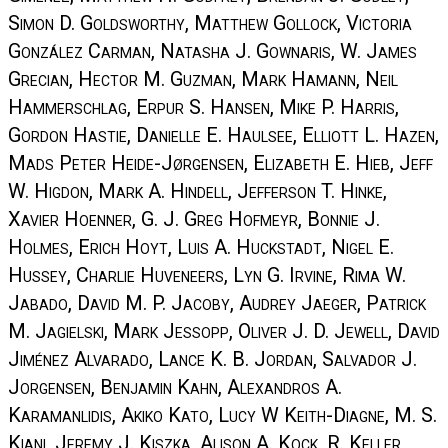
Simon D. Goldsworthy, Matthew Gollock, Victoria
González Carman, Natasha J. Gownaris, W. James
Grecian, Hector M. Guzman, Mark Hamann, Neil
Hammerschlag, Erpur S. Hansen, Mike P. Harris,
Gordon Hastie, Danielle E. Haulsee, Elliott L. Hazen,
Mads Peter Heide-Jørgensen, Elizabeth E. Hieb, Jeff
W. Higdon, Mark A. Hindell, Jefferson T. Hinke,
Xavier Hoenner, G. J. Greg Hofmeyr, Bonnie J.
Holmes, Erich Hoyt, Luis A. Huckstadt, Nigel E.
Hussey, Charlie Huveneers, Lyn G. Irvine, Rima W.
Jabado, David M. P. Jacoby, Audrey Jaeger, Patrick
M. Jagielski, Mark Jessopp, Oliver J. D. Jewell, David
Jiménez Alvarado, Lance K. B. Jordan, Salvador J.
Jorgensen, Benjamin Kahn, Alexandros A.
Karamanlidis, Akiko Kato, Lucy W Keith-Diagne, M. S.
Kiani, Jeremy J. Kiszka, Alison A. Kock, R. Keller