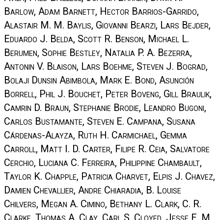
Barlow, Adam Barnett, Hector Barrios-Garrido,
Alastair M. M. Baylis, Giovanni Bearzi, Lars Bejder,
Eduardo J. Belda, Scott R. Benson, Michael L.
Berumen, Sophie Bestley, Natalia P. A. Bezerra,
Antonin V. Blaison, Lars Boehme, Steven J. Bograd,
Bolaji Dunsin Abimbola, Mark E. Bond, Asunción
Borrell, Phil J. Bouchet, Peter Boveng, Gill Braulik,
Camrin D. Braun, Stephanie Brodie, Leandro Bugoni,
Carlos Bustamante, Steven E. Campana, Susana
Cárdenas-Alayza, Ruth H. Carmichael, Gemma
Carroll, Matt I. D. Carter, Filipe R. Ceia, Salvatore
Cerchio, Luciana C. Ferreira, Philippine Chambault,
Taylor K. Chapple, Patricia Charvet, Elpis J. Chavez,
Damien Chevallier, Andre Chiaradia, B. Louise
Chilvers, Megan A. Cimino, Bethany L. Clark, C. R.
Clarke, Thomas A. Clay, Carl S. Cloyed, Jesse E. M.