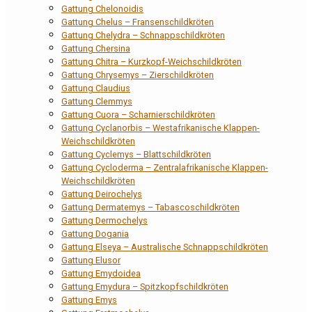
Gattung Chelonoidis
Gattung Chelus – Fransenschildkröten
Gattung Chelydra – Schnappschildkröten
Gattung Chersina
Gattung Chitra – Kurzkopf-Weichschildkröten
Gattung Chrysemys – Zierschildkröten
Gattung Claudius
Gattung Clemmys
Gattung Cuora – Scharnierschildkröten
Gattung Cyclanorbis – Westafrikanische Klappen-
Weichschildkröten
Gattung Cyclemys – Blattschildkröten
Gattung Cycloderma – Zentralafrikanische Klappen-
Weichschildkröten
Gattung Deirochelys
Gattung Dermatemys – Tabascoschildkröten
Gattung Dermochelys
Gattung Dogania
Gattung Elseya – Australische Schnappschildkröten
Gattung Elusor
Gattung Emydoidea
Gattung Emydura – Spitzkopfschildkröten
Gattung Emys