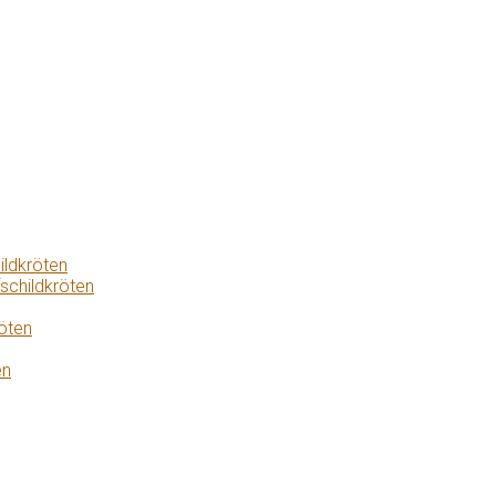
ildkröten
schildkröten
öten
en