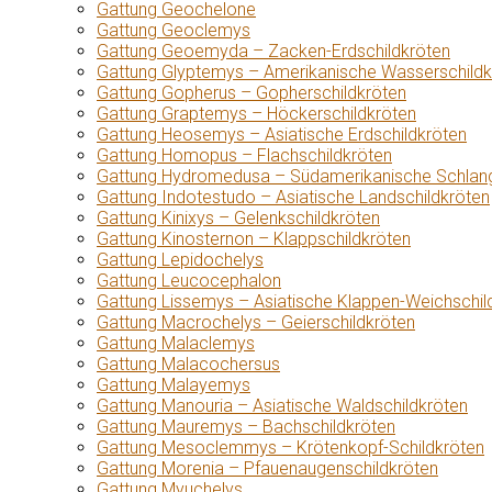
Gattung Geochelone
Gattung Geoclemys
Gattung Geoemyda – Zacken-Erdschildkröten
Gattung Glyptemys – Amerikanische Wasserschildk
Gattung Gopherus – Gopherschildkröten
Gattung Graptemys – Höckerschildkröten
Gattung Heosemys – Asiatische Erdschildkröten
Gattung Homopus – Flachschildkröten
Gattung Hydromedusa – Südamerikanische Schlang
Gattung Indotestudo – Asiatische Landschildkröten
Gattung Kinixys – Gelenkschildkröten
Gattung Kinosternon – Klappschildkröten
Gattung Lepidochelys
Gattung Leucocephalon
Gattung Lissemys – Asiatische Klappen-Weichschil
Gattung Macrochelys – Geierschildkröten
Gattung Malaclemys
Gattung Malacochersus
Gattung Malayemys
Gattung Manouria – Asiatische Waldschildkröten
Gattung Mauremys – Bachschildkröten
Gattung Mesoclemmys – Krötenkopf-Schildkröten
Gattung Morenia – Pfauenaugenschildkröten
Gattung Myuchelys