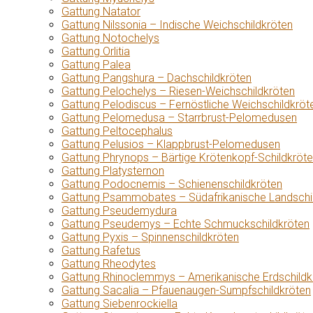
Gattung Natator
Gattung Nilssonia – Indische Weichschildkröten
Gattung Notochelys
Gattung Orlitia
Gattung Palea
Gattung Pangshura – Dachschildkröten
Gattung Pelochelys – Riesen-Weichschildkröten
Gattung Pelodiscus – Fernöstliche Weichschildkröt
Gattung Pelomedusa – Starrbrust-Pelomedusen
Gattung Peltocephalus
Gattung Pelusios – Klappbrust-Pelomedusen
Gattung Phrynops – Bärtige Krötenkopf-Schildkröt
Gattung Platysternon
Gattung Podocnemis – Schienenschildkröten
Gattung Psammobates – Südafrikanische Landschi
Gattung Pseudemydura
Gattung Pseudemys – Echte Schmuckschildkröten
Gattung Pyxis – Spinnenschildkröten
Gattung Rafetus
Gattung Rheodytes
Gattung Rhinoclemmys – Amerikanische Erdschildk
Gattung Sacalia – Pfauenaugen-Sumpfschildkröten
Gattung Siebenrockiella