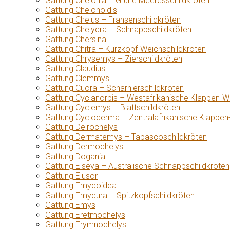
Gattung Chelonia – Grüne Meeresschildkröten
Gattung Chelonoidis
Gattung Chelus – Fransenschildkröten
Gattung Chelydra – Schnappschildkröten
Gattung Chersina
Gattung Chitra – Kurzkopf-Weichschildkröten
Gattung Chrysemys – Zierschildkröten
Gattung Claudius
Gattung Clemmys
Gattung Cuora – Scharnierschildkröten
Gattung Cyclanorbis – Westafrikanische Klappen-W
Gattung Cyclemys – Blattschildkröten
Gattung Cycloderma – Zentralafrikanische Klappen
Gattung Deirochelys
Gattung Dermatemys – Tabascoschildkröten
Gattung Dermochelys
Gattung Dogania
Gattung Elseya – Australische Schnappschildkröten
Gattung Elusor
Gattung Emydoidea
Gattung Emydura – Spitzkopfschildkröten
Gattung Emys
Gattung Eretmochelys
Gattung Erymnochelys