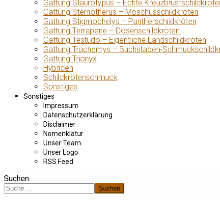
Gattung Staurotypus – Echte Kreuzbrustschildkröte
Gattung Sternotherus – Moschusschildkröten
Gattung Stigmochelys – Pantherschildkröten
Gattung Terrapene – Dosenschildkröten
Gattung Testudo – Eigentliche Landschildkröten
Gattung Trachemys – Buchstaben-Schmuckschildk
Gattung Trionyx
Hybriden
Schildkrötenschmuck
Sonstiges
Sonstiges
Impressum
Datenschutzerklärung
Disclaimer
Nomenklatur
Unser Team
Unser Logo
RSS Feed
Suchen
Suchen