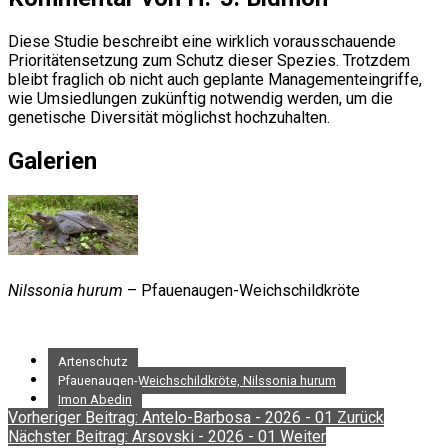
Diese Studie beschreibt eine wirklich vorausschauende
Prioritätensetzung zum Schutz dieser Spezies. Trotzdem
bleibt fraglich ob nicht auch geplante Managementeingriffe,
wie Umsiedlungen zukünftig notwendig werden, um die
genetische Diversität möglichst hochzuhalten.
Galerien
Nilssonia hurum
– Pfauenaugen-Weichschildkröte
Artenschutz
Pfauenaugen-Weichschildkröte, Nilssonia hurum
Imon Abedin
Vorheriger Beitrag: Antelo-Barbosa - 2026 - 01
Zurück
Nächster Beitrag: Arsovski - 2026 - 01
Weiter