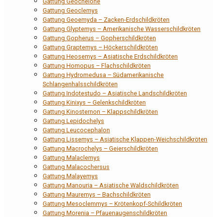
Gattung Geochelone
Gattung Geoclemys
Gattung Geoemyda – Zacken-Erdschildkröten
Gattung Glyptemys – Amerikanische Wasserschildkröten
Gattung Gopherus – Gopherschildkröten
Gattung Graptemys – Höckerschildkröten
Gattung Heosemys – Asiatische Erdschildkröten
Gattung Homopus – Flachschildkröten
Gattung Hydromedusa – Südamerikanische
Schlangenhalsschildkröten
Gattung Indotestudo – Asiatische Landschildkröten
Gattung Kinixys – Gelenkschildkröten
Gattung Kinosternon – Klappschildkröten
Gattung Lepidochelys
Gattung Leucocephalon
Gattung Lissemys – Asiatische Klappen-Weichschildkröten
Gattung Macrochelys – Geierschildkröten
Gattung Malaclemys
Gattung Malacochersus
Gattung Malayemys
Gattung Manouria – Asiatische Waldschildkröten
Gattung Mauremys – Bachschildkröten
Gattung Mesoclemmys – Krötenkopf-Schildkröten
Gattung Morenia – Pfauenaugenschildkröten