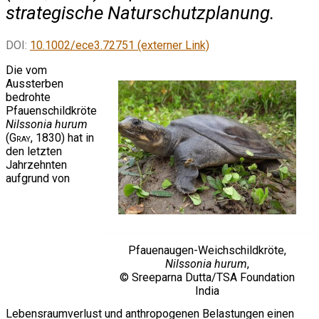
strategische Naturschutzplanung.
DOI:
10.1002/ece3.72751 (externer Link)
Die vom
Aussterben
bedrohte
Pfauenschildkröte
Nilssonia hurum
(
Gray
, 1830) hat in
den letzten
Jahrzehnten
aufgrund von
Pfauenaugen-Weichschildkröte,
Nilssonia hurum
,
© Sreeparna Dutta/TSA Foundation
India
Lebensraumverlust und anthropogenen Belastungen einen