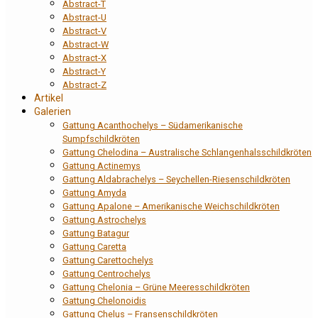
Abstract-T
Abstract-U
Abstract-V
Abstract-W
Abstract-X
Abstract-Y
Abstract-Z
Artikel
Galerien
Gattung Acanthochelys – Südamerikanische
Sumpfschildkröten
Gattung Chelodina – Australische Schlangenhalsschildkröten
Gattung Actinemys
Gattung Aldabrachelys – Seychellen-Riesenschildkröten
Gattung Amyda
Gattung Apalone – Amerikanische Weichschildkröten
Gattung Astrochelys
Gattung Batagur
Gattung Caretta
Gattung Carettochelys
Gattung Centrochelys
Gattung Chelonia – Grüne Meeresschildkröten
Gattung Chelonoidis
Gattung Chelus – Fransenschildkröten