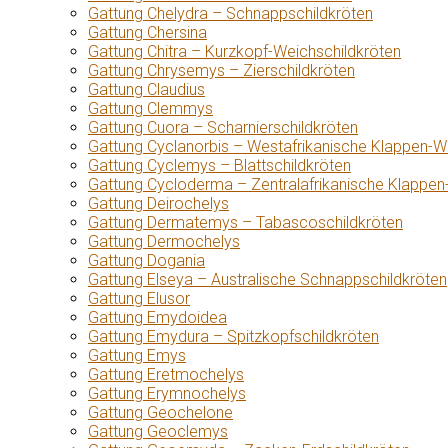
Gattung Chelydra – Schnappschildkröten
Gattung Chersina
Gattung Chitra – Kurzkopf-Weichschildkröten
Gattung Chrysemys – Zierschildkröten
Gattung Claudius
Gattung Clemmys
Gattung Cuora – Scharnierschildkröten
Gattung Cyclanorbis – Westafrikanische Klappen-W
Gattung Cyclemys – Blattschildkröten
Gattung Cycloderma – Zentralafrikanische Klappen
Gattung Deirochelys
Gattung Dermatemys – Tabascoschildkröten
Gattung Dermochelys
Gattung Dogania
Gattung Elseya – Australische Schnappschildkröten
Gattung Elusor
Gattung Emydoidea
Gattung Emydura – Spitzkopfschildkröten
Gattung Emys
Gattung Eretmochelys
Gattung Erymnochelys
Gattung Geochelone
Gattung Geoclemys