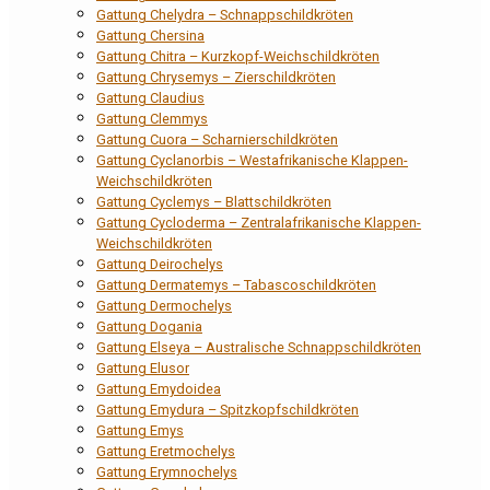
Gattung Chelydra – Schnappschildkröten
Gattung Chersina
Gattung Chitra – Kurzkopf-Weichschildkröten
Gattung Chrysemys – Zierschildkröten
Gattung Claudius
Gattung Clemmys
Gattung Cuora – Scharnierschildkröten
Gattung Cyclanorbis – Westafrikanische Klappen-
Weichschildkröten
Gattung Cyclemys – Blattschildkröten
Gattung Cycloderma – Zentralafrikanische Klappen-
Weichschildkröten
Gattung Deirochelys
Gattung Dermatemys – Tabascoschildkröten
Gattung Dermochelys
Gattung Dogania
Gattung Elseya – Australische Schnappschildkröten
Gattung Elusor
Gattung Emydoidea
Gattung Emydura – Spitzkopfschildkröten
Gattung Emys
Gattung Eretmochelys
Gattung Erymnochelys