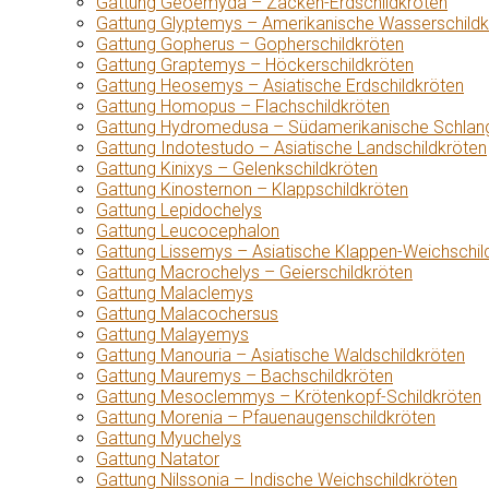
Gattung Geoemyda – Zacken-Erdschildkröten
Gattung Glyptemys – Amerikanische Wasserschildk
Gattung Gopherus – Gopherschildkröten
Gattung Graptemys – Höckerschildkröten
Gattung Heosemys – Asiatische Erdschildkröten
Gattung Homopus – Flachschildkröten
Gattung Hydromedusa – Südamerikanische Schlang
Gattung Indotestudo – Asiatische Landschildkröten
Gattung Kinixys – Gelenkschildkröten
Gattung Kinosternon – Klappschildkröten
Gattung Lepidochelys
Gattung Leucocephalon
Gattung Lissemys – Asiatische Klappen-Weichschil
Gattung Macrochelys – Geierschildkröten
Gattung Malaclemys
Gattung Malacochersus
Gattung Malayemys
Gattung Manouria – Asiatische Waldschildkröten
Gattung Mauremys – Bachschildkröten
Gattung Mesoclemmys – Krötenkopf-Schildkröten
Gattung Morenia – Pfauenaugenschildkröten
Gattung Myuchelys
Gattung Natator
Gattung Nilssonia – Indische Weichschildkröten