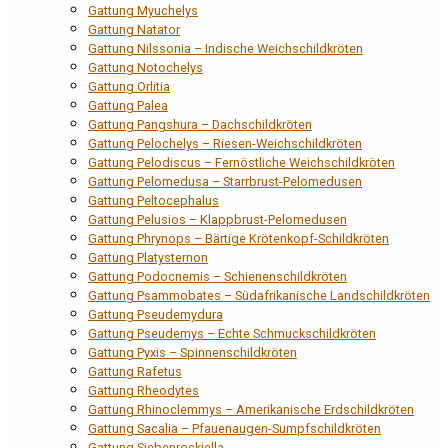
Gattung Myuchelys
Gattung Natator
Gattung Nilssonia – Indische Weichschildkröten
Gattung Notochelys
Gattung Orlitia
Gattung Palea
Gattung Pangshura – Dachschildkröten
Gattung Pelochelys – Riesen-Weichschildkröten
Gattung Pelodiscus – Fernöstliche Weichschildkröten
Gattung Pelomedusa – Starrbrust-Pelomedusen
Gattung Peltocephalus
Gattung Pelusios – Klappbrust-Pelomedusen
Gattung Phrynops – Bärtige Krötenkopf-Schildkröten
Gattung Platysternon
Gattung Podocnemis – Schienenschildkröten
Gattung Psammobates – Südafrikanische Landschildkröten
Gattung Pseudemydura
Gattung Pseudemys – Echte Schmuckschildkröten
Gattung Pyxis – Spinnenschildkröten
Gattung Rafetus
Gattung Rheodytes
Gattung Rhinoclemmys – Amerikanische Erdschildkröten
Gattung Sacalia – Pfauenaugen-Sumpfschildkröten
Gattung Siebenrockiella