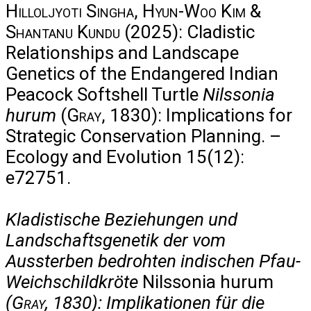
Hilloljyoti Singha, Hyun-Woo Kim &
Shantanu Kundu
(2025): Cladistic
Relationships and Landscape
Genetics of the Endangered Indian
Peacock Softshell Turtle
Nilssonia
hurum
(
Gray
, 1830): Implications for
Strategic Conservation Planning. –
Ecology and Evolution 15(12):
e72751.
Kladistische Beziehungen und
Landschaftsgenetik der vom
Aussterben bedrohten indischen Pfau-
Weichschildkröte
Nilssonia hurum
(
Gray
, 1830): Implikationen für die