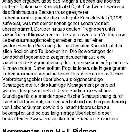
Analysen ergaben, dass das Meghna-Becken die höchste
mittlere funktionale Konnektivität (0,603) aufweist, während
das Brahmaputra-Becken trotz geeigneter
Lebensraumfragmente die niedrigste Konnektivität (0,198)
aufweist, was mit seiner hohen genetischen Vielfalt
übereinstimmt. Darüber hinaus deuten Prognosen unter
zukünftigen Klimaszenarien, die von erwarteten Verlusten an
Lebensraumtauglichkeit getrieben sind, auf einen
weitreichenden Rückgang der funktionalen Konnektivität in
allen Becken und Teilbecken hin. Die Bewertungen der
Landschaftsgeometrie zeigen darüber hinaus eine
zunehmende Fragmentierung der Lebensräume aufgrund des
Klimawandels. Daher sollten Populationen, die in geeigneten
Lebensräumen in verschiedenen Flussbecken im östlichen
Verbreitungsgebiet überleben, als eigenständige
Schutzgebiete für das künftige Management priorisiert
werden. Insgesamt liefert diese Studie eine wichtige
Grundlage für die standortspezifische Schutzplanung durch
Landschaftsgenetik, um den Verlust und die Fragmentierung
von Lebensräumen sowie die Inzuchtdepression zu
bekämpfen und so das langfristige Überleben dieser
bedrohten Süßwasserschildkröte in Südasien zu sichern.
Kommentar von H.-J. Bidmon