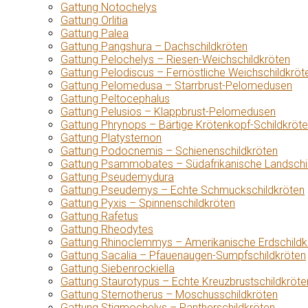
Gattung Notochelys
Gattung Orlitia
Gattung Palea
Gattung Pangshura – Dachschildkröten
Gattung Pelochelys – Riesen-Weichschildkröten
Gattung Pelodiscus – Fernöstliche Weichschildkröt
Gattung Pelomedusa – Starrbrust-Pelomedusen
Gattung Peltocephalus
Gattung Pelusios – Klappbrust-Pelomedusen
Gattung Phrynops – Bärtige Krötenkopf-Schildkröt
Gattung Platysternon
Gattung Podocnemis – Schienenschildkröten
Gattung Psammobates – Südafrikanische Landschi
Gattung Pseudemydura
Gattung Pseudemys – Echte Schmuckschildkröten
Gattung Pyxis – Spinnenschildkröten
Gattung Rafetus
Gattung Rheodytes
Gattung Rhinoclemmys – Amerikanische Erdschildk
Gattung Sacalia – Pfauenaugen-Sumpfschildkröten
Gattung Siebenrockiella
Gattung Staurotypus – Echte Kreuzbrustschildkröte
Gattung Sternotherus – Moschusschildkröten
Gattung Stigmochelys – Pantherschildkröten