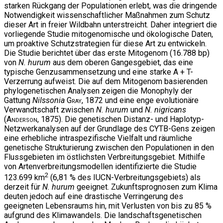
starken Rückgang der Populationen erlebt, was die dringende
Notwendigkeit wissenschaftlicher Maßnahmen zum Schutz
dieser Art in freier Wildbahn unterstreicht. Daher integriert die
vorliegende Studie mitogenomische und ökologische Daten,
um proaktive Schutzstrategien für diese Art zu entwickeln.
Die Studie berichtet über das erste Mitogenom (16.788 bp)
von
N. hurum
aus dem oberen Gangesgebiet, das eine
typische Genzusammensetzung und eine starke A + T-
Verzerrung aufweist. Die auf dem Mitogenom basierenden
phylogenetischen Analysen zeigen die Monophyly der
Gattung
Nilssonia
Gray
, 1872 und eine enge evolutionäre
Verwandtschaft zwischen
N. hurum
und
N. nigricans
(
Anderson
, 1875). Die genetischen Distanz- und Haplotyp-
Netzwerkanalysen auf der Grundlage des CYTB-Gens zeigen
eine erhebliche intraspezifische Vielfalt und räumliche
genetische Strukturierung zwischen den Populationen in den
Flussgebieten im östlichsten Verbreitungsgebiet. Mithilfe
von Artenverbreitungsmodellen identifizierte die Studie
2
123.699 km
(6,81 % des IUCN-Verbreitungsgebiets) als
derzeit für
N. hurum
geeignet. Zukunftsprognosen zum Klima
deuten jedoch auf eine drastische Verringerung des
geeigneten Lebensraums hin, mit Verlusten von bis zu 85 %
aufgrund des Klimawandels. Die landschaftsgenetischen