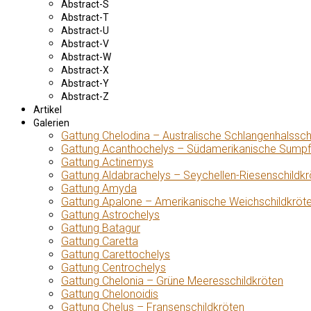
Abstract-S
Abstract-T
Abstract-U
Abstract-V
Abstract-W
Abstract-X
Abstract-Y
Abstract-Z
Artikel
Galerien
Gattung Chelodina – Australische Schlangenhalssch
Gattung Acanthochelys – Südamerikanische Sumpf
Gattung Actinemys
Gattung Aldabrachelys – Seychellen-Riesenschildkr
Gattung Amyda
Gattung Apalone – Amerikanische Weichschildkröt
Gattung Astrochelys
Gattung Batagur
Gattung Caretta
Gattung Carettochelys
Gattung Centrochelys
Gattung Chelonia – Grüne Meeresschildkröten
Gattung Chelonoidis
Gattung Chelus – Fransenschildkröten