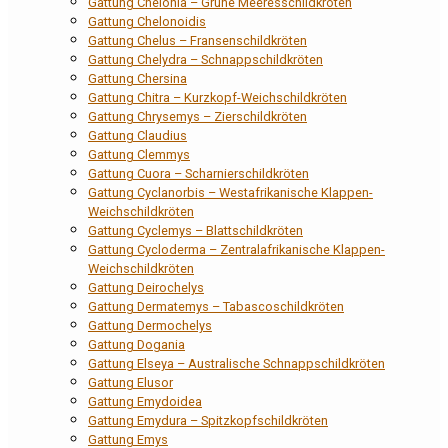
Gattung Chelonia – Grüne Meeresschildkröten
Gattung Chelonoidis
Gattung Chelus – Fransenschildkröten
Gattung Chelydra – Schnappschildkröten
Gattung Chersina
Gattung Chitra – Kurzkopf-Weichschildkröten
Gattung Chrysemys – Zierschildkröten
Gattung Claudius
Gattung Clemmys
Gattung Cuora – Scharnierschildkröten
Gattung Cyclanorbis – Westafrikanische Klappen-
Weichschildkröten
Gattung Cyclemys – Blattschildkröten
Gattung Cycloderma – Zentralafrikanische Klappen-
Weichschildkröten
Gattung Deirochelys
Gattung Dermatemys – Tabascoschildkröten
Gattung Dermochelys
Gattung Dogania
Gattung Elseya – Australische Schnappschildkröten
Gattung Elusor
Gattung Emydoidea
Gattung Emydura – Spitzkopfschildkröten
Gattung Emys