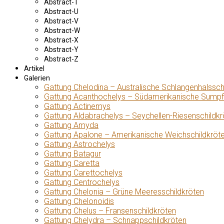
Abstract-T
Abstract-U
Abstract-V
Abstract-W
Abstract-X
Abstract-Y
Abstract-Z
Artikel
Galerien
Gattung Chelodina – Australische Schlangenhalssch
Gattung Acanthochelys – Südamerikanische Sumpf
Gattung Actinemys
Gattung Aldabrachelys – Seychellen-Riesenschildkr
Gattung Amyda
Gattung Apalone – Amerikanische Weichschildkröt
Gattung Astrochelys
Gattung Batagur
Gattung Caretta
Gattung Carettochelys
Gattung Centrochelys
Gattung Chelonia – Grüne Meeresschildkröten
Gattung Chelonoidis
Gattung Chelus – Fransenschildkröten
Gattung Chelydra – Schnappschildkröten