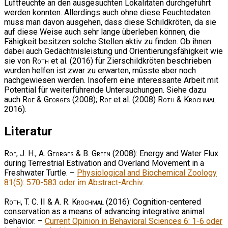
Luftfeuchte an den ausgesuchten Lokalitäten durchgeführt
werden konnten. Allerdings auch ohne diese Feuchtedaten
muss man davon ausgehen, dass diese Schildkröten, da sie
auf diese Weise auch sehr lange überleben können, die
Fähigkeit besitzen solche Stellen aktiv zu finden. Ob ihnen
dabei auch Gedächtnisleistung und Orientierungsfähigkeit wie
sie von
Roth
et al. (2016) für Zierschildkröten beschrieben
wurden helfen ist zwar zu erwarten, müsste aber noch
nachgewiesen werden. Insofern eine interessante Arbeit mit
Potential für weiterführende Untersuchungen. Siehe dazu
auch
Roe & Georges
(2008);
Roe
et al. (2008)
Roth & Krochmal
2016).
Literatur
Roe, J. H., A. Georges & B. Green
(2008): Energy and Water Flux
during Terrestrial Estivation and Overland Movement in a
Freshwater Turtle. –
Physiological and Biochemical Zoology
81(5): 570-583 oder im Abstract-Archiv
.
Roth, T. C. II & A. R. Krochmal
(2016): Cognition-centered
conservation as a means of advancing integrative animal
behavior. –
Current Opinion in Behavioral Sciences 6: 1-6 oder