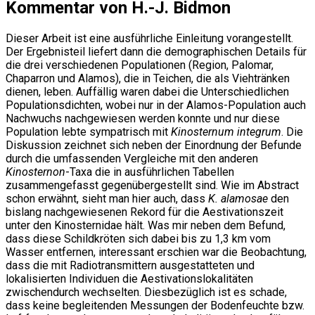
Kommentar von H.-J. Bidmon
Dieser Arbeit ist eine ausführliche Einleitung vorangestellt.
Der Ergebnisteil liefert dann die demographischen Details für
die drei verschiedenen Populationen (Region, Palomar,
Chaparron und Alamos), die in Teichen, die als Viehtränken
dienen, leben. Auffällig waren dabei die Unterschiedlichen
Populationsdichten, wobei nur in der Alamos-Population auch
Nachwuchs nachgewiesen werden konnte und nur diese
Population lebte sympatrisch mit
Kinosternum integrum
. Die
Diskussion zeichnet sich neben der Einordnung der Befunde
durch die umfassenden Vergleiche mit den anderen
Kinosternon
-Taxa die in ausführlichen Tabellen
zusammengefasst gegenübergestellt sind. Wie im Abstract
schon erwähnt, sieht man hier auch, dass
K. alamosae
den
bislang nachgewiesenen Rekord für die Aestivationszeit
unter den Kinosternidae hält. Was mir neben dem Befund,
dass diese Schildkröten sich dabei bis zu 1,3 km vom
Wasser entfernen, interessant erschien war die Beobachtung,
dass die mit Radiotransmittern ausgestatteten und
lokalisierten Individuen die Aestivationslokalitäten
zwischendurch wechselten. Diesbezüglich ist es schade,
dass keine begleitenden Messungen der Bodenfeuchte bzw.