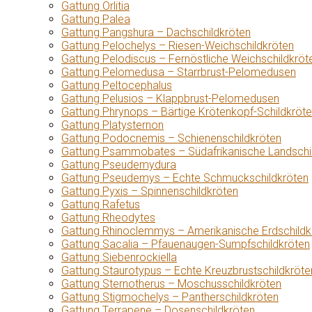
Gattung Orlitia
Gattung Palea
Gattung Pangshura – Dachschildkröten
Gattung Pelochelys – Riesen-Weichschildkröten
Gattung Pelodiscus – Fernöstliche Weichschildkröt
Gattung Pelomedusa – Starrbrust-Pelomedusen
Gattung Peltocephalus
Gattung Pelusios – Klappbrust-Pelomedusen
Gattung Phrynops – Bärtige Krötenkopf-Schildkröt
Gattung Platysternon
Gattung Podocnemis – Schienenschildkröten
Gattung Psammobates – Südafrikanische Landschi
Gattung Pseudemydura
Gattung Pseudemys – Echte Schmuckschildkröten
Gattung Pyxis – Spinnenschildkröten
Gattung Rafetus
Gattung Rheodytes
Gattung Rhinoclemmys – Amerikanische Erdschildk
Gattung Sacalia – Pfauenaugen-Sumpfschildkröten
Gattung Siebenrockiella
Gattung Staurotypus – Echte Kreuzbrustschildkröte
Gattung Sternotherus – Moschusschildkröten
Gattung Stigmochelys – Pantherschildkröten
Gattung Terrapene – Dosenschildkröten