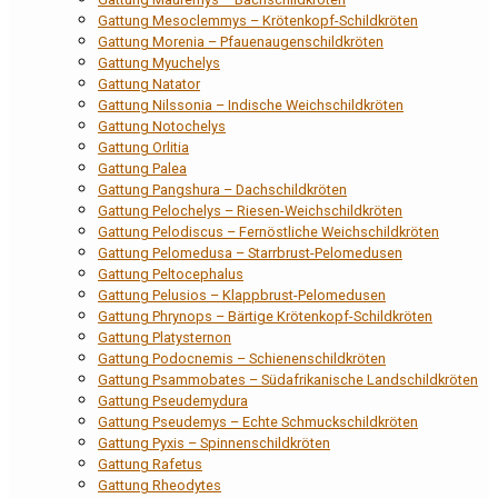
Gattung Mesoclemmys – Krötenkopf-Schildkröten
Gattung Morenia – Pfauenaugenschildkröten
Gattung Myuchelys
Gattung Natator
Gattung Nilssonia – Indische Weichschildkröten
Gattung Notochelys
Gattung Orlitia
Gattung Palea
Gattung Pangshura – Dachschildkröten
Gattung Pelochelys – Riesen-Weichschildkröten
Gattung Pelodiscus – Fernöstliche Weichschildkröten
Gattung Pelomedusa – Starrbrust-Pelomedusen
Gattung Peltocephalus
Gattung Pelusios – Klappbrust-Pelomedusen
Gattung Phrynops – Bärtige Krötenkopf-Schildkröten
Gattung Platysternon
Gattung Podocnemis – Schienenschildkröten
Gattung Psammobates – Südafrikanische Landschildkröten
Gattung Pseudemydura
Gattung Pseudemys – Echte Schmuckschildkröten
Gattung Pyxis – Spinnenschildkröten
Gattung Rafetus
Gattung Rheodytes