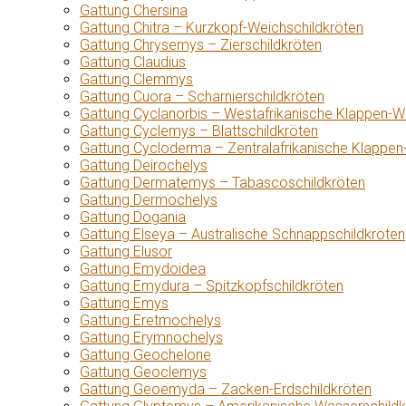
Gattung Chersina
Gattung Chitra – Kurzkopf-Weichschildkröten
Gattung Chrysemys – Zierschildkröten
Gattung Claudius
Gattung Clemmys
Gattung Cuora – Scharnierschildkröten
Gattung Cyclanorbis – Westafrikanische Klappen-W
Gattung Cyclemys – Blattschildkröten
Gattung Cycloderma – Zentralafrikanische Klappen
Gattung Deirochelys
Gattung Dermatemys – Tabascoschildkröten
Gattung Dermochelys
Gattung Dogania
Gattung Elseya – Australische Schnappschildkröten
Gattung Elusor
Gattung Emydoidea
Gattung Emydura – Spitzkopfschildkröten
Gattung Emys
Gattung Eretmochelys
Gattung Erymnochelys
Gattung Geochelone
Gattung Geoclemys
Gattung Geoemyda – Zacken-Erdschildkröten