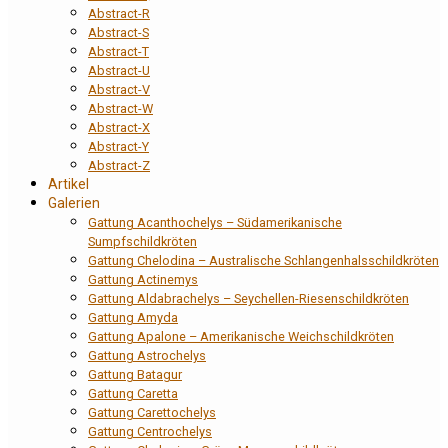
Abstract-R
Abstract-S
Abstract-T
Abstract-U
Abstract-V
Abstract-W
Abstract-X
Abstract-Y
Abstract-Z
Artikel
Galerien
Gattung Acanthochelys – Südamerikanische
Sumpfschildkröten
Gattung Chelodina – Australische Schlangenhalsschildkröten
Gattung Actinemys
Gattung Aldabrachelys – Seychellen-Riesenschildkröten
Gattung Amyda
Gattung Apalone – Amerikanische Weichschildkröten
Gattung Astrochelys
Gattung Batagur
Gattung Caretta
Gattung Carettochelys
Gattung Centrochelys