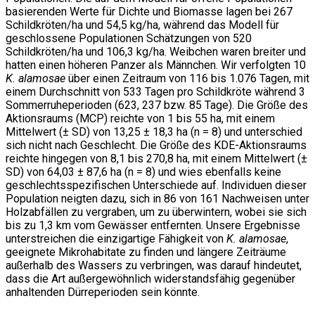
basierenden Werte für Dichte und Biomasse lagen bei 267
Schildkröten/ha und 54,5 kg/ha, während das Modell für
geschlossene Populationen Schätzungen von 520
Schildkröten/ha und 106,3 kg/ha. Weibchen waren breiter und
hatten einen höheren Panzer als Männchen. Wir verfolgten 10
K. alamosae
über einen Zeitraum von 116 bis 1.076 Tagen, mit
einem Durchschnitt von 533 Tagen pro Schildkröte während 3
Sommerruheperioden (623, 237 bzw. 85 Tage). Die Größe des
Aktionsraums (MCP) reichte von 1 bis 55 ha, mit einem
Mittelwert (± SD) von 13,25 ± 18,3 ha (n = 8) und unterschied
sich nicht nach Geschlecht. Die Größe des KDE-Aktionsraums
reichte hingegen von 8,1 bis 270,8 ha, mit einem Mittelwert (±
SD) von 64,03 ± 87,6 ha (n = 8) und wies ebenfalls keine
geschlechtsspezifischen Unterschiede auf. Individuen dieser
Population neigten dazu, sich in 86 von 161 Nachweisen unter
Holzabfällen zu vergraben, um zu überwintern, wobei sie sich
bis zu 1,3 km vom Gewässer entfernten. Unsere Ergebnisse
unterstreichen die einzigartige Fähigkeit von
K. alamosae
,
geeignete Mikrohabitate zu finden und längere Zeiträume
außerhalb des Wassers zu verbringen, was darauf hindeutet,
dass die Art außergewöhnlich widerstandsfähig gegenüber
anhaltenden Dürreperioden sein könnte.