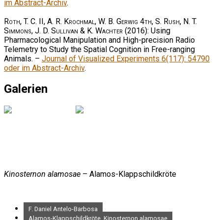
im Abstract-Archiv
.
Roth, T. C. II, A. R. Krochmal, W. B. Gerwig 4th, S. Rush, N. T.
Simmons, J. D. Sullivan & K. Wachter
(2016): Using
Pharmacological Manipulation and High-precision Radio
Telemetry to Study the Spatial Cognition in Free-ranging
Animals. –
Journal of Visualized Experiments 6(117): 54790
oder im Abstract-Archiv
.
Galerien
Kinosternon alamosae
– Alamos-Klappschildkröte
F. Daniel Antelo-Barbosa
Alamos-Klappschildkröte, Kinosternon alamosae