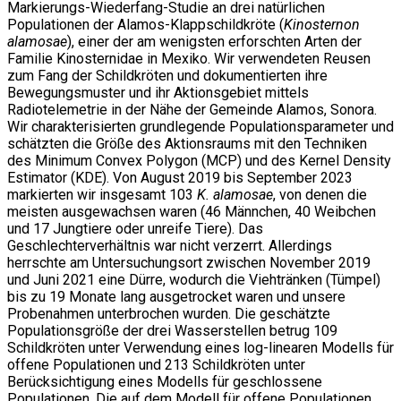
Markierungs-Wiederfang-Studie an drei natürlichen
Populationen der Alamos-Klappschildkröte (
Kinosternon
alamosae
), einer der am wenigsten erforschten Arten der
Familie Kinosternidae in Mexiko. Wir verwendeten Reusen
zum Fang der Schildkröten und dokumentierten ihre
Bewegungsmuster und ihr Aktionsgebiet mittels
Radiotelemetrie in der Nähe der Gemeinde Alamos, Sonora.
Wir charakterisierten grundlegende Populationsparameter und
schätzten die Größe des Aktionsraums mit den Techniken
des Minimum Convex Polygon (MCP) und des Kernel Density
Estimator (KDE). Von August 2019 bis September 2023
markierten wir insgesamt 103
K. alamosae
, von denen die
meisten ausgewachsen waren (46 Männchen, 40 Weibchen
und 17 Jungtiere oder unreife Tiere). Das
Geschlechterverhältnis war nicht verzerrt. Allerdings
herrschte am Untersuchungsort zwischen November 2019
und Juni 2021 eine Dürre, wodurch die Viehtränken (Tümpel)
bis zu 19 Monate lang ausgetrocket waren und unsere
Probenahmen unterbrochen wurden. Die geschätzte
Populationsgröße der drei Wasserstellen betrug 109
Schildkröten unter Verwendung eines log-linearen Modells für
offene Populationen und 213 Schildkröten unter
Berücksichtigung eines Modells für geschlossene
Populationen. Die auf dem Modell für offene Populationen