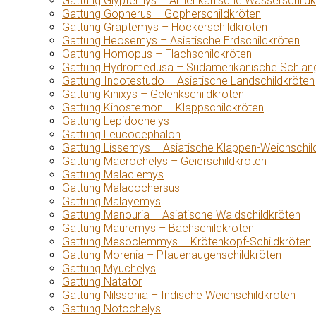
Gattung Glyptemys – Amerikanische Wasserschildk
Gattung Gopherus – Gopherschildkröten
Gattung Graptemys – Höckerschildkröten
Gattung Heosemys – Asiatische Erdschildkröten
Gattung Homopus – Flachschildkröten
Gattung Hydromedusa – Südamerikanische Schlang
Gattung Indotestudo – Asiatische Landschildkröten
Gattung Kinixys – Gelenkschildkröten
Gattung Kinosternon – Klappschildkröten
Gattung Lepidochelys
Gattung Leucocephalon
Gattung Lissemys – Asiatische Klappen-Weichschil
Gattung Macrochelys – Geierschildkröten
Gattung Malaclemys
Gattung Malacochersus
Gattung Malayemys
Gattung Manouria – Asiatische Waldschildkröten
Gattung Mauremys – Bachschildkröten
Gattung Mesoclemmys – Krötenkopf-Schildkröten
Gattung Morenia – Pfauenaugenschildkröten
Gattung Myuchelys
Gattung Natator
Gattung Nilssonia – Indische Weichschildkröten
Gattung Notochelys