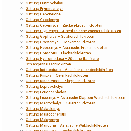
Gattung Eretmochelys
Gattung Erymnochelys
Gattung Geochelone
Gattung Geoclemys
Gattung Geoemyda – Zacken-Erdschildkröten
Gattung Glyptemys – Amerikanische Wasserschildkröten
Gattung Gopherus – Gopherschildkröten
Gattung Graptemys – Höckerschildkröten
Gattung Heosemys – Asiatische Erdschildkröten
Gattung Homopus – Flachschildkröten
Gattung Hydromedusa – Südamerikanische
Schlangenhalsschildkröten
Gattung Indotestudo – Asiatische Landschildkröten
Gattung Kinixys – Gelenkschildkröten
Gattung Kinosternon – Klappschildkröten
Gattung Lepidochelys
Gattung Leucocephalon
Gattung Lissemys – Asiatische Klappen-Weichschildkröten
Gattung Macrochelys – Geierschildkröten
Gattung Malaclemys
Gattung Malacochersus
Gattung Malayemys
Gattung Manouria – Asiatische Waldschildkröten
Gattung Mauremys – Bachschildkröten