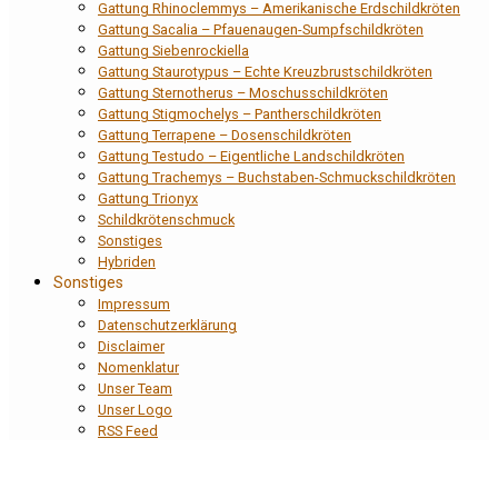
Gattung Rhinoclemmys – Amerikanische Erdschildkröten
Gattung Sacalia – Pfauenaugen-Sumpfschildkröten
Gattung Siebenrockiella
Gattung Staurotypus – Echte Kreuzbrustschildkröten
Gattung Sternotherus – Moschusschildkröten
Gattung Stigmochelys – Pantherschildkröten
Gattung Terrapene – Dosenschildkröten
Gattung Testudo – Eigentliche Landschildkröten
Gattung Trachemys – Buchstaben-Schmuckschildkröten
Gattung Trionyx
Schildkrötenschmuck
Sonstiges
Hybriden
Sonstiges
Impressum
Datenschutzerklärung
Disclaimer
Nomenklatur
Unser Team
Unser Logo
RSS Feed