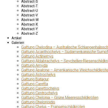
Abstract-S
Abstract-T
Abstract-U
Abstract-V
Abstract-W
Abstract-X
Abstract-Y
Abstract-Z
Artikel
Galerien
Gattung Chelodina – Australische Schlangenhalssch
Gattung Acanthochelys – Südamerikanische Sumpf
Gattung Actinemys
Gattung Aldabrachelys – Seychellen-Riesenschildkr
Gattung Amyda
Gattung Apalone – Amerikanische Weichschildkröt
Gattung Astrochelys
Gattung Batagur
Gattung Caretta
Gattung Carettochelys
Gattung Centrochelys
Gattung Chelonia – Grüne Meeresschildkröten
Gattung Chelonoidis
Gattung Chelus – Fransenschildkröten