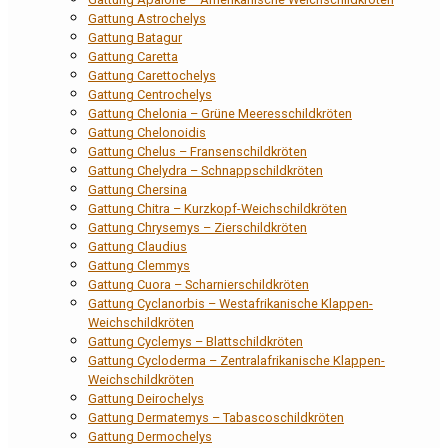
Gattung Astrochelys
Gattung Batagur
Gattung Caretta
Gattung Carettochelys
Gattung Centrochelys
Gattung Chelonia – Grüne Meeresschildkröten
Gattung Chelonoidis
Gattung Chelus – Fransenschildkröten
Gattung Chelydra – Schnappschildkröten
Gattung Chersina
Gattung Chitra – Kurzkopf-Weichschildkröten
Gattung Chrysemys – Zierschildkröten
Gattung Claudius
Gattung Clemmys
Gattung Cuora – Scharnierschildkröten
Gattung Cyclanorbis – Westafrikanische Klappen-
Weichschildkröten
Gattung Cyclemys – Blattschildkröten
Gattung Cycloderma – Zentralafrikanische Klappen-
Weichschildkröten
Gattung Deirochelys
Gattung Dermatemys – Tabascoschildkröten
Gattung Dermochelys