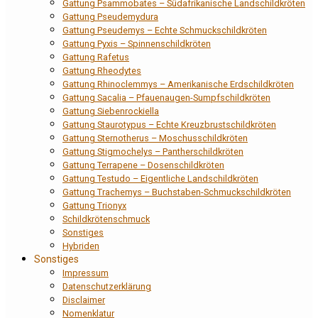
Gattung Psammobates – Südafrikanische Landschildkröten
Gattung Pseudemydura
Gattung Pseudemys – Echte Schmuckschildkröten
Gattung Pyxis – Spinnenschildkröten
Gattung Rafetus
Gattung Rheodytes
Gattung Rhinoclemmys – Amerikanische Erdschildkröten
Gattung Sacalia – Pfauenaugen-Sumpfschildkröten
Gattung Siebenrockiella
Gattung Staurotypus – Echte Kreuzbrustschildkröten
Gattung Sternotherus – Moschusschildkröten
Gattung Stigmochelys – Pantherschildkröten
Gattung Terrapene – Dosenschildkröten
Gattung Testudo – Eigentliche Landschildkröten
Gattung Trachemys – Buchstaben-Schmuckschildkröten
Gattung Trionyx
Schildkrötenschmuck
Sonstiges
Hybriden
Sonstiges
Impressum
Datenschutzerklärung
Disclaimer
Nomenklatur