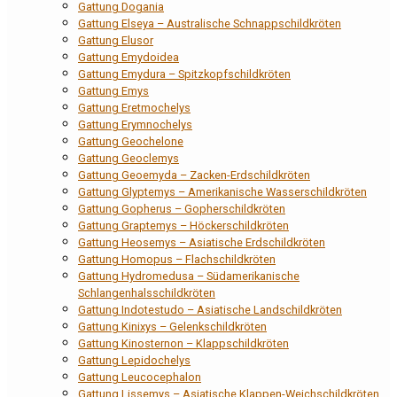
Gattung Dogania
Gattung Elseya – Australische Schnappschildkröten
Gattung Elusor
Gattung Emydoidea
Gattung Emydura – Spitzkopfschildkröten
Gattung Emys
Gattung Eretmochelys
Gattung Erymnochelys
Gattung Geochelone
Gattung Geoclemys
Gattung Geoemyda – Zacken-Erdschildkröten
Gattung Glyptemys – Amerikanische Wasserschildkröten
Gattung Gopherus – Gopherschildkröten
Gattung Graptemys – Höckerschildkröten
Gattung Heosemys – Asiatische Erdschildkröten
Gattung Homopus – Flachschildkröten
Gattung Hydromedusa – Südamerikanische
Schlangenhalsschildkröten
Gattung Indotestudo – Asiatische Landschildkröten
Gattung Kinixys – Gelenkschildkröten
Gattung Kinosternon – Klappschildkröten
Gattung Lepidochelys
Gattung Leucocephalon
Gattung Lissemys – Asiatische Klappen-Weichschildkröten