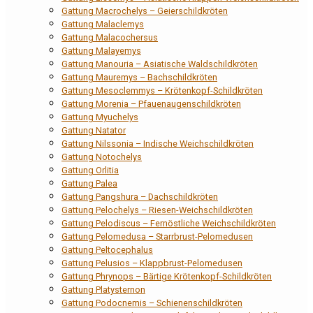
Gattung Macrochelys – Geierschildkröten
Gattung Malaclemys
Gattung Malacochersus
Gattung Malayemys
Gattung Manouria – Asiatische Waldschildkröten
Gattung Mauremys – Bachschildkröten
Gattung Mesoclemmys – Krötenkopf-Schildkröten
Gattung Morenia – Pfauenaugenschildkröten
Gattung Myuchelys
Gattung Natator
Gattung Nilssonia – Indische Weichschildkröten
Gattung Notochelys
Gattung Orlitia
Gattung Palea
Gattung Pangshura – Dachschildkröten
Gattung Pelochelys – Riesen-Weichschildkröten
Gattung Pelodiscus – Fernöstliche Weichschildkröten
Gattung Pelomedusa – Starrbrust-Pelomedusen
Gattung Peltocephalus
Gattung Pelusios – Klappbrust-Pelomedusen
Gattung Phrynops – Bärtige Krötenkopf-Schildkröten
Gattung Platysternon
Gattung Podocnemis – Schienenschildkröten