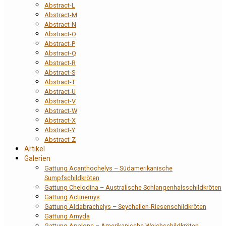
Abstract-L
Abstract-M
Abstract-N
Abstract-O
Abstract-P
Abstract-Q
Abstract-R
Abstract-S
Abstract-T
Abstract-U
Abstract-V
Abstract-W
Abstract-X
Abstract-Y
Abstract-Z
Artikel
Galerien
Gattung Acanthochelys – Südamerikanische
Sumpfschildkröten
Gattung Chelodina – Australische Schlangenhalsschildkröten
Gattung Actinemys
Gattung Aldabrachelys – Seychellen-Riesenschildkröten
Gattung Amyda
Gattung Apalone – Amerikanische Weichschildkröten