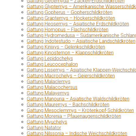
Gattung Geoemyda – Zacken-Erdschildkröten
Gattung Glyptemys – Amerikanische Wasserschildk
Gattung Gopherus – Gopherschildkröten
Gattung Graptemys – Höckerschildkröten
Gattung Heosemys – Asiatische Erdschildkröten
Gattung Homopus – Flachschildkröten
Gattung Hydromedusa – Südamerikanische Schlang
Gattung Indotestudo – Asiatische Landschildkröten
Gattung Kinixys – Gelenkschildkröten
Gattung Kinosternon – Klappschildkröten
Gattung Lepidochelys
Gattung Leucocephalon
Gattung Lissemys – Asiatische Klappen-Weichschil
Gattung Macrochelys – Geierschildkröten
Gattung Malaclemys
Gattung Malacochersus
Gattung Malayemys
Gattung Manouria – Asiatische Waldschildkröten
Gattung Mauremys – Bachschildkröten
Gattung Mesoclemmys – Krötenkopf-Schildkröten
Gattung Morenia – Pfauenaugenschildkröten
Gattung Myuchelys
Gattung Natator
Gattung Nilssonia – Indische Weichschildkröten