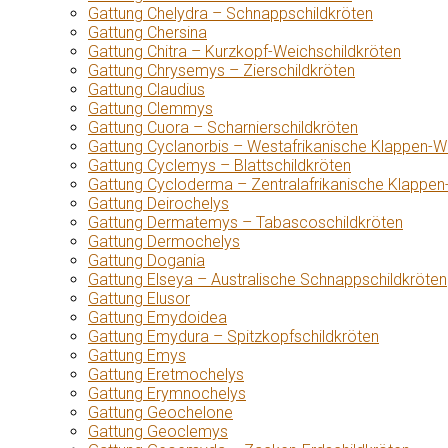
Gattung Chelydra – Schnappschildkröten
Gattung Chersina
Gattung Chitra – Kurzkopf-Weichschildkröten
Gattung Chrysemys – Zierschildkröten
Gattung Claudius
Gattung Clemmys
Gattung Cuora – Scharnierschildkröten
Gattung Cyclanorbis – Westafrikanische Klappen-W
Gattung Cyclemys – Blattschildkröten
Gattung Cycloderma – Zentralafrikanische Klappen
Gattung Deirochelys
Gattung Dermatemys – Tabascoschildkröten
Gattung Dermochelys
Gattung Dogania
Gattung Elseya – Australische Schnappschildkröten
Gattung Elusor
Gattung Emydoidea
Gattung Emydura – Spitzkopfschildkröten
Gattung Emys
Gattung Eretmochelys
Gattung Erymnochelys
Gattung Geochelone
Gattung Geoclemys