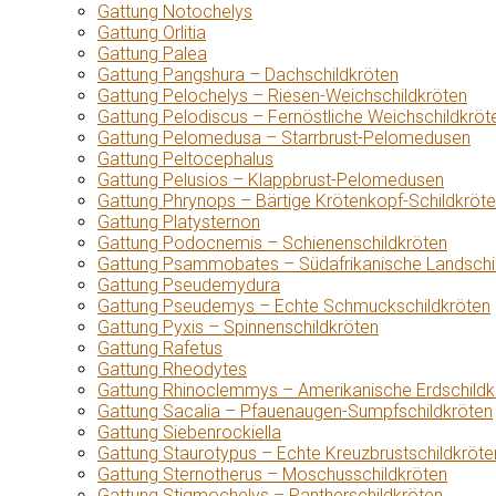
Gattung Notochelys
Gattung Orlitia
Gattung Palea
Gattung Pangshura – Dachschildkröten
Gattung Pelochelys – Riesen-Weichschildkröten
Gattung Pelodiscus – Fernöstliche Weichschildkröt
Gattung Pelomedusa – Starrbrust-Pelomedusen
Gattung Peltocephalus
Gattung Pelusios – Klappbrust-Pelomedusen
Gattung Phrynops – Bärtige Krötenkopf-Schildkröt
Gattung Platysternon
Gattung Podocnemis – Schienenschildkröten
Gattung Psammobates – Südafrikanische Landschi
Gattung Pseudemydura
Gattung Pseudemys – Echte Schmuckschildkröten
Gattung Pyxis – Spinnenschildkröten
Gattung Rafetus
Gattung Rheodytes
Gattung Rhinoclemmys – Amerikanische Erdschildk
Gattung Sacalia – Pfauenaugen-Sumpfschildkröten
Gattung Siebenrockiella
Gattung Staurotypus – Echte Kreuzbrustschildkröte
Gattung Sternotherus – Moschusschildkröten
Gattung Stigmochelys – Pantherschildkröten