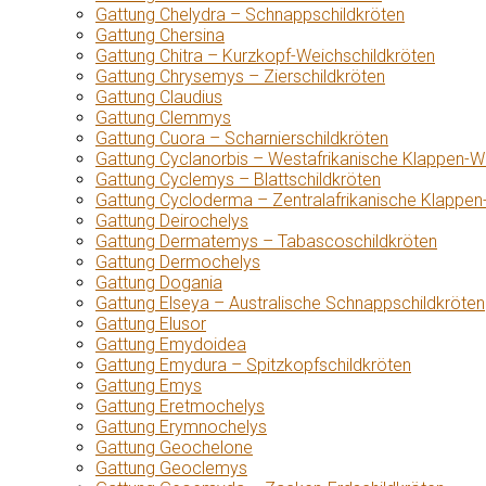
Gattung Chelydra – Schnappschildkröten
Gattung Chersina
Gattung Chitra – Kurzkopf-Weichschildkröten
Gattung Chrysemys – Zierschildkröten
Gattung Claudius
Gattung Clemmys
Gattung Cuora – Scharnierschildkröten
Gattung Cyclanorbis – Westafrikanische Klappen-W
Gattung Cyclemys – Blattschildkröten
Gattung Cycloderma – Zentralafrikanische Klappen
Gattung Deirochelys
Gattung Dermatemys – Tabascoschildkröten
Gattung Dermochelys
Gattung Dogania
Gattung Elseya – Australische Schnappschildkröten
Gattung Elusor
Gattung Emydoidea
Gattung Emydura – Spitzkopfschildkröten
Gattung Emys
Gattung Eretmochelys
Gattung Erymnochelys
Gattung Geochelone
Gattung Geoclemys