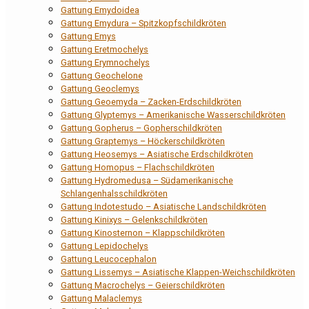
Gattung Emydoidea
Gattung Emydura – Spitzkopfschildkröten
Gattung Emys
Gattung Eretmochelys
Gattung Erymnochelys
Gattung Geochelone
Gattung Geoclemys
Gattung Geoemyda – Zacken-Erdschildkröten
Gattung Glyptemys – Amerikanische Wasserschildkröten
Gattung Gopherus – Gopherschildkröten
Gattung Graptemys – Höckerschildkröten
Gattung Heosemys – Asiatische Erdschildkröten
Gattung Homopus – Flachschildkröten
Gattung Hydromedusa – Südamerikanische
Schlangenhalsschildkröten
Gattung Indotestudo – Asiatische Landschildkröten
Gattung Kinixys – Gelenkschildkröten
Gattung Kinosternon – Klappschildkröten
Gattung Lepidochelys
Gattung Leucocephalon
Gattung Lissemys – Asiatische Klappen-Weichschildkröten
Gattung Macrochelys – Geierschildkröten
Gattung Malaclemys