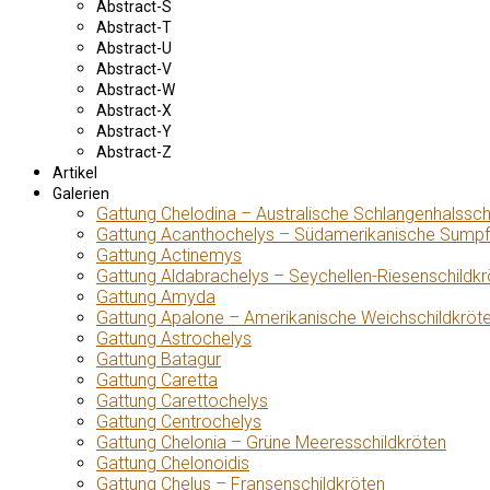
Abstract-S
Abstract-T
Abstract-U
Abstract-V
Abstract-W
Abstract-X
Abstract-Y
Abstract-Z
Artikel
Galerien
Gattung Chelodina – Australische Schlangenhalssch
Gattung Acanthochelys – Südamerikanische Sumpf
Gattung Actinemys
Gattung Aldabrachelys – Seychellen-Riesenschildkr
Gattung Amyda
Gattung Apalone – Amerikanische Weichschildkröt
Gattung Astrochelys
Gattung Batagur
Gattung Caretta
Gattung Carettochelys
Gattung Centrochelys
Gattung Chelonia – Grüne Meeresschildkröten
Gattung Chelonoidis
Gattung Chelus – Fransenschildkröten