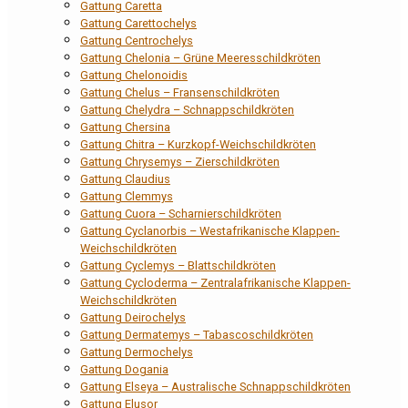
Gattung Caretta
Gattung Carettochelys
Gattung Centrochelys
Gattung Chelonia – Grüne Meeresschildkröten
Gattung Chelonoidis
Gattung Chelus – Fransenschildkröten
Gattung Chelydra – Schnappschildkröten
Gattung Chersina
Gattung Chitra – Kurzkopf-Weichschildkröten
Gattung Chrysemys – Zierschildkröten
Gattung Claudius
Gattung Clemmys
Gattung Cuora – Scharnierschildkröten
Gattung Cyclanorbis – Westafrikanische Klappen-
Weichschildkröten
Gattung Cyclemys – Blattschildkröten
Gattung Cycloderma – Zentralafrikanische Klappen-
Weichschildkröten
Gattung Deirochelys
Gattung Dermatemys – Tabascoschildkröten
Gattung Dermochelys
Gattung Dogania
Gattung Elseya – Australische Schnappschildkröten
Gattung Elusor