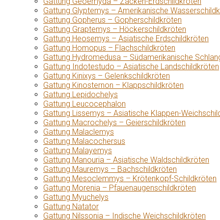
Gattung Geoemyda – Zacken-Erdschildkröten
Gattung Glyptemys – Amerikanische Wasserschildk
Gattung Gopherus – Gopherschildkröten
Gattung Graptemys – Höckerschildkröten
Gattung Heosemys – Asiatische Erdschildkröten
Gattung Homopus – Flachschildkröten
Gattung Hydromedusa – Südamerikanische Schlang
Gattung Indotestudo – Asiatische Landschildkröten
Gattung Kinixys – Gelenkschildkröten
Gattung Kinosternon – Klappschildkröten
Gattung Lepidochelys
Gattung Leucocephalon
Gattung Lissemys – Asiatische Klappen-Weichschil
Gattung Macrochelys – Geierschildkröten
Gattung Malaclemys
Gattung Malacochersus
Gattung Malayemys
Gattung Manouria – Asiatische Waldschildkröten
Gattung Mauremys – Bachschildkröten
Gattung Mesoclemmys – Krötenkopf-Schildkröten
Gattung Morenia – Pfauenaugenschildkröten
Gattung Myuchelys
Gattung Natator
Gattung Nilssonia – Indische Weichschildkröten