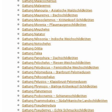
Gattung Malacochersus
Gattung Malayemys
Gattung Manouria – Asiatische Waldschildkröten
Gattung Mauremys – Bachschildkröten
Gattung Mesoclemmys – Krötenkopf-Schildkröten
Gattung Morenia – Pfauenaugenschildkröten
Gattung Myuchelys
Gattung Natator
Gattung Nilssonia – Indische Weichschildkröten
Gattung Notochelys
Gattung Orlitia
Gattung Palea
Gattung Pangshura – Dachschildkröten
Gattung Pelochelys – Riesen-Weichschildkröten
Gattung Pelodiscus – Fernöstliche Weichschildkröten
Gattung Pelomedusa – Starrbrust-Pelomedusen
Gattung Peltocephalus
Gattung Pelusios – Klappbrust-Pelomedusen
Gattung Phrynops – Bärtige Krötenkopf-Schildkröten
Gattung Platysternon
Gattung Podocnemis – Schienenschildkröten
Gattung Psammobates – Südafrikanische Landschildkröten
Gattung Pseudemydura
Gattung Pseudemys – Echte Schmuckschildkröten