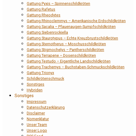
Gattung Pyxis – Spinnenschildkröten
Gattung Rafetus
Gattung Rheodytes
Gattung Rhinoclemmys – Amerikanische Erdschildkröten
Gattung Sacalia – Pfauenaugen-Sumpfschildkröten
Gattung Siebenrockiella
Gattung Staurotypus – Echte Kreuzbrustschildkröten
Gattung Sternotherus – Moschusschildkröten
Gattung Stigmochelys – Pantherschildkröten
Gattung Terrapene – Dosenschildkröten
Gattung Testudo – Eigentliche Landschildkröten
Gattung Trachemys – Buchstaben-Schmuckschildkröten
Gattung Trionyx
Schildkrötenschmuck
Sonstiges
Hybriden
Sonstiges
Impressum
Datenschutzerklärung
Disclaimer
Nomenklatur
Unser Team
Unser Logo