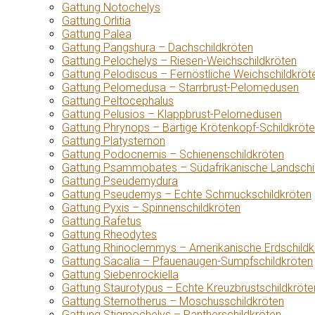
Gattung Notochelys
Gattung Orlitia
Gattung Palea
Gattung Pangshura – Dachschildkröten
Gattung Pelochelys – Riesen-Weichschildkröten
Gattung Pelodiscus – Fernöstliche Weichschildkröt
Gattung Pelomedusa – Starrbrust-Pelomedusen
Gattung Peltocephalus
Gattung Pelusios – Klappbrust-Pelomedusen
Gattung Phrynops – Bärtige Krötenkopf-Schildkröt
Gattung Platysternon
Gattung Podocnemis – Schienenschildkröten
Gattung Psammobates – Südafrikanische Landschi
Gattung Pseudemydura
Gattung Pseudemys – Echte Schmuckschildkröten
Gattung Pyxis – Spinnenschildkröten
Gattung Rafetus
Gattung Rheodytes
Gattung Rhinoclemmys – Amerikanische Erdschildk
Gattung Sacalia – Pfauenaugen-Sumpfschildkröten
Gattung Siebenrockiella
Gattung Staurotypus – Echte Kreuzbrustschildkröte
Gattung Sternotherus – Moschusschildkröten
Gattung Stigmochelys – Pantherschildkröten