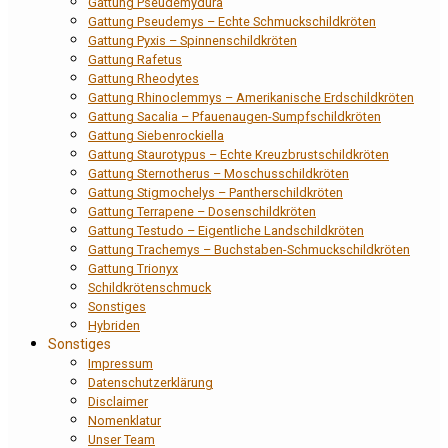
Gattung Pseudemydura
Gattung Pseudemys – Echte Schmuckschildkröten
Gattung Pyxis – Spinnenschildkröten
Gattung Rafetus
Gattung Rheodytes
Gattung Rhinoclemmys – Amerikanische Erdschildkröten
Gattung Sacalia – Pfauenaugen-Sumpfschildkröten
Gattung Siebenrockiella
Gattung Staurotypus – Echte Kreuzbrustschildkröten
Gattung Sternotherus – Moschusschildkröten
Gattung Stigmochelys – Pantherschildkröten
Gattung Terrapene – Dosenschildkröten
Gattung Testudo – Eigentliche Landschildkröten
Gattung Trachemys – Buchstaben-Schmuckschildkröten
Gattung Trionyx
Schildkrötenschmuck
Sonstiges
Hybriden
Sonstiges
Impressum
Datenschutzerklärung
Disclaimer
Nomenklatur
Unser Team