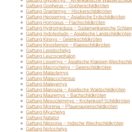
Gattung Glyptemys – Amerikanische Wasserschildk
Gattung Gopherus – Gopherschildkröten
Gattung Graptemys – Höckerschildkröten
Gattung Heosemys – Asiatische Erdschildkröten
Gattung Homopus – Flachschildkröten
Gattung Hydromedusa – Südamerikanische Schlang
Gattung Indotestudo – Asiatische Landschildkröten
Gattung Kinixys – Gelenkschildkröten
Gattung Kinosternon – Klappschildkröten
Gattung Lepidochelys
Gattung Leucocephalon
Gattung Lissemys – Asiatische Klappen-Weichschil
Gattung Macrochelys – Geierschildkröten
Gattung Malaclemys
Gattung Malacochersus
Gattung Malayemys
Gattung Manouria – Asiatische Waldschildkröten
Gattung Mauremys – Bachschildkröten
Gattung Mesoclemmys – Krötenkopf-Schildkröten
Gattung Morenia – Pfauenaugenschildkröten
Gattung Myuchelys
Gattung Natator
Gattung Nilssonia – Indische Weichschildkröten
Gattung Notochelys