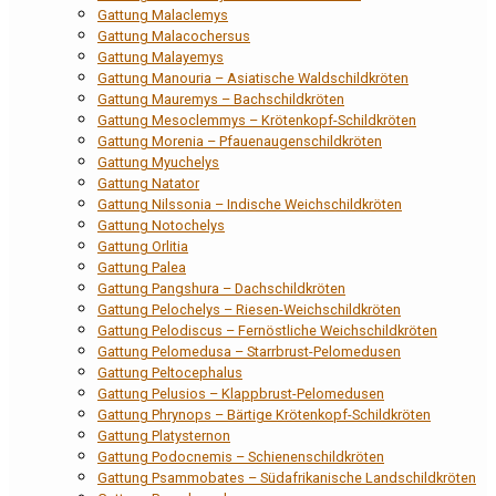
Gattung Malaclemys
Gattung Malacochersus
Gattung Malayemys
Gattung Manouria – Asiatische Waldschildkröten
Gattung Mauremys – Bachschildkröten
Gattung Mesoclemmys – Krötenkopf-Schildkröten
Gattung Morenia – Pfauenaugenschildkröten
Gattung Myuchelys
Gattung Natator
Gattung Nilssonia – Indische Weichschildkröten
Gattung Notochelys
Gattung Orlitia
Gattung Palea
Gattung Pangshura – Dachschildkröten
Gattung Pelochelys – Riesen-Weichschildkröten
Gattung Pelodiscus – Fernöstliche Weichschildkröten
Gattung Pelomedusa – Starrbrust-Pelomedusen
Gattung Peltocephalus
Gattung Pelusios – Klappbrust-Pelomedusen
Gattung Phrynops – Bärtige Krötenkopf-Schildkröten
Gattung Platysternon
Gattung Podocnemis – Schienenschildkröten
Gattung Psammobates – Südafrikanische Landschildkröten