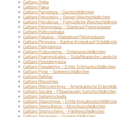
Gattung Orlitia
Gattung Palea
Gattung Pangshura – Dachschildkröten
Gattung Pelochelys – Riesen-Weichschildkröten
Gattung Pelodiscus – Fernöstliche Weichschildkröt
Gattung Pelomedusa – Starrbrust-Pelomedusen
Gattung Peltocephalus
Gattung Pelusios – Klappbrust-Pelomedusen
Gattung Phrynops – Bärtige Krötenkopf-Schildkröt
Gattung Platysternon
Gattung Podocnemis – Schienenschildkröten
Gattung Psammobates – Südafrikanische Landschi
Gattung Pseudemydura
Gattung Pseudemys – Echte Schmuckschildkröten
Gattung Pyxis – Spinnenschildkröten
Gattung Rafetus
Gattung Rheodytes
Gattung Rhinoclemmys – Amerikanische Erdschildk
Gattung Sacalia – Pfauenaugen-Sumpfschildkröten
Gattung Siebenrockiella
Gattung Staurotypus – Echte Kreuzbrustschildkröte
Gattung Sternotherus – Moschusschildkröten
Gattung Stigmochelys – Pantherschildkröten
Gattung Terrapene – Dosenschildkröten