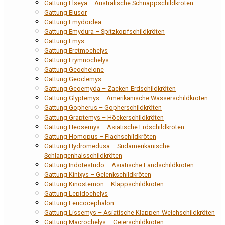
Gattung Elseya – Australische Schnappschildkröten
Gattung Elusor
Gattung Emydoidea
Gattung Emydura – Spitzkopfschildkröten
Gattung Emys
Gattung Eretmochelys
Gattung Erymnochelys
Gattung Geochelone
Gattung Geoclemys
Gattung Geoemyda – Zacken-Erdschildkröten
Gattung Glyptemys – Amerikanische Wasserschildkröten
Gattung Gopherus – Gopherschildkröten
Gattung Graptemys – Höckerschildkröten
Gattung Heosemys – Asiatische Erdschildkröten
Gattung Homopus – Flachschildkröten
Gattung Hydromedusa – Südamerikanische
Schlangenhalsschildkröten
Gattung Indotestudo – Asiatische Landschildkröten
Gattung Kinixys – Gelenkschildkröten
Gattung Kinosternon – Klappschildkröten
Gattung Lepidochelys
Gattung Leucocephalon
Gattung Lissemys – Asiatische Klappen-Weichschildkröten
Gattung Macrochelys – Geierschildkröten