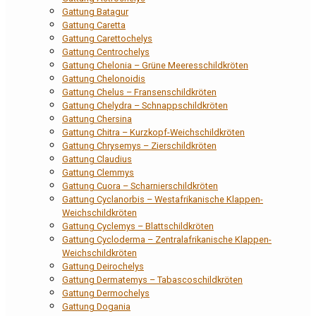
Gattung Batagur
Gattung Caretta
Gattung Carettochelys
Gattung Centrochelys
Gattung Chelonia – Grüne Meeresschildkröten
Gattung Chelonoidis
Gattung Chelus – Fransenschildkröten
Gattung Chelydra – Schnappschildkröten
Gattung Chersina
Gattung Chitra – Kurzkopf-Weichschildkröten
Gattung Chrysemys – Zierschildkröten
Gattung Claudius
Gattung Clemmys
Gattung Cuora – Scharnierschildkröten
Gattung Cyclanorbis – Westafrikanische Klappen-
Weichschildkröten
Gattung Cyclemys – Blattschildkröten
Gattung Cycloderma – Zentralafrikanische Klappen-
Weichschildkröten
Gattung Deirochelys
Gattung Dermatemys – Tabascoschildkröten
Gattung Dermochelys
Gattung Dogania