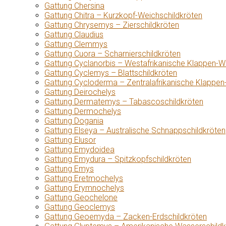
Gattung Chersina
Gattung Chitra – Kurzkopf-Weichschildkröten
Gattung Chrysemys – Zierschildkröten
Gattung Claudius
Gattung Clemmys
Gattung Cuora – Scharnierschildkröten
Gattung Cyclanorbis – Westafrikanische Klappen-W
Gattung Cyclemys – Blattschildkröten
Gattung Cycloderma – Zentralafrikanische Klappen
Gattung Deirochelys
Gattung Dermatemys – Tabascoschildkröten
Gattung Dermochelys
Gattung Dogania
Gattung Elseya – Australische Schnappschildkröten
Gattung Elusor
Gattung Emydoidea
Gattung Emydura – Spitzkopfschildkröten
Gattung Emys
Gattung Eretmochelys
Gattung Erymnochelys
Gattung Geochelone
Gattung Geoclemys
Gattung Geoemyda – Zacken-Erdschildkröten