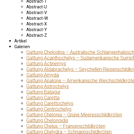
Abstract-T
Abstract-U
Abstract-V
Abstract-W
Abstract-X
Abstract-Y
Abstract-Z
Artikel
Galerien
Gattung Chelodina – Australische Schlangenhalssch
Gattung Acanthochelys – Südamerikanische Sumpf
Gattung Actinemys
Gattung Aldabrachelys – Seychellen-Riesenschildkr
Gattung Amyda
Gattung Apalone – Amerikanische Weichschildkröt
Gattung Astrochelys
Gattung Batagur
Gattung Caretta
Gattung Carettochelys
Gattung Centrochelys
Gattung Chelonia – Grüne Meeresschildkröten
Gattung Chelonoidis
Gattung Chelus – Fransenschildkröten
Gattung Chelydra – Schnappschildkröten