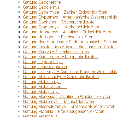
Gattung Geochelone
Gattung Geoclemys
Gattung Geoemyda – Zacken-Erdschildkröten
Gattung Glyptemys – Amerikanische Wasserschildk
Gattung Gopherus – Gopherschildkröten
Gattung Graptemys – Höckerschildkröten
Gattung Heosemys – Asiatische Erdschildkröten
Gattung Homopus – Flachschildkröten
Gattung Hydromedusa – Südamerikanische Schlang
Gattung Indotestudo – Asiatische Landschildkröten
Gattung Kinixys – Gelenkschildkröten
Gattung Kinosternon – Klappschildkröten
Gattung Lepidochelys
Gattung Leucocephalon
Gattung Lissemys – Asiatische Klappen-Weichschil
Gattung Macrochelys – Geierschildkröten
Gattung Malaclemys
Gattung Malacochersus
Gattung Malayemys
Gattung Manouria – Asiatische Waldschildkröten
Gattung Mauremys – Bachschildkröten
Gattung Mesoclemmys – Krötenkopf-Schildkröten
Gattung Morenia – Pfauenaugenschildkröten
Gattung Myuchelys