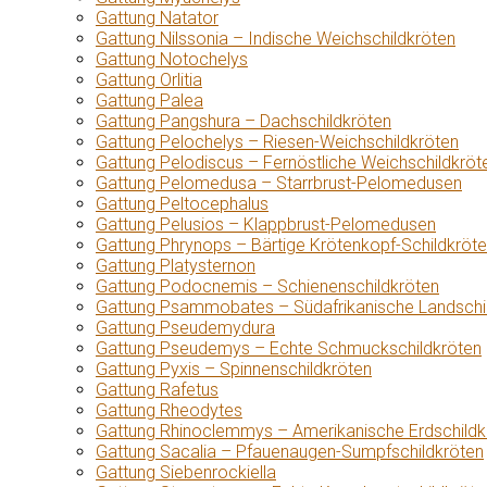
Gattung Natator
Gattung Nilssonia – Indische Weichschildkröten
Gattung Notochelys
Gattung Orlitia
Gattung Palea
Gattung Pangshura – Dachschildkröten
Gattung Pelochelys – Riesen-Weichschildkröten
Gattung Pelodiscus – Fernöstliche Weichschildkröt
Gattung Pelomedusa – Starrbrust-Pelomedusen
Gattung Peltocephalus
Gattung Pelusios – Klappbrust-Pelomedusen
Gattung Phrynops – Bärtige Krötenkopf-Schildkröt
Gattung Platysternon
Gattung Podocnemis – Schienenschildkröten
Gattung Psammobates – Südafrikanische Landschi
Gattung Pseudemydura
Gattung Pseudemys – Echte Schmuckschildkröten
Gattung Pyxis – Spinnenschildkröten
Gattung Rafetus
Gattung Rheodytes
Gattung Rhinoclemmys – Amerikanische Erdschildk
Gattung Sacalia – Pfauenaugen-Sumpfschildkröten
Gattung Siebenrockiella