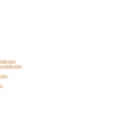
ildkröten
schildkröten
öten
en