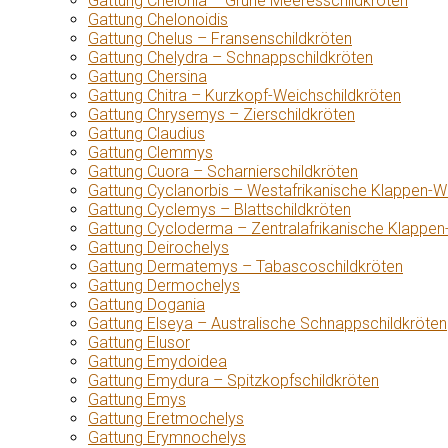
Gattung Chelonia – Grüne Meeresschildkröten
Gattung Chelonoidis
Gattung Chelus – Fransenschildkröten
Gattung Chelydra – Schnappschildkröten
Gattung Chersina
Gattung Chitra – Kurzkopf-Weichschildkröten
Gattung Chrysemys – Zierschildkröten
Gattung Claudius
Gattung Clemmys
Gattung Cuora – Scharnierschildkröten
Gattung Cyclanorbis – Westafrikanische Klappen-W
Gattung Cyclemys – Blattschildkröten
Gattung Cycloderma – Zentralafrikanische Klappen
Gattung Deirochelys
Gattung Dermatemys – Tabascoschildkröten
Gattung Dermochelys
Gattung Dogania
Gattung Elseya – Australische Schnappschildkröten
Gattung Elusor
Gattung Emydoidea
Gattung Emydura – Spitzkopfschildkröten
Gattung Emys
Gattung Eretmochelys
Gattung Erymnochelys