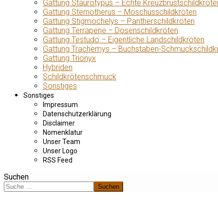
Gattung Staurotypus – Echte Kreuzbrustschildkröte
Gattung Sternotherus – Moschusschildkröten
Gattung Stigmochelys – Pantherschildkröten
Gattung Terrapene – Dosenschildkröten
Gattung Testudo – Eigentliche Landschildkröten
Gattung Trachemys – Buchstaben-Schmuckschildk
Gattung Trionyx
Hybriden
Schildkrötenschmuck
Sonstiges
Sonstiges
Impressum
Datenschutzerklärung
Disclaimer
Nomenklatur
Unser Team
Unser Logo
RSS Feed
Suchen
Suchen