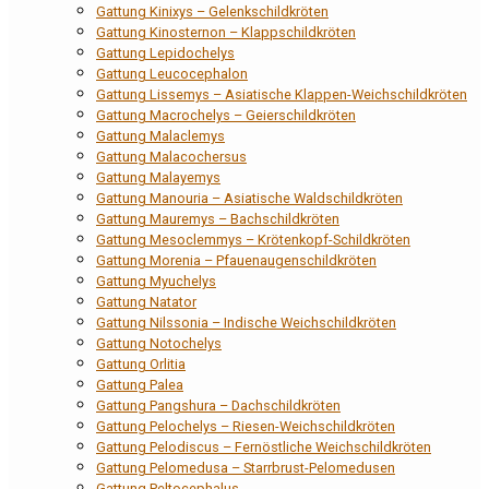
Gattung Kinixys – Gelenkschildkröten
Gattung Kinosternon – Klappschildkröten
Gattung Lepidochelys
Gattung Leucocephalon
Gattung Lissemys – Asiatische Klappen-Weichschildkröten
Gattung Macrochelys – Geierschildkröten
Gattung Malaclemys
Gattung Malacochersus
Gattung Malayemys
Gattung Manouria – Asiatische Waldschildkröten
Gattung Mauremys – Bachschildkröten
Gattung Mesoclemmys – Krötenkopf-Schildkröten
Gattung Morenia – Pfauenaugenschildkröten
Gattung Myuchelys
Gattung Natator
Gattung Nilssonia – Indische Weichschildkröten
Gattung Notochelys
Gattung Orlitia
Gattung Palea
Gattung Pangshura – Dachschildkröten
Gattung Pelochelys – Riesen-Weichschildkröten
Gattung Pelodiscus – Fernöstliche Weichschildkröten
Gattung Pelomedusa – Starrbrust-Pelomedusen
Gattung Peltocephalus