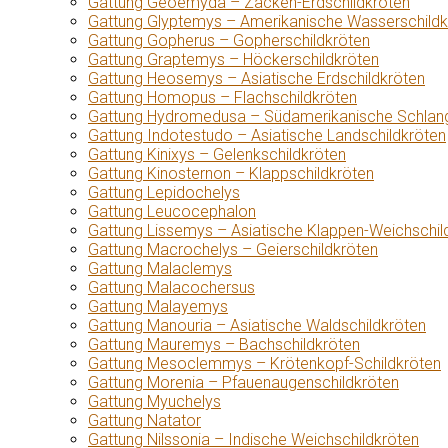
Gattung Geoemyda – Zacken-Erdschildkröten
Gattung Glyptemys – Amerikanische Wasserschildk
Gattung Gopherus – Gopherschildkröten
Gattung Graptemys – Höckerschildkröten
Gattung Heosemys – Asiatische Erdschildkröten
Gattung Homopus – Flachschildkröten
Gattung Hydromedusa – Südamerikanische Schlang
Gattung Indotestudo – Asiatische Landschildkröten
Gattung Kinixys – Gelenkschildkröten
Gattung Kinosternon – Klappschildkröten
Gattung Lepidochelys
Gattung Leucocephalon
Gattung Lissemys – Asiatische Klappen-Weichschil
Gattung Macrochelys – Geierschildkröten
Gattung Malaclemys
Gattung Malacochersus
Gattung Malayemys
Gattung Manouria – Asiatische Waldschildkröten
Gattung Mauremys – Bachschildkröten
Gattung Mesoclemmys – Krötenkopf-Schildkröten
Gattung Morenia – Pfauenaugenschildkröten
Gattung Myuchelys
Gattung Natator
Gattung Nilssonia – Indische Weichschildkröten