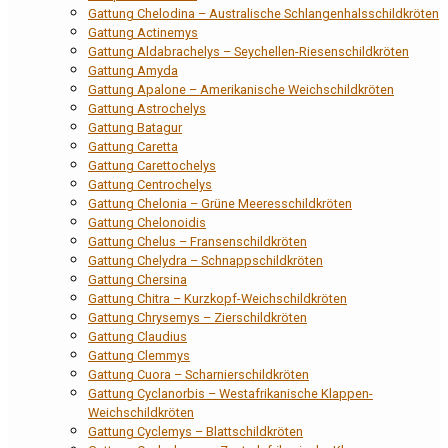
Gattung Chelodina – Australische Schlangenhalsschildkröten
Gattung Actinemys
Gattung Aldabrachelys – Seychellen-Riesenschildkröten
Gattung Amyda
Gattung Apalone – Amerikanische Weichschildkröten
Gattung Astrochelys
Gattung Batagur
Gattung Caretta
Gattung Carettochelys
Gattung Centrochelys
Gattung Chelonia – Grüne Meeresschildkröten
Gattung Chelonoidis
Gattung Chelus – Fransenschildkröten
Gattung Chelydra – Schnappschildkröten
Gattung Chersina
Gattung Chitra – Kurzkopf-Weichschildkröten
Gattung Chrysemys – Zierschildkröten
Gattung Claudius
Gattung Clemmys
Gattung Cuora – Scharnierschildkröten
Gattung Cyclanorbis – Westafrikanische Klappen-
Weichschildkröten
Gattung Cyclemys – Blattschildkröten