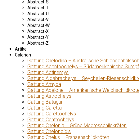
Abstract-S
Abstract-T
Abstract-U
Abstract-V
Abstract-W
Abstract-X
Abstract-Y
Abstract-Z
Artikel
Galerien
Gattung Chelodina – Australische Schlangenhalssch
Gattung Acanthochelys – Südamerikanische Sumpf
Gattung Actinemys
Gattung Aldabrachelys – Seychellen-Riesenschildkr
Gattung Amyda
Gattung Apalone – Amerikanische Weichschildkröt
Gattung Astrochelys
Gattung Batagur
Gattung Caretta
Gattung Carettochelys
Gattung Centrochelys
Gattung Chelonia – Grüne Meeresschildkröten
Gattung Chelonoidis
Gattung Chelus – Fransenschildkröten