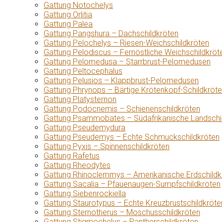
Gattung Notochelys
Gattung Orlitia
Gattung Palea
Gattung Pangshura – Dachschildkröten
Gattung Pelochelys – Riesen-Weichschildkröten
Gattung Pelodiscus – Fernöstliche Weichschildkröt
Gattung Pelomedusa – Starrbrust-Pelomedusen
Gattung Peltocephalus
Gattung Pelusios – Klappbrust-Pelomedusen
Gattung Phrynops – Bärtige Krötenkopf-Schildkröt
Gattung Platysternon
Gattung Podocnemis – Schienenschildkröten
Gattung Psammobates – Südafrikanische Landschi
Gattung Pseudemydura
Gattung Pseudemys – Echte Schmuckschildkröten
Gattung Pyxis – Spinnenschildkröten
Gattung Rafetus
Gattung Rheodytes
Gattung Rhinoclemmys – Amerikanische Erdschildk
Gattung Sacalia – Pfauenaugen-Sumpfschildkröten
Gattung Siebenrockiella
Gattung Staurotypus – Echte Kreuzbrustschildkröte
Gattung Sternotherus – Moschusschildkröten
Gattung Stigmochelys – Pantherschildkröten