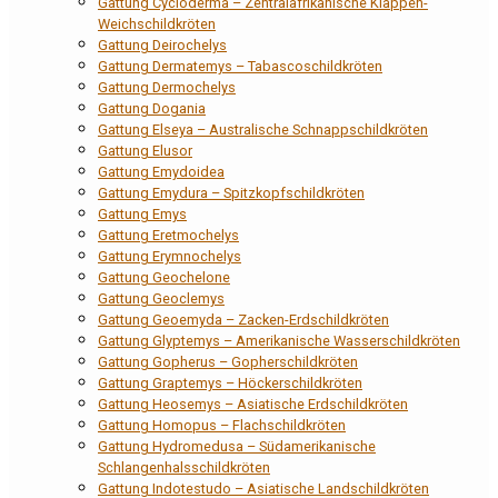
Gattung Cycloderma – Zentralafrikanische Klappen-
Weichschildkröten
Gattung Deirochelys
Gattung Dermatemys – Tabascoschildkröten
Gattung Dermochelys
Gattung Dogania
Gattung Elseya – Australische Schnappschildkröten
Gattung Elusor
Gattung Emydoidea
Gattung Emydura – Spitzkopfschildkröten
Gattung Emys
Gattung Eretmochelys
Gattung Erymnochelys
Gattung Geochelone
Gattung Geoclemys
Gattung Geoemyda – Zacken-Erdschildkröten
Gattung Glyptemys – Amerikanische Wasserschildkröten
Gattung Gopherus – Gopherschildkröten
Gattung Graptemys – Höckerschildkröten
Gattung Heosemys – Asiatische Erdschildkröten
Gattung Homopus – Flachschildkröten
Gattung Hydromedusa – Südamerikanische
Schlangenhalsschildkröten
Gattung Indotestudo – Asiatische Landschildkröten