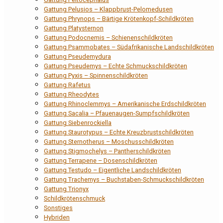
Gattung Pelusios – Klappbrust-Pelomedusen
Gattung Phrynops – Bärtige Krötenkopf-Schildkröten
Gattung Platysternon
Gattung Podocnemis – Schienenschildkröten
Gattung Psammobates – Südafrikanische Landschildkröten
Gattung Pseudemydura
Gattung Pseudemys – Echte Schmuckschildkröten
Gattung Pyxis – Spinnenschildkröten
Gattung Rafetus
Gattung Rheodytes
Gattung Rhinoclemmys – Amerikanische Erdschildkröten
Gattung Sacalia – Pfauenaugen-Sumpfschildkröten
Gattung Siebenrockiella
Gattung Staurotypus – Echte Kreuzbrustschildkröten
Gattung Sternotherus – Moschusschildkröten
Gattung Stigmochelys – Pantherschildkröten
Gattung Terrapene – Dosenschildkröten
Gattung Testudo – Eigentliche Landschildkröten
Gattung Trachemys – Buchstaben-Schmuckschildkröten
Gattung Trionyx
Schildkrötenschmuck
Sonstiges
Hybriden