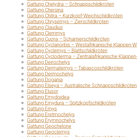
Gattung Chelydra – Schnappschildkröten
Gattung Chersina
Gattung Chitra – Kurzkopf-Weichschildkröten
Gattung Chrysemys – Zierschildkröten
Gattung Claudius
Gattung Clemmys
Gattung Cuora – Scharnierschildkröten
Gattung Cyclanorbis – Westafrikanische Klappen-W
Gattung Cyclemys – Blattschildkröten
Gattung Cycloderma – Zentralafrikanische Klappen
Gattung Deirochelys
Gattung Dermatemys – Tabascoschildkröten
Gattung Dermochelys
Gattung Dogania
Gattung Elseya – Australische Schnappschildkröten
Gattung Elusor
Gattung Emydoidea
Gattung Emydura – Spitzkopfschildkröten
Gattung Emys
Gattung Eretmochelys
Gattung Erymnochelys
Gattung Geochelone
Gattung Geoclemys