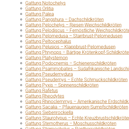
Gattung Notochelys
Gattung Orlitia
Gattung Palea
Gattung Pangshura – Dachschildkröten
Gattung Pelochelys – Riesen-Weichschildkröten
Gattung Pelodiscus – Fernöstliche Weichschildkröt
Gattung Pelomedusa – Starrbrust-Pelomedusen
Gattung Peltocephalus
Gattung Pelusios – Klappbrust-Pelomedusen
Gattung Phrynops – Bärtige Krötenkopf-Schildkröt
Gattung Platysternon
Gattung Podocnemis – Schienenschildkröten
Gattung Psammobates – Südafrikanische Landschi
Gattung Pseudemydura
Gattung Pseudemys – Echte Schmuckschildkröten
Gattung Pyxis – Spinnenschildkröten
Gattung Rafetus
Gattung Rheodytes
Gattung Rhinoclemmys – Amerikanische Erdschildk
Gattung Sacalia – Pfauenaugen-Sumpfschildkröten
Gattung Siebenrockiella
Gattung Staurotypus – Echte Kreuzbrustschildkröte
Gattung Sternotherus – Moschusschildkröten
Gattung Stigmochelys – Pantherschildkröten