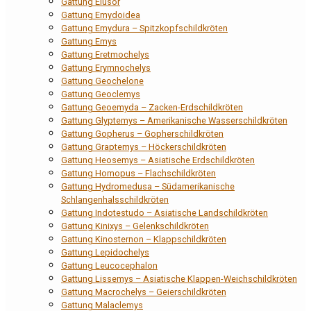
Gattung Elusor
Gattung Emydoidea
Gattung Emydura – Spitzkopfschildkröten
Gattung Emys
Gattung Eretmochelys
Gattung Erymnochelys
Gattung Geochelone
Gattung Geoclemys
Gattung Geoemyda – Zacken-Erdschildkröten
Gattung Glyptemys – Amerikanische Wasserschildkröten
Gattung Gopherus – Gopherschildkröten
Gattung Graptemys – Höckerschildkröten
Gattung Heosemys – Asiatische Erdschildkröten
Gattung Homopus – Flachschildkröten
Gattung Hydromedusa – Südamerikanische
Schlangenhalsschildkröten
Gattung Indotestudo – Asiatische Landschildkröten
Gattung Kinixys – Gelenkschildkröten
Gattung Kinosternon – Klappschildkröten
Gattung Lepidochelys
Gattung Leucocephalon
Gattung Lissemys – Asiatische Klappen-Weichschildkröten
Gattung Macrochelys – Geierschildkröten
Gattung Malaclemys