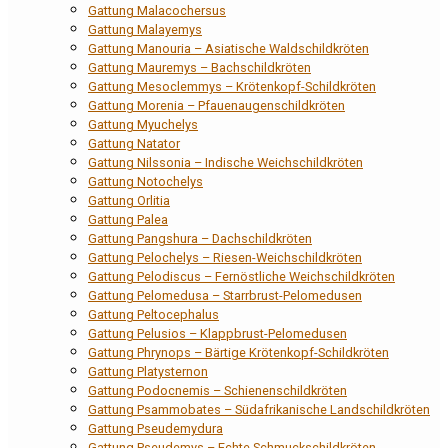
Gattung Malacochersus
Gattung Malayemys
Gattung Manouria – Asiatische Waldschildkröten
Gattung Mauremys – Bachschildkröten
Gattung Mesoclemmys – Krötenkopf-Schildkröten
Gattung Morenia – Pfauenaugenschildkröten
Gattung Myuchelys
Gattung Natator
Gattung Nilssonia – Indische Weichschildkröten
Gattung Notochelys
Gattung Orlitia
Gattung Palea
Gattung Pangshura – Dachschildkröten
Gattung Pelochelys – Riesen-Weichschildkröten
Gattung Pelodiscus – Fernöstliche Weichschildkröten
Gattung Pelomedusa – Starrbrust-Pelomedusen
Gattung Peltocephalus
Gattung Pelusios – Klappbrust-Pelomedusen
Gattung Phrynops – Bärtige Krötenkopf-Schildkröten
Gattung Platysternon
Gattung Podocnemis – Schienenschildkröten
Gattung Psammobates – Südafrikanische Landschildkröten
Gattung Pseudemydura
Gattung Pseudemys – Echte Schmuckschildkröten