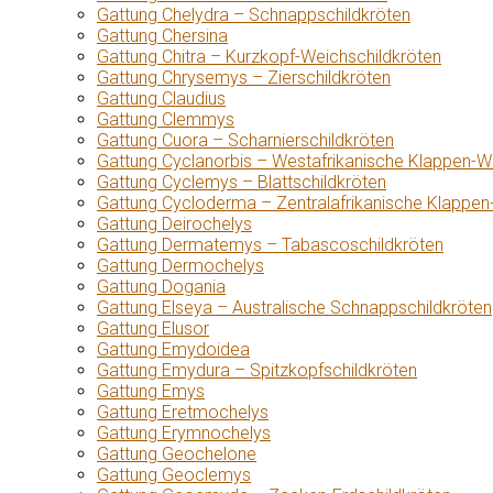
Gattung Chelydra – Schnappschildkröten
Gattung Chersina
Gattung Chitra – Kurzkopf-Weichschildkröten
Gattung Chrysemys – Zierschildkröten
Gattung Claudius
Gattung Clemmys
Gattung Cuora – Scharnierschildkröten
Gattung Cyclanorbis – Westafrikanische Klappen-W
Gattung Cyclemys – Blattschildkröten
Gattung Cycloderma – Zentralafrikanische Klappen
Gattung Deirochelys
Gattung Dermatemys – Tabascoschildkröten
Gattung Dermochelys
Gattung Dogania
Gattung Elseya – Australische Schnappschildkröten
Gattung Elusor
Gattung Emydoidea
Gattung Emydura – Spitzkopfschildkröten
Gattung Emys
Gattung Eretmochelys
Gattung Erymnochelys
Gattung Geochelone
Gattung Geoclemys