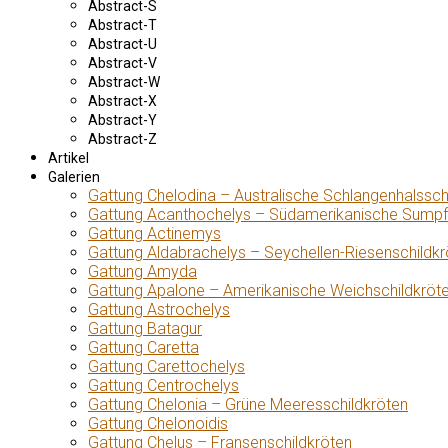
Abstract-S
Abstract-T
Abstract-U
Abstract-V
Abstract-W
Abstract-X
Abstract-Y
Abstract-Z
Artikel
Galerien
Gattung Chelodina – Australische Schlangenhalssch
Gattung Acanthochelys – Südamerikanische Sumpf
Gattung Actinemys
Gattung Aldabrachelys – Seychellen-Riesenschildkr
Gattung Amyda
Gattung Apalone – Amerikanische Weichschildkröt
Gattung Astrochelys
Gattung Batagur
Gattung Caretta
Gattung Carettochelys
Gattung Centrochelys
Gattung Chelonia – Grüne Meeresschildkröten
Gattung Chelonoidis
Gattung Chelus – Fransenschildkröten