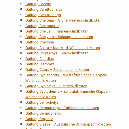
Gattung Caretta
Gattung Carettochelys
Gattung Centrochelys
Gattung Chelonia – Grüne Meeresschildkröten
Gattung Chelonoidis
Gattung Chelus – Fransenschildkröten
Gattung Chelydra – Schnappschildkröten
Gattung Chersina
Gattung Chitra – Kurzkopf-Weichschildkröten
Gattung Chrysemys – Zierschildkröten
Gattung Claudius
Gattung Clemmys
Gattung Cuora – Scharnierschildkröten
Gattung Cyclanorbis – Westafrikanische Klappen-
Weichschildkröten
Gattung Cyclemys – Blattschildkröten
Gattung Cycloderma – Zentralafrikanische Klappen-
Weichschildkröten
Gattung Deirochelys
Gattung Dermatemys – Tabascoschildkröten
Gattung Dermochelys
Gattung Dogania
Gattung Elseya – Australische Schnappschildkröten