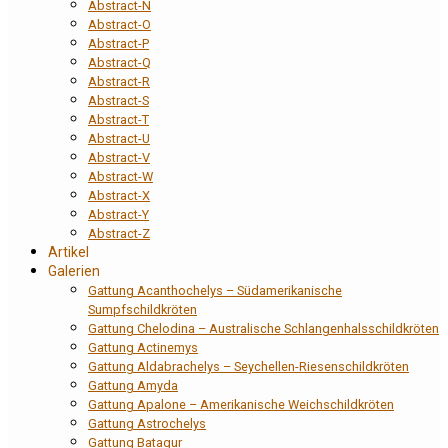
Abstract-N
Abstract-O
Abstract-P
Abstract-Q
Abstract-R
Abstract-S
Abstract-T
Abstract-U
Abstract-V
Abstract-W
Abstract-X
Abstract-Y
Abstract-Z
Artikel
Galerien
Gattung Acanthochelys – Südamerikanische
Sumpfschildkröten
Gattung Chelodina – Australische Schlangenhalsschildkröten
Gattung Actinemys
Gattung Aldabrachelys – Seychellen-Riesenschildkröten
Gattung Amyda
Gattung Apalone – Amerikanische Weichschildkröten
Gattung Astrochelys
Gattung Batagur