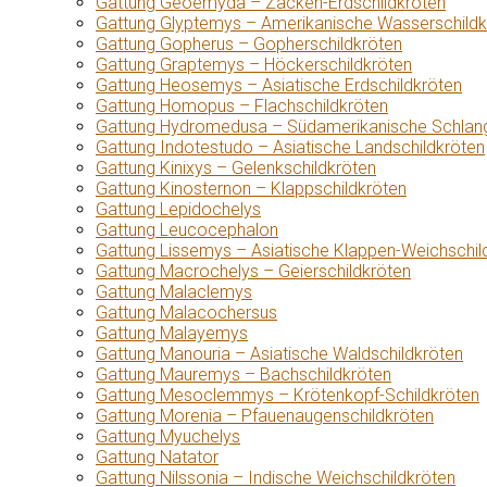
Gattung Geoemyda – Zacken-Erdschildkröten
Gattung Glyptemys – Amerikanische Wasserschildk
Gattung Gopherus – Gopherschildkröten
Gattung Graptemys – Höckerschildkröten
Gattung Heosemys – Asiatische Erdschildkröten
Gattung Homopus – Flachschildkröten
Gattung Hydromedusa – Südamerikanische Schlang
Gattung Indotestudo – Asiatische Landschildkröten
Gattung Kinixys – Gelenkschildkröten
Gattung Kinosternon – Klappschildkröten
Gattung Lepidochelys
Gattung Leucocephalon
Gattung Lissemys – Asiatische Klappen-Weichschil
Gattung Macrochelys – Geierschildkröten
Gattung Malaclemys
Gattung Malacochersus
Gattung Malayemys
Gattung Manouria – Asiatische Waldschildkröten
Gattung Mauremys – Bachschildkröten
Gattung Mesoclemmys – Krötenkopf-Schildkröten
Gattung Morenia – Pfauenaugenschildkröten
Gattung Myuchelys
Gattung Natator
Gattung Nilssonia – Indische Weichschildkröten