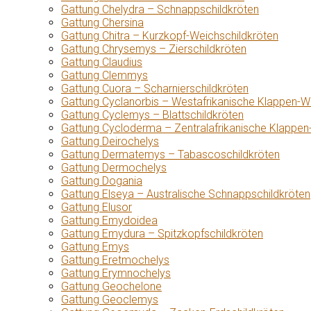
Gattung Chelydra – Schnappschildkröten
Gattung Chersina
Gattung Chitra – Kurzkopf-Weichschildkröten
Gattung Chrysemys – Zierschildkröten
Gattung Claudius
Gattung Clemmys
Gattung Cuora – Scharnierschildkröten
Gattung Cyclanorbis – Westafrikanische Klappen-W
Gattung Cyclemys – Blattschildkröten
Gattung Cycloderma – Zentralafrikanische Klappen
Gattung Deirochelys
Gattung Dermatemys – Tabascoschildkröten
Gattung Dermochelys
Gattung Dogania
Gattung Elseya – Australische Schnappschildkröten
Gattung Elusor
Gattung Emydoidea
Gattung Emydura – Spitzkopfschildkröten
Gattung Emys
Gattung Eretmochelys
Gattung Erymnochelys
Gattung Geochelone
Gattung Geoclemys