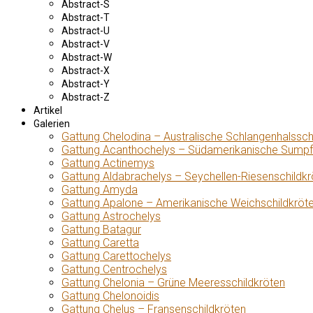
Abstract-S
Abstract-T
Abstract-U
Abstract-V
Abstract-W
Abstract-X
Abstract-Y
Abstract-Z
Artikel
Galerien
Gattung Chelodina – Australische Schlangenhalssch
Gattung Acanthochelys – Südamerikanische Sumpf
Gattung Actinemys
Gattung Aldabrachelys – Seychellen-Riesenschildkr
Gattung Amyda
Gattung Apalone – Amerikanische Weichschildkröt
Gattung Astrochelys
Gattung Batagur
Gattung Caretta
Gattung Carettochelys
Gattung Centrochelys
Gattung Chelonia – Grüne Meeresschildkröten
Gattung Chelonoidis
Gattung Chelus – Fransenschildkröten