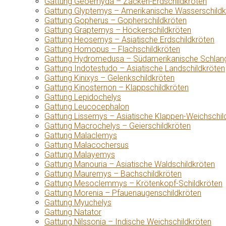
Gattung Geoemyda – Zacken-Erdschildkröten
Gattung Glyptemys – Amerikanische Wasserschildk
Gattung Gopherus – Gopherschildkröten
Gattung Graptemys – Höckerschildkröten
Gattung Heosemys – Asiatische Erdschildkröten
Gattung Homopus – Flachschildkröten
Gattung Hydromedusa – Südamerikanische Schlang
Gattung Indotestudo – Asiatische Landschildkröten
Gattung Kinixys – Gelenkschildkröten
Gattung Kinosternon – Klappschildkröten
Gattung Lepidochelys
Gattung Leucocephalon
Gattung Lissemys – Asiatische Klappen-Weichschil
Gattung Macrochelys – Geierschildkröten
Gattung Malaclemys
Gattung Malacochersus
Gattung Malayemys
Gattung Manouria – Asiatische Waldschildkröten
Gattung Mauremys – Bachschildkröten
Gattung Mesoclemmys – Krötenkopf-Schildkröten
Gattung Morenia – Pfauenaugenschildkröten
Gattung Myuchelys
Gattung Natator
Gattung Nilssonia – Indische Weichschildkröten