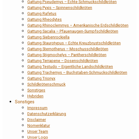
Gattung Pseudemys – Echte Schmuckschildkröten
Gattung Pyxis – Spinnenschildkröten
Gattung Rafetus
Gattung Rheodytes
Gattung Rhinoclemmys – Amerikanische Erdschildkröten
Gattung Sacalia – Pfauenaugen-Sumpfschildkröten
Gattung Siebenrockiella
Gattung Staurotypus – Echte Kreuzbrustschildkröten
Gattung Sternotherus – Moschusschildkröten
Gattung Stigmochelys – Pantherschildkröten
Gattung Terrapene – Dosenschildkröten
Gattung Testudo – Eigentliche Landschildkröten
Gattung Trachemys – Buchstaben-Schmuckschildkröten
Gattung Trionyx
Schildkrötenschmuck
Sonstiges
Hybriden
Sonstiges
Impressum
Datenschutzerklärung
Disclaimer
Nomenklatur
Unser Team
Unser Logo