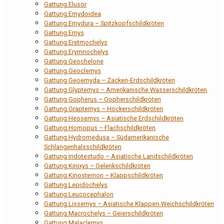
Gattung Elusor
Gattung Emydoidea
Gattung Emydura – Spitzkopfschildkröten
Gattung Emys
Gattung Eretmochelys
Gattung Erymnochelys
Gattung Geochelone
Gattung Geoclemys
Gattung Geoemyda – Zacken-Erdschildkröten
Gattung Glyptemys – Amerikanische Wasserschildkröten
Gattung Gopherus – Gopherschildkröten
Gattung Graptemys – Höckerschildkröten
Gattung Heosemys – Asiatische Erdschildkröten
Gattung Homopus – Flachschildkröten
Gattung Hydromedusa – Südamerikanische
Schlangenhalsschildkröten
Gattung Indotestudo – Asiatische Landschildkröten
Gattung Kinixys – Gelenkschildkröten
Gattung Kinosternon – Klappschildkröten
Gattung Lepidochelys
Gattung Leucocephalon
Gattung Lissemys – Asiatische Klappen-Weichschildkröten
Gattung Macrochelys – Geierschildkröten
Gattung Malaclemys