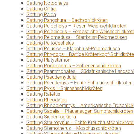
Gattung Notochelys
Gattung Orlitia
Gattung Palea
Gattung Pangshura – Dachschildkröten
Gattung Pelochelys – Riesen-Weichschildkröten
Gattung Pelodiscus – Fernöstliche Weichschildkröt
Gattung Pelomedusa – Starrbrust-Pelomedusen
Gattung Peltocephalus
Gattung Pelusios – Klappbrust-Pelomedusen
Gattung Phrynops – Bärtige Krötenkopf-Schildkröt
Gattung Platysternon
Gattung Podocnemis – Schienenschildkröten
Gattung Psammobates – Südafrikanische Landschi
Gattung Pseudemydura
Gattung Pseudemys – Echte Schmuckschildkröten
Gattung Pyxis – Spinnenschildkröten
Gattung Rafetus
Gattung Rheodytes
Gattung Rhinoclemmys – Amerikanische Erdschildk
Gattung Sacalia – Pfauenaugen-Sumpfschildkröten
Gattung Siebenrockiella
Gattung Staurotypus – Echte Kreuzbrustschildkröte
Gattung Sternotherus – Moschusschildkröten
Gattung Stigmochelys – Pantherschildkröten