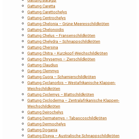
Gattung Batagur
Gattung Caretta
Gattung Carettochelys
Gattung Centrochelys
Gattung Chelonia – Grüne Meeresschildkröten
Gattung Chelonoidis
Gattung Chelus – Fransenschildkröten
Gattung Chelydra – Schnappschildkröten
Gattung Chersina
Gattung Chitra – Kurzkopf-Weichschildkröten
Gattung Chrysemys – Zierschildkröten
Gattung Claudius
Gattung Clemmys
Gattung Cuora – Scharnierschildkröten
Gattung Cyclanorbis – Westafrikanische Klappen-
Weichschildkröten
Gattung Cyclemys – Blattschildkröten
Gattung Cycloderma – Zentralafrikanische Klappen-
Weichschildkröten
Gattung Deirochelys
Gattung Dermatemys – Tabascoschildkröten
Gattung Dermochelys
Gattung Dogania
Gattung Elseya – Australische Schnappschildkröten