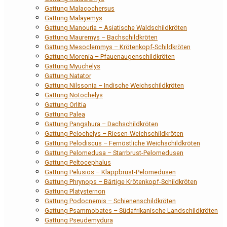
Gattung Malacochersus
Gattung Malayemys
Gattung Manouria – Asiatische Waldschildkröten
Gattung Mauremys – Bachschildkröten
Gattung Mesoclemmys – Krötenkopf-Schildkröten
Gattung Morenia – Pfauenaugenschildkröten
Gattung Myuchelys
Gattung Natator
Gattung Nilssonia – Indische Weichschildkröten
Gattung Notochelys
Gattung Orlitia
Gattung Palea
Gattung Pangshura – Dachschildkröten
Gattung Pelochelys – Riesen-Weichschildkröten
Gattung Pelodiscus – Fernöstliche Weichschildkröten
Gattung Pelomedusa – Starrbrust-Pelomedusen
Gattung Peltocephalus
Gattung Pelusios – Klappbrust-Pelomedusen
Gattung Phrynops – Bärtige Krötenkopf-Schildkröten
Gattung Platysternon
Gattung Podocnemis – Schienenschildkröten
Gattung Psammobates – Südafrikanische Landschildkröten
Gattung Pseudemydura