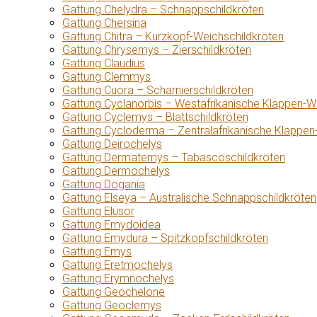
Gattung Chelydra – Schnappschildkröten
Gattung Chersina
Gattung Chitra – Kurzkopf-Weichschildkröten
Gattung Chrysemys – Zierschildkröten
Gattung Claudius
Gattung Clemmys
Gattung Cuora – Scharnierschildkröten
Gattung Cyclanorbis – Westafrikanische Klappen-W
Gattung Cyclemys – Blattschildkröten
Gattung Cycloderma – Zentralafrikanische Klappen
Gattung Deirochelys
Gattung Dermatemys – Tabascoschildkröten
Gattung Dermochelys
Gattung Dogania
Gattung Elseya – Australische Schnappschildkröten
Gattung Elusor
Gattung Emydoidea
Gattung Emydura – Spitzkopfschildkröten
Gattung Emys
Gattung Eretmochelys
Gattung Erymnochelys
Gattung Geochelone
Gattung Geoclemys