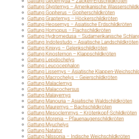
Gattung Geoemyda – Zacken-Erdschildkröten
Gattung Glyptemys – Amerikanische Wasserschildk
Gattung Gopherus – Gopherschildkröten
Gattung Graptemys – Höckerschildkröten
Gattung Heosemys – Asiatische Erdschildkröten
Gattung Homopus – Flachschildkröten
Gattung Hydromedusa – Südamerikanische Schlang
Gattung Indotestudo – Asiatische Landschildkröten
Gattung Kinixys – Gelenkschildkröten
Gattung Kinosternon – Klappschildkröten
Gattung Lepidochelys
Gattung Leucocephalon
Gattung Lissemys – Asiatische Klappen-Weichschil
Gattung Macrochelys – Geierschildkröten
Gattung Malaclemys
Gattung Malacochersus
Gattung Malayemys
Gattung Manouria – Asiatische Waldschildkröten
Gattung Mauremys – Bachschildkröten
Gattung Mesoclemmys – Krötenkopf-Schildkröten
Gattung Morenia – Pfauenaugenschildkröten
Gattung Myuchelys
Gattung Natator
Gattung Nilssonia – Indische Weichschildkröten