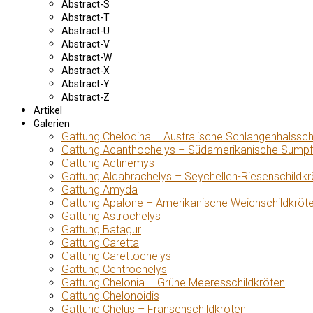
Abstract-S
Abstract-T
Abstract-U
Abstract-V
Abstract-W
Abstract-X
Abstract-Y
Abstract-Z
Artikel
Galerien
Gattung Chelodina – Australische Schlangenhalssch
Gattung Acanthochelys – Südamerikanische Sumpf
Gattung Actinemys
Gattung Aldabrachelys – Seychellen-Riesenschildkr
Gattung Amyda
Gattung Apalone – Amerikanische Weichschildkröt
Gattung Astrochelys
Gattung Batagur
Gattung Caretta
Gattung Carettochelys
Gattung Centrochelys
Gattung Chelonia – Grüne Meeresschildkröten
Gattung Chelonoidis
Gattung Chelus – Fransenschildkröten