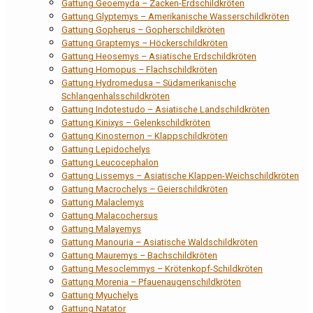
Gattung Geoemyda – Zacken-Erdschildkröten
Gattung Glyptemys – Amerikanische Wasserschildkröten
Gattung Gopherus – Gopherschildkröten
Gattung Graptemys – Höckerschildkröten
Gattung Heosemys – Asiatische Erdschildkröten
Gattung Homopus – Flachschildkröten
Gattung Hydromedusa – Südamerikanische
Schlangenhalsschildkröten
Gattung Indotestudo – Asiatische Landschildkröten
Gattung Kinixys – Gelenkschildkröten
Gattung Kinosternon – Klappschildkröten
Gattung Lepidochelys
Gattung Leucocephalon
Gattung Lissemys – Asiatische Klappen-Weichschildkröten
Gattung Macrochelys – Geierschildkröten
Gattung Malaclemys
Gattung Malacochersus
Gattung Malayemys
Gattung Manouria – Asiatische Waldschildkröten
Gattung Mauremys – Bachschildkröten
Gattung Mesoclemmys – Krötenkopf-Schildkröten
Gattung Morenia – Pfauenaugenschildkröten
Gattung Myuchelys
Gattung Natator