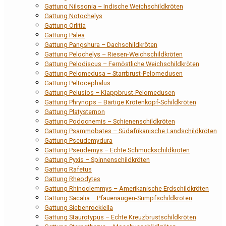
Gattung Nilssonia – Indische Weichschildkröten
Gattung Notochelys
Gattung Orlitia
Gattung Palea
Gattung Pangshura – Dachschildkröten
Gattung Pelochelys – Riesen-Weichschildkröten
Gattung Pelodiscus – Fernöstliche Weichschildkröten
Gattung Pelomedusa – Starrbrust-Pelomedusen
Gattung Peltocephalus
Gattung Pelusios – Klappbrust-Pelomedusen
Gattung Phrynops – Bärtige Krötenkopf-Schildkröten
Gattung Platysternon
Gattung Podocnemis – Schienenschildkröten
Gattung Psammobates – Südafrikanische Landschildkröten
Gattung Pseudemydura
Gattung Pseudemys – Echte Schmuckschildkröten
Gattung Pyxis – Spinnenschildkröten
Gattung Rafetus
Gattung Rheodytes
Gattung Rhinoclemmys – Amerikanische Erdschildkröten
Gattung Sacalia – Pfauenaugen-Sumpfschildkröten
Gattung Siebenrockiella
Gattung Staurotypus – Echte Kreuzbrustschildkröten