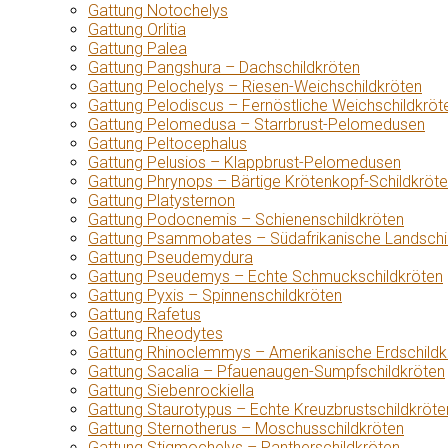
Gattung Notochelys
Gattung Orlitia
Gattung Palea
Gattung Pangshura – Dachschildkröten
Gattung Pelochelys – Riesen-Weichschildkröten
Gattung Pelodiscus – Fernöstliche Weichschildkröt
Gattung Pelomedusa – Starrbrust-Pelomedusen
Gattung Peltocephalus
Gattung Pelusios – Klappbrust-Pelomedusen
Gattung Phrynops – Bärtige Krötenkopf-Schildkröt
Gattung Platysternon
Gattung Podocnemis – Schienenschildkröten
Gattung Psammobates – Südafrikanische Landschi
Gattung Pseudemydura
Gattung Pseudemys – Echte Schmuckschildkröten
Gattung Pyxis – Spinnenschildkröten
Gattung Rafetus
Gattung Rheodytes
Gattung Rhinoclemmys – Amerikanische Erdschildk
Gattung Sacalia – Pfauenaugen-Sumpfschildkröten
Gattung Siebenrockiella
Gattung Staurotypus – Echte Kreuzbrustschildkröte
Gattung Sternotherus – Moschusschildkröten
Gattung Stigmochelys – Pantherschildkröten