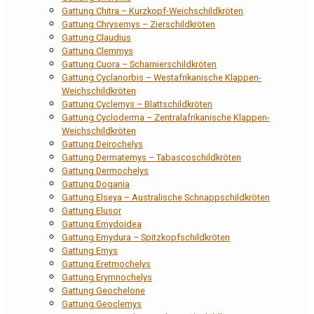
Gattung Chitra – Kurzkopf-Weichschildkröten
Gattung Chrysemys – Zierschildkröten
Gattung Claudius
Gattung Clemmys
Gattung Cuora – Scharnierschildkröten
Gattung Cyclanorbis – Westafrikanische Klappen-
Weichschildkröten
Gattung Cyclemys – Blattschildkröten
Gattung Cycloderma – Zentralafrikanische Klappen-
Weichschildkröten
Gattung Deirochelys
Gattung Dermatemys – Tabascoschildkröten
Gattung Dermochelys
Gattung Dogania
Gattung Elseya – Australische Schnappschildkröten
Gattung Elusor
Gattung Emydoidea
Gattung Emydura – Spitzkopfschildkröten
Gattung Emys
Gattung Eretmochelys
Gattung Erymnochelys
Gattung Geochelone
Gattung Geoclemys