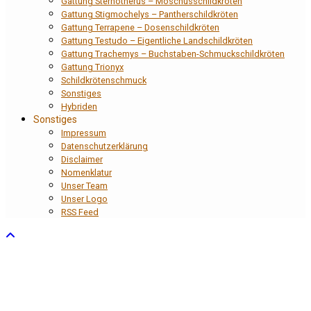
Gattung Sternotherus – Moschusschildkröten
Gattung Stigmochelys – Pantherschildkröten
Gattung Terrapene – Dosenschildkröten
Gattung Testudo – Eigentliche Landschildkröten
Gattung Trachemys – Buchstaben-Schmuckschildkröten
Gattung Trionyx
Schildkrötenschmuck
Sonstiges
Hybriden
Sonstiges
Impressum
Datenschutzerklärung
Disclaimer
Nomenklatur
Unser Team
Unser Logo
RSS Feed