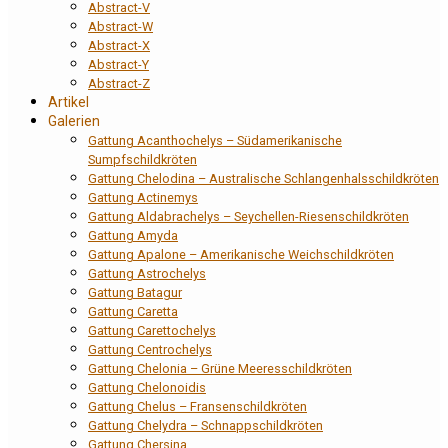
Abstract-V
Abstract-W
Abstract-X
Abstract-Y
Abstract-Z
Artikel
Galerien
Gattung Acanthochelys – Südamerikanische
Sumpfschildkröten
Gattung Chelodina – Australische Schlangenhalsschildkröten
Gattung Actinemys
Gattung Aldabrachelys – Seychellen-Riesenschildkröten
Gattung Amyda
Gattung Apalone – Amerikanische Weichschildkröten
Gattung Astrochelys
Gattung Batagur
Gattung Caretta
Gattung Carettochelys
Gattung Centrochelys
Gattung Chelonia – Grüne Meeresschildkröten
Gattung Chelonoidis
Gattung Chelus – Fransenschildkröten
Gattung Chelydra – Schnappschildkröten
Gattung Chersina