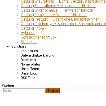
Gattung Staurotypus – Echte Kreuzbrustschildkröte
Gattung Sternotherus – Moschusschildkröten
Gattung Stigmochelys – Pantherschildkröten
Gattung Terrapene – Dosenschildkröten
Gattung Testudo – Eigentliche Landschildkröten
Gattung Trachemys – Buchstaben-Schmuckschildk
Gattung Trionyx
Hybriden
Schildkrötenschmuck
Sonstiges
Sonstiges
Impressum
Datenschutzerklärung
Disclaimer
Nomenklatur
Unser Team
Unser Logo
RSS Feed
Suchen
Suchen