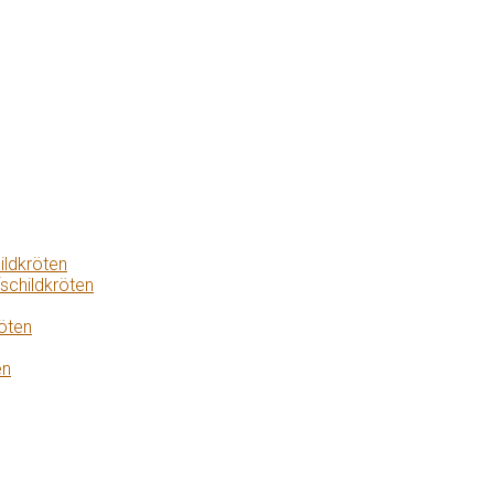
ildkröten
schildkröten
öten
en