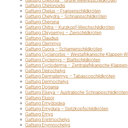
Gattung Chelonia – Grüne Meeresschildkröten
Gattung Chelonoidis
Gattung Chelus – Fransenschildkröten
Gattung Chelydra – Schnappschildkröten
Gattung Chersina
Gattung Chitra – Kurzkopf-Weichschildkröten
Gattung Chrysemys – Zierschildkröten
Gattung Claudius
Gattung Clemmys
Gattung Cuora – Scharnierschildkröten
Gattung Cyclanorbis – Westafrikanische Klappen-W
Gattung Cyclemys – Blattschildkröten
Gattung Cycloderma – Zentralafrikanische Klappen
Gattung Deirochelys
Gattung Dermatemys – Tabascoschildkröten
Gattung Dermochelys
Gattung Dogania
Gattung Elseya – Australische Schnappschildkröten
Gattung Elusor
Gattung Emydoidea
Gattung Emydura – Spitzkopfschildkröten
Gattung Emys
Gattung Eretmochelys
Gattung Erymnochelys