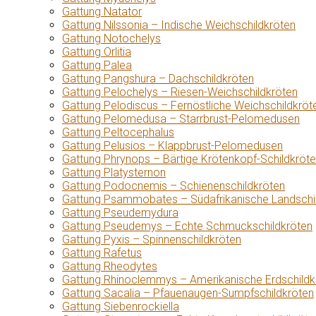
Gattung Natator
Gattung Nilssonia – Indische Weichschildkröten
Gattung Notochelys
Gattung Orlitia
Gattung Palea
Gattung Pangshura – Dachschildkröten
Gattung Pelochelys – Riesen-Weichschildkröten
Gattung Pelodiscus – Fernöstliche Weichschildkröt
Gattung Pelomedusa – Starrbrust-Pelomedusen
Gattung Peltocephalus
Gattung Pelusios – Klappbrust-Pelomedusen
Gattung Phrynops – Bärtige Krötenkopf-Schildkröt
Gattung Platysternon
Gattung Podocnemis – Schienenschildkröten
Gattung Psammobates – Südafrikanische Landschi
Gattung Pseudemydura
Gattung Pseudemys – Echte Schmuckschildkröten
Gattung Pyxis – Spinnenschildkröten
Gattung Rafetus
Gattung Rheodytes
Gattung Rhinoclemmys – Amerikanische Erdschildk
Gattung Sacalia – Pfauenaugen-Sumpfschildkröten
Gattung Siebenrockiella