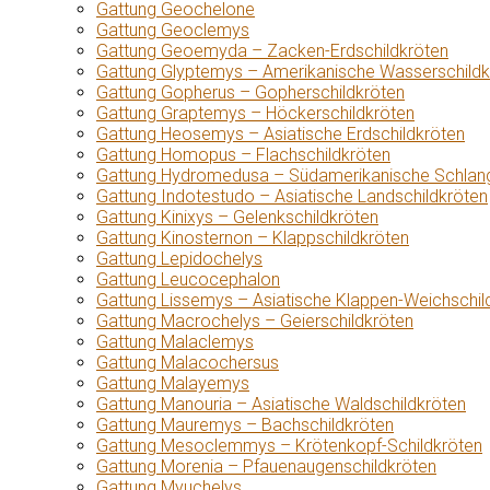
Gattung Geochelone
Gattung Geoclemys
Gattung Geoemyda – Zacken-Erdschildkröten
Gattung Glyptemys – Amerikanische Wasserschildk
Gattung Gopherus – Gopherschildkröten
Gattung Graptemys – Höckerschildkröten
Gattung Heosemys – Asiatische Erdschildkröten
Gattung Homopus – Flachschildkröten
Gattung Hydromedusa – Südamerikanische Schlang
Gattung Indotestudo – Asiatische Landschildkröten
Gattung Kinixys – Gelenkschildkröten
Gattung Kinosternon – Klappschildkröten
Gattung Lepidochelys
Gattung Leucocephalon
Gattung Lissemys – Asiatische Klappen-Weichschil
Gattung Macrochelys – Geierschildkröten
Gattung Malaclemys
Gattung Malacochersus
Gattung Malayemys
Gattung Manouria – Asiatische Waldschildkröten
Gattung Mauremys – Bachschildkröten
Gattung Mesoclemmys – Krötenkopf-Schildkröten
Gattung Morenia – Pfauenaugenschildkröten
Gattung Myuchelys