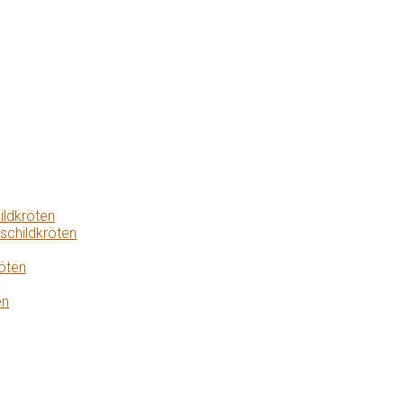
ildkröten
schildkröten
öten
en