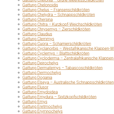
Gattung Chelonia – Grüne Meeresschildkröten
Gattung Chelonoidis
Gattung Chelus – Fransenschildkröten
Gattung Chelydra – Schnappschildkröten
Gattung Chersina
Gattung Chitra – Kurzkopf-Weichschildkröten
Gattung Chrysemys – Zierschildkröten
Gattung Claudius
Gattung Clemmys
Gattung Cuora – Scharnierschildkröten
Gattung Cyclanorbis – Westafrikanische Klappen-W
Gattung Cyclemys – Blattschildkröten
Gattung Cycloderma – Zentralafrikanische Klappen
Gattung Deirochelys
Gattung Dermatemys – Tabascoschildkröten
Gattung Dermochelys
Gattung Dogania
Gattung Elseya – Australische Schnappschildkröten
Gattung Elusor
Gattung Emydoidea
Gattung Emydura – Spitzkopfschildkröten
Gattung Emys
Gattung Eretmochelys
Gattung Erymnochelys