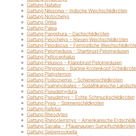
Gattung Natator
Gattung Nilssonia – Indische Weichschildkröten
Gattung Notochelys
Gattung Orlitia
Gattung Palea
Gattung Pangshura – Dachschildkröten
Gattung Pelochelys – Riesen-Weichschildkröten
Gattung Pelodiscus – Fernöstliche Weichschildkröt
Gattung Pelomedusa – Starrbrust-Pelomedusen
Gattung Peltocephalus
Gattung Pelusios – Klappbrust-Pelomedusen
Gattung Phrynops – Bärtige Krötenkopf-Schildkröt
Gattung Platysternon
Gattung Podocnemis – Schienenschildkröten
Gattung Psammobates – Südafrikanische Landschi
Gattung Pseudemydura
Gattung Pseudemys – Echte Schmuckschildkröten
Gattung Pyxis – Spinnenschildkröten
Gattung Rafetus
Gattung Rheodytes
Gattung Rhinoclemmys – Amerikanische Erdschildk
Gattung Sacalia – Pfauenaugen-Sumpfschildkröten
Gattung Siebenrockiella