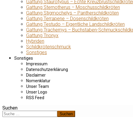
Gattung Staurotypus – Echte Kreuzbrustschildkröte
Gattung Sternotherus – Moschusschildkröten
Gattung Stigmochelys – Pantherschildkröten
Gattung Terrapene – Dosenschildkröten
Gattung Testudo – Eigentliche Landschildkröten
Gattung Trachemys – Buchstaben-Schmuckschildk
Gattung Trionyx
Hybriden
Schildkrötenschmuck
Sonstiges
Sonstiges
Impressum
Datenschutzerklärung
Disclaimer
Nomenklatur
Unser Team
Unser Logo
RSS Feed
Suchen
Suchen