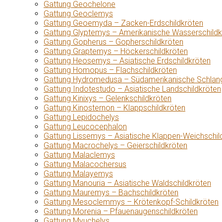
Gattung Geochelone
Gattung Geoclemys
Gattung Geoemyda – Zacken-Erdschildkröten
Gattung Glyptemys – Amerikanische Wasserschildk
Gattung Gopherus – Gopherschildkröten
Gattung Graptemys – Höckerschildkröten
Gattung Heosemys – Asiatische Erdschildkröten
Gattung Homopus – Flachschildkröten
Gattung Hydromedusa – Südamerikanische Schlang
Gattung Indotestudo – Asiatische Landschildkröten
Gattung Kinixys – Gelenkschildkröten
Gattung Kinosternon – Klappschildkröten
Gattung Lepidochelys
Gattung Leucocephalon
Gattung Lissemys – Asiatische Klappen-Weichschil
Gattung Macrochelys – Geierschildkröten
Gattung Malaclemys
Gattung Malacochersus
Gattung Malayemys
Gattung Manouria – Asiatische Waldschildkröten
Gattung Mauremys – Bachschildkröten
Gattung Mesoclemmys – Krötenkopf-Schildkröten
Gattung Morenia – Pfauenaugenschildkröten
Gattung Myuchelys