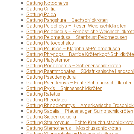
Gattung Notochelys
Gattung Orlitia
Gattung Palea
Gattung Pangshura – Dachschildkröten
Gattung Pelochelys – Riesen-Weichschildkröten
Gattung Pelodiscus – Fernöstliche Weichschildkröt
Gattung Pelomedusa – Starrbrust-Pelomedusen
Gattung Peltocephalus
Gattung Pelusios – Klappbrust-Pelomedusen
Gattung Phrynops – Bärtige Krötenkopf-Schildkröt
Gattung Platysternon
Gattung Podocnemis – Schienenschildkröten
Gattung Psammobates – Südafrikanische Landschi
Gattung Pseudemydura
Gattung Pseudemys – Echte Schmuckschildkröten
Gattung Pyxis – Spinnenschildkröten
Gattung Rafetus
Gattung Rheodytes
Gattung Rhinoclemmys – Amerikanische Erdschildk
Gattung Sacalia – Pfauenaugen-Sumpfschildkröten
Gattung Siebenrockiella
Gattung Staurotypus – Echte Kreuzbrustschildkröte
Gattung Sternotherus – Moschusschildkröten
Gattung Stigmochelys – Pantherschildkröten