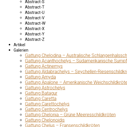
Abstract-S
Abstract-T
Abstract-U
Abstract-V
Abstract-W
Abstract-X
Abstract-Y
Abstract-Z
Artikel
Galerien
Gattung Chelodina – Australische Schlangenhalssch
Gattung Acanthochelys – Südamerikanische Sumpf
Gattung Actinemys
Gattung Aldabrachelys – Seychellen-Riesenschildkr
Gattung Amyda
Gattung Apalone – Amerikanische Weichschildkröt
Gattung Astrochelys
Gattung Batagur
Gattung Caretta
Gattung Carettochelys
Gattung Centrochelys
Gattung Chelonia – Grüne Meeresschildkröten
Gattung Chelonoidis
Gattung Chelus – Fransenschildkröten