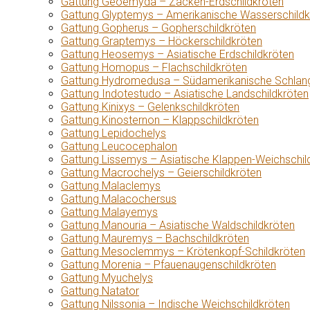
Gattung Geoemyda – Zacken-Erdschildkröten
Gattung Glyptemys – Amerikanische Wasserschildk
Gattung Gopherus – Gopherschildkröten
Gattung Graptemys – Höckerschildkröten
Gattung Heosemys – Asiatische Erdschildkröten
Gattung Homopus – Flachschildkröten
Gattung Hydromedusa – Südamerikanische Schlang
Gattung Indotestudo – Asiatische Landschildkröten
Gattung Kinixys – Gelenkschildkröten
Gattung Kinosternon – Klappschildkröten
Gattung Lepidochelys
Gattung Leucocephalon
Gattung Lissemys – Asiatische Klappen-Weichschil
Gattung Macrochelys – Geierschildkröten
Gattung Malaclemys
Gattung Malacochersus
Gattung Malayemys
Gattung Manouria – Asiatische Waldschildkröten
Gattung Mauremys – Bachschildkröten
Gattung Mesoclemmys – Krötenkopf-Schildkröten
Gattung Morenia – Pfauenaugenschildkröten
Gattung Myuchelys
Gattung Natator
Gattung Nilssonia – Indische Weichschildkröten