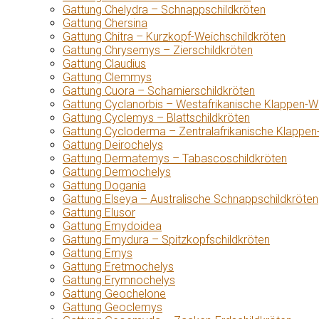
Gattung Chelydra – Schnappschildkröten
Gattung Chersina
Gattung Chitra – Kurzkopf-Weichschildkröten
Gattung Chrysemys – Zierschildkröten
Gattung Claudius
Gattung Clemmys
Gattung Cuora – Scharnierschildkröten
Gattung Cyclanorbis – Westafrikanische Klappen-W
Gattung Cyclemys – Blattschildkröten
Gattung Cycloderma – Zentralafrikanische Klappen
Gattung Deirochelys
Gattung Dermatemys – Tabascoschildkröten
Gattung Dermochelys
Gattung Dogania
Gattung Elseya – Australische Schnappschildkröten
Gattung Elusor
Gattung Emydoidea
Gattung Emydura – Spitzkopfschildkröten
Gattung Emys
Gattung Eretmochelys
Gattung Erymnochelys
Gattung Geochelone
Gattung Geoclemys