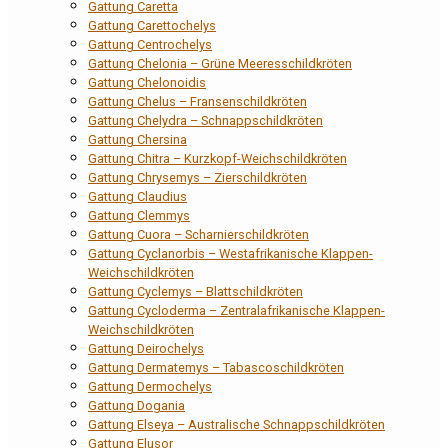
Gattung Caretta
Gattung Carettochelys
Gattung Centrochelys
Gattung Chelonia – Grüne Meeresschildkröten
Gattung Chelonoidis
Gattung Chelus – Fransenschildkröten
Gattung Chelydra – Schnappschildkröten
Gattung Chersina
Gattung Chitra – Kurzkopf-Weichschildkröten
Gattung Chrysemys – Zierschildkröten
Gattung Claudius
Gattung Clemmys
Gattung Cuora – Scharnierschildkröten
Gattung Cyclanorbis – Westafrikanische Klappen-
Weichschildkröten
Gattung Cyclemys – Blattschildkröten
Gattung Cycloderma – Zentralafrikanische Klappen-
Weichschildkröten
Gattung Deirochelys
Gattung Dermatemys – Tabascoschildkröten
Gattung Dermochelys
Gattung Dogania
Gattung Elseya – Australische Schnappschildkröten
Gattung Elusor