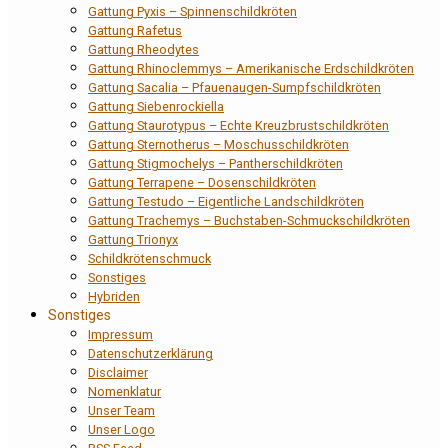
Gattung Pyxis – Spinnenschildkröten
Gattung Rafetus
Gattung Rheodytes
Gattung Rhinoclemmys – Amerikanische Erdschildkröten
Gattung Sacalia – Pfauenaugen-Sumpfschildkröten
Gattung Siebenrockiella
Gattung Staurotypus – Echte Kreuzbrustschildkröten
Gattung Sternotherus – Moschusschildkröten
Gattung Stigmochelys – Pantherschildkröten
Gattung Terrapene – Dosenschildkröten
Gattung Testudo – Eigentliche Landschildkröten
Gattung Trachemys – Buchstaben-Schmuckschildkröten
Gattung Trionyx
Schildkrötenschmuck
Sonstiges
Hybriden
Sonstiges
Impressum
Datenschutzerklärung
Disclaimer
Nomenklatur
Unser Team
Unser Logo