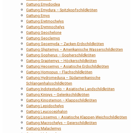
Gattung Emydoidea
Gattung Emydura – Spitzkopfschildkröten
Gattung Emys
Gattung Eretmochelys
Gattung Erymnochelys
Gattung Geochelone
Gattung Geoclemys
Gattung Geoemyda – Zacken-Erdschildkröten
Gattung Glyptemys – Amerikanische Wasserschildkröten
Gattung Gopherus – Gopherschildkröten
Gattung Graptemys – Höckerschildkröten
Gattung Heosemys – Asiatische Erdschildkröten
Gattung Homopus – Flachschildkröten
Gattung Hydromedusa – Südamerikanische
Schlangenhalsschildkröten
Gattung Indotestudo – Asiatische Landschildkröten
Gattung Kinixys – Gelenkschildkröten
Gattung Kinosternon – Klappschildkröten
Gattung Lepidochelys
Gattung Leucocephalon
Gattung Lissemys – Asiatische Klappen-Weichschildkröten
Gattung Macrochelys – Geierschildkröten
Gattung Malaclemys