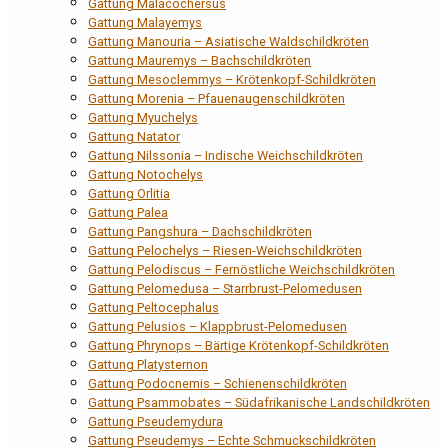
Gattung Malacochersus
Gattung Malayemys
Gattung Manouria – Asiatische Waldschildkröten
Gattung Mauremys – Bachschildkröten
Gattung Mesoclemmys – Krötenkopf-Schildkröten
Gattung Morenia – Pfauenaugenschildkröten
Gattung Myuchelys
Gattung Natator
Gattung Nilssonia – Indische Weichschildkröten
Gattung Notochelys
Gattung Orlitia
Gattung Palea
Gattung Pangshura – Dachschildkröten
Gattung Pelochelys – Riesen-Weichschildkröten
Gattung Pelodiscus – Fernöstliche Weichschildkröten
Gattung Pelomedusa – Starrbrust-Pelomedusen
Gattung Peltocephalus
Gattung Pelusios – Klappbrust-Pelomedusen
Gattung Phrynops – Bärtige Krötenkopf-Schildkröten
Gattung Platysternon
Gattung Podocnemis – Schienenschildkröten
Gattung Psammobates – Südafrikanische Landschildkröten
Gattung Pseudemydura
Gattung Pseudemys – Echte Schmuckschildkröten