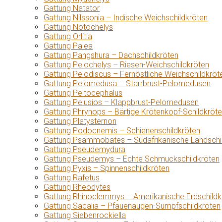
Gattung Natator
Gattung Nilssonia – Indische Weichschildkröten
Gattung Notochelys
Gattung Orlitia
Gattung Palea
Gattung Pangshura – Dachschildkröten
Gattung Pelochelys – Riesen-Weichschildkröten
Gattung Pelodiscus – Fernöstliche Weichschildkröt
Gattung Pelomedusa – Starrbrust-Pelomedusen
Gattung Peltocephalus
Gattung Pelusios – Klappbrust-Pelomedusen
Gattung Phrynops – Bärtige Krötenkopf-Schildkröt
Gattung Platysternon
Gattung Podocnemis – Schienenschildkröten
Gattung Psammobates – Südafrikanische Landschi
Gattung Pseudemydura
Gattung Pseudemys – Echte Schmuckschildkröten
Gattung Pyxis – Spinnenschildkröten
Gattung Rafetus
Gattung Rheodytes
Gattung Rhinoclemmys – Amerikanische Erdschildk
Gattung Sacalia – Pfauenaugen-Sumpfschildkröten
Gattung Siebenrockiella