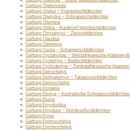
Gattung Chelonia – Grüne Meeresschildkröten
Gattung Chelonoidis
Gattung Chelus – Fransenschildkröten
Gattung Chelydra – Schnappschildkröten
Gattung Chersina
Gattung Chitra – Kurzkopf-Weichschildkröten
Gattung Chrysemys – Zierschildkröten
Gattung Claudius
Gattung Clemmys
Gattung Cuora – Scharnierschildkröten
Gattung Cyclanorbis – Westafrikanische Klappen-W
Gattung Cyclemys – Blattschildkröten
Gattung Cycloderma – Zentralafrikanische Klappen
Gattung Deirochelys
Gattung Dermatemys – Tabascoschildkröten
Gattung Dermochelys
Gattung Dogania
Gattung Elseya – Australische Schnappschildkröten
Gattung Elusor
Gattung Emydoidea
Gattung Emydura – Spitzkopfschildkröten
Gattung Emys
Gattung Eretmochelys
Gattung Erymnochelys