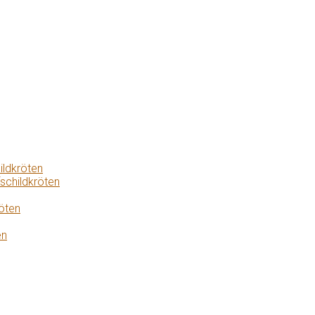
ildkröten
schildkröten
öten
en