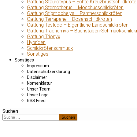
Gattung Staurotypus – Echte Kreuzbrustschildkröte
Gattung Sternotherus – Moschusschildkröten
Gattung Stigmochelys – Pantherschildkröten
Gattung Terrapene – Dosenschildkröten
Gattung Testudo – Eigentliche Landschildkröten
Gattung Trachemys – Buchstaben-Schmuckschildk
Gattung Trionyx
Hybriden
Schildkrötenschmuck
Sonstiges
Sonstiges
Impressum
Datenschutzerklärung
Disclaimer
Nomenklatur
Unser Team
Unser Logo
RSS Feed
Suchen
Suchen