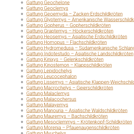
Gattung Geochelone
Gattung Geoclemys
Gattung Geoemyda – Zacken-Erdschildkröten
Gattung Glyptemys – Amerikanische Wasserschildk
Gattung Gopherus – Gopherschildkröten
Gattung Graptemys – Höckerschildkröten
Gattung Heosemys – Asiatische Erdschildkröten
Gattung Homopus – Flachschildkröten
Gattung Hydromedusa – Südamerikanische Schlang
Gattung Indotestudo – Asiatische Landschildkröten
Gattung Kinixys – Gelenkschildkröten
Gattung Kinosternon – Klappschildkröten
Gattung Lepidochelys
Gattung Leucocephalon
Gattung Lissemys – Asiatische Klappen-Weichschil
Gattung Macrochelys – Geierschildkröten
Gattung Malaclemys
Gattung Malacochersus
Gattung Malayemys
Gattung Manouria – Asiatische Waldschildkröten
Gattung Mauremys – Bachschildkröten
Gattung Mesoclemmys – Krötenkopf-Schildkröten
Gattung Morenia – Pfauenaugenschildkröten
Gattung Myuchelys