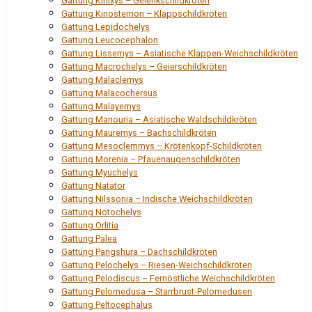
Gattung Kinixys – Gelenkschildkröten
Gattung Kinosternon – Klappschildkröten
Gattung Lepidochelys
Gattung Leucocephalon
Gattung Lissemys – Asiatische Klappen-Weichschildkröten
Gattung Macrochelys – Geierschildkröten
Gattung Malaclemys
Gattung Malacochersus
Gattung Malayemys
Gattung Manouria – Asiatische Waldschildkröten
Gattung Mauremys – Bachschildkröten
Gattung Mesoclemmys – Krötenkopf-Schildkröten
Gattung Morenia – Pfauenaugenschildkröten
Gattung Myuchelys
Gattung Natator
Gattung Nilssonia – Indische Weichschildkröten
Gattung Notochelys
Gattung Orlitia
Gattung Palea
Gattung Pangshura – Dachschildkröten
Gattung Pelochelys – Riesen-Weichschildkröten
Gattung Pelodiscus – Fernöstliche Weichschildkröten
Gattung Pelomedusa – Starrbrust-Pelomedusen
Gattung Peltocephalus