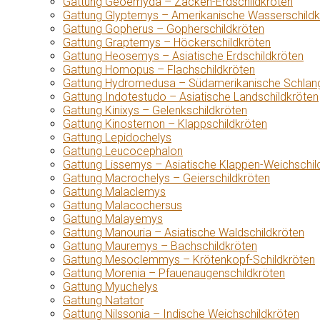
Gattung Geoemyda – Zacken-Erdschildkröten
Gattung Glyptemys – Amerikanische Wasserschildk
Gattung Gopherus – Gopherschildkröten
Gattung Graptemys – Höckerschildkröten
Gattung Heosemys – Asiatische Erdschildkröten
Gattung Homopus – Flachschildkröten
Gattung Hydromedusa – Südamerikanische Schlang
Gattung Indotestudo – Asiatische Landschildkröten
Gattung Kinixys – Gelenkschildkröten
Gattung Kinosternon – Klappschildkröten
Gattung Lepidochelys
Gattung Leucocephalon
Gattung Lissemys – Asiatische Klappen-Weichschil
Gattung Macrochelys – Geierschildkröten
Gattung Malaclemys
Gattung Malacochersus
Gattung Malayemys
Gattung Manouria – Asiatische Waldschildkröten
Gattung Mauremys – Bachschildkröten
Gattung Mesoclemmys – Krötenkopf-Schildkröten
Gattung Morenia – Pfauenaugenschildkröten
Gattung Myuchelys
Gattung Natator
Gattung Nilssonia – Indische Weichschildkröten