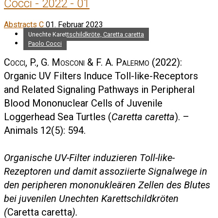
Cocci - 2022 - 01
Abstracts C
01. Februar 2023
Unechte Karettschildkröte, Caretta caretta
Paolo Cocci
Cocci, P., G. Mosconi & F. A. Palermo
(2022):
Organic UV Filters Induce Toll-like-Receptors
and Related Signaling Pathways in Peripheral
Blood Mononuclear Cells of Juvenile
Loggerhead Sea Turtles (
Caretta caretta
). –
Animals 12(5): 594.
Organische UV-Filter induzieren Toll-like-
Rezeptoren und damit assoziierte Signalwege in
den peripheren mononukleären Zellen des Blutes
bei juvenilen Unechten Karettschildkröten
(
Caretta caretta
).