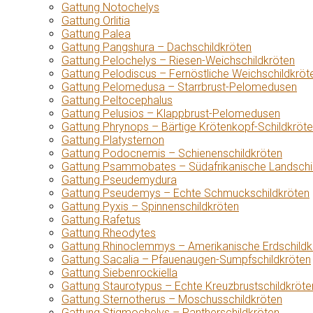
Gattung Notochelys
Gattung Orlitia
Gattung Palea
Gattung Pangshura – Dachschildkröten
Gattung Pelochelys – Riesen-Weichschildkröten
Gattung Pelodiscus – Fernöstliche Weichschildkröt
Gattung Pelomedusa – Starrbrust-Pelomedusen
Gattung Peltocephalus
Gattung Pelusios – Klappbrust-Pelomedusen
Gattung Phrynops – Bärtige Krötenkopf-Schildkröt
Gattung Platysternon
Gattung Podocnemis – Schienenschildkröten
Gattung Psammobates – Südafrikanische Landschi
Gattung Pseudemydura
Gattung Pseudemys – Echte Schmuckschildkröten
Gattung Pyxis – Spinnenschildkröten
Gattung Rafetus
Gattung Rheodytes
Gattung Rhinoclemmys – Amerikanische Erdschildk
Gattung Sacalia – Pfauenaugen-Sumpfschildkröten
Gattung Siebenrockiella
Gattung Staurotypus – Echte Kreuzbrustschildkröte
Gattung Sternotherus – Moschusschildkröten
Gattung Stigmochelys – Pantherschildkröten