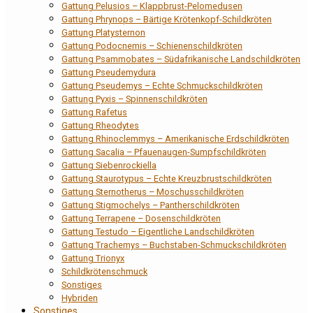
Gattung Pelusios – Klappbrust-Pelomedusen
Gattung Phrynops – Bärtige Krötenkopf-Schildkröten
Gattung Platysternon
Gattung Podocnemis – Schienenschildkröten
Gattung Psammobates – Südafrikanische Landschildkröten
Gattung Pseudemydura
Gattung Pseudemys – Echte Schmuckschildkröten
Gattung Pyxis – Spinnenschildkröten
Gattung Rafetus
Gattung Rheodytes
Gattung Rhinoclemmys – Amerikanische Erdschildkröten
Gattung Sacalia – Pfauenaugen-Sumpfschildkröten
Gattung Siebenrockiella
Gattung Staurotypus – Echte Kreuzbrustschildkröten
Gattung Sternotherus – Moschusschildkröten
Gattung Stigmochelys – Pantherschildkröten
Gattung Terrapene – Dosenschildkröten
Gattung Testudo – Eigentliche Landschildkröten
Gattung Trachemys – Buchstaben-Schmuckschildkröten
Gattung Trionyx
Schildkrötenschmuck
Sonstiges
Hybriden
Sonstiges