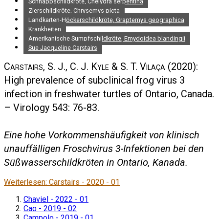
Schnappschildkröte, Chelydra serpentina
Zierschildkröte, Chrysemys picta
Landkarten-Höckerschildkröte, Graptemys geographica
Krankheiten
Amerikanische Sumpfschildkröte, Emydoidea blandingii
Sue Jacqueline Carstairs
Carstairs, S. J., C. J. Kyle & S. T. Vilaça
(2020):
High prevalence of subclinical frog virus 3
infection in freshwater turtles of Ontario, Canada.
– Virology 543: 76-83.
Eine hohe Vorkommenshäufigkeit von klinisch
unauffälligen Froschvirus 3-Infektionen bei den
Süßwasserschildkröten in Ontario, Kanada.
Weiterlesen: Carstairs - 2020 - 01
Chaviel - 2022 - 01
Cao - 2019 - 02
Campolo - 2019 - 01