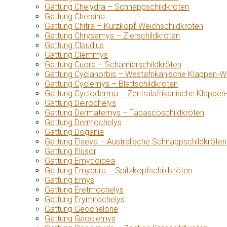
Gattung Chelydra – Schnappschildkröten
Gattung Chersina
Gattung Chitra – Kurzkopf-Weichschildkröten
Gattung Chrysemys – Zierschildkröten
Gattung Claudius
Gattung Clemmys
Gattung Cuora – Scharnierschildkröten
Gattung Cyclanorbis – Westafrikanische Klappen-W
Gattung Cyclemys – Blattschildkröten
Gattung Cycloderma – Zentralafrikanische Klappen
Gattung Deirochelys
Gattung Dermatemys – Tabascoschildkröten
Gattung Dermochelys
Gattung Dogania
Gattung Elseya – Australische Schnappschildkröten
Gattung Elusor
Gattung Emydoidea
Gattung Emydura – Spitzkopfschildkröten
Gattung Emys
Gattung Eretmochelys
Gattung Erymnochelys
Gattung Geochelone
Gattung Geoclemys