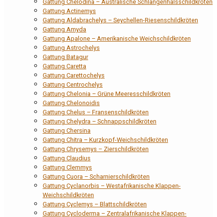
Gattung Chelodina – Australische Schlangenhalsschildkröten
Gattung Actinemys
Gattung Aldabrachelys – Seychellen-Riesenschildkröten
Gattung Amyda
Gattung Apalone – Amerikanische Weichschildkröten
Gattung Astrochelys
Gattung Batagur
Gattung Caretta
Gattung Carettochelys
Gattung Centrochelys
Gattung Chelonia – Grüne Meeresschildkröten
Gattung Chelonoidis
Gattung Chelus – Fransenschildkröten
Gattung Chelydra – Schnappschildkröten
Gattung Chersina
Gattung Chitra – Kurzkopf-Weichschildkröten
Gattung Chrysemys – Zierschildkröten
Gattung Claudius
Gattung Clemmys
Gattung Cuora – Scharnierschildkröten
Gattung Cyclanorbis – Westafrikanische Klappen-
Weichschildkröten
Gattung Cyclemys – Blattschildkröten
Gattung Cycloderma – Zentralafrikanische Klappen-