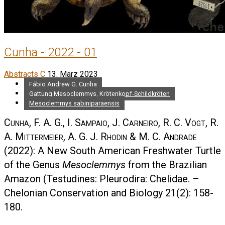
Cunha - 2022 - 01
Abstracts C
13. März 2023
Fábio Andrew G. Cunha
Gattung Mesoclemmys, Krötenkopf-Schildkröten
Mesoclemmys sabiniparaensis
Cunha, F. A. G., I. Sampaio, J. Carneiro, R. C. Vogt, R.
A. Mittermeier, A. G. J. Rhodin & M. C. Andrade
(2022): A New South American Freshwater Turtle
of the Genus
Mesoclemmys
from the Brazilian
Amazon (Testudines: Pleurodira: Chelidae. –
Chelonian Conservation and Biology 21(2): 158-
180.