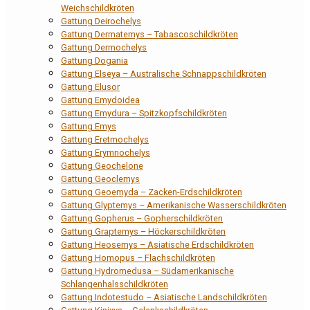
Weichschildkröten
Gattung Deirochelys
Gattung Dermatemys – Tabascoschildkröten
Gattung Dermochelys
Gattung Dogania
Gattung Elseya – Australische Schnappschildkröten
Gattung Elusor
Gattung Emydoidea
Gattung Emydura – Spitzkopfschildkröten
Gattung Emys
Gattung Eretmochelys
Gattung Erymnochelys
Gattung Geochelone
Gattung Geoclemys
Gattung Geoemyda – Zacken-Erdschildkröten
Gattung Glyptemys – Amerikanische Wasserschildkröten
Gattung Gopherus – Gopherschildkröten
Gattung Graptemys – Höckerschildkröten
Gattung Heosemys – Asiatische Erdschildkröten
Gattung Homopus – Flachschildkröten
Gattung Hydromedusa – Südamerikanische
Schlangenhalsschildkröten
Gattung Indotestudo – Asiatische Landschildkröten