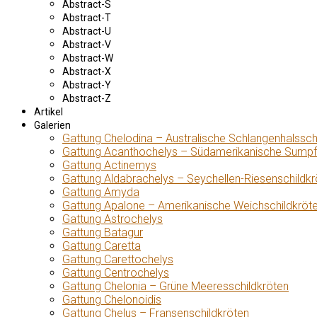
Abstract-S
Abstract-T
Abstract-U
Abstract-V
Abstract-W
Abstract-X
Abstract-Y
Abstract-Z
Artikel
Galerien
Gattung Chelodina – Australische Schlangenhalssch
Gattung Acanthochelys – Südamerikanische Sumpf
Gattung Actinemys
Gattung Aldabrachelys – Seychellen-Riesenschildkr
Gattung Amyda
Gattung Apalone – Amerikanische Weichschildkröt
Gattung Astrochelys
Gattung Batagur
Gattung Caretta
Gattung Carettochelys
Gattung Centrochelys
Gattung Chelonia – Grüne Meeresschildkröten
Gattung Chelonoidis
Gattung Chelus – Fransenschildkröten