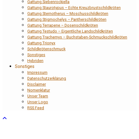
Gattung Siebenrockiella
Gattung Staurotypus – Echte Kreuzbrustschildkröten
Gattung Sternotherus – Moschusschildkröten
Gattung Stigmochelys – Pantherschildkröten
Gattung Terrapene – Dosenschildkröten
Gattung Testudo – Eigentliche Landschildkröten
Gattung Trachemys – Buchstaben-Schmuckschildkröten
Gattung Trionyx
Schildkrötenschmuck
Sonstiges
Hybriden
Sonstiges
Impressum
Datenschutzerklärung
Disclaimer
Nomenklatur
Unser Team
Unser Logo
RSS Feed