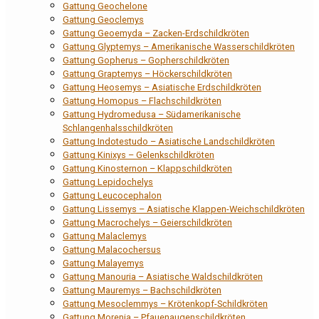
Gattung Geochelone
Gattung Geoclemys
Gattung Geoemyda – Zacken-Erdschildkröten
Gattung Glyptemys – Amerikanische Wasserschildkröten
Gattung Gopherus – Gopherschildkröten
Gattung Graptemys – Höckerschildkröten
Gattung Heosemys – Asiatische Erdschildkröten
Gattung Homopus – Flachschildkröten
Gattung Hydromedusa – Südamerikanische
Schlangenhalsschildkröten
Gattung Indotestudo – Asiatische Landschildkröten
Gattung Kinixys – Gelenkschildkröten
Gattung Kinosternon – Klappschildkröten
Gattung Lepidochelys
Gattung Leucocephalon
Gattung Lissemys – Asiatische Klappen-Weichschildkröten
Gattung Macrochelys – Geierschildkröten
Gattung Malaclemys
Gattung Malacochersus
Gattung Malayemys
Gattung Manouria – Asiatische Waldschildkröten
Gattung Mauremys – Bachschildkröten
Gattung Mesoclemmys – Krötenkopf-Schildkröten
Gattung Morenia – Pfauenaugenschildkröten