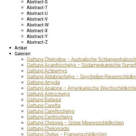
Abstract-S
Abstract-T
Abstract-U
Abstract-V
Abstract-W
Abstract-X
Abstract-Y
Abstract-Z
Artikel
Galerien
Gattung Chelodina – Australische Schlangenhalssch
Gattung Acanthochelys – Südamerikanische Sumpf
Gattung Actinemys
Gattung Aldabrachelys – Seychellen-Riesenschildkr
Gattung Amyda
Gattung Apalone – Amerikanische Weichschildkröt
Gattung Astrochelys
Gattung Batagur
Gattung Caretta
Gattung Carettochelys
Gattung Centrochelys
Gattung Chelonia – Grüne Meeresschildkröten
Gattung Chelonoidis
Gattung Chelus – Fransenschildkröten