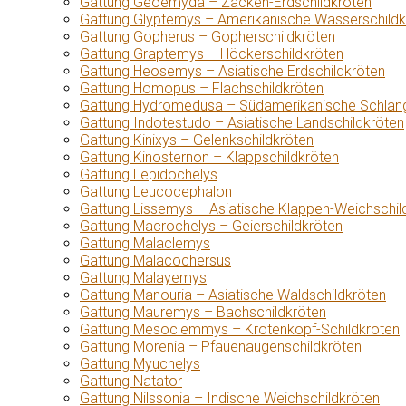
Gattung Geoemyda – Zacken-Erdschildkröten
Gattung Glyptemys – Amerikanische Wasserschildk
Gattung Gopherus – Gopherschildkröten
Gattung Graptemys – Höckerschildkröten
Gattung Heosemys – Asiatische Erdschildkröten
Gattung Homopus – Flachschildkröten
Gattung Hydromedusa – Südamerikanische Schlang
Gattung Indotestudo – Asiatische Landschildkröten
Gattung Kinixys – Gelenkschildkröten
Gattung Kinosternon – Klappschildkröten
Gattung Lepidochelys
Gattung Leucocephalon
Gattung Lissemys – Asiatische Klappen-Weichschil
Gattung Macrochelys – Geierschildkröten
Gattung Malaclemys
Gattung Malacochersus
Gattung Malayemys
Gattung Manouria – Asiatische Waldschildkröten
Gattung Mauremys – Bachschildkröten
Gattung Mesoclemmys – Krötenkopf-Schildkröten
Gattung Morenia – Pfauenaugenschildkröten
Gattung Myuchelys
Gattung Natator
Gattung Nilssonia – Indische Weichschildkröten