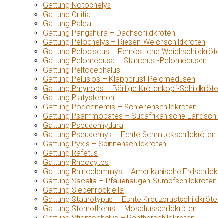
Gattung Notochelys
Gattung Orlitia
Gattung Palea
Gattung Pangshura – Dachschildkröten
Gattung Pelochelys – Riesen-Weichschildkröten
Gattung Pelodiscus – Fernöstliche Weichschildkröt
Gattung Pelomedusa – Starrbrust-Pelomedusen
Gattung Peltocephalus
Gattung Pelusios – Klappbrust-Pelomedusen
Gattung Phrynops – Bärtige Krötenkopf-Schildkröt
Gattung Platysternon
Gattung Podocnemis – Schienenschildkröten
Gattung Psammobates – Südafrikanische Landschi
Gattung Pseudemydura
Gattung Pseudemys – Echte Schmuckschildkröten
Gattung Pyxis – Spinnenschildkröten
Gattung Rafetus
Gattung Rheodytes
Gattung Rhinoclemmys – Amerikanische Erdschildk
Gattung Sacalia – Pfauenaugen-Sumpfschildkröten
Gattung Siebenrockiella
Gattung Staurotypus – Echte Kreuzbrustschildkröte
Gattung Sternotherus – Moschusschildkröten
Gattung Stigmochelys – Pantherschildkröten