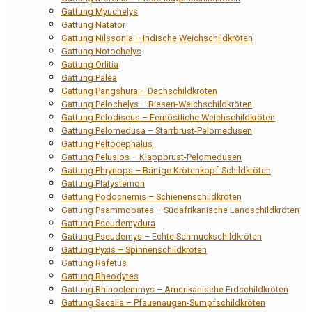
Gattung Myuchelys
Gattung Natator
Gattung Nilssonia – Indische Weichschildkröten
Gattung Notochelys
Gattung Orlitia
Gattung Palea
Gattung Pangshura – Dachschildkröten
Gattung Pelochelys – Riesen-Weichschildkröten
Gattung Pelodiscus – Fernöstliche Weichschildkröten
Gattung Pelomedusa – Starrbrust-Pelomedusen
Gattung Peltocephalus
Gattung Pelusios – Klappbrust-Pelomedusen
Gattung Phrynops – Bärtige Krötenkopf-Schildkröten
Gattung Platysternon
Gattung Podocnemis – Schienenschildkröten
Gattung Psammobates – Südafrikanische Landschildkröten
Gattung Pseudemydura
Gattung Pseudemys – Echte Schmuckschildkröten
Gattung Pyxis – Spinnenschildkröten
Gattung Rafetus
Gattung Rheodytes
Gattung Rhinoclemmys – Amerikanische Erdschildkröten
Gattung Sacalia – Pfauenaugen-Sumpfschildkröten