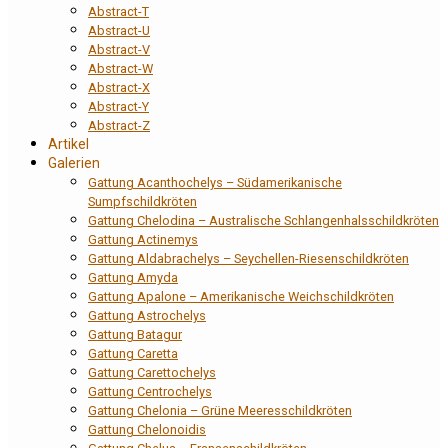
Abstract-T
Abstract-U
Abstract-V
Abstract-W
Abstract-X
Abstract-Y
Abstract-Z
Artikel
Galerien
Gattung Acanthochelys – Südamerikanische
Sumpfschildkröten
Gattung Chelodina – Australische Schlangenhalsschildkröten
Gattung Actinemys
Gattung Aldabrachelys – Seychellen-Riesenschildkröten
Gattung Amyda
Gattung Apalone – Amerikanische Weichschildkröten
Gattung Astrochelys
Gattung Batagur
Gattung Caretta
Gattung Carettochelys
Gattung Centrochelys
Gattung Chelonia – Grüne Meeresschildkröten
Gattung Chelonoidis