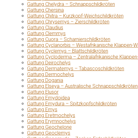
Gattung Chelydra – Schnappschildkröten
Gattung Chersina
Gattung Chitra – Kurzkopf-Weichschildkröten
Gattung Chrysemys – Zierschildkröten
Gattung Claudius
Gattung Clemmys
Gattung Cuora – Scharnierschildkröten
Gattung Cyclanorbis – Westafrikanische Klappen-W
Gattung Cyclemys – Blattschildkröten
Gattung Cycloderma – Zentralafrikanische Klappen
Gattung Deirochelys
Gattung Dermatemys – Tabascoschildkröten
Gattung Dermochelys
Gattung Dogania
Gattung Elseya – Australische Schnappschildkröten
Gattung Elusor
Gattung Emydoidea
Gattung Emydura – Spitzkopfschildkröten
Gattung Emys
Gattung Eretmochelys
Gattung Erymnochelys
Gattung Geochelone
Gattung Geoclemys