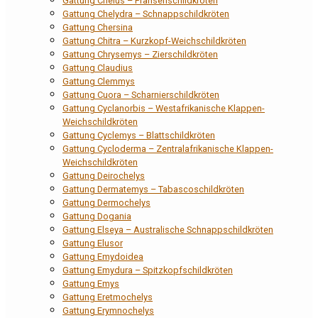
Gattung Chelus – Fransenschildkröten
Gattung Chelydra – Schnappschildkröten
Gattung Chersina
Gattung Chitra – Kurzkopf-Weichschildkröten
Gattung Chrysemys – Zierschildkröten
Gattung Claudius
Gattung Clemmys
Gattung Cuora – Scharnierschildkröten
Gattung Cyclanorbis – Westafrikanische Klappen-
Weichschildkröten
Gattung Cyclemys – Blattschildkröten
Gattung Cycloderma – Zentralafrikanische Klappen-
Weichschildkröten
Gattung Deirochelys
Gattung Dermatemys – Tabascoschildkröten
Gattung Dermochelys
Gattung Dogania
Gattung Elseya – Australische Schnappschildkröten
Gattung Elusor
Gattung Emydoidea
Gattung Emydura – Spitzkopfschildkröten
Gattung Emys
Gattung Eretmochelys
Gattung Erymnochelys