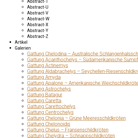
Abstract-T
Abstract-U
Abstract-V
Abstract-W
Abstract-X
Abstract-Y
Abstract-Z
Artikel
Galerien
Gattung Chelodina – Australische Schlangenhalssch
Gattung Acanthochelys – Südamerikanische Sumpf
Gattung Actinemys
Gattung Aldabrachelys – Seychellen-Riesenschildkr
Gattung Amyda
Gattung Apalone – Amerikanische Weichschildkröt
Gattung Astrochelys
Gattung Batagur
Gattung Caretta
Gattung Carettochelys
Gattung Centrochelys
Gattung Chelonia – Grüne Meeresschildkröten
Gattung Chelonoidis
Gattung Chelus – Fransenschildkröten
Gattung Chelydra – Schnappschildkröten