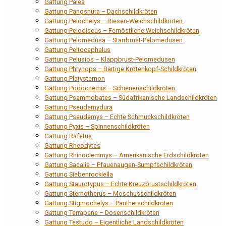
Gattung Palea
Gattung Pangshura – Dachschildkröten
Gattung Pelochelys – Riesen-Weichschildkröten
Gattung Pelodiscus – Fernöstliche Weichschildkröten
Gattung Pelomedusa – Starrbrust-Pelomedusen
Gattung Peltocephalus
Gattung Pelusios – Klappbrust-Pelomedusen
Gattung Phrynops – Bärtige Krötenkopf-Schildkröten
Gattung Platysternon
Gattung Podocnemis – Schienenschildkröten
Gattung Psammobates – Südafrikanische Landschildkröten
Gattung Pseudemydura
Gattung Pseudemys – Echte Schmuckschildkröten
Gattung Pyxis – Spinnenschildkröten
Gattung Rafetus
Gattung Rheodytes
Gattung Rhinoclemmys – Amerikanische Erdschildkröten
Gattung Sacalia – Pfauenaugen-Sumpfschildkröten
Gattung Siebenrockiella
Gattung Staurotypus – Echte Kreuzbrustschildkröten
Gattung Sternotherus – Moschusschildkröten
Gattung Stigmochelys – Pantherschildkröten
Gattung Terrapene – Dosenschildkröten
Gattung Testudo – Eigentliche Landschildkröten