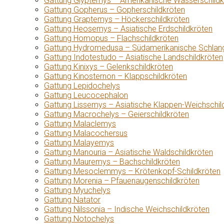
Gattung Glyptemys – Amerikanische Wasserschildk
Gattung Gopherus – Gopherschildkröten
Gattung Graptemys – Höckerschildkröten
Gattung Heosemys – Asiatische Erdschildkröten
Gattung Homopus – Flachschildkröten
Gattung Hydromedusa – Südamerikanische Schlang
Gattung Indotestudo – Asiatische Landschildkröten
Gattung Kinixys – Gelenkschildkröten
Gattung Kinosternon – Klappschildkröten
Gattung Lepidochelys
Gattung Leucocephalon
Gattung Lissemys – Asiatische Klappen-Weichschil
Gattung Macrochelys – Geierschildkröten
Gattung Malaclemys
Gattung Malacochersus
Gattung Malayemys
Gattung Manouria – Asiatische Waldschildkröten
Gattung Mauremys – Bachschildkröten
Gattung Mesoclemmys – Krötenkopf-Schildkröten
Gattung Morenia – Pfauenaugenschildkröten
Gattung Myuchelys
Gattung Natator
Gattung Nilssonia – Indische Weichschildkröten
Gattung Notochelys