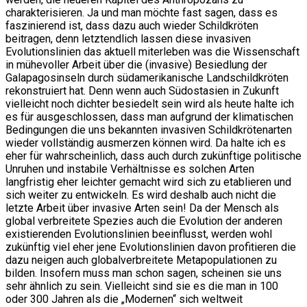
charakterisieren. Ja und man möchte fast sagen, dass es
faszinierend ist, dass dazu auch wieder Schildkröten
beitragen, denn letztendlich lassen diese invasiven
Evolutionslinien das aktuell miterleben was die Wissenschaft
in mühevoller Arbeit über die (invasive) Besiedlung der
Galapagosinseln durch südamerikanische Landschildkröten
rekonstruiert hat. Denn wenn auch Südostasien in Zukunft
vielleicht noch dichter besiedelt sein wird als heute halte ich
es für ausgeschlossen, dass man aufgrund der klimatischen
Bedingungen die uns bekannten invasiven Schildkrötenarten
wieder vollständig ausmerzen können wird. Da halte ich es
eher für wahrscheinlich, dass auch durch zukünftige politische
Unruhen und instabile Verhältnisse es solchen Arten
langfristig eher leichter gemacht wird sich zu etablieren und
sich weiter zu entwickeln. Es wird deshalb auch nicht die
letzte Arbeit über invasive Arten sein! Da der Mensch als
global verbreitete Spezies auch die Evolution der anderen
existierenden Evolutionslinien beeinflusst, werden wohl
zukünftig viel eher jene Evolutionslinien davon profitieren die
dazu neigen auch globalverbreitete Metapopulationen zu
bilden. Insofern muss man schon sagen, scheinen sie uns
sehr ähnlich zu sein. Vielleicht sind sie es die man in 100
oder 300 Jahren als die „Modernen“ sich weltweit