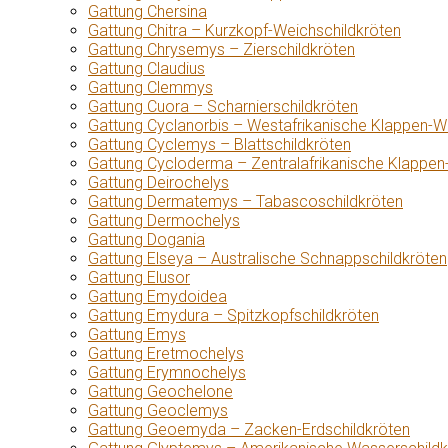
Gattung Chersina
Gattung Chitra – Kurzkopf-Weichschildkröten
Gattung Chrysemys – Zierschildkröten
Gattung Claudius
Gattung Clemmys
Gattung Cuora – Scharnierschildkröten
Gattung Cyclanorbis – Westafrikanische Klappen-W
Gattung Cyclemys – Blattschildkröten
Gattung Cycloderma – Zentralafrikanische Klappen
Gattung Deirochelys
Gattung Dermatemys – Tabascoschildkröten
Gattung Dermochelys
Gattung Dogania
Gattung Elseya – Australische Schnappschildkröten
Gattung Elusor
Gattung Emydoidea
Gattung Emydura – Spitzkopfschildkröten
Gattung Emys
Gattung Eretmochelys
Gattung Erymnochelys
Gattung Geochelone
Gattung Geoclemys
Gattung Geoemyda – Zacken-Erdschildkröten