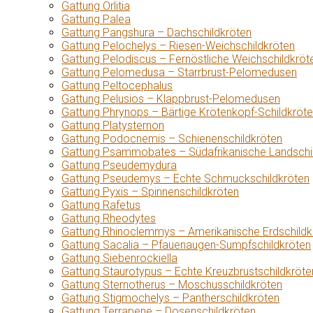
Gattung Orlitia
Gattung Palea
Gattung Pangshura – Dachschildkröten
Gattung Pelochelys – Riesen-Weichschildkröten
Gattung Pelodiscus – Fernöstliche Weichschildkröt
Gattung Pelomedusa – Starrbrust-Pelomedusen
Gattung Peltocephalus
Gattung Pelusios – Klappbrust-Pelomedusen
Gattung Phrynops – Bärtige Krötenkopf-Schildkröt
Gattung Platysternon
Gattung Podocnemis – Schienenschildkröten
Gattung Psammobates – Südafrikanische Landschi
Gattung Pseudemydura
Gattung Pseudemys – Echte Schmuckschildkröten
Gattung Pyxis – Spinnenschildkröten
Gattung Rafetus
Gattung Rheodytes
Gattung Rhinoclemmys – Amerikanische Erdschildk
Gattung Sacalia – Pfauenaugen-Sumpfschildkröten
Gattung Siebenrockiella
Gattung Staurotypus – Echte Kreuzbrustschildkröte
Gattung Sternotherus – Moschusschildkröten
Gattung Stigmochelys – Pantherschildkröten
Gattung Terrapene – Dosenschildkröten