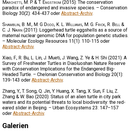
Marchetti, M. P. & T. Engstrom
(2015): The conservation
paradox of endangered and invasive species. – Conservation
Biology 30(2): 434-437 oder
Abstract-Archiv
.
Shamblin, B. M., M. G Dodd, K. L. Williams, M. G. Frick, R. Bell &
C. J. Nairn
(2011): Loggerhead turtle eggshells as a source of
maternal nuclear genomic DNA for population genetic studies.
– Molecular Ecology Resources 11(1): 110-115 oder
Abstract-Archiv
.
Xiao, F., R. Bu, L. Lin, J. Mueti, J. Wang, Z. Ye & H. Shi (2021): A
Survey of Freshwater Turtles in Diaoluoshan Nature Reserve
with Conservation Implications for the Endangered Big-
Headed Turtle. – Chelonian Conservation and Biology 20(1):
139-143 oder
Abstract-Archiv
.
Zhang, Y., T. Song, Q. Jin, Y. Huang, X. Tang, X. Sun, F. Liu, Z.
Zhang & W. Bao (2020): Status of an alien turtle in city park
waters and its potential threats to local biodiversity: the red-
eared slider in Beijing. – Urban Ecosystems 23: 147–157
oder
Abstract-Archiv
.
Galerien