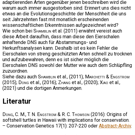
adaptierenden Arten gegenüber jenen beschreiben wird die
warum auch immer ausgestorben sind. Erinnert uns dies nicht
etwas an die Evolutionsgeschichte der Menschheit die uns
seit Jahrzehnten fast mit monatlich erscheinenden
wissenschaftlichen Erkenntnissen aufgezeichnet wird?
Wie schon bei
Shamblin
et al. (2011) erwähnt vereist auch
diese Arbeit daraufhin, dass man diese den Eierschalen
anhaftende DNS auch für Abstammungs- und
Herkunftsanalysen kann. Deshalb ist es kein Fehler die
Eierschalen von streng geschützten Arten schnell zu trocknen
und aufzubewahren, denn es ist sicher möglich die
Eierschalen DNS sowohl der Mutter wie auch dem Schlüpfling
zuzuordnen.
Siehe dazu auch
Shamblin
et al., (2011);
Marchetti & Engstrom
(2015);
Dong
et al., (2016);
Zhang
et al., (2020);
Xiao
et al.,
(2021) und die dortigen Anmerkungen.
Literatur
Dong, C. M., T. N. Engstrom & R. C. Thomson
(2016): Origins of
softshell turtles in Hawaii with implications for conservation.
– Conservation Genetics 17(1): 207-220 oder
Abstract-Archiv
.