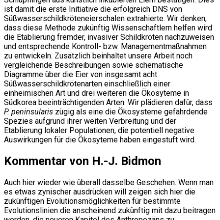
ist damit die erste Initiative die erfolgreich DNS von
Süßwasserschildkröteneierschalen extrahierte. Wir denken,
dass diese Methode zukünftig Wissenschaftlern helfen wird
die Etablierung fremder, invasiver Schildkröten nachzuweisen
und entsprechende Kontroll- bzw. Managementmaßnahmen
zu entwickeln. Zusätzlich beinhaltet unsere Arbeit noch
vergleichende Beschreibungen sowie schematische
Diagramme über die Eier von insgesamt acht
Süßwasserschildkrötenarten einschließlich einer
einheimischen Art und drei weiteren die Ökosyteme in
Südkorea beeinträchtigenden Arten. Wir plädieren dafür, dass
P. peninsularis
zügig als eine die Ökosysteme gefährdende
Spezies aufgrund ihrer weiten Verbreitung und der
Etablierung lokaler Populationen, die potentiell negative
Auswirkungen für die Ökosyteme haben eingestuft wird.
Kommentar von H.-J. Bidmon
Auch hier wieder wie überall dasselbe Geschehen. Wenn man
es etwas zynischer ausdrücken will zeigen sich hier die
zukünftigen Evolutionsmöglichkeiten für bestimmte
Evolutionslinien die anscheinend zukünftig mit dazu beitragen
werden, die neueren Kapitel des Anthropozäns zu