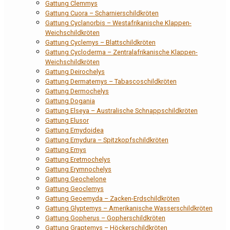
Gattung Clemmys
Gattung Cuora – Scharnierschildkröten
Gattung Cyclanorbis – Westafrikanische Klappen-
Weichschildkröten
Gattung Cyclemys – Blattschildkröten
Gattung Cycloderma – Zentralafrikanische Klappen-
Weichschildkröten
Gattung Deirochelys
Gattung Dermatemys – Tabascoschildkröten
Gattung Dermochelys
Gattung Dogania
Gattung Elseya – Australische Schnappschildkröten
Gattung Elusor
Gattung Emydoidea
Gattung Emydura – Spitzkopfschildkröten
Gattung Emys
Gattung Eretmochelys
Gattung Erymnochelys
Gattung Geochelone
Gattung Geoclemys
Gattung Geoemyda – Zacken-Erdschildkröten
Gattung Glyptemys – Amerikanische Wasserschildkröten
Gattung Gopherus – Gopherschildkröten
Gattung Graptemys – Höckerschildkröten