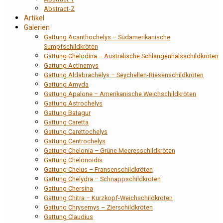
Abstract-Z
Artikel
Galerien
Gattung Acanthochelys – Südamerikanische
Sumpfschildkröten
Gattung Chelodina – Australische Schlangenhalsschildkröten
Gattung Actinemys
Gattung Aldabrachelys – Seychellen-Riesenschildkröten
Gattung Amyda
Gattung Apalone – Amerikanische Weichschildkröten
Gattung Astrochelys
Gattung Batagur
Gattung Caretta
Gattung Carettochelys
Gattung Centrochelys
Gattung Chelonia – Grüne Meeresschildkröten
Gattung Chelonoidis
Gattung Chelus – Fransenschildkröten
Gattung Chelydra – Schnappschildkröten
Gattung Chersina
Gattung Chitra – Kurzkopf-Weichschildkröten
Gattung Chrysemys – Zierschildkröten
Gattung Claudius