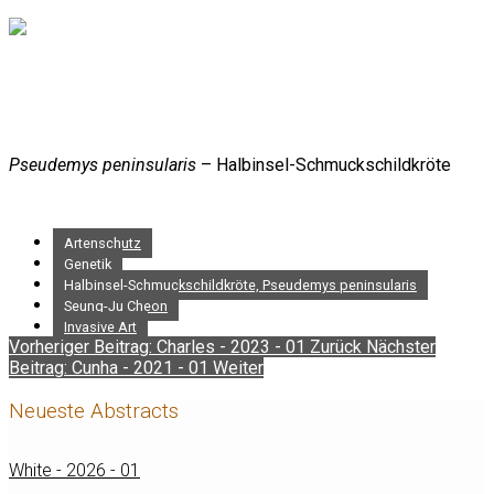
Pseudemys peninsularis
– Halbinsel-Schmuckschildkröte
Artenschutz
Genetik
Halbinsel-Schmuckschildkröte, Pseudemys peninsularis
Seung-Ju Cheon
Invasive Art
Vorheriger Beitrag: Charles - 2023 - 01
Zurück
Nächster
Beitrag: Cunha - 2021 - 01
Weiter
Neueste Abstracts
White - 2026 - 01