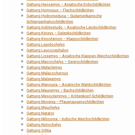
Gattung Heosemys – Asiatische Erdschildkröten
Gattung Homopus – Flachschildkröten
Gattung Hydromedusa – Südamerikanische
Schlangenhalsschildkröten
Gattung Indotestudo – Asiatische Landschildkröten
Gattung Kinixys – Gelenkschildkröten
Gattung Kinosternon – Klappschildkröten
Gattung Lepidochelys
Gattung Leucocephalon
Gattung Lissemys – Asiatische Klappen-Weichschildkröten
Gattung Macrochelys – Geierschildkröten
Gattung Malaclemys
Gattung Malacochersus
Gattung Malayemys
Gattung Manouria – Asiatische Waldschildkröten
Gattung Mauremys – Bachschildkröten
Gattung Mesoclemmys – Krötenkopf-Schildkröten
Gattung Morenia – Pfauenaugenschildkröten
Gattung Myuchelys
Gattung Natator
Gattung Nilssonia – Indische Weichschildkröten
Gattung Notochelys
Gattung Orlitia