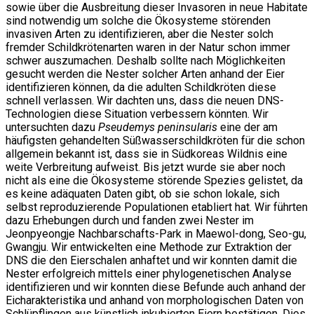
sowie über die Ausbreitung dieser Invasoren in neue Habitate
sind notwendig um solche die Ökosysteme störenden
invasiven Arten zu identifizieren, aber die Nester solch
fremder Schildkrötenarten waren in der Natur schon immer
schwer auszumachen. Deshalb sollte nach Möglichkeiten
gesucht werden die Nester solcher Arten anhand der Eier
identifizieren können, da die adulten Schildkröten diese
schnell verlassen. Wir dachten uns, dass die neuen DNS-
Technologien diese Situation verbessern könnten. Wir
untersuchten dazu
Pseudemys peninsularis
eine der am
häufigsten gehandelten Süßwasserschildkröten für die schon
allgemein bekannt ist, dass sie in Südkoreas Wildnis eine
weite Verbreitung aufweist. Bis jetzt wurde sie aber noch
nicht als eine die Ökosysteme störende Spezies gelistet, da
es keine adäquaten Daten gibt, ob sie schon lokale, sich
selbst reproduzierende Populationen etabliert hat. Wir führten
dazu Erhebungen durch und fanden zwei Nester im
Jeonpyeongje Nachbarschafts-Park in Maewol-dong, Seo-gu,
Gwangju. Wir entwickelten eine Methode zur Extraktion der
DNS die den Eierschalen anhaftet und wir konnten damit die
Nester erfolgreich mittels einer phylogenetischen Analyse
identifizieren und wir konnten diese Befunde auch anhand der
Eicharakteristika und anhand von morphologischen Daten von
Schlüpflingen aus künstlich inkubierten Eiern bestätigen. Dies