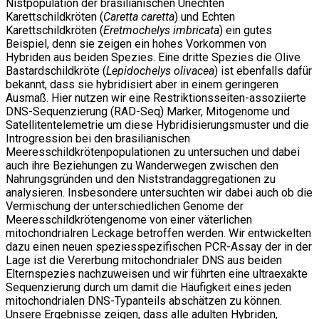
Nistpopulation der brasilianischen Unechten
Karettschildkröten (
Caretta caretta
) und Echten
Karettschildkröten (
Eretmochelys imbricata
) ein gutes
Beispiel, denn sie zeigen ein hohes Vorkommen von
Hybriden aus beiden Spezies. Eine dritte Spezies die Olive
Bastardschildkröte (
Lepidochelys olivacea
) ist ebenfalls dafür
bekannt, dass sie hybridisiert aber in einem geringeren
Ausmaß. Hier nutzen wir eine Restriktionsseiten-assoziierte
DNS-Sequenzierung (RAD-Seq) Marker, Mitogenome und
Satellitentelemetrie um diese Hybridisierungsmuster und die
Introgression bei den brasilianischen
Meeresschildkrötenpopulationen zu untersuchen und dabei
auch ihre Beziehungen zu Wanderwegen zwischen den
Nahrungsgründen und den Niststrandaggregationen zu
analysieren. Insbesondere untersuchten wir dabei auch ob die
Vermischung der unterschiedlichen Genome der
Meeresschildkrötengenome von einer väterlichen
mitochondrialren Leckage betroffen werden. Wir entwickelten
dazu einen neuen speziesspezifischen PCR-Assay der in der
Lage ist die Vererbung mitochondrialer DNS aus beiden
Elternspezies nachzuweisen und wir führten eine ultraexakte
Sequenzierung durch um damit die Häufigkeit eines jeden
mitochondrialen DNS-Typanteils abschätzen zu können.
Unsere Ergebnisse zeigen, dass alle adulten Hybriden,