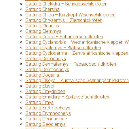
Gattung Chelydra – Schnappschildkröten
Gattung Chersina
Gattung Chitra – Kurzkopf-Weichschildkröten
Gattung Chrysemys – Zierschildkröten
Gattung Claudius
Gattung Clemmys
Gattung Cuora – Scharnierschildkröten
Gattung Cyclanorbis – Westafrikanische Klappen-W
Gattung Cyclemys – Blattschildkröten
Gattung Cycloderma – Zentralafrikanische Klappen
Gattung Deirochelys
Gattung Dermatemys – Tabascoschildkröten
Gattung Dermochelys
Gattung Dogania
Gattung Elseya – Australische Schnappschildkröten
Gattung Elusor
Gattung Emydoidea
Gattung Emydura – Spitzkopfschildkröten
Gattung Emys
Gattung Eretmochelys
Gattung Erymnochelys
Gattung Geochelone
Gattung Geoclemys