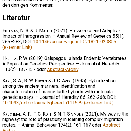
den dortigen Kommentar.
Literatur
Edelman, N. B. & J. Mallet
(2021): Prevalence and Adaptive
Impact of Introgression. – Annual Review of Genetics 55(1):
265–283; DOI:
10.1146/annurev-genet-021821-020805
(externer Link)
.
Hedrick, P. W.
(2019): Galapagos Islands Endemic Vertebrates:
A Population Genetics Perspective. – Journal of Heredity
110(2): 137-157 oder
Abstract-Archiv
.
Karl, S. A., B. W. Bowen & J. C. Avise
(1995): Hybridization
among the ancient mariners: identification and
characterization of marine turtle hybrids with molecular
genetic assays. – Journal of Heredity 86: 262-268; DOI:
10.1093/oxfordjournals.jhered.a111579 (externer Link)
.
Krochmal, A. R., T. C. Roth & N. T. Simmons
(2021): My way is the
highway: the role of plasticity in learning complex migration
routes. – Animal Behaviour 174(2): 161-167 oder
Abstract-
Archiv
.