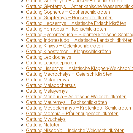
Gattung Geoemyda – Zacken-Erdschildkröten
Gattung Glyptemys – Amerikanische Wasserschildk
Gattung Gopherus – Gopherschildkröten
Gattung Graptemys – Höckerschildkröten
Gattung Heosemys – Asiatische Erdschildkröten
Gattung Homopus – Flachschildkröten
Gattung Hydromedusa – Südamerikanische Schlang
Gattung Indotestudo – Asiatische Landschildkröten
Gattung Kinixys – Gelenkschildkröten
Gattung Kinosternon – Klappschildkröten
Gattung Lepidochelys
Gattung Leucocephalon
Gattung Lissemys – Asiatische Klappen-Weichschil
Gattung Macrochelys – Geierschildkröten
Gattung Malaclemys
Gattung Malacochersus
Gattung Malayemys
Gattung Manouria – Asiatische Waldschildkröten
Gattung Mauremys – Bachschildkröten
Gattung Mesoclemmys – Krötenkopf-Schildkröten
Gattung Morenia – Pfauenaugenschildkröten
Gattung Myuchelys
Gattung Natator
Gattung Nilssonia – Indische Weichschildkröten