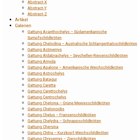
Abstract-X
Abstract-Y
Abstract-Z
Artikel
Galerien
Gattung Acanthochelys – Südamerikanische
Sumpfschildkröten
Gattung Chelodina – Australische Schlangenhalsschildkröten
Gattung Actinemys
Gattung Aldabrachelys – Seychellen-Riesenschildkröten
Gattung Amyda
Gattung Apalone – Amerikanische Weichschildkröten
Gattung Astrochelys
Gattung Batagur
Gattung Caretta
Gattung Carettochelys
Gattung Centrochelys
Gattung Chelonia – Grüne Meeresschildkröten
Gattung Chelonoidis
Gattung Chelus – Fransenschildkröten
Gattung Chelydra – Schnappschildkröten
Gattung Chersina
Gattung Chitra – Kurzkopf-Weichschildkröten
Gattung Chrysemys – Zierschildkröten