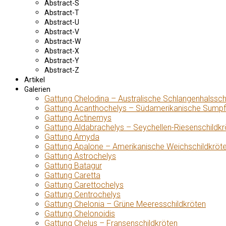
Abstract-S
Abstract-T
Abstract-U
Abstract-V
Abstract-W
Abstract-X
Abstract-Y
Abstract-Z
Artikel
Galerien
Gattung Chelodina – Australische Schlangenhalssch
Gattung Acanthochelys – Südamerikanische Sumpf
Gattung Actinemys
Gattung Aldabrachelys – Seychellen-Riesenschildkr
Gattung Amyda
Gattung Apalone – Amerikanische Weichschildkröt
Gattung Astrochelys
Gattung Batagur
Gattung Caretta
Gattung Carettochelys
Gattung Centrochelys
Gattung Chelonia – Grüne Meeresschildkröten
Gattung Chelonoidis
Gattung Chelus – Fransenschildkröten