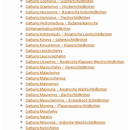
Gattung Gopherus – Gopherschildkröten
Gattung Graptemys – Höckerschildkröten
Gattung Heosemys – Asiatische Erdschildkröten
Gattung Homopus – Flachschildkröten
Gattung Hydromedusa – Südamerikanische
Schlangenhalsschildkröten
Gattung Indotestudo – Asiatische Landschildkröten
Gattung Kinixys – Gelenkschildkröten
Gattung Kinosternon – Klappschildkröten
Gattung Lepidochelys
Gattung Leucocephalon
Gattung Lissemys – Asiatische Klappen-Weichschildkröten
Gattung Macrochelys – Geierschildkröten
Gattung Malaclemys
Gattung Malacochersus
Gattung Malayemys
Gattung Manouria – Asiatische Waldschildkröten
Gattung Mauremys – Bachschildkröten
Gattung Mesoclemmys – Krötenkopf-Schildkröten
Gattung Morenia – Pfauenaugenschildkröten
Gattung Myuchelys
Gattung Natator
Gattung Nilssonia – Indische Weichschildkröten
Gattung Notochelys