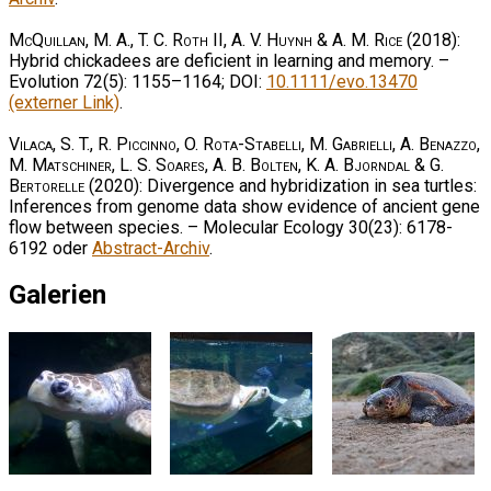
McQuillan, M. A., T. C. Roth II, A. V. Huynh & A. M. Rice
(2018):
Hybrid chickadees are deficient in learning and memory. –
Evolution 72(5): 1155–1164; DOI:
10.1111/evo.13470
(externer Link)
.
Vilaca, S. T., R. Piccinno, O. Rota-Stabelli, M. Gabrielli, A. Benazzo,
M. Matschiner, L. S. Soares, A. B. Bolten, K. A. Bjorndal & G.
Bertorelle
(2020): Divergence and hybridization in sea turtles:
Inferences from genome data show evidence of ancient gene
flow between species. – Molecular Ecology 30(23): 6178-
6192 oder
Abstract-Archiv
.
Galerien