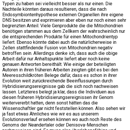
Typen zu haben sei vielleicht besser als nur einen. Die
Nachteile könnten daraus resultieren, dass die nach
Endosymbiontenhypothese externen Organellen ihre eigene
DNS besitzen und exprimieren aber eben nur noch einen sehr
begrenzten Anteil. Viele Genprodukte die die Mitochondrien
benötigen stammen aus dem Zellkern der wahrscheinlich nur
die entsprechenden Produkte für einen Mitochondrientyp
liefert. Ebenso könnte dabei auch die natürlicherweise in
Zellen stattfindende Fusion von Mitochondrien negativ
betroffen sein. Allerdings denke ich, dass auch die obige
Arbeit dafür nur Anhaltspunkte liefert aber noch keine
genauen Antworten bereithält. Wie einige der beteiligten
Autoren in ihren früheren Arbeiten zeigten gibt es bei den
Meeresschildkröten Belege dafür, dass es schon in ihrer
Evolution weit zurückreichende Beeinflussungen durch
Hybridisierungsereignisse gab die sich noch nachweisen
lassen. Letzteres belegt ja klar, dass die Individuen aus
diesen früheren Hybridisierungsereignissen ihr Genom
weitervererbt hatten, denn sonst hätten das die
Wissenschaftler gar nicht feststellen können. Also sehen wir
ja fast etwas Ähnliches wie wir es aus unserem
Evolutionsverlauf ersehen können wo auch noch Reste des
Genoms der Neandertaler oder Denisova-Menschen