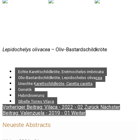
Lepidochelys olivacea
– Oliv-Bastardschildkröte
Echte Karettschildkröte, Eretmochelys imbricata
Oliv-Bastardschildkröte, Lepidochelys olivacea
Unechte Karettschildkröte, Caretta caretta
Genetik
Hybridisierung
Sibelle Torres Vilaça
Vorheriger Beitrag: Vilaça - 2022 - 02
Zurück
Nächster
Beitrag: Valenzuela - 2019 - 01
Weiter
Neueste Abstracts