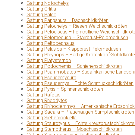
Gattung Notochelys
Gattung Orlitia
Gattung Palea
Gattung Pangshura – Dachschildkröten
Gattung Pelochelys – Riesen-Weichschildkröten
Gattung Pelodiscus – Fernöstliche Weichschildkröt
Gattung Pelomedusa – Starrbrust-Pelomedusen
Gattung Peltocephalus
Gattung Pelusios – Klappbrust-Pelomedusen
Gattung Phrynops – Bärtige Krötenkopf-Schildkröt
Gattung Platysternon
Gattung Podocnemis – Schienenschildkröten
Gattung Psammobates – Südafrikanische Landschi
Gattung Pseudemydura
Gattung Pseudemys – Echte Schmuckschildkröten
Gattung Pyxis – Spinnenschildkröten
Gattung Rafetus
Gattung Rheodytes
Gattung Rhinoclemmys – Amerikanische Erdschildk
Gattung Sacalia – Pfauenaugen-Sumpfschildkröten
Gattung Siebenrockiella
Gattung Staurotypus – Echte Kreuzbrustschildkröte
Gattung Sternotherus – Moschusschildkröten
Gattung Stigmochelys – Pantherschildkröten