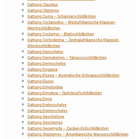
Gattung Claudius
Gattung Clemmys
Gattung Cuora – Scharnierschildkröten
Gattung Cyclanorbis – Westafrikanische Klappen-
Weichschildkröten
Gattung Cyclemys – Blattschildkröten
Gattung Cycloderma – Zentralafrikanische Klappen-
Weichschildkröten
Gattung Deirochelys
Gattung Dermatemys – Tabascoschildkröten
Gattung Dermochelys
Gattung Dogania
Gattung Elseya – Australische Schnappschildkröten
Gattung Elusor
Gattung Emydoidea
Gattung Emydura – Spitzkopfschildkröten
Gattung Emys
Gattung Eretmochelys
Gattung Erymnochelys
Gattung Geochelone
Gattung Geoclemys
Gattung Geoemyda – Zacken-Erdschildkröten
Gattung Glyptemys – Amerikanische Wasserschildkröten