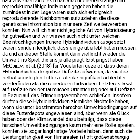
nachzuweisen sind. Es muss also überlebensfähige und
reproduktionsfähige Individuen gegeben haben die
zumindest in der Lage waren auch sich erfolgreich
reproduzierende Nachkommen aufzuziehen die diese
genetische Information bis in unsere Zeit weitervererben
konnten. Nun will ich hier nicht jegliche Art von Hybridisierung
für gutheißen und wir wissen auch nicht unter welchen
Beeinträchtigungen frühere Hybridindividuen ausgesetzt
waren, sondern lediglich, dass einige überlebt haben müssen.
Ja und an dieser Stelle kommt dann vielleicht wieder die
Umwelt ins Spiel, die uns ja alle prägt. Erst jüngst haben
McQuillan
et al. (2018) für Vogelarten gezeigt, dass deren
Hybridindividuen kognitive Defizite aufweisen, da sie ihre
selbst angelegten Futterverstecke signifikant schlechter
wiederfinden als die reinerbigen Individuen. Letzteres lässt
auf Defizite bei der räumlichen Orientierung oder auf Defizite
in Bezug auf das Erinnerungsvermögen schließen. Insofern
dürften diese Hybridindividuen ziemliche Nachteile haben,
wenn sie unter bestimmten harschen Umweltbedingungen auf
diese Futterdepots angewiesen sind, aber wenn sie Glück
haben oder der Klimawandel dazu beiträgt, dass diese
harschen Umweltbedingungen kaum mehr eine Rolle spielen,
könnten sie sogar langfristige Vorteile haben, denn auch die
Leistungsfähigkeit von Hirnarealen ist oft größenabhängig