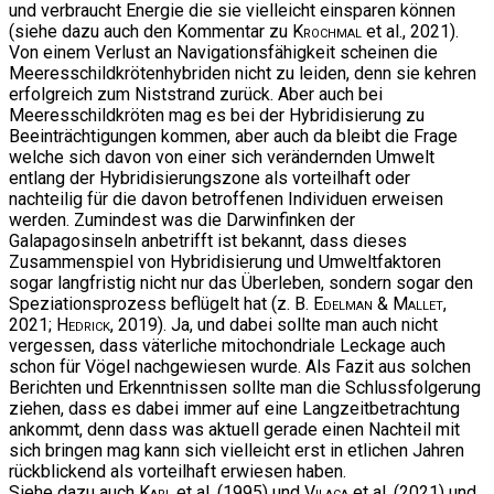
und verbraucht Energie die sie vielleicht einsparen können
(siehe dazu auch den Kommentar zu
Krochmal
et al., 2021).
Von einem Verlust an Navigationsfähigkeit scheinen die
Meeresschildkrötenhybriden nicht zu leiden, denn sie kehren
erfolgreich zum Niststrand zurück. Aber auch bei
Meeresschildkröten mag es bei der Hybridisierung zu
Beeinträchtigungen kommen, aber auch da bleibt die Frage
welche sich davon von einer sich verändernden Umwelt
entlang der Hybridisierungszone als vorteilhaft oder
nachteilig für die davon betroffenen Individuen erweisen
werden. Zumindest was die Darwinfinken der
Galapagosinseln anbetrifft ist bekannt, dass dieses
Zusammenspiel von Hybridisierung und Umweltfaktoren
sogar langfristig nicht nur das Überleben, sondern sogar den
Speziationsprozess beflügelt hat (z. B.
Edelman & Mallet
,
2021;
Hedrick
, 2019). Ja, und dabei sollte man auch nicht
vergessen, dass väterliche mitochondriale Leckage auch
schon für Vögel nachgewiesen wurde. Als Fazit aus solchen
Berichten und Erkenntnissen sollte man die Schlussfolgerung
ziehen, dass es dabei immer auf eine Langzeitbetrachtung
ankommt, denn dass was aktuell gerade einen Nachteil mit
sich bringen mag kann sich vielleicht erst in etlichen Jahren
rückblickend als vorteilhaft erwiesen haben.
Siehe dazu auch
Karl
et al. (1995) und
Vilaça
et al. (2021) und