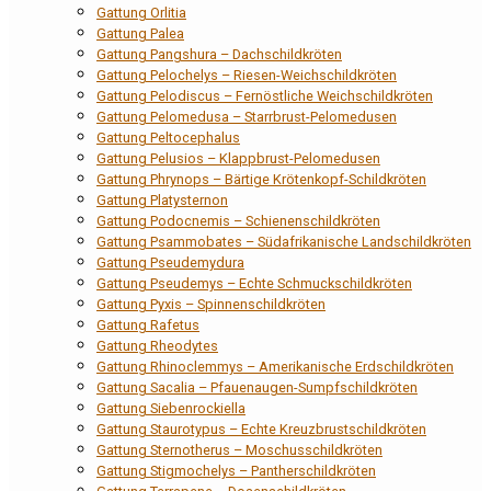
Gattung Orlitia
Gattung Palea
Gattung Pangshura – Dachschildkröten
Gattung Pelochelys – Riesen-Weichschildkröten
Gattung Pelodiscus – Fernöstliche Weichschildkröten
Gattung Pelomedusa – Starrbrust-Pelomedusen
Gattung Peltocephalus
Gattung Pelusios – Klappbrust-Pelomedusen
Gattung Phrynops – Bärtige Krötenkopf-Schildkröten
Gattung Platysternon
Gattung Podocnemis – Schienenschildkröten
Gattung Psammobates – Südafrikanische Landschildkröten
Gattung Pseudemydura
Gattung Pseudemys – Echte Schmuckschildkröten
Gattung Pyxis – Spinnenschildkröten
Gattung Rafetus
Gattung Rheodytes
Gattung Rhinoclemmys – Amerikanische Erdschildkröten
Gattung Sacalia – Pfauenaugen-Sumpfschildkröten
Gattung Siebenrockiella
Gattung Staurotypus – Echte Kreuzbrustschildkröten
Gattung Sternotherus – Moschusschildkröten
Gattung Stigmochelys – Pantherschildkröten