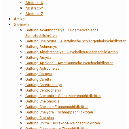
Abstract-X
Abstract-Y
Abstract-Z
Artikel
Galerien
Gattung Acanthochelys – Südamerikanische
Sumpfschildkröten
Gattung Chelodina – Australische Schlangenhalsschildkröten
Gattung Actinemys
Gattung Aldabrachelys – Seychellen-Riesenschildkröten
Gattung Amyda
Gattung Apalone – Amerikanische Weichschildkröten
Gattung Astrochelys
Gattung Batagur
Gattung Caretta
Gattung Carettochelys
Gattung Centrochelys
Gattung Chelonia – Grüne Meeresschildkröten
Gattung Chelonoidis
Gattung Chelus – Fransenschildkröten
Gattung Chelydra – Schnappschildkröten
Gattung Chersina
Gattung Chitra – Kurzkopf-Weichschildkröten
Gattung Chrysemys – Zierschildkröten