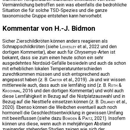
Vermännlichung betroffen sein was ebenfalls die bedrohliche
Situation die für solche TSD-Spezies und die ganze
taxonomische Gruppe entstehen kann hervorhebt.
Kommentar von H.-J. Bidmon
Sicher Zierschildkröten können anders reagieren als
Schnappschildkröten (siehe
Leivesley
et al., 2022 und den
dortigen Kommentar), aber auch für
Chrysemys
-Arten ist
bekannt, dass sie zum einen heute schon ein sehr
ausgedehntes Nordsüd-Gefälle besiedeln und auch da schon
mit erheblichen lokalen Temperaturunterschieden
zurechtkommen müssen und sich entsprechend auch
angepasst haben (z. B.
Carter
et al., 2019). Ja und wir wissen
mittlerweile auch, dass auch sie lernfähig sind (z. B.
Roth &
Krochmal
, 2016 und den dortigen Kommentar) und wohl auch
diese Lernfähigkeit in Bezug auf die Nistplatzauswahl und in
Bezug auf die Nesttiefe einsetzen können (z. B.
Delaney
et al.,
2020). Ebenso können die Weibchen eventuell auch noch
hormonell die Geschlechtsentwicklung in gewissen Umfang
mit beeinflussen (siehe dazu
Bowden & Paitz
, 2021). Insofern
können uns diese, wenn auch in mehrjährigen Abstand
zueinander stehenden Studien zeigen wie sich der