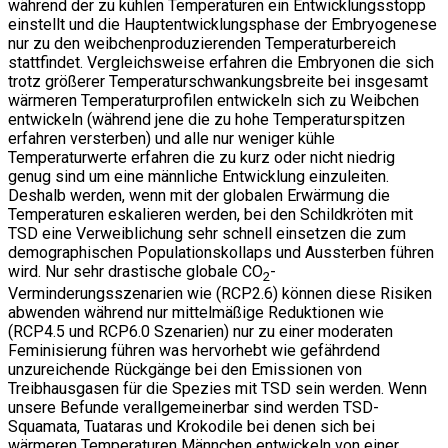
während der zu kühlen Temperaturen ein Entwicklungsstopp
einstellt und die Hauptentwicklungsphase der Embryogenese
nur zu den weibchenproduzierenden Temperaturbereich
stattfindet. Vergleichsweise erfahren die Embryonen die sich
trotz größerer Temperaturschwankungsbreite bei insgesamt
wärmeren Temperaturprofilen entwickeln sich zu Weibchen
entwickeln (während jene die zu hohe Temperaturspitzen
erfahren versterben) und alle nur weniger kühle
Temperaturwerte erfahren die zu kurz oder nicht niedrig
genug sind um eine männliche Entwicklung einzuleiten.
Deshalb werden, wenn mit der globalen Erwärmung die
Temperaturen eskalieren werden, bei den Schildkröten mit
TSD eine Verweiblichung sehr schnell einsetzen die zum
demographischen Populationskollaps und Aussterben führen
wird. Nur sehr drastische globale CO
-
2
Verminderungsszenarien wie (RCP2.6) können diese Risiken
abwenden während nur mittelmäßige Reduktionen wie
(RCP4.5 und RCP6.0 Szenarien) nur zu einer moderaten
Feminisierung führen was hervorhebt wie gefährdend
unzureichende Rückgänge bei den Emissionen von
Treibhausgasen für die Spezies mit TSD sein werden. Wenn
unsere Befunde verallgemeinerbar sind werden TSD-
Squamata, Tuataras und Krokodile bei denen sich bei
wärmeren Temperaturen Männchen entwickeln von einer