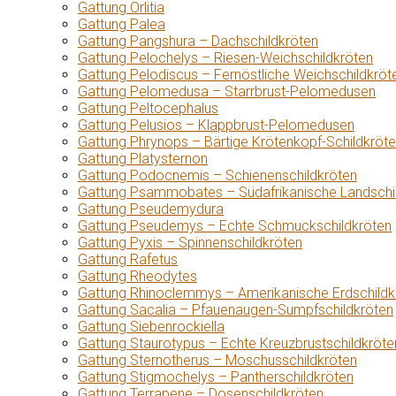
Gattung Orlitia
Gattung Palea
Gattung Pangshura – Dachschildkröten
Gattung Pelochelys – Riesen-Weichschildkröten
Gattung Pelodiscus – Fernöstliche Weichschildkröt
Gattung Pelomedusa – Starrbrust-Pelomedusen
Gattung Peltocephalus
Gattung Pelusios – Klappbrust-Pelomedusen
Gattung Phrynops – Bärtige Krötenkopf-Schildkröt
Gattung Platysternon
Gattung Podocnemis – Schienenschildkröten
Gattung Psammobates – Südafrikanische Landschi
Gattung Pseudemydura
Gattung Pseudemys – Echte Schmuckschildkröten
Gattung Pyxis – Spinnenschildkröten
Gattung Rafetus
Gattung Rheodytes
Gattung Rhinoclemmys – Amerikanische Erdschildk
Gattung Sacalia – Pfauenaugen-Sumpfschildkröten
Gattung Siebenrockiella
Gattung Staurotypus – Echte Kreuzbrustschildkröte
Gattung Sternotherus – Moschusschildkröten
Gattung Stigmochelys – Pantherschildkröten
Gattung Terrapene – Dosenschildkröten