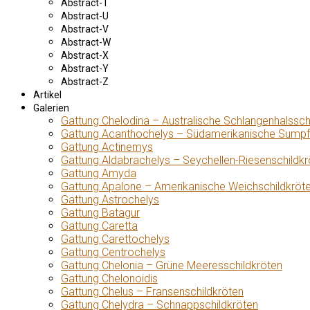
Abstract-T
Abstract-U
Abstract-V
Abstract-W
Abstract-X
Abstract-Y
Abstract-Z
Artikel
Galerien
Gattung Chelodina – Australische Schlangenhalssch
Gattung Acanthochelys – Südamerikanische Sumpf
Gattung Actinemys
Gattung Aldabrachelys – Seychellen-Riesenschildkr
Gattung Amyda
Gattung Apalone – Amerikanische Weichschildkröt
Gattung Astrochelys
Gattung Batagur
Gattung Caretta
Gattung Carettochelys
Gattung Centrochelys
Gattung Chelonia – Grüne Meeresschildkröten
Gattung Chelonoidis
Gattung Chelus – Fransenschildkröten
Gattung Chelydra – Schnappschildkröten