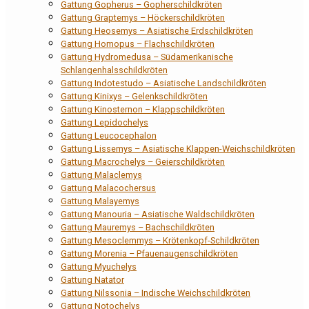
Gattung Gopherus – Gopherschildkröten
Gattung Graptemys – Höckerschildkröten
Gattung Heosemys – Asiatische Erdschildkröten
Gattung Homopus – Flachschildkröten
Gattung Hydromedusa – Südamerikanische
Schlangenhalsschildkröten
Gattung Indotestudo – Asiatische Landschildkröten
Gattung Kinixys – Gelenkschildkröten
Gattung Kinosternon – Klappschildkröten
Gattung Lepidochelys
Gattung Leucocephalon
Gattung Lissemys – Asiatische Klappen-Weichschildkröten
Gattung Macrochelys – Geierschildkröten
Gattung Malaclemys
Gattung Malacochersus
Gattung Malayemys
Gattung Manouria – Asiatische Waldschildkröten
Gattung Mauremys – Bachschildkröten
Gattung Mesoclemmys – Krötenkopf-Schildkröten
Gattung Morenia – Pfauenaugenschildkröten
Gattung Myuchelys
Gattung Natator
Gattung Nilssonia – Indische Weichschildkröten
Gattung Notochelys