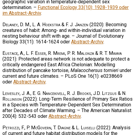
geographic variation in temperature‐dependent sex
determination. –
Functional Ecology 33(10): 1928-1939 oder
im Abstract-Archiv
.
Delaney, D. M., L. A. Hoekstra & F. J. Janzen
(2020): Becoming
creatures of habit: Among‐ and within‐individual variation in
nesting behaviour shift with age. – Journal of Evolutionary
Biology 33(11): 1614-1624 oder
Abstract-Archiv
.
Eustace, A., L. F. Esser, R. Mremi, P. R. Malonza & R. T. Mwaya
(2021): Protected areas network is not adequate to protect a
critically endangered East Africa Chelonian: Modelling
distribution of pancake tortoise,
Malacochersus tornieri
under
current and future climates. – PLoS One 16(1): e0238669
oder
Abstract-Archiv
.
Leivesley, J. A., E. G. Nancekivell, R. J. Brooks, J.D. Litzgus & N.
Rollinson
(2022): Long-Term Resilience of Primary Sex Ratios
in a Species with Temperature-Dependent Sex Determination
after Decades of Climate Warming. – The American Naturalist
200(4): 532-543 oder
Abstract-Archiv
.
Petrozzi, F., P. McGovern, T. Diagne & L. Luiselli
(2022): Analysis
of current and future habitat distribution models for the