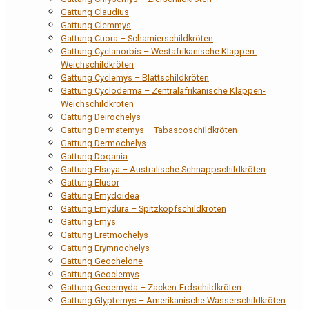
Gattung Claudius
Gattung Clemmys
Gattung Cuora – Scharnierschildkröten
Gattung Cyclanorbis – Westafrikanische Klappen-
Weichschildkröten
Gattung Cyclemys – Blattschildkröten
Gattung Cycloderma – Zentralafrikanische Klappen-
Weichschildkröten
Gattung Deirochelys
Gattung Dermatemys – Tabascoschildkröten
Gattung Dermochelys
Gattung Dogania
Gattung Elseya – Australische Schnappschildkröten
Gattung Elusor
Gattung Emydoidea
Gattung Emydura – Spitzkopfschildkröten
Gattung Emys
Gattung Eretmochelys
Gattung Erymnochelys
Gattung Geochelone
Gattung Geoclemys
Gattung Geoemyda – Zacken-Erdschildkröten
Gattung Glyptemys – Amerikanische Wasserschildkröten