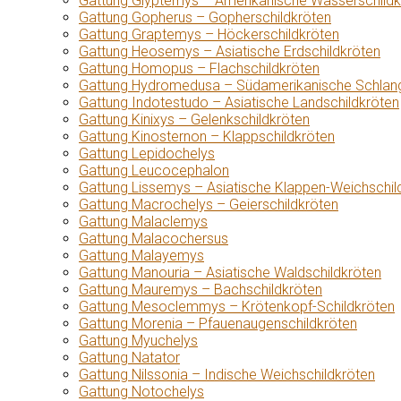
Gattung Glyptemys – Amerikanische Wasserschildk
Gattung Gopherus – Gopherschildkröten
Gattung Graptemys – Höckerschildkröten
Gattung Heosemys – Asiatische Erdschildkröten
Gattung Homopus – Flachschildkröten
Gattung Hydromedusa – Südamerikanische Schlang
Gattung Indotestudo – Asiatische Landschildkröten
Gattung Kinixys – Gelenkschildkröten
Gattung Kinosternon – Klappschildkröten
Gattung Lepidochelys
Gattung Leucocephalon
Gattung Lissemys – Asiatische Klappen-Weichschil
Gattung Macrochelys – Geierschildkröten
Gattung Malaclemys
Gattung Malacochersus
Gattung Malayemys
Gattung Manouria – Asiatische Waldschildkröten
Gattung Mauremys – Bachschildkröten
Gattung Mesoclemmys – Krötenkopf-Schildkröten
Gattung Morenia – Pfauenaugenschildkröten
Gattung Myuchelys
Gattung Natator
Gattung Nilssonia – Indische Weichschildkröten
Gattung Notochelys