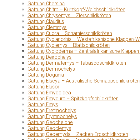
Gattung Chersina
Gattung Chitra – Kurzkopf-Weichschildkröten
Gattung Chrysemys – Zierschildkröten
Gattung Claudius
Gattung Clemmys
Gattung Cuora – Scharnierschildkröten
Gattung Cyclanorbis – Westafrikanische Klappen-W
Gattung Cyclemys – Blattschildkröten
Gattung Cycloderma – Zentralafrikanische Klappen
Gattung Deirochelys
Gattung Dermatemys – Tabascoschildkröten
Gattung Dermochelys
Gattung Dogania
Gattung Elseya – Australische Schnappschildkröten
Gattung Elusor
Gattung Emydoidea
Gattung Emydura – Spitzkopfschildkröten
Gattung Emys
Gattung Eretmochelys
Gattung Erymnochelys
Gattung Geochelone
Gattung Geoclemys
Gattung Geoemyda – Zacken-Erdschildkröten