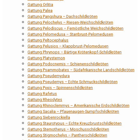
Gattung Orlitia
Gattung Palea
Gattung Pangshura – Dachschildkröten
Gattung Pelochelys – Riesen-Weichschildkröten
Gattung Pelodiscus – Fernöstliche Weichschildkröten
Gattung Pelomedusa – Starrbrust-Pelomedusen
Gattung Peltocephalus
Gattung Pelusios – Klappbrust-Pelomedusen
Gattung Phrynops – Bärtige Krötenkopf-Schildkröten
Gattung Platysternon
Gattung Podocnemis – Schienenschildkröten
Gattung Psammobates – Südafrikanische Landschildkröten
Gattung Pseudemydura
Gattung Pseudemys – Echte Schmuckschildkröten
Gattung Pyxis – Spinnenschildkröten
Gattung Rafetus
Gattung Rheodytes
Gattung Rhinoclemmys – Amerikanische Erdschildkröten
Gattung Sacalia – Pfauenaugen-Sumpfschildkröten
Gattung Siebenrockiella
Gattung Staurotypus – Echte Kreuzbrustschildkröten
Gattung Sternotherus – Moschusschildkröten
Gattung Stigmochelys – Pantherschildkröten