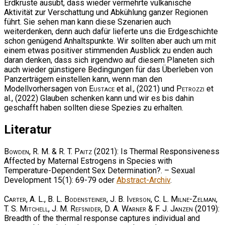
Erdkruste ausübt, dass wieder vermehrte vulkanische
Aktivität zur Verschattung und Abkühlung ganzer Regionen
führt. Sie sehen man kann diese Szenarien auch
weiterdenken, denn auch dafür lieferte uns die Erdgeschichte
schon genügend Anhaltspunkte. Wir sollten aber auch um mit
einem etwas positiver stimmenden Ausblick zu enden auch
daran denken, dass sich irgendwo auf diesem Planeten sich
auch wieder günstigere Bedingungen für das Überleben von
Panzerträgern einstellen kann, wenn man den
Modellvorhersagen von
Eustace
et al., (2021) und
Petrozzi
et
al., (2022) Glauben schenken kann und wir es bis dahin
geschafft haben sollten diese Spezies zu erhalten.
Literatur
Bowden, R. M. & R. T. Paitz
(2021): Is Thermal Responsiveness
Affected by Maternal Estrogens in Species with
Temperature-Dependent Sex Determination?. – Sexual
Development 15(1): 69-79 oder
Abstract-Archiv
.
Carter, A. L., B. L. Bodensteiner, J. B. Iverson, C. L. Milne-Zelman,
T. S. Mitchell, J. M. Refsnider, D. A. Warner & F. J. Janzen
(2019):
Breadth of the thermal response captures individual and