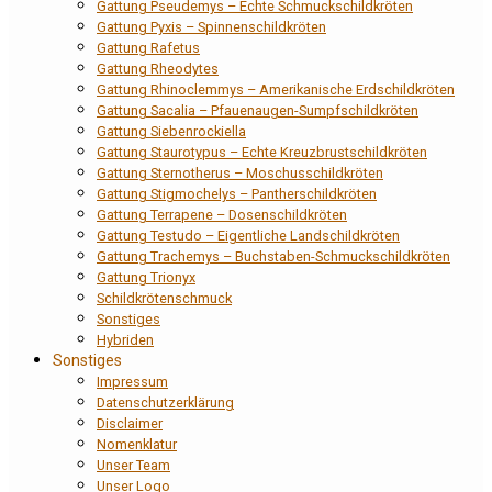
Gattung Pseudemys – Echte Schmuckschildkröten
Gattung Pyxis – Spinnenschildkröten
Gattung Rafetus
Gattung Rheodytes
Gattung Rhinoclemmys – Amerikanische Erdschildkröten
Gattung Sacalia – Pfauenaugen-Sumpfschildkröten
Gattung Siebenrockiella
Gattung Staurotypus – Echte Kreuzbrustschildkröten
Gattung Sternotherus – Moschusschildkröten
Gattung Stigmochelys – Pantherschildkröten
Gattung Terrapene – Dosenschildkröten
Gattung Testudo – Eigentliche Landschildkröten
Gattung Trachemys – Buchstaben-Schmuckschildkröten
Gattung Trionyx
Schildkrötenschmuck
Sonstiges
Hybriden
Sonstiges
Impressum
Datenschutzerklärung
Disclaimer
Nomenklatur
Unser Team
Unser Logo