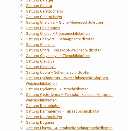
Gattung Batagur
Gattung Caretta
Gattung Carettochelys
Gattung Centrochelys
Gattung Chelonia – Grüne Meeresschildkröten
Gattung Chelonoidis
Gattung Chelus – Fransenschildkröten
Gattung Chelydra – Schnappschildkröten
Gattung Chersina
Gattung Chitra – Kurzkopf-Weichschildkröten
Gattung Chrysemys – Zierschildkröten
Gattung Claudius
Gattung Clemmys
Gattung Cuora – Scharnierschildkröten
Gattung Cyclanorbis – Westafrikanische Klappen-
Weichschildkröten
Gattung Cyclemys – Blattschildkröten
Gattung Cycloderma – Zentralafrikanische Klappen-
Weichschildkröten
Gattung Deirochelys
Gattung Dermatemys – Tabascoschildkröten
Gattung Dermochelys
Gattung Dogania
Gattung Elseya – Australische Schnappschildkröten