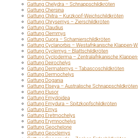
Gattung Chelydra – Schnappschildkröten
Gattung Chersina
Gattung Chitra – Kurzkopf-Weichschildkröten
Gattung Chrysemys – Zierschildkröten
Gattung Claudius
Gattung Clemmys
Gattung Cuora – Scharnierschildkröten
Gattung Cyclanorbis – Westafrikanische Klappen-W
Gattung Cyclemys – Blattschildkröten
Gattung Cycloderma – Zentralafrikanische Klappen
Gattung Deirochelys
Gattung Dermatemys – Tabascoschildkröten
Gattung Dermochelys
Gattung Dogania
Gattung Elseya – Australische Schnappschildkröten
Gattung Elusor
Gattung Emydoidea
Gattung Emydura – Spitzkopfschildkröten
Gattung Emys
Gattung Eretmochelys
Gattung Erymnochelys
Gattung Geochelone
Gattung Geoclemys