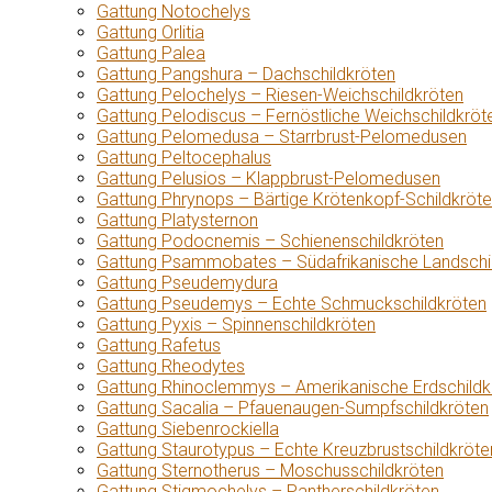
Gattung Notochelys
Gattung Orlitia
Gattung Palea
Gattung Pangshura – Dachschildkröten
Gattung Pelochelys – Riesen-Weichschildkröten
Gattung Pelodiscus – Fernöstliche Weichschildkröt
Gattung Pelomedusa – Starrbrust-Pelomedusen
Gattung Peltocephalus
Gattung Pelusios – Klappbrust-Pelomedusen
Gattung Phrynops – Bärtige Krötenkopf-Schildkröt
Gattung Platysternon
Gattung Podocnemis – Schienenschildkröten
Gattung Psammobates – Südafrikanische Landschi
Gattung Pseudemydura
Gattung Pseudemys – Echte Schmuckschildkröten
Gattung Pyxis – Spinnenschildkröten
Gattung Rafetus
Gattung Rheodytes
Gattung Rhinoclemmys – Amerikanische Erdschildk
Gattung Sacalia – Pfauenaugen-Sumpfschildkröten
Gattung Siebenrockiella
Gattung Staurotypus – Echte Kreuzbrustschildkröte
Gattung Sternotherus – Moschusschildkröten
Gattung Stigmochelys – Pantherschildkröten