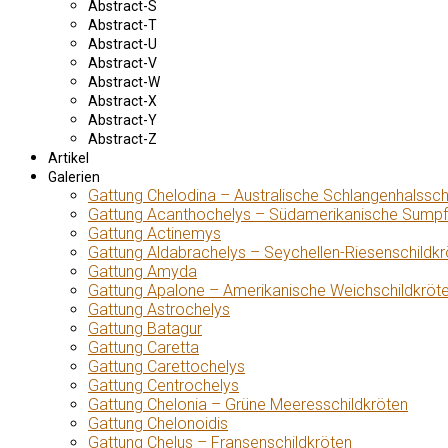
Abstract-S
Abstract-T
Abstract-U
Abstract-V
Abstract-W
Abstract-X
Abstract-Y
Abstract-Z
Artikel
Galerien
Gattung Chelodina – Australische Schlangenhalssch
Gattung Acanthochelys – Südamerikanische Sumpf
Gattung Actinemys
Gattung Aldabrachelys – Seychellen-Riesenschildkr
Gattung Amyda
Gattung Apalone – Amerikanische Weichschildkröt
Gattung Astrochelys
Gattung Batagur
Gattung Caretta
Gattung Carettochelys
Gattung Centrochelys
Gattung Chelonia – Grüne Meeresschildkröten
Gattung Chelonoidis
Gattung Chelus – Fransenschildkröten