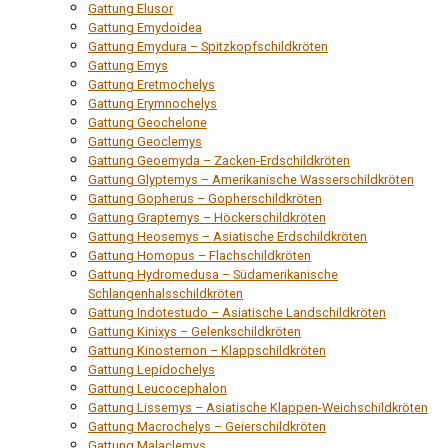
Gattung Elusor
Gattung Emydoidea
Gattung Emydura – Spitzkopfschildkröten
Gattung Emys
Gattung Eretmochelys
Gattung Erymnochelys
Gattung Geochelone
Gattung Geoclemys
Gattung Geoemyda – Zacken-Erdschildkröten
Gattung Glyptemys – Amerikanische Wasserschildkröten
Gattung Gopherus – Gopherschildkröten
Gattung Graptemys – Höckerschildkröten
Gattung Heosemys – Asiatische Erdschildkröten
Gattung Homopus – Flachschildkröten
Gattung Hydromedusa – Südamerikanische
Schlangenhalsschildkröten
Gattung Indotestudo – Asiatische Landschildkröten
Gattung Kinixys – Gelenkschildkröten
Gattung Kinosternon – Klappschildkröten
Gattung Lepidochelys
Gattung Leucocephalon
Gattung Lissemys – Asiatische Klappen-Weichschildkröten
Gattung Macrochelys – Geierschildkröten
Gattung Malaclemys