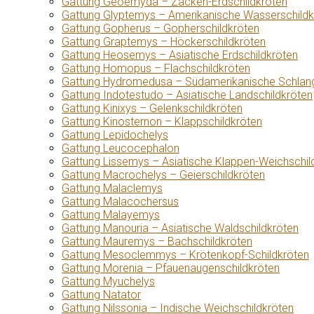
Gattung Geoemyda – Zacken-Erdschildkröten
Gattung Glyptemys – Amerikanische Wasserschildk
Gattung Gopherus – Gopherschildkröten
Gattung Graptemys – Höckerschildkröten
Gattung Heosemys – Asiatische Erdschildkröten
Gattung Homopus – Flachschildkröten
Gattung Hydromedusa – Südamerikanische Schlang
Gattung Indotestudo – Asiatische Landschildkröten
Gattung Kinixys – Gelenkschildkröten
Gattung Kinosternon – Klappschildkröten
Gattung Lepidochelys
Gattung Leucocephalon
Gattung Lissemys – Asiatische Klappen-Weichschil
Gattung Macrochelys – Geierschildkröten
Gattung Malaclemys
Gattung Malacochersus
Gattung Malayemys
Gattung Manouria – Asiatische Waldschildkröten
Gattung Mauremys – Bachschildkröten
Gattung Mesoclemmys – Krötenkopf-Schildkröten
Gattung Morenia – Pfauenaugenschildkröten
Gattung Myuchelys
Gattung Natator
Gattung Nilssonia – Indische Weichschildkröten