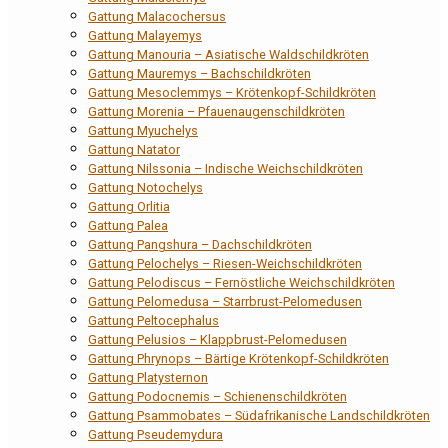
Gattung Malacochersus
Gattung Malayemys
Gattung Manouria – Asiatische Waldschildkröten
Gattung Mauremys – Bachschildkröten
Gattung Mesoclemmys – Krötenkopf-Schildkröten
Gattung Morenia – Pfauenaugenschildkröten
Gattung Myuchelys
Gattung Natator
Gattung Nilssonia – Indische Weichschildkröten
Gattung Notochelys
Gattung Orlitia
Gattung Palea
Gattung Pangshura – Dachschildkröten
Gattung Pelochelys – Riesen-Weichschildkröten
Gattung Pelodiscus – Fernöstliche Weichschildkröten
Gattung Pelomedusa – Starrbrust-Pelomedusen
Gattung Peltocephalus
Gattung Pelusios – Klappbrust-Pelomedusen
Gattung Phrynops – Bärtige Krötenkopf-Schildkröten
Gattung Platysternon
Gattung Podocnemis – Schienenschildkröten
Gattung Psammobates – Südafrikanische Landschildkröten
Gattung Pseudemydura