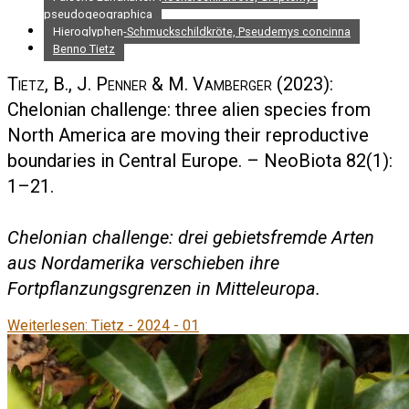
pseudogeographica
Hieroglyphen-Schmuckschildkröte, Pseudemys concinna
Benno Tietz
Tietz, B., J. Penner & M. Vamberger
(2023):
Chelonian challenge: three alien species from
North America are moving their reproductive
boundaries in Central Europe. – NeoBiota 82(1):
1–21.
Chelonian challenge: drei gebietsfremde Arten
aus Nordamerika verschieben ihre
Fortpflanzungsgrenzen in Mitteleuropa.
Weiterlesen: Tietz - 2024 - 01