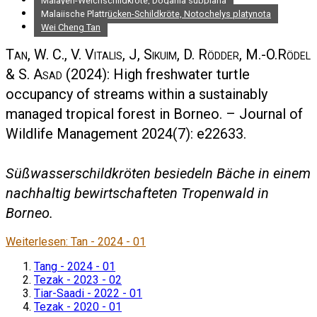
Malayen-Weichschildkröte, Dogania subplana
Malaiische Plattrücken-Schildkröte, Notochelys platynota
Wei Cheng Tan
Tan, W. C., V. Vitalis, J, Sikuim, D. Rödder, M.-O.Rödel
& S. Asad
(2024): High freshwater turtle
occupancy of streams within a sustainably
managed tropical forest in Borneo. – Journal of
Wildlife Management 2024(7): e22633.
Süßwasserschildkröten besiedeln Bäche in einem
nachhaltig bewirtschafteten Tropenwald in
Borneo.
Weiterlesen: Tan - 2024 - 01
Tang - 2024 - 01
Tezak - 2023 - 02
Tiar-Saadi - 2022 - 01
Tezak - 2020 - 01