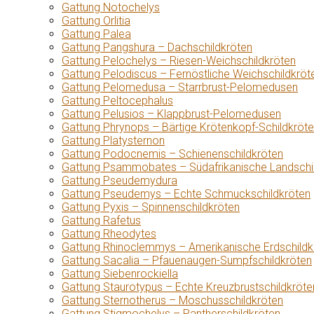
Gattung Notochelys
Gattung Orlitia
Gattung Palea
Gattung Pangshura – Dachschildkröten
Gattung Pelochelys – Riesen-Weichschildkröten
Gattung Pelodiscus – Fernöstliche Weichschildkröt
Gattung Pelomedusa – Starrbrust-Pelomedusen
Gattung Peltocephalus
Gattung Pelusios – Klappbrust-Pelomedusen
Gattung Phrynops – Bärtige Krötenkopf-Schildkröt
Gattung Platysternon
Gattung Podocnemis – Schienenschildkröten
Gattung Psammobates – Südafrikanische Landschi
Gattung Pseudemydura
Gattung Pseudemys – Echte Schmuckschildkröten
Gattung Pyxis – Spinnenschildkröten
Gattung Rafetus
Gattung Rheodytes
Gattung Rhinoclemmys – Amerikanische Erdschildk
Gattung Sacalia – Pfauenaugen-Sumpfschildkröten
Gattung Siebenrockiella
Gattung Staurotypus – Echte Kreuzbrustschildkröte
Gattung Sternotherus – Moschusschildkröten
Gattung Stigmochelys – Pantherschildkröten