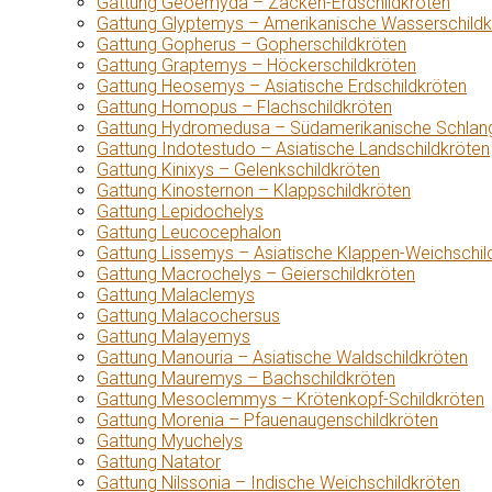
Gattung Geoemyda – Zacken-Erdschildkröten
Gattung Glyptemys – Amerikanische Wasserschildk
Gattung Gopherus – Gopherschildkröten
Gattung Graptemys – Höckerschildkröten
Gattung Heosemys – Asiatische Erdschildkröten
Gattung Homopus – Flachschildkröten
Gattung Hydromedusa – Südamerikanische Schlang
Gattung Indotestudo – Asiatische Landschildkröten
Gattung Kinixys – Gelenkschildkröten
Gattung Kinosternon – Klappschildkröten
Gattung Lepidochelys
Gattung Leucocephalon
Gattung Lissemys – Asiatische Klappen-Weichschil
Gattung Macrochelys – Geierschildkröten
Gattung Malaclemys
Gattung Malacochersus
Gattung Malayemys
Gattung Manouria – Asiatische Waldschildkröten
Gattung Mauremys – Bachschildkröten
Gattung Mesoclemmys – Krötenkopf-Schildkröten
Gattung Morenia – Pfauenaugenschildkröten
Gattung Myuchelys
Gattung Natator
Gattung Nilssonia – Indische Weichschildkröten