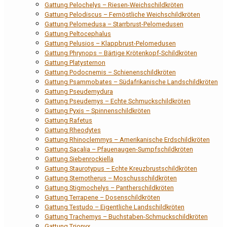
Gattung Pelochelys – Riesen-Weichschildkröten
Gattung Pelodiscus – Fernöstliche Weichschildkröten
Gattung Pelomedusa – Starrbrust-Pelomedusen
Gattung Peltocephalus
Gattung Pelusios – Klappbrust-Pelomedusen
Gattung Phrynops – Bärtige Krötenkopf-Schildkröten
Gattung Platysternon
Gattung Podocnemis – Schienenschildkröten
Gattung Psammobates – Südafrikanische Landschildkröten
Gattung Pseudemydura
Gattung Pseudemys – Echte Schmuckschildkröten
Gattung Pyxis – Spinnenschildkröten
Gattung Rafetus
Gattung Rheodytes
Gattung Rhinoclemmys – Amerikanische Erdschildkröten
Gattung Sacalia – Pfauenaugen-Sumpfschildkröten
Gattung Siebenrockiella
Gattung Staurotypus – Echte Kreuzbrustschildkröten
Gattung Sternotherus – Moschusschildkröten
Gattung Stigmochelys – Pantherschildkröten
Gattung Terrapene – Dosenschildkröten
Gattung Testudo – Eigentliche Landschildkröten
Gattung Trachemys – Buchstaben-Schmuckschildkröten
Gattung Trionyx