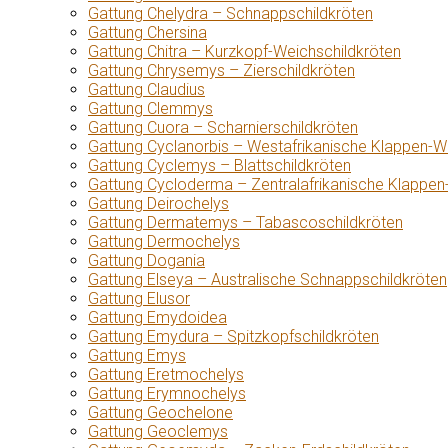
Gattung Chelydra – Schnappschildkröten
Gattung Chersina
Gattung Chitra – Kurzkopf-Weichschildkröten
Gattung Chrysemys – Zierschildkröten
Gattung Claudius
Gattung Clemmys
Gattung Cuora – Scharnierschildkröten
Gattung Cyclanorbis – Westafrikanische Klappen-W
Gattung Cyclemys – Blattschildkröten
Gattung Cycloderma – Zentralafrikanische Klappen
Gattung Deirochelys
Gattung Dermatemys – Tabascoschildkröten
Gattung Dermochelys
Gattung Dogania
Gattung Elseya – Australische Schnappschildkröten
Gattung Elusor
Gattung Emydoidea
Gattung Emydura – Spitzkopfschildkröten
Gattung Emys
Gattung Eretmochelys
Gattung Erymnochelys
Gattung Geochelone
Gattung Geoclemys