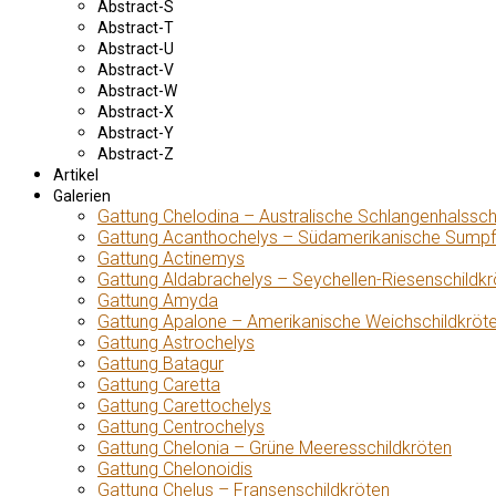
Abstract-S
Abstract-T
Abstract-U
Abstract-V
Abstract-W
Abstract-X
Abstract-Y
Abstract-Z
Artikel
Galerien
Gattung Chelodina – Australische Schlangenhalssch
Gattung Acanthochelys – Südamerikanische Sumpf
Gattung Actinemys
Gattung Aldabrachelys – Seychellen-Riesenschildkr
Gattung Amyda
Gattung Apalone – Amerikanische Weichschildkröt
Gattung Astrochelys
Gattung Batagur
Gattung Caretta
Gattung Carettochelys
Gattung Centrochelys
Gattung Chelonia – Grüne Meeresschildkröten
Gattung Chelonoidis
Gattung Chelus – Fransenschildkröten