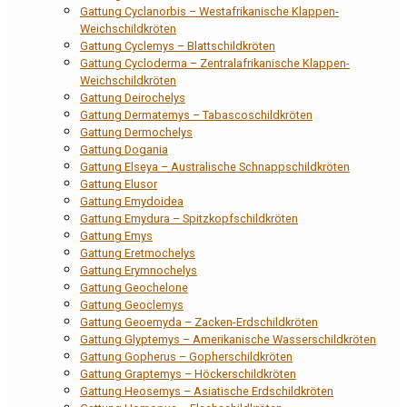
Gattung Cyclanorbis – Westafrikanische Klappen-
Weichschildkröten
Gattung Cyclemys – Blattschildkröten
Gattung Cycloderma – Zentralafrikanische Klappen-
Weichschildkröten
Gattung Deirochelys
Gattung Dermatemys – Tabascoschildkröten
Gattung Dermochelys
Gattung Dogania
Gattung Elseya – Australische Schnappschildkröten
Gattung Elusor
Gattung Emydoidea
Gattung Emydura – Spitzkopfschildkröten
Gattung Emys
Gattung Eretmochelys
Gattung Erymnochelys
Gattung Geochelone
Gattung Geoclemys
Gattung Geoemyda – Zacken-Erdschildkröten
Gattung Glyptemys – Amerikanische Wasserschildkröten
Gattung Gopherus – Gopherschildkröten
Gattung Graptemys – Höckerschildkröten
Gattung Heosemys – Asiatische Erdschildkröten