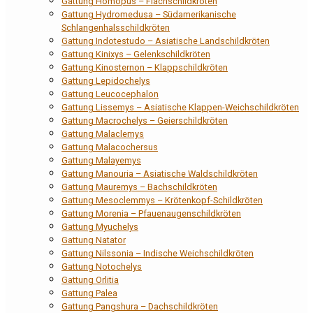
Gattung Homopus – Flachschildkröten
Gattung Hydromedusa – Südamerikanische
Schlangenhalsschildkröten
Gattung Indotestudo – Asiatische Landschildkröten
Gattung Kinixys – Gelenkschildkröten
Gattung Kinosternon – Klappschildkröten
Gattung Lepidochelys
Gattung Leucocephalon
Gattung Lissemys – Asiatische Klappen-Weichschildkröten
Gattung Macrochelys – Geierschildkröten
Gattung Malaclemys
Gattung Malacochersus
Gattung Malayemys
Gattung Manouria – Asiatische Waldschildkröten
Gattung Mauremys – Bachschildkröten
Gattung Mesoclemmys – Krötenkopf-Schildkröten
Gattung Morenia – Pfauenaugenschildkröten
Gattung Myuchelys
Gattung Natator
Gattung Nilssonia – Indische Weichschildkröten
Gattung Notochelys
Gattung Orlitia
Gattung Palea
Gattung Pangshura – Dachschildkröten