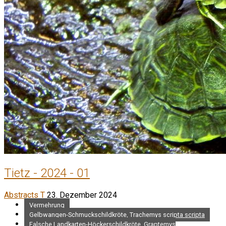
Tietz - 2024 - 01
Abstracts T
23. Dezember 2024
Vermehrung
Gelbwangen-Schmuckschildkröte, Trachemys scripta scripta
Falsche Landkarten-Höckerschildkröte, Graptemys