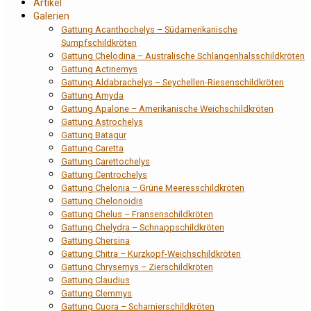
Artikel
Galerien
Gattung Acanthochelys – Südamerikanische
Sumpfschildkröten
Gattung Chelodina – Australische Schlangenhalsschildkröten
Gattung Actinemys
Gattung Aldabrachelys – Seychellen-Riesenschildkröten
Gattung Amyda
Gattung Apalone – Amerikanische Weichschildkröten
Gattung Astrochelys
Gattung Batagur
Gattung Caretta
Gattung Carettochelys
Gattung Centrochelys
Gattung Chelonia – Grüne Meeresschildkröten
Gattung Chelonoidis
Gattung Chelus – Fransenschildkröten
Gattung Chelydra – Schnappschildkröten
Gattung Chersina
Gattung Chitra – Kurzkopf-Weichschildkröten
Gattung Chrysemys – Zierschildkröten
Gattung Claudius
Gattung Clemmys
Gattung Cuora – Scharnierschildkröten