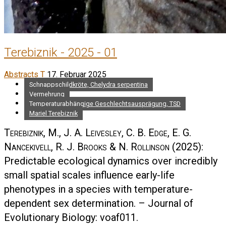
Terebiznik - 2025 - 01
Abstracts T
17. Februar 2025
Schnappschildkröte, Chelydra serpentina
Vermehrung
Temperaturabhängige Geschlechtsausprägung, TSD
Mariel Terebiznik
Terebiznik, M., J. A. Leivesley, C. B. Edge, E. G.
Nancekivell, R. J. Brooks & N. Rollinson
(2025):
Predictable ecological dynamics over incredibly
small spatial scales influence early-life
phenotypes in a species with temperature-
dependent sex determination. – Journal of
Evolutionary Biology: voaf011.