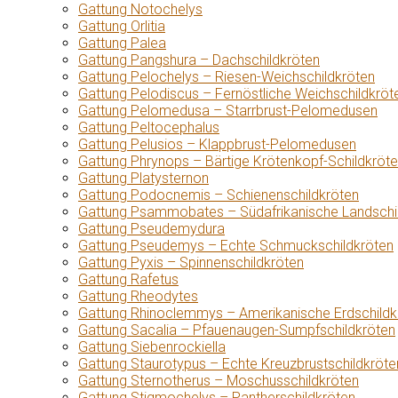
Gattung Notochelys
Gattung Orlitia
Gattung Palea
Gattung Pangshura – Dachschildkröten
Gattung Pelochelys – Riesen-Weichschildkröten
Gattung Pelodiscus – Fernöstliche Weichschildkröt
Gattung Pelomedusa – Starrbrust-Pelomedusen
Gattung Peltocephalus
Gattung Pelusios – Klappbrust-Pelomedusen
Gattung Phrynops – Bärtige Krötenkopf-Schildkröt
Gattung Platysternon
Gattung Podocnemis – Schienenschildkröten
Gattung Psammobates – Südafrikanische Landschi
Gattung Pseudemydura
Gattung Pseudemys – Echte Schmuckschildkröten
Gattung Pyxis – Spinnenschildkröten
Gattung Rafetus
Gattung Rheodytes
Gattung Rhinoclemmys – Amerikanische Erdschildk
Gattung Sacalia – Pfauenaugen-Sumpfschildkröten
Gattung Siebenrockiella
Gattung Staurotypus – Echte Kreuzbrustschildkröte
Gattung Sternotherus – Moschusschildkröten
Gattung Stigmochelys – Pantherschildkröten