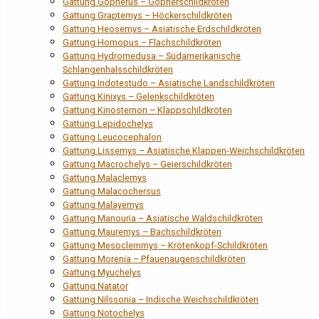
Gattung Gopherus – Gopherschildkröten
Gattung Graptemys – Höckerschildkröten
Gattung Heosemys – Asiatische Erdschildkröten
Gattung Homopus – Flachschildkröten
Gattung Hydromedusa – Südamerikanische
Schlangenhalsschildkröten
Gattung Indotestudo – Asiatische Landschildkröten
Gattung Kinixys – Gelenkschildkröten
Gattung Kinosternon – Klappschildkröten
Gattung Lepidochelys
Gattung Leucocephalon
Gattung Lissemys – Asiatische Klappen-Weichschildkröten
Gattung Macrochelys – Geierschildkröten
Gattung Malaclemys
Gattung Malacochersus
Gattung Malayemys
Gattung Manouria – Asiatische Waldschildkröten
Gattung Mauremys – Bachschildkröten
Gattung Mesoclemmys – Krötenkopf-Schildkröten
Gattung Morenia – Pfauenaugenschildkröten
Gattung Myuchelys
Gattung Natator
Gattung Nilssonia – Indische Weichschildkröten
Gattung Notochelys