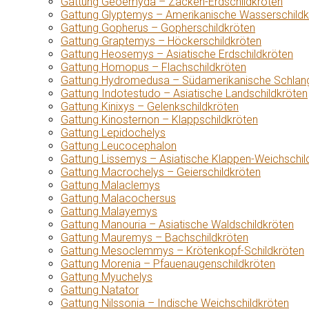
Gattung Geoemyda – Zacken-Erdschildkröten
Gattung Glyptemys – Amerikanische Wasserschildk
Gattung Gopherus – Gopherschildkröten
Gattung Graptemys – Höckerschildkröten
Gattung Heosemys – Asiatische Erdschildkröten
Gattung Homopus – Flachschildkröten
Gattung Hydromedusa – Südamerikanische Schlang
Gattung Indotestudo – Asiatische Landschildkröten
Gattung Kinixys – Gelenkschildkröten
Gattung Kinosternon – Klappschildkröten
Gattung Lepidochelys
Gattung Leucocephalon
Gattung Lissemys – Asiatische Klappen-Weichschil
Gattung Macrochelys – Geierschildkröten
Gattung Malaclemys
Gattung Malacochersus
Gattung Malayemys
Gattung Manouria – Asiatische Waldschildkröten
Gattung Mauremys – Bachschildkröten
Gattung Mesoclemmys – Krötenkopf-Schildkröten
Gattung Morenia – Pfauenaugenschildkröten
Gattung Myuchelys
Gattung Natator
Gattung Nilssonia – Indische Weichschildkröten