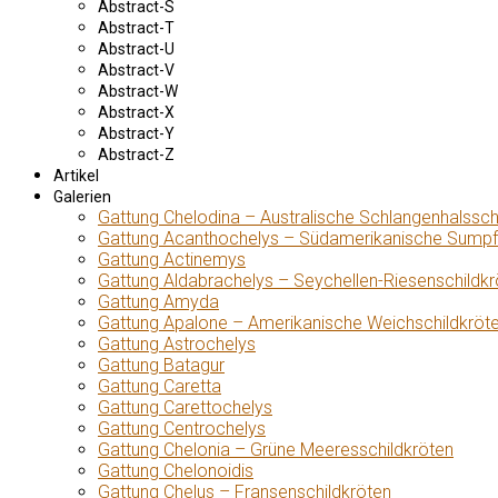
Abstract-S
Abstract-T
Abstract-U
Abstract-V
Abstract-W
Abstract-X
Abstract-Y
Abstract-Z
Artikel
Galerien
Gattung Chelodina – Australische Schlangenhalssch
Gattung Acanthochelys – Südamerikanische Sumpf
Gattung Actinemys
Gattung Aldabrachelys – Seychellen-Riesenschildkr
Gattung Amyda
Gattung Apalone – Amerikanische Weichschildkröt
Gattung Astrochelys
Gattung Batagur
Gattung Caretta
Gattung Carettochelys
Gattung Centrochelys
Gattung Chelonia – Grüne Meeresschildkröten
Gattung Chelonoidis
Gattung Chelus – Fransenschildkröten