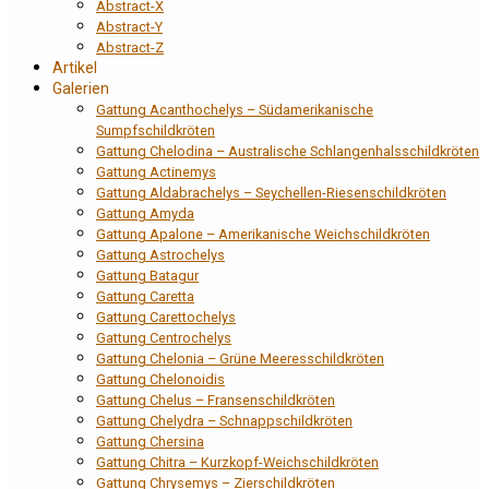
Abstract-X
Abstract-Y
Abstract-Z
Artikel
Galerien
Gattung Acanthochelys – Südamerikanische
Sumpfschildkröten
Gattung Chelodina – Australische Schlangenhalsschildkröten
Gattung Actinemys
Gattung Aldabrachelys – Seychellen-Riesenschildkröten
Gattung Amyda
Gattung Apalone – Amerikanische Weichschildkröten
Gattung Astrochelys
Gattung Batagur
Gattung Caretta
Gattung Carettochelys
Gattung Centrochelys
Gattung Chelonia – Grüne Meeresschildkröten
Gattung Chelonoidis
Gattung Chelus – Fransenschildkröten
Gattung Chelydra – Schnappschildkröten
Gattung Chersina
Gattung Chitra – Kurzkopf-Weichschildkröten
Gattung Chrysemys – Zierschildkröten