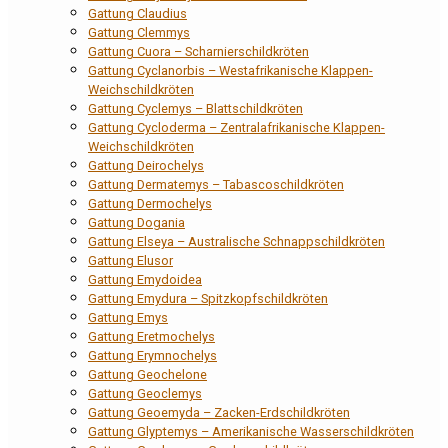
Gattung Claudius
Gattung Clemmys
Gattung Cuora – Scharnierschildkröten
Gattung Cyclanorbis – Westafrikanische Klappen-
Weichschildkröten
Gattung Cyclemys – Blattschildkröten
Gattung Cycloderma – Zentralafrikanische Klappen-
Weichschildkröten
Gattung Deirochelys
Gattung Dermatemys – Tabascoschildkröten
Gattung Dermochelys
Gattung Dogania
Gattung Elseya – Australische Schnappschildkröten
Gattung Elusor
Gattung Emydoidea
Gattung Emydura – Spitzkopfschildkröten
Gattung Emys
Gattung Eretmochelys
Gattung Erymnochelys
Gattung Geochelone
Gattung Geoclemys
Gattung Geoemyda – Zacken-Erdschildkröten
Gattung Glyptemys – Amerikanische Wasserschildkröten