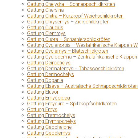
Gattung Chelydra – Schnappschildkröten
Gattung Chersina
Gattung Chitra – Kurzkopf-Weichschildkröten
Gattung Chrysemys – Zierschildkröten
Gattung Claudius
Gattung Clemmys
Gattung Cuora – Scharnierschildkröten
Gattung Cyclanorbis – Westafrikanische Klappen-W
Gattung Cyclemys – Blattschildkröten
Gattung Cycloderma – Zentralafrikanische Klappen
Gattung Deirochelys
Gattung Dermatemys – Tabascoschildkröten
Gattung Dermochelys
Gattung Dogania
Gattung Elseya – Australische Schnappschildkröten
Gattung Elusor
Gattung Emydoidea
Gattung Emydura – Spitzkopfschildkröten
Gattung Emys
Gattung Eretmochelys
Gattung Erymnochelys
Gattung Geochelone
Gattung Geoclemys