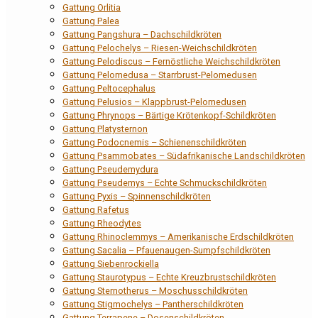
Gattung Orlitia
Gattung Palea
Gattung Pangshura – Dachschildkröten
Gattung Pelochelys – Riesen-Weichschildkröten
Gattung Pelodiscus – Fernöstliche Weichschildkröten
Gattung Pelomedusa – Starrbrust-Pelomedusen
Gattung Peltocephalus
Gattung Pelusios – Klappbrust-Pelomedusen
Gattung Phrynops – Bärtige Krötenkopf-Schildkröten
Gattung Platysternon
Gattung Podocnemis – Schienenschildkröten
Gattung Psammobates – Südafrikanische Landschildkröten
Gattung Pseudemydura
Gattung Pseudemys – Echte Schmuckschildkröten
Gattung Pyxis – Spinnenschildkröten
Gattung Rafetus
Gattung Rheodytes
Gattung Rhinoclemmys – Amerikanische Erdschildkröten
Gattung Sacalia – Pfauenaugen-Sumpfschildkröten
Gattung Siebenrockiella
Gattung Staurotypus – Echte Kreuzbrustschildkröten
Gattung Sternotherus – Moschusschildkröten
Gattung Stigmochelys – Pantherschildkröten
Gattung Terrapene – Dosenschildkröten