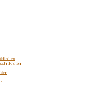
ildkröten
schildkröten
öten
en