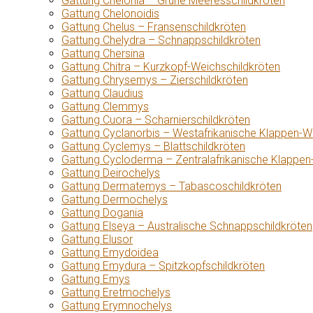
Gattung Chelonia – Grüne Meeresschildkröten
Gattung Chelonoidis
Gattung Chelus – Fransenschildkröten
Gattung Chelydra – Schnappschildkröten
Gattung Chersina
Gattung Chitra – Kurzkopf-Weichschildkröten
Gattung Chrysemys – Zierschildkröten
Gattung Claudius
Gattung Clemmys
Gattung Cuora – Scharnierschildkröten
Gattung Cyclanorbis – Westafrikanische Klappen-W
Gattung Cyclemys – Blattschildkröten
Gattung Cycloderma – Zentralafrikanische Klappen
Gattung Deirochelys
Gattung Dermatemys – Tabascoschildkröten
Gattung Dermochelys
Gattung Dogania
Gattung Elseya – Australische Schnappschildkröten
Gattung Elusor
Gattung Emydoidea
Gattung Emydura – Spitzkopfschildkröten
Gattung Emys
Gattung Eretmochelys
Gattung Erymnochelys