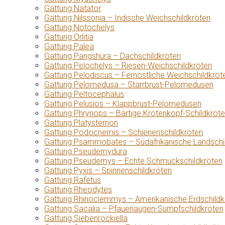
Gattung Natator
Gattung Nilssonia – Indische Weichschildkröten
Gattung Notochelys
Gattung Orlitia
Gattung Palea
Gattung Pangshura – Dachschildkröten
Gattung Pelochelys – Riesen-Weichschildkröten
Gattung Pelodiscus – Fernöstliche Weichschildkröt
Gattung Pelomedusa – Starrbrust-Pelomedusen
Gattung Peltocephalus
Gattung Pelusios – Klappbrust-Pelomedusen
Gattung Phrynops – Bärtige Krötenkopf-Schildkröt
Gattung Platysternon
Gattung Podocnemis – Schienenschildkröten
Gattung Psammobates – Südafrikanische Landschi
Gattung Pseudemydura
Gattung Pseudemys – Echte Schmuckschildkröten
Gattung Pyxis – Spinnenschildkröten
Gattung Rafetus
Gattung Rheodytes
Gattung Rhinoclemmys – Amerikanische Erdschildk
Gattung Sacalia – Pfauenaugen-Sumpfschildkröten
Gattung Siebenrockiella