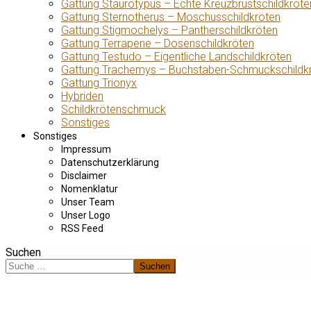
Gattung Staurotypus – Echte Kreuzbrustschildkröte
Gattung Sternotherus – Moschusschildkröten
Gattung Stigmochelys – Pantherschildkröten
Gattung Terrapene – Dosenschildkröten
Gattung Testudo – Eigentliche Landschildkröten
Gattung Trachemys – Buchstaben-Schmuckschildk
Gattung Trionyx
Hybriden
Schildkrötenschmuck
Sonstiges
Sonstiges
Impressum
Datenschutzerklärung
Disclaimer
Nomenklatur
Unser Team
Unser Logo
RSS Feed
Suchen
Suchen