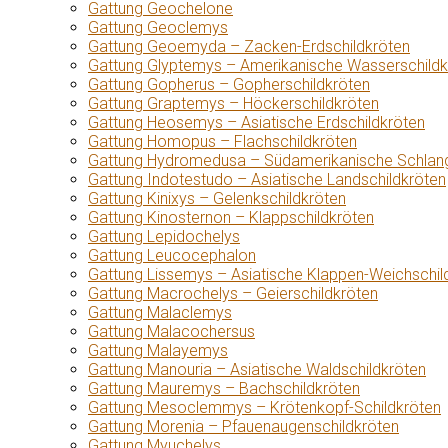
Gattung Geochelone
Gattung Geoclemys
Gattung Geoemyda – Zacken-Erdschildkröten
Gattung Glyptemys – Amerikanische Wasserschildk
Gattung Gopherus – Gopherschildkröten
Gattung Graptemys – Höckerschildkröten
Gattung Heosemys – Asiatische Erdschildkröten
Gattung Homopus – Flachschildkröten
Gattung Hydromedusa – Südamerikanische Schlang
Gattung Indotestudo – Asiatische Landschildkröten
Gattung Kinixys – Gelenkschildkröten
Gattung Kinosternon – Klappschildkröten
Gattung Lepidochelys
Gattung Leucocephalon
Gattung Lissemys – Asiatische Klappen-Weichschil
Gattung Macrochelys – Geierschildkröten
Gattung Malaclemys
Gattung Malacochersus
Gattung Malayemys
Gattung Manouria – Asiatische Waldschildkröten
Gattung Mauremys – Bachschildkröten
Gattung Mesoclemmys – Krötenkopf-Schildkröten
Gattung Morenia – Pfauenaugenschildkröten
Gattung Myuchelys