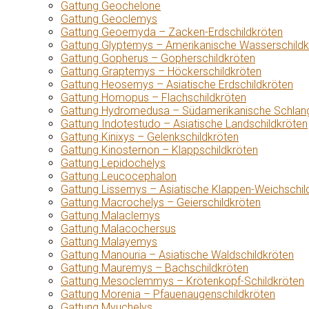
Gattung Geochelone
Gattung Geoclemys
Gattung Geoemyda – Zacken-Erdschildkröten
Gattung Glyptemys – Amerikanische Wasserschildk
Gattung Gopherus – Gopherschildkröten
Gattung Graptemys – Höckerschildkröten
Gattung Heosemys – Asiatische Erdschildkröten
Gattung Homopus – Flachschildkröten
Gattung Hydromedusa – Südamerikanische Schlang
Gattung Indotestudo – Asiatische Landschildkröten
Gattung Kinixys – Gelenkschildkröten
Gattung Kinosternon – Klappschildkröten
Gattung Lepidochelys
Gattung Leucocephalon
Gattung Lissemys – Asiatische Klappen-Weichschil
Gattung Macrochelys – Geierschildkröten
Gattung Malaclemys
Gattung Malacochersus
Gattung Malayemys
Gattung Manouria – Asiatische Waldschildkröten
Gattung Mauremys – Bachschildkröten
Gattung Mesoclemmys – Krötenkopf-Schildkröten
Gattung Morenia – Pfauenaugenschildkröten
Gattung Myuchelys