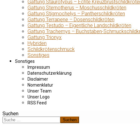
Gattung Staurotypus – Echte Kreuzbrustschildkröte
Gattung Sternotherus – Moschusschildkröten
Gattung Stigmochelys – Pantherschildkröten
Gattung Terrapene – Dosenschildkröten
Gattung Testudo – Eigentliche Landschildkröten
Gattung Trachemys – Buchstaben-Schmuckschildk
Gattung Trionyx
Hybriden
Schildkrötenschmuck
Sonstiges
Sonstiges
Impressum
Datenschutzerklärung
Disclaimer
Nomenklatur
Unser Team
Unser Logo
RSS Feed
Suchen
Suchen