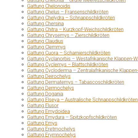
Gattung Chelonia – Grüne Meeresschildkröten
Gattung Chelonoidis
Gattung Chelus – Fransenschildkröten
Gattung Chelydra – Schnappschildkröten
Gattung Chersina
Gattung Chitra – Kurzkopf-Weichschildkröten
Gattung Chrysemys – Zierschildkröten
Gattung Claudius
Gattung Clemmys
Gattung Cuora – Scharnierschildkröten
Gattung Cyclanorbis – Westafrikanische Klappen-W
Gattung Cyclemys – Blattschildkröten
Gattung Cycloderma – Zentralafrikanische Klappen
Gattung Deirochelys
Gattung Dermatemys – Tabascoschildkröten
Gattung Dermochelys
Gattung Dogania
Gattung Elseya – Australische Schnappschildkröten
Gattung Elusor
Gattung Emydoidea
Gattung Emydura – Spitzkopfschildkröten
Gattung Emys
Gattung Eretmochelys
Gattung Erymnochelys