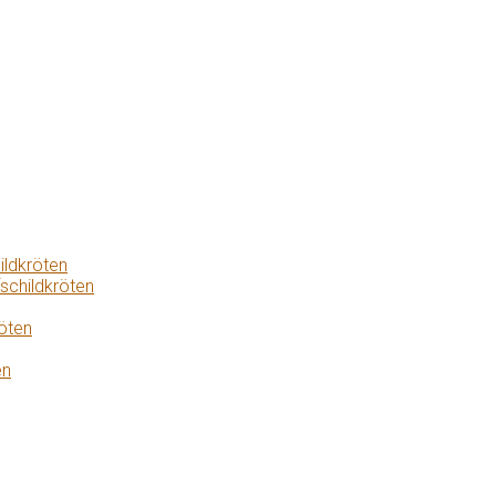
ildkröten
schildkröten
öten
en