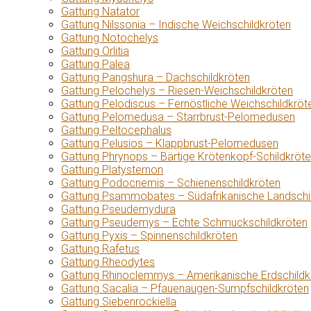
Gattung Natator
Gattung Nilssonia – Indische Weichschildkröten
Gattung Notochelys
Gattung Orlitia
Gattung Palea
Gattung Pangshura – Dachschildkröten
Gattung Pelochelys – Riesen-Weichschildkröten
Gattung Pelodiscus – Fernöstliche Weichschildkröt
Gattung Pelomedusa – Starrbrust-Pelomedusen
Gattung Peltocephalus
Gattung Pelusios – Klappbrust-Pelomedusen
Gattung Phrynops – Bärtige Krötenkopf-Schildkröt
Gattung Platysternon
Gattung Podocnemis – Schienenschildkröten
Gattung Psammobates – Südafrikanische Landschi
Gattung Pseudemydura
Gattung Pseudemys – Echte Schmuckschildkröten
Gattung Pyxis – Spinnenschildkröten
Gattung Rafetus
Gattung Rheodytes
Gattung Rhinoclemmys – Amerikanische Erdschildk
Gattung Sacalia – Pfauenaugen-Sumpfschildkröten
Gattung Siebenrockiella