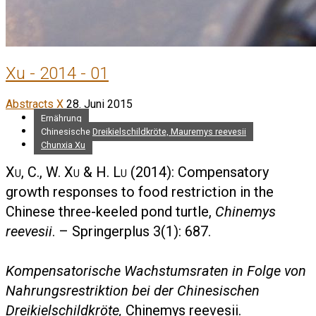
Xu - 2014 - 01
Abstracts X
28. Juni 2015
Ernährung
Chinesische Dreikielschildkröte, Mauremys reevesii
Chunxia Xu
Xu, C., W. Xu & H. Lu
(2014): Compensatory
growth responses to food restriction in the
Chinese three-keeled pond turtle,
Chinemys
reevesii
. – Springerplus 3(1): 687.
Kompensatorische Wachstumsraten in Folge von
Nahrungsrestriktion bei der Chinesischen
Dreikielschildkröte,
Chinemys reevesii.