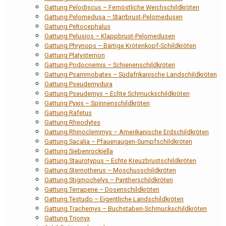
Gattung Pelodiscus – Fernöstliche Weichschildkröten
Gattung Pelomedusa – Starrbrust-Pelomedusen
Gattung Peltocephalus
Gattung Pelusios – Klappbrust-Pelomedusen
Gattung Phrynops – Bärtige Krötenkopf-Schildkröten
Gattung Platysternon
Gattung Podocnemis – Schienenschildkröten
Gattung Psammobates – Südafrikanische Landschildkröten
Gattung Pseudemydura
Gattung Pseudemys – Echte Schmuckschildkröten
Gattung Pyxis – Spinnenschildkröten
Gattung Rafetus
Gattung Rheodytes
Gattung Rhinoclemmys – Amerikanische Erdschildkröten
Gattung Sacalia – Pfauenaugen-Sumpfschildkröten
Gattung Siebenrockiella
Gattung Staurotypus – Echte Kreuzbrustschildkröten
Gattung Sternotherus – Moschusschildkröten
Gattung Stigmochelys – Pantherschildkröten
Gattung Terrapene – Dosenschildkröten
Gattung Testudo – Eigentliche Landschildkröten
Gattung Trachemys – Buchstaben-Schmuckschildkröten
Gattung Trionyx