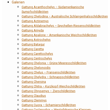
Galerien
Gattung Acanthochelys – Südamerikanische
Sumpfschildkröten
Gattung Chelodina – Australische Schlangenhalsschildkröten
Gattung Actinemys
Gattung Aldabrachelys – Seychellen-Riesenschildkröten
Gattung Amyda
Gattung Apalone – Amerikanische Weichschildkröten
Gattung Astrochelys
Gattung Batagur
Gattung Caretta
Gattung Carettochelys
Gattung Centrochelys
Gattung Chelonia – Grüne Meeresschildkröten
Gattung Chelonoidis
Gattung Chelus – Fransenschildkröten
Gattung Chelydra – Schnappschildkröten
Gattung Chersina
Gattung Chitra – Kurzkopf-Weichschildkröten
Gattung Chrysemys – Zierschildkröten
Gattung Claudius
Gattung Clemmys
Gattung Cuora – Scharnierschildkröten
Gattung Cyclanorbis – Westafrikanische Klappen-