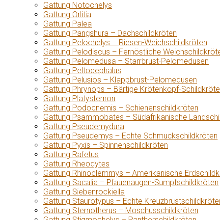
Gattung Notochelys
Gattung Orlitia
Gattung Palea
Gattung Pangshura – Dachschildkröten
Gattung Pelochelys – Riesen-Weichschildkröten
Gattung Pelodiscus – Fernöstliche Weichschildkröt
Gattung Pelomedusa – Starrbrust-Pelomedusen
Gattung Peltocephalus
Gattung Pelusios – Klappbrust-Pelomedusen
Gattung Phrynops – Bärtige Krötenkopf-Schildkröt
Gattung Platysternon
Gattung Podocnemis – Schienenschildkröten
Gattung Psammobates – Südafrikanische Landschi
Gattung Pseudemydura
Gattung Pseudemys – Echte Schmuckschildkröten
Gattung Pyxis – Spinnenschildkröten
Gattung Rafetus
Gattung Rheodytes
Gattung Rhinoclemmys – Amerikanische Erdschildk
Gattung Sacalia – Pfauenaugen-Sumpfschildkröten
Gattung Siebenrockiella
Gattung Staurotypus – Echte Kreuzbrustschildkröte
Gattung Sternotherus – Moschusschildkröten
Gattung Stigmochelys – Pantherschildkröten