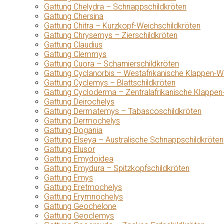
Gattung Chelydra – Schnappschildkröten
Gattung Chersina
Gattung Chitra – Kurzkopf-Weichschildkröten
Gattung Chrysemys – Zierschildkröten
Gattung Claudius
Gattung Clemmys
Gattung Cuora – Scharnierschildkröten
Gattung Cyclanorbis – Westafrikanische Klappen-W
Gattung Cyclemys – Blattschildkröten
Gattung Cycloderma – Zentralafrikanische Klappen
Gattung Deirochelys
Gattung Dermatemys – Tabascoschildkröten
Gattung Dermochelys
Gattung Dogania
Gattung Elseya – Australische Schnappschildkröten
Gattung Elusor
Gattung Emydoidea
Gattung Emydura – Spitzkopfschildkröten
Gattung Emys
Gattung Eretmochelys
Gattung Erymnochelys
Gattung Geochelone
Gattung Geoclemys