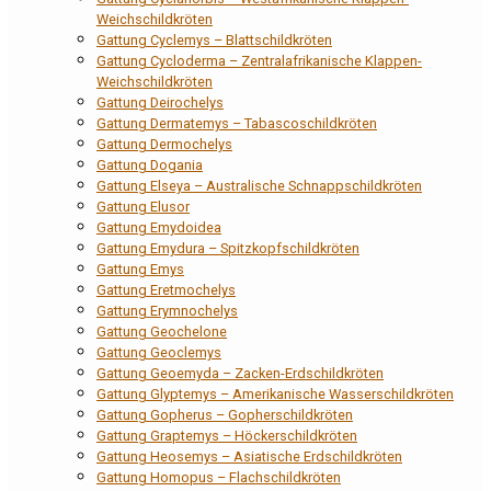
Weichschildkröten
Gattung Cyclemys – Blattschildkröten
Gattung Cycloderma – Zentralafrikanische Klappen-
Weichschildkröten
Gattung Deirochelys
Gattung Dermatemys – Tabascoschildkröten
Gattung Dermochelys
Gattung Dogania
Gattung Elseya – Australische Schnappschildkröten
Gattung Elusor
Gattung Emydoidea
Gattung Emydura – Spitzkopfschildkröten
Gattung Emys
Gattung Eretmochelys
Gattung Erymnochelys
Gattung Geochelone
Gattung Geoclemys
Gattung Geoemyda – Zacken-Erdschildkröten
Gattung Glyptemys – Amerikanische Wasserschildkröten
Gattung Gopherus – Gopherschildkröten
Gattung Graptemys – Höckerschildkröten
Gattung Heosemys – Asiatische Erdschildkröten
Gattung Homopus – Flachschildkröten