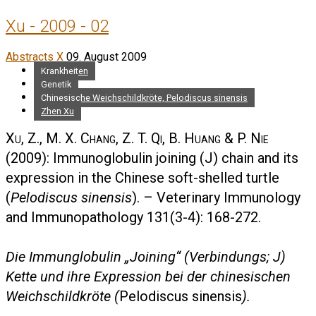
Xu - 2009 - 02
Abstracts X
09. August 2009
Krankheiten
Genetik
Chinesische Weichschildkröte, Pelodiscus sinensis
Zhen Xu
Xu, Z., M. X. Chang, Z. T. Qi, B. Huang & P. Nie
(2009): Immunoglobulin joining (J) chain and its
expression in the Chinese soft-shelled turtle
(
Pelodiscus sinensis
). – Veterinary Immunology
and Immunopathology 131(3-4): 168-272.
Die Immunglobulin „Joining“ (Verbindungs; J)
Kette und ihre Expression bei der chinesischen
Weichschildkröte (
Pelodiscus sinensis
).