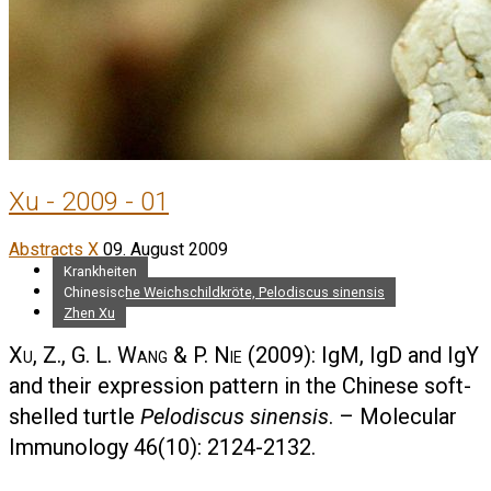
Xu - 2009 - 01
Abstracts X
09. August 2009
Krankheiten
Chinesische Weichschildkröte, Pelodiscus sinensis
Zhen Xu
Xu, Z., G. L. Wang & P. Nie
(2009): IgM, IgD and IgY
and their expression pattern in the Chinese soft-
shelled turtle
Pelodiscus sinensis
. – Molecular
Immunology 46(10): 2124-2132.