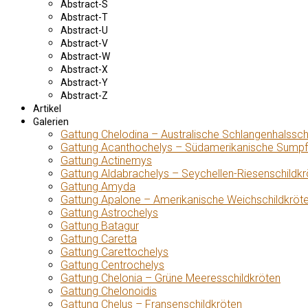
Abstract-S
Abstract-T
Abstract-U
Abstract-V
Abstract-W
Abstract-X
Abstract-Y
Abstract-Z
Artikel
Galerien
Gattung Chelodina – Australische Schlangenhalssch
Gattung Acanthochelys – Südamerikanische Sumpf
Gattung Actinemys
Gattung Aldabrachelys – Seychellen-Riesenschildkr
Gattung Amyda
Gattung Apalone – Amerikanische Weichschildkröt
Gattung Astrochelys
Gattung Batagur
Gattung Caretta
Gattung Carettochelys
Gattung Centrochelys
Gattung Chelonia – Grüne Meeresschildkröten
Gattung Chelonoidis
Gattung Chelus – Fransenschildkröten