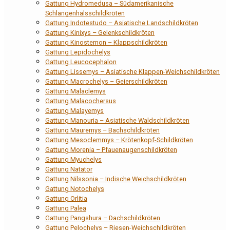
Gattung Hydromedusa – Südamerikanische
Schlangenhalsschildkröten
Gattung Indotestudo – Asiatische Landschildkröten
Gattung Kinixys – Gelenkschildkröten
Gattung Kinosternon – Klappschildkröten
Gattung Lepidochelys
Gattung Leucocephalon
Gattung Lissemys – Asiatische Klappen-Weichschildkröten
Gattung Macrochelys – Geierschildkröten
Gattung Malaclemys
Gattung Malacochersus
Gattung Malayemys
Gattung Manouria – Asiatische Waldschildkröten
Gattung Mauremys – Bachschildkröten
Gattung Mesoclemmys – Krötenkopf-Schildkröten
Gattung Morenia – Pfauenaugenschildkröten
Gattung Myuchelys
Gattung Natator
Gattung Nilssonia – Indische Weichschildkröten
Gattung Notochelys
Gattung Orlitia
Gattung Palea
Gattung Pangshura – Dachschildkröten
Gattung Pelochelys – Riesen-Weichschildkröten