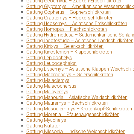
Gattung Geoemyda – Zacken-Erdschildkröten
Gattung Glyptemys – Amerikanische Wasserschildk
Gattung Gopherus – Gopherschildkröten
Gattung Graptemys – Höckerschildkröten
Gattung Heosemys – Asiatische Erdschildkröten
Gattung Homopus – Flachschildkröten
Gattung Hydromedusa – Südamerikanische Schlang
Gattung Indotestudo – Asiatische Landschildkröten
Gattung Kinixys – Gelenkschildkröten
Gattung Kinosternon – Klappschildkröten
Gattung Lepidochelys
Gattung Leucocephalon
Gattung Lissemys – Asiatische Klappen-Weichschil
Gattung Macrochelys – Geierschildkröten
Gattung Malaclemys
Gattung Malacochersus
Gattung Malayemys
Gattung Manouria – Asiatische Waldschildkröten
Gattung Mauremys – Bachschildkröten
Gattung Mesoclemmys – Krötenkopf-Schildkröten
Gattung Morenia – Pfauenaugenschildkröten
Gattung Myuchelys
Gattung Natator
Gattung Nilssonia – Indische Weichschildkröten