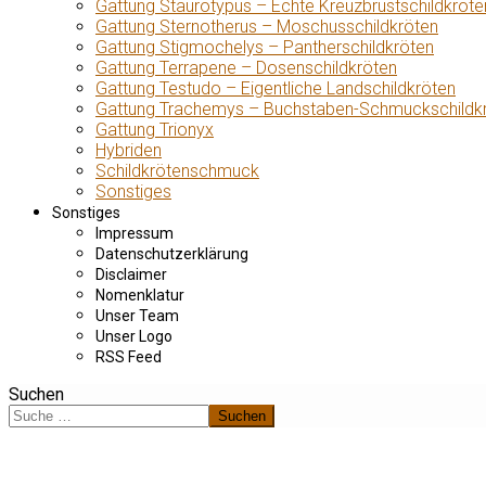
Gattung Staurotypus – Echte Kreuzbrustschildkröte
Gattung Sternotherus – Moschusschildkröten
Gattung Stigmochelys – Pantherschildkröten
Gattung Terrapene – Dosenschildkröten
Gattung Testudo – Eigentliche Landschildkröten
Gattung Trachemys – Buchstaben-Schmuckschildk
Gattung Trionyx
Hybriden
Schildkrötenschmuck
Sonstiges
Sonstiges
Impressum
Datenschutzerklärung
Disclaimer
Nomenklatur
Unser Team
Unser Logo
RSS Feed
Suchen
Suchen