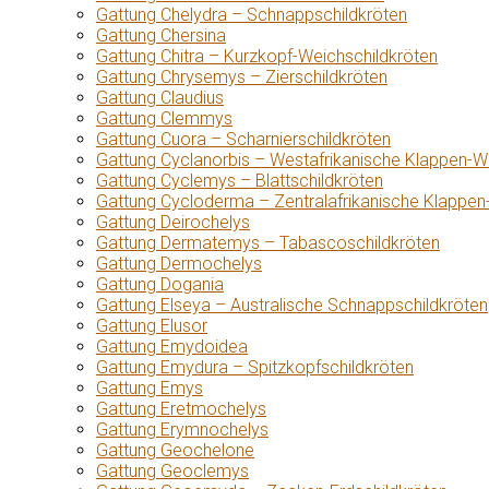
Gattung Chelydra – Schnappschildkröten
Gattung Chersina
Gattung Chitra – Kurzkopf-Weichschildkröten
Gattung Chrysemys – Zierschildkröten
Gattung Claudius
Gattung Clemmys
Gattung Cuora – Scharnierschildkröten
Gattung Cyclanorbis – Westafrikanische Klappen-W
Gattung Cyclemys – Blattschildkröten
Gattung Cycloderma – Zentralafrikanische Klappen
Gattung Deirochelys
Gattung Dermatemys – Tabascoschildkröten
Gattung Dermochelys
Gattung Dogania
Gattung Elseya – Australische Schnappschildkröten
Gattung Elusor
Gattung Emydoidea
Gattung Emydura – Spitzkopfschildkröten
Gattung Emys
Gattung Eretmochelys
Gattung Erymnochelys
Gattung Geochelone
Gattung Geoclemys