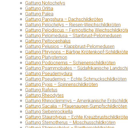
Gattung Notochelys
Gattung Orlitia
Gattung Palea
Gattung Pangshura – Dachschildkröten
Gattung Pelochelys – Riesen-Weichschildkröten
Gattung Pelodiscus – Fernöstliche Weichschildkröt
Gattung Pelomedusa – Starrbrust-Pelomedusen
Gattung Peltocephalus
Gattung Pelusios – Klappbrust-Pelomedusen
Gattung Phrynops – Bärtige Krötenkopf-Schildkröt
Gattung Platysternon
Gattung Podocnemis – Schienenschildkröten
Gattung Psammobates – Südafrikanische Landschi
Gattung Pseudemydura
Gattung Pseudemys – Echte Schmuckschildkröten
Gattung Pyxis – Spinnenschildkröten
Gattung Rafetus
Gattung Rheodytes
Gattung Rhinoclemmys – Amerikanische Erdschildk
Gattung Sacalia – Pfauenaugen-Sumpfschildkröten
Gattung Siebenrockiella
Gattung Staurotypus – Echte Kreuzbrustschildkröte
Gattung Sternotherus – Moschusschildkröten
Gattung Stigmochelys – Pantherschildkröten