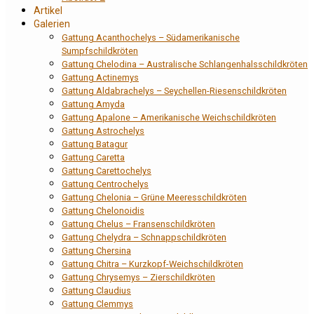
Artikel
Galerien
Gattung Acanthochelys – Südamerikanische
Sumpfschildkröten
Gattung Chelodina – Australische Schlangenhalsschildkröten
Gattung Actinemys
Gattung Aldabrachelys – Seychellen-Riesenschildkröten
Gattung Amyda
Gattung Apalone – Amerikanische Weichschildkröten
Gattung Astrochelys
Gattung Batagur
Gattung Caretta
Gattung Carettochelys
Gattung Centrochelys
Gattung Chelonia – Grüne Meeresschildkröten
Gattung Chelonoidis
Gattung Chelus – Fransenschildkröten
Gattung Chelydra – Schnappschildkröten
Gattung Chersina
Gattung Chitra – Kurzkopf-Weichschildkröten
Gattung Chrysemys – Zierschildkröten
Gattung Claudius
Gattung Clemmys