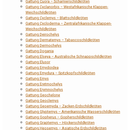
Gattung Cuora – Scharnierschildkröten
Gattung Cyclanorbis – Westafrikanische Klappen-
Weichschildkröten
Gattung Cyclemys – Blattschildkröten
Gattung Cycloderma – Zentralafrikanische Klappen-
Weichschildkröten
Gattung Deirochelys
Gattung Dermatemys – Tabascoschildkröten
Gattung Dermochelys
Gattung Dogania
Gattung Elseya – Australische Schnappschildkröten
Gattung Elusor
Gattung Emydoidea
Gattung Emydura – Spitzkopfschildkröten
Gattung Emys
Gattung Eretmochelys
Gattung Erymnochelys
Gattung Geochelone
Gattung Geoclemys
Gattung Geoemyda – Zacken-Erdschildkröten
Gattung Glyptemys – Amerikanische Wasserschildkröten
Gattung Gopherus – Gopherschildkröten
Gattung Graptemys – Höckerschildkröten
Gattung Heosemys – Asiatische Erdschildkröten