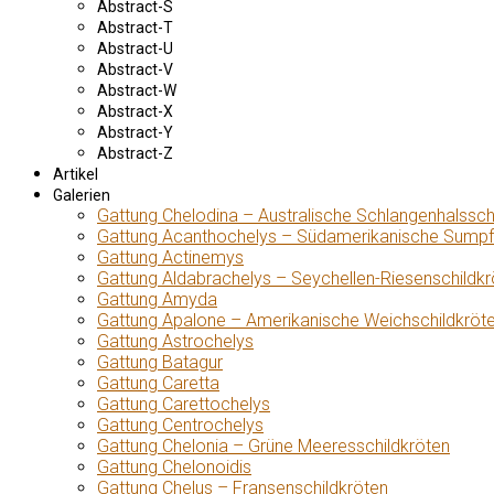
Abstract-S
Abstract-T
Abstract-U
Abstract-V
Abstract-W
Abstract-X
Abstract-Y
Abstract-Z
Artikel
Galerien
Gattung Chelodina – Australische Schlangenhalssch
Gattung Acanthochelys – Südamerikanische Sumpf
Gattung Actinemys
Gattung Aldabrachelys – Seychellen-Riesenschildkr
Gattung Amyda
Gattung Apalone – Amerikanische Weichschildkröt
Gattung Astrochelys
Gattung Batagur
Gattung Caretta
Gattung Carettochelys
Gattung Centrochelys
Gattung Chelonia – Grüne Meeresschildkröten
Gattung Chelonoidis
Gattung Chelus – Fransenschildkröten