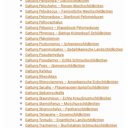
Gattung Pangshura – Dachschildkröten
Gattung Pelochelys – Riesen-Weichschildkröten
Gattung Pelodiscus – Fernöstliche Weichschildkröten
Gattung Pelomedusa – Starrbrust-Pelomedusen
Gattung Peltocephalus
Gattung Pelusios – Klappbrust-Pelomedusen
Gattung Phrynops – Bärtige Krötenkopf-Schildkröten
Gattung Platysternon
Gattung Podocnemis – Schienenschildkröten
Gattung Psammobates – Südafrikanische Landschildkröten
Gattung Pseudemydura
Gattung Pseudemys – Echte Schmuckschildkröten
Gattung Pyxis – Spinnenschildkröten
Gattung Rafetus
Gattung Rheodytes
Gattung Rhinoclemmys – Amerikanische Erdschildkröten
Gattung Sacalia – Pfauenaugen-Sumpfschildkröten
Gattung Siebenrockiella
Gattung Staurotypus – Echte Kreuzbrustschildkröten
Gattung Sternotherus – Moschusschildkröten
Gattung Stigmochelys – Pantherschildkröten
Gattung Terrapene – Dosenschildkröten
Gattung Testudo – Eigentliche Landschildkröten
Gattung Trachemys – Buchstaben-Schmuckschildkröten