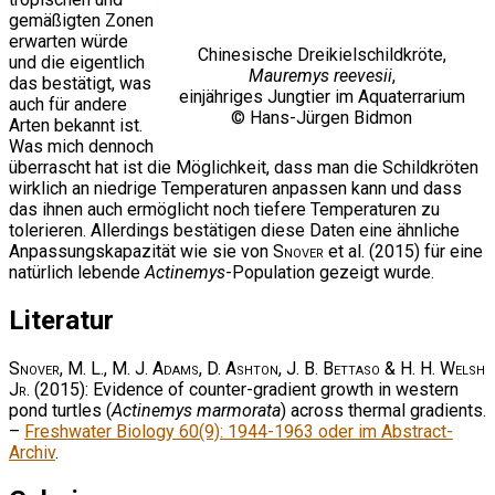
gemäßigten Zonen
erwarten würde
Chinesische Dreikielschildkröte,
und die eigentlich
Mauremys reevesii
,
das bestätigt, was
einjähriges Jungtier im Aquaterrarium
auch für andere
© Hans-Jürgen Bidmon
Arten bekannt ist.
Was mich dennoch
überrascht hat ist die Möglichkeit, dass man die Schildkröten
wirklich an niedrige Temperaturen anpassen kann und dass
das ihnen auch ermöglicht noch tiefere Temperaturen zu
tolerieren. Allerdings bestätigen diese Daten eine ähnliche
Anpassungskapazität wie sie von
Snover
et al. (2015) für eine
natürlich lebende
Actinemys
-Population gezeigt wurde.
Literatur
Snover, M. L., M. J. Adams, D. Ashton, J. B. Bettaso & H. H. Welsh
Jr.
(2015): Evidence of counter-gradient growth in western
pond turtles (
Actinemys marmorata
) across thermal gradients.
–
Freshwater Biology 60(9): 1944-1963 oder im Abstract-
Archiv
.