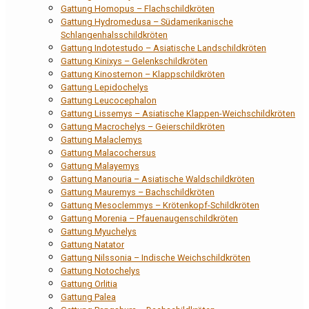
Gattung Homopus – Flachschildkröten
Gattung Hydromedusa – Südamerikanische
Schlangenhalsschildkröten
Gattung Indotestudo – Asiatische Landschildkröten
Gattung Kinixys – Gelenkschildkröten
Gattung Kinosternon – Klappschildkröten
Gattung Lepidochelys
Gattung Leucocephalon
Gattung Lissemys – Asiatische Klappen-Weichschildkröten
Gattung Macrochelys – Geierschildkröten
Gattung Malaclemys
Gattung Malacochersus
Gattung Malayemys
Gattung Manouria – Asiatische Waldschildkröten
Gattung Mauremys – Bachschildkröten
Gattung Mesoclemmys – Krötenkopf-Schildkröten
Gattung Morenia – Pfauenaugenschildkröten
Gattung Myuchelys
Gattung Natator
Gattung Nilssonia – Indische Weichschildkröten
Gattung Notochelys
Gattung Orlitia
Gattung Palea