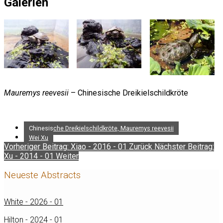
Galerien
Mauremys reevesii
– Chinesische Dreikielschildkröte
Chinesische Dreikielschildkröte, Mauremys reevesii
Wei Xu
Vorheriger Beitrag: Xiao - 2016 - 01
Zurück
Nächster Beitrag:
Xu - 2014 - 01
Weiter
Neueste Abstracts
White - 2026 - 01
Hilton - 2024 - 01