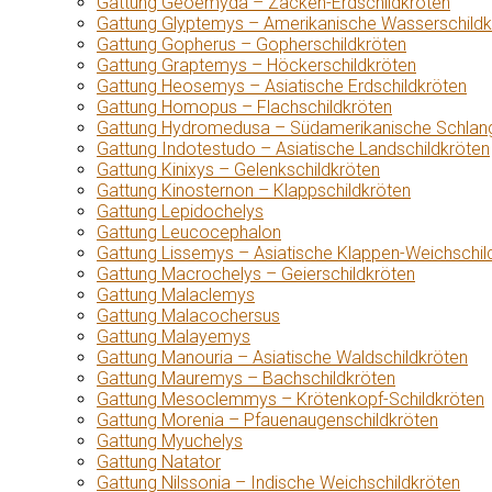
Gattung Geoemyda – Zacken-Erdschildkröten
Gattung Glyptemys – Amerikanische Wasserschildk
Gattung Gopherus – Gopherschildkröten
Gattung Graptemys – Höckerschildkröten
Gattung Heosemys – Asiatische Erdschildkröten
Gattung Homopus – Flachschildkröten
Gattung Hydromedusa – Südamerikanische Schlang
Gattung Indotestudo – Asiatische Landschildkröten
Gattung Kinixys – Gelenkschildkröten
Gattung Kinosternon – Klappschildkröten
Gattung Lepidochelys
Gattung Leucocephalon
Gattung Lissemys – Asiatische Klappen-Weichschil
Gattung Macrochelys – Geierschildkröten
Gattung Malaclemys
Gattung Malacochersus
Gattung Malayemys
Gattung Manouria – Asiatische Waldschildkröten
Gattung Mauremys – Bachschildkröten
Gattung Mesoclemmys – Krötenkopf-Schildkröten
Gattung Morenia – Pfauenaugenschildkröten
Gattung Myuchelys
Gattung Natator
Gattung Nilssonia – Indische Weichschildkröten