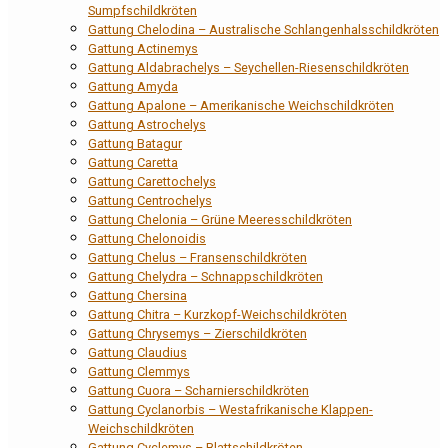
Sumpfschildkröten
Gattung Chelodina – Australische Schlangenhalsschildkröten
Gattung Actinemys
Gattung Aldabrachelys – Seychellen-Riesenschildkröten
Gattung Amyda
Gattung Apalone – Amerikanische Weichschildkröten
Gattung Astrochelys
Gattung Batagur
Gattung Caretta
Gattung Carettochelys
Gattung Centrochelys
Gattung Chelonia – Grüne Meeresschildkröten
Gattung Chelonoidis
Gattung Chelus – Fransenschildkröten
Gattung Chelydra – Schnappschildkröten
Gattung Chersina
Gattung Chitra – Kurzkopf-Weichschildkröten
Gattung Chrysemys – Zierschildkröten
Gattung Claudius
Gattung Clemmys
Gattung Cuora – Scharnierschildkröten
Gattung Cyclanorbis – Westafrikanische Klappen-
Weichschildkröten
Gattung Cyclemys – Blattschildkröten