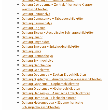
Gattung Cycloderma – Zentralafrikanische Klappen-
Weichschildkröten
Gattung Deirochelys
Gattung Dermatemys – Tabascoschildkröten
Gattung Dermochelys
Gattung Dogania
Gattung Elseya – Australische Schnappschildkröten
Gattung Elusor
Gattung Emydoidea
Gattung Emydura – Spitzkopfschildkröten
Gattung Emys
Gattung Eretmochelys
Gattung Erymnochelys
Gattung Geochelone
Gattung Geoclemys
Gattung Geoemyda – Zacken-Erdschildkröten
Gattung Glyptemys – Amerikanische Wasserschildkröten
Gattung Gopherus – Gopherschildkröten
Gattung Graptemys – Höckerschildkröten
Gattung Heosemys – Asiatische Erdschildkröten
Gattung Homopus – Flachschildkröten
Gattung Hydromedusa – Südamerikanische
Schlangenhalsschildkröten