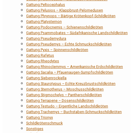
Gattung Peltocephalus
Gattung Pelusios – Klappbrust-Pelomedusen
Gattung Phrynops – Bärtige Krötenkopf-Schildkröten
Gattung Platysternon
Gattung Podocnemis – Schienenschildkröten
Gattung Psammobates – Südafrikanische Landschildkröten
Gattung Pseudemydura
Gattung Pseudemys – Echte Schmuckschildkröten
Gattung Pyxis – Spinnenschildkröten
Gattung Rafetus
Gattung Rheodytes
Gattung Rhinoclemmys – Amerikanische Erdschildkröten
Gattung Sacalia – Pfauenaugen-Sumpfschildkröten
Gattung Siebenrockiella
Gattung Staurotypus – Echte Kreuzbrustschildkröten
Gattung Sternotherus – Moschusschildkröten
Gattung Stigmochelys – Pantherschildkröten
Gattung Terrapene – Dosenschildkröten
Gattung Testudo – Eigentliche Landschildkröten
Gattung Trachemys – Buchstaben-Schmuckschildkröten
Gattung Trionyx
Schildkrötenschmuck
Sonstiges