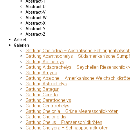
Abstract-T
Abstract-U
Abstract-V
Abstract-W
Abstract-X
Abstract-Y
Abstract-Z
Artikel
Galerien
Gattung Chelodina – Australische Schlangenhalssch
Gattung Acanthochelys – Südamerikanische Sumpf
Gattung Actinemys
Gattung Aldabrachelys – Seychellen-Riesenschildkr
Gattung Amyda
Gattung Apalone – Amerikanische Weichschildkröt
Gattung Astrochelys
Gattung Batagur
Gattung Caretta
Gattung Carettochelys
Gattung Centrochelys
Gattung Chelonia – Grüne Meeresschildkröten
Gattung Chelonoidis
Gattung Chelus – Fransenschildkröten
Gattung Chelydra – Schnappschildkröten