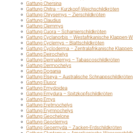
Gattung Chersina
Gattung Chitra – Kurzkopf-Weichschildkröten
Gattung Chrysemys – Zierschildkröten
Gattung Claudius
Gattung Clemmys
Gattung Cuora – Scharnierschildkröten
Gattung Cyclanorbis – Westafrikanische Klappen-W
Gattung Cyclemys – Blattschildkröten
Gattung Cycloderma – Zentralafrikanische Klappen
Gattung Deirochelys
Gattung Dermatemys – Tabascoschildkröten
Gattung Dermochelys
Gattung Dogania
Gattung Elseya – Australische Schnappschildkröten
Gattung Elusor
Gattung Emydoidea
Gattung Emydura – Spitzkopfschildkröten
Gattung Emys
Gattung Eretmochelys
Gattung Erymnochelys
Gattung Geochelone
Gattung Geoclemys
Gattung Geoemyda – Zacken-Erdschildkröten