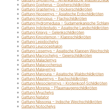
Gattung Glyptemys – Amerikanische Wasserschildk
Gattung Gopherus – Gopherschildkröten
Gattung Graptemys – Höckerschildkröten
Gattung Heosemys – Asiatische Erdschildkröten
Gattung Homopus – Flachschildkröten
Gattung Hydromedusa – Südamerikanische Schlang
Gattung Indotestudo – Asiatische Landschildkröten
Gattung Kinixys – Gelenkschildkröten
Gattung Kinosternon – Klappschildkröten
Gattung Lepidochelys
Gattung Leucocephalon
Gattung Lissemys – Asiatische Klappen-Weichschil
Gattung Macrochelys – Geierschildkröten
Gattung Malaclemys
Gattung Malacochersus
Gattung Malayemys
Gattung Manouria – Asiatische Waldschildkröten
Gattung Mauremys – Bachschildkröten
Gattung Mesoclemmys – Krötenkopf-Schildkröten
Gattung Morenia – Pfauenaugenschildkröten
Gattung Myuchelys
Gattung Natator
Gattung Nilssonia – Indische Weichschildkröten
Gattung Notochelys