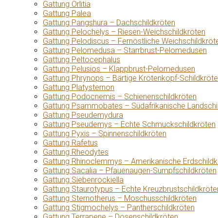
Gattung Orlitia
Gattung Palea
Gattung Pangshura – Dachschildkröten
Gattung Pelochelys – Riesen-Weichschildkröten
Gattung Pelodiscus – Fernöstliche Weichschildkröt
Gattung Pelomedusa – Starrbrust-Pelomedusen
Gattung Peltocephalus
Gattung Pelusios – Klappbrust-Pelomedusen
Gattung Phrynops – Bärtige Krötenkopf-Schildkröt
Gattung Platysternon
Gattung Podocnemis – Schienenschildkröten
Gattung Psammobates – Südafrikanische Landschi
Gattung Pseudemydura
Gattung Pseudemys – Echte Schmuckschildkröten
Gattung Pyxis – Spinnenschildkröten
Gattung Rafetus
Gattung Rheodytes
Gattung Rhinoclemmys – Amerikanische Erdschildk
Gattung Sacalia – Pfauenaugen-Sumpfschildkröten
Gattung Siebenrockiella
Gattung Staurotypus – Echte Kreuzbrustschildkröte
Gattung Sternotherus – Moschusschildkröten
Gattung Stigmochelys – Pantherschildkröten
Gattung Terrapene – Dosenschildkröten