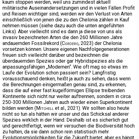
kaum stoppen werden, weil uns zumindest aktuell
militärische Auseinandersetzungen und in vielen Fällen Profit
und Reisen wichtiger sind, werden wir den Verlust von Arten
einschließlich von jenen die zu den Chelonia zählen in Kauf
nehmen müssen (siehe dazu auch die unten angeführten
Links). Aber vielleicht sind es dann ja diese von uns als
invasiv bezeichneten Arten die den 260 Millionen Jahre
andauernden Fossilrekord (
Cordero
, 2023) der Chelonia
vorsetzen können. Unsere eigenen Nachfolgegenerationen
freuen sich vielleicht darüber und bezeichnen die
überdauernden Spezies oder gar Hybridspezies als die
anpassungsfähigen „Modernen“. Wie oft mag so etwas im
Laufe der Evolution schon passiert sein? Langfristig
vorausschauend denken, heißt ja auch zu sehen, dass wenn
die Berechnungen einigermaßen genau sind, zu erkennen,
dass die auf einer fast kugelförmigen Ellipse treibenden
Kontinente sich nicht nur weiter auftrennen, sondern in circa
250-300 Millionen Jahren auch wieder einen Superkontinent
bilden werden (
Mitchell
et al., 2021). Wir sollten also heute
nicht so tun als hätten wir unser und das Schicksal anderer
Spezies wirklich in der Hand. Deshalb ist es sicherlich gut
und gerechtfertigt, wenn wir versuchen die Biodiversität hoch
zu halten, da sie dann schon rein statistisch mehr
Evolutionsmöglichkeiten für die Zukunft bietet, aber es hängt