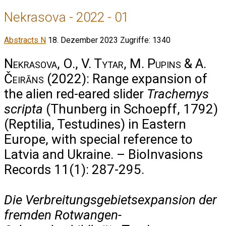
Nekrasova - 2022 - 01
Abstracts N
18. Dezember 2023
Zugriffe: 1340
Nekrasova, O., V. Tytar, M. Pupins & A.
Čeirāns
(2022): Range expansion of
the alien red-eared slider
Trachemys
scripta
(Thunberg in Schoepff, 1792)
(Reptilia, Testudines) in Eastern
Europe, with special reference to
Latvia and Ukraine. – BioInvasions
Records 11(1): 287-295.
Die Verbreitungsgebietsexpansion der
fremden Rotwangen-