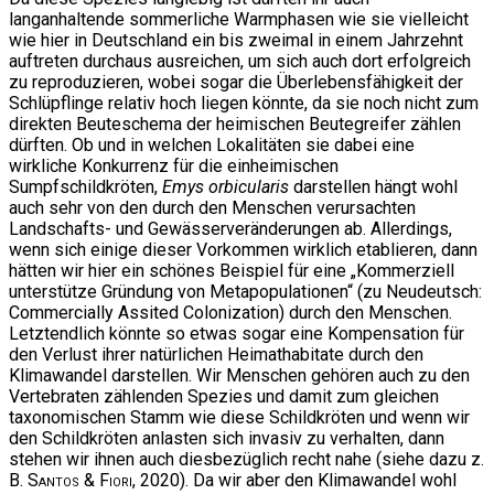
langanhaltende sommerliche Warmphasen wie sie vielleicht
wie hier in Deutschland ein bis zweimal in einem Jahrzehnt
auftreten durchaus ausreichen, um sich auch dort erfolgreich
zu reproduzieren, wobei sogar die Überlebensfähigkeit der
Schlüpflinge relativ hoch liegen könnte, da sie noch nicht zum
direkten Beuteschema der heimischen Beutegreifer zählen
dürften. Ob und in welchen Lokalitäten sie dabei eine
wirkliche Konkurrenz für die einheimischen
Sumpfschildkröten,
Emys orbicularis
darstellen hängt wohl
auch sehr von den durch den Menschen verursachten
Landschafts- und Gewässerveränderungen ab. Allerdings,
wenn sich einige dieser Vorkommen wirklich etablieren, dann
hätten wir hier ein schönes Beispiel für eine „Kommerziell
unterstütze Gründung von Metapopulationen“ (zu Neudeutsch:
Commercially Assited Colonization) durch den Menschen.
Letztendlich könnte so etwas sogar eine Kompensation für
den Verlust ihrer natürlichen Heimathabitate durch den
Klimawandel darstellen. Wir Menschen gehören auch zu den
Vertebraten zählenden Spezies und damit zum gleichen
taxonomischen Stamm wie diese Schildkröten und wenn wir
den Schildkröten anlasten sich invasiv zu verhalten, dann
stehen wir ihnen auch diesbezüglich recht nahe (siehe dazu z.
B.
Santos & Fiori
, 2020). Da wir aber den Klimawandel wohl