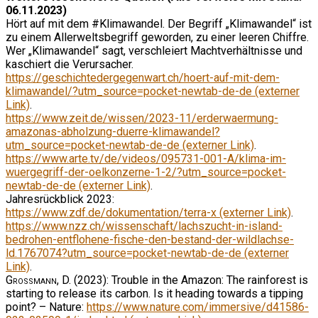
06.11.2023)
Hört auf mit dem #Klimawandel. Der Begriff „Klimawandel“ ist
zu einem Allerweltsbegriff geworden, zu einer leeren Chiffre.
Wer „Klimawandel“ sagt, verschleiert Machtverhältnisse und
kaschiert die Verursacher.
https://geschichtedergegenwart.ch/hoert-auf-mit-dem-
klimawandel/?utm_source=pocket-newtab-de-de (externer
Link)
.
https://www.zeit.de/wissen/2023-11/erderwaermung-
amazonas-abholzung-duerre-klimawandel?
utm_source=pocket-newtab-de-de (externer Link)
.
https://www.arte.tv/de/videos/095731-001-A/klima-im-
wuergegriff-der-oelkonzerne-1-2/?utm_source=pocket-
newtab-de-de (externer Link)
.
Jahresrückblick 2023:
https://www.zdf.de/dokumentation/terra-x (externer Link)
.
https://www.nzz.ch/wissenschaft/lachszucht-in-island-
bedrohen-entflohene-fische-den-bestand-der-wildlachse-
ld.1767074?utm_source=pocket-newtab-de-de (externer
Link)
.
Grossmann, D.
(2023): Trouble in the Amazon: The rainforest is
starting to release its carbon. Is it heading towards a tipping
point? – Nature:
https://www.nature.com/immersive/d41586-