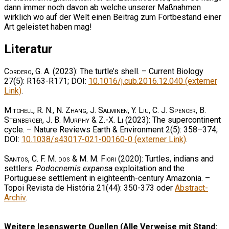
dann immer noch davon ab welche unserer Maßnahmen
wirklich wo auf der Welt einen Beitrag zum Fortbestand einer
Art geleistet haben mag!
Literatur
Cordero, G. A.
(2023): The turtle’s shell. – Current Biology
27(5): R163-R171; DOI:
10.1016/j.cub.2016.12.040 (externer
Link)
.
Mitchell, R. N., N. Zhang, J. Salminen, Y. Liu, C. J. Spencer, B.
Steinberger, J. B. Murphy & Z.-X. Li
(2023): The supercontinent
cycle. – Nature Reviews Earth & Environment 2(5): 358–374;
DOI:
10.1038/s43017-021-00160-0 (externer Link)
.
Santos, C. F. M. dos & M. M. Fiori
(2020): Turtles, indians and
settlers:
Podocnemis expansa
exploitation and the
Portuguese settlement in eighteenth-century Amazonia. –
Topoi Revista de História 21(44): 350-373 oder
Abstract-
Archiv
.
Weitere lesenswerte Quellen (Alle Verweise mit Stand: