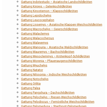
Gattung Indotestudo – Asiatische Landschildkröten
Gattung Kinixys – Gelenkschildkröten
Gattung Kinosternon – Klappschildkröten
Gattung Lepidochelys
Gattung Leucocephalon
Gattung Lissemys – Asiatische Klappen-Weichschildkröten
Gattung Macrochelys – Geierschildkröten
Gattung Malaclemys
Gattung Malacochersus
Gattung Malayemys
Gattung Manouria – Asiatische Waldschildkröten
Gattung Mauremys – Bachschildkröten
Gattung Mesoclemmys – Krötenkopf-Schildkröten
Gattung Morenia – Pfauenaugenschildkröten
Gattung Myuchelys
Gattung Natator
Gattung Nilssonia – Indische Weichschildkröten
Gattung Notochelys
Gattung Orlitia
Gattung Palea
Gattung Pangshura – Dachschildkröten
Gattung Pelochelys – Riesen-Weichschildkröten
Gattung Pelodiscus – Fernöstliche Weichschildkröten
Gattung Pelomedusa – Starrbrust-Pelomedusen