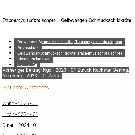
Trachemys scripta scripta
– Gelbwangen-Schmuckschildkröte
Rotwangen-Schmuckschildkröte, Trachemys scripta elegans
Artenschutz
Gelbwangen-Schmuckschildkröte, Trachemys scripta scripta
Oksana Nekrasova
Invasive Art
Vorheriger Beitrag: Ngo - 2023 - 01
Zurück
Nächster Beitrag:
Nordberg - 2023 - 01
Weiter
Neueste Abstracts
White - 2026 - 01
Hilton - 2024 - 01
Duran - 2024 - 01