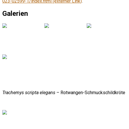
023-02599-1/index.html (externer Link)
.
Galerien
Trachemys scripta elegans
– Rotwangen-Schmuckschildkröte