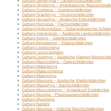
Gattung Geoemyda – Zacken-Erdschildkröten
Gattung Glyptemys – Amerikanische Wasserschildk
Gattung Gopherus – Gopherschildkröten
Gattung Graptemys – Höckerschildkröten
Gattung Heosemys – Asiatische Erdschildkröten
Gattung Homopus – Flachschildkröten
Gattung Hydromedusa – Südamerikanische Schlang
Gattung Indotestudo – Asiatische Landschildkröten
Gattung Kinixys – Gelenkschildkröten
Gattung Kinosternon – Klappschildkröten
Gattung Lepidochelys
Gattung Leucocephalon
Gattung Lissemys – Asiatische Klappen-Weichschil
Gattung Macrochelys – Geierschildkröten
Gattung Malaclemys
Gattung Malacochersus
Gattung Malayemys
Gattung Manouria – Asiatische Waldschildkröten
Gattung Mauremys – Bachschildkröten
Gattung Mesoclemmys – Krötenkopf-Schildkröten
Gattung Morenia – Pfauenaugenschildkröten
Gattung Myuchelys
Gattung Natator
Gattung Nilssonia – Indische Weichschildkröten