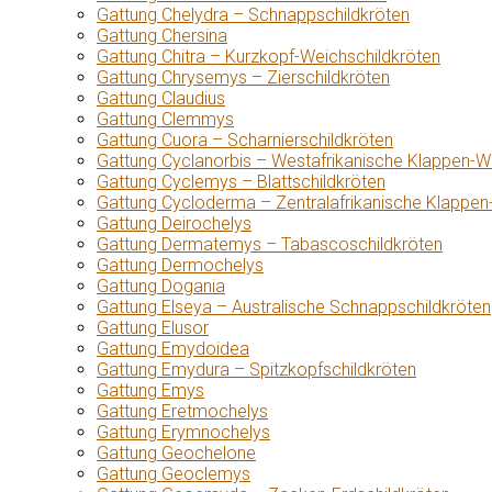
Gattung Chelydra – Schnappschildkröten
Gattung Chersina
Gattung Chitra – Kurzkopf-Weichschildkröten
Gattung Chrysemys – Zierschildkröten
Gattung Claudius
Gattung Clemmys
Gattung Cuora – Scharnierschildkröten
Gattung Cyclanorbis – Westafrikanische Klappen-W
Gattung Cyclemys – Blattschildkröten
Gattung Cycloderma – Zentralafrikanische Klappen
Gattung Deirochelys
Gattung Dermatemys – Tabascoschildkröten
Gattung Dermochelys
Gattung Dogania
Gattung Elseya – Australische Schnappschildkröten
Gattung Elusor
Gattung Emydoidea
Gattung Emydura – Spitzkopfschildkröten
Gattung Emys
Gattung Eretmochelys
Gattung Erymnochelys
Gattung Geochelone
Gattung Geoclemys