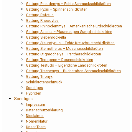
Gattung Pseudemys – Echte Schmuckschildkröten
Gattung Pyxis – Spinnenschildkröten
Gattung Rafetus
Gattung Rheodytes
Gattung Rhinoclemmys – Amerikanische Erdschildkröten
Gattung Sacalia – Pfauenaugen-Sumpfschildkröten
Gattung Siebenrockiella
Gattung Staurotypus – Echte Kreuzbrustschildkröten
Gattung Sternotherus – Moschusschildkröten
Gattung Stigmochelys – Pantherschildkröten
Gattung Terrapene – Dosenschildkröten
Gattung Testudo – Eigentliche Landschildkröten
Gattung Trachemys – Buchstaben-Schmuckschildkröten
Gattung Trionyx
Schildkrötenschmuck
Sonstiges
Hybriden
Sonstiges
Impressum
Datenschutzerklärung
Disclaimer
Nomenklatur
Unser Team