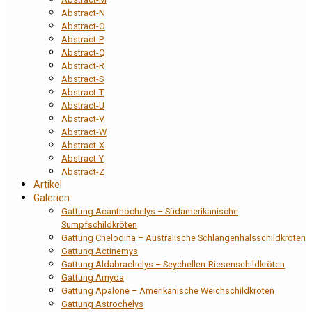
Abstract-N
Abstract-O
Abstract-P
Abstract-Q
Abstract-R
Abstract-S
Abstract-T
Abstract-U
Abstract-V
Abstract-W
Abstract-X
Abstract-Y
Abstract-Z
Artikel
Galerien
Gattung Acanthochelys – Südamerikanische
Sumpfschildkröten
Gattung Chelodina – Australische Schlangenhalsschildkröten
Gattung Actinemys
Gattung Aldabrachelys – Seychellen-Riesenschildkröten
Gattung Amyda
Gattung Apalone – Amerikanische Weichschildkröten
Gattung Astrochelys