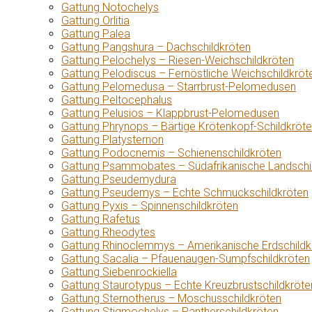
Gattung Notochelys
Gattung Orlitia
Gattung Palea
Gattung Pangshura – Dachschildkröten
Gattung Pelochelys – Riesen-Weichschildkröten
Gattung Pelodiscus – Fernöstliche Weichschildkröt
Gattung Pelomedusa – Starrbrust-Pelomedusen
Gattung Peltocephalus
Gattung Pelusios – Klappbrust-Pelomedusen
Gattung Phrynops – Bärtige Krötenkopf-Schildkröt
Gattung Platysternon
Gattung Podocnemis – Schienenschildkröten
Gattung Psammobates – Südafrikanische Landschi
Gattung Pseudemydura
Gattung Pseudemys – Echte Schmuckschildkröten
Gattung Pyxis – Spinnenschildkröten
Gattung Rafetus
Gattung Rheodytes
Gattung Rhinoclemmys – Amerikanische Erdschildk
Gattung Sacalia – Pfauenaugen-Sumpfschildkröten
Gattung Siebenrockiella
Gattung Staurotypus – Echte Kreuzbrustschildkröte
Gattung Sternotherus – Moschusschildkröten
Gattung Stigmochelys – Pantherschildkröten