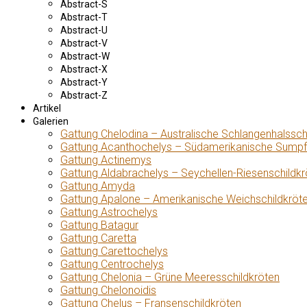
Abstract-S
Abstract-T
Abstract-U
Abstract-V
Abstract-W
Abstract-X
Abstract-Y
Abstract-Z
Artikel
Galerien
Gattung Chelodina – Australische Schlangenhalssch
Gattung Acanthochelys – Südamerikanische Sumpf
Gattung Actinemys
Gattung Aldabrachelys – Seychellen-Riesenschildkr
Gattung Amyda
Gattung Apalone – Amerikanische Weichschildkröt
Gattung Astrochelys
Gattung Batagur
Gattung Caretta
Gattung Carettochelys
Gattung Centrochelys
Gattung Chelonia – Grüne Meeresschildkröten
Gattung Chelonoidis
Gattung Chelus – Fransenschildkröten