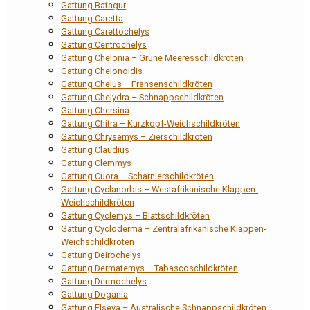
Gattung Batagur
Gattung Caretta
Gattung Carettochelys
Gattung Centrochelys
Gattung Chelonia – Grüne Meeresschildkröten
Gattung Chelonoidis
Gattung Chelus – Fransenschildkröten
Gattung Chelydra – Schnappschildkröten
Gattung Chersina
Gattung Chitra – Kurzkopf-Weichschildkröten
Gattung Chrysemys – Zierschildkröten
Gattung Claudius
Gattung Clemmys
Gattung Cuora – Scharnierschildkröten
Gattung Cyclanorbis – Westafrikanische Klappen-
Weichschildkröten
Gattung Cyclemys – Blattschildkröten
Gattung Cycloderma – Zentralafrikanische Klappen-
Weichschildkröten
Gattung Deirochelys
Gattung Dermatemys – Tabascoschildkröten
Gattung Dermochelys
Gattung Dogania
Gattung Elseya – Australische Schnappschildkröten