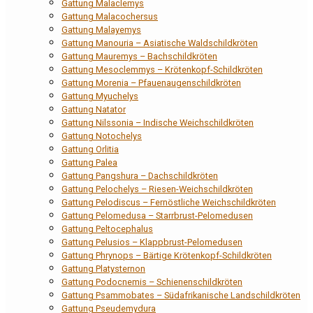
Gattung Malaclemys
Gattung Malacochersus
Gattung Malayemys
Gattung Manouria – Asiatische Waldschildkröten
Gattung Mauremys – Bachschildkröten
Gattung Mesoclemmys – Krötenkopf-Schildkröten
Gattung Morenia – Pfauenaugenschildkröten
Gattung Myuchelys
Gattung Natator
Gattung Nilssonia – Indische Weichschildkröten
Gattung Notochelys
Gattung Orlitia
Gattung Palea
Gattung Pangshura – Dachschildkröten
Gattung Pelochelys – Riesen-Weichschildkröten
Gattung Pelodiscus – Fernöstliche Weichschildkröten
Gattung Pelomedusa – Starrbrust-Pelomedusen
Gattung Peltocephalus
Gattung Pelusios – Klappbrust-Pelomedusen
Gattung Phrynops – Bärtige Krötenkopf-Schildkröten
Gattung Platysternon
Gattung Podocnemis – Schienenschildkröten
Gattung Psammobates – Südafrikanische Landschildkröten
Gattung Pseudemydura