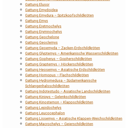
Gattung Elusor
Gattung Emydoidea
Gattung Emydura – Spitzkopfschildkröten
Gattung Emys
Gattung Eretmochelys
Gattung Erymnochelys
Gattung Geochelone
Gattung Geoclemys
Gattung Geoemyda – Zacken-Erdschildkröten
Gattung Glyptemys – Amerikanische Wasserschildkröten
Gattung Gopherus – Gopherschildkröten
Gattung Graptemys – Höckerschildkröten
Gattung Heosemys – Asiatische Erdschildkröten
Gattung Homopus – Flachschildkröten
Gattung Hydromedusa – Südamerikanische
Schlangenhalsschildkröten
Gattung Indotestudo – Asiatische Landschildkröten
Gattung Kinixys – Gelenkschildkröten
Gattung Kinosternon – Klappschildkröten
Gattung Lepidochelys
Gattung Leucocephalon
Gattung Lissemys – Asiatische Klappen-Weichschildkröten
Gattung Macrochelys – Geierschildkröten