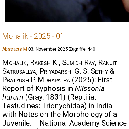
Mohalik - 2025 - 01
Abstracts M
03. November 2025
Zugriffe: 440
Mohalik, Rakesh K., Sumidh Ray, Ranjit
Satrusallya, Priyadarshi G. S. Sethy &
Pratyush P. Mohapatra
(2025): First
Report of Kyphosis in
Nilssonia
hurum
(Gray, 1831) (Reptilia:
Testudines: Trionychidae) in India
with Notes on the Morphology of a
Juvenile. – National Academy Science