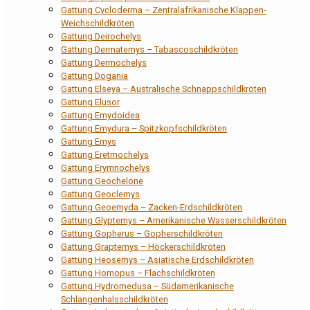
Gattung Cycloderma – Zentralafrikanische Klappen-
Weichschildkröten
Gattung Deirochelys
Gattung Dermatemys – Tabascoschildkröten
Gattung Dermochelys
Gattung Dogania
Gattung Elseya – Australische Schnappschildkröten
Gattung Elusor
Gattung Emydoidea
Gattung Emydura – Spitzkopfschildkröten
Gattung Emys
Gattung Eretmochelys
Gattung Erymnochelys
Gattung Geochelone
Gattung Geoclemys
Gattung Geoemyda – Zacken-Erdschildkröten
Gattung Glyptemys – Amerikanische Wasserschildkröten
Gattung Gopherus – Gopherschildkröten
Gattung Graptemys – Höckerschildkröten
Gattung Heosemys – Asiatische Erdschildkröten
Gattung Homopus – Flachschildkröten
Gattung Hydromedusa – Südamerikanische
Schlangenhalsschildkröten