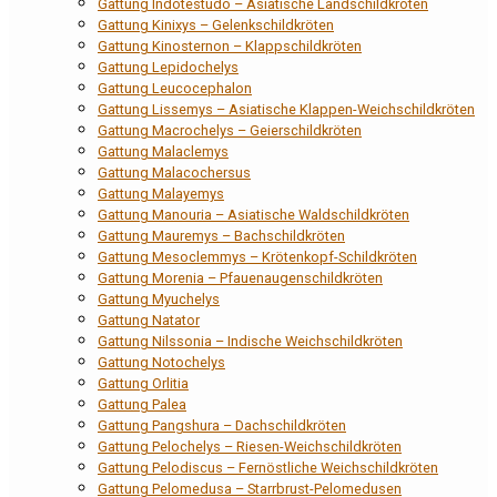
Gattung Indotestudo – Asiatische Landschildkröten
Gattung Kinixys – Gelenkschildkröten
Gattung Kinosternon – Klappschildkröten
Gattung Lepidochelys
Gattung Leucocephalon
Gattung Lissemys – Asiatische Klappen-Weichschildkröten
Gattung Macrochelys – Geierschildkröten
Gattung Malaclemys
Gattung Malacochersus
Gattung Malayemys
Gattung Manouria – Asiatische Waldschildkröten
Gattung Mauremys – Bachschildkröten
Gattung Mesoclemmys – Krötenkopf-Schildkröten
Gattung Morenia – Pfauenaugenschildkröten
Gattung Myuchelys
Gattung Natator
Gattung Nilssonia – Indische Weichschildkröten
Gattung Notochelys
Gattung Orlitia
Gattung Palea
Gattung Pangshura – Dachschildkröten
Gattung Pelochelys – Riesen-Weichschildkröten
Gattung Pelodiscus – Fernöstliche Weichschildkröten
Gattung Pelomedusa – Starrbrust-Pelomedusen