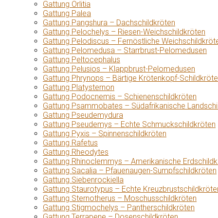
Gattung Orlitia
Gattung Palea
Gattung Pangshura – Dachschildkröten
Gattung Pelochelys – Riesen-Weichschildkröten
Gattung Pelodiscus – Fernöstliche Weichschildkröt
Gattung Pelomedusa – Starrbrust-Pelomedusen
Gattung Peltocephalus
Gattung Pelusios – Klappbrust-Pelomedusen
Gattung Phrynops – Bärtige Krötenkopf-Schildkröt
Gattung Platysternon
Gattung Podocnemis – Schienenschildkröten
Gattung Psammobates – Südafrikanische Landschi
Gattung Pseudemydura
Gattung Pseudemys – Echte Schmuckschildkröten
Gattung Pyxis – Spinnenschildkröten
Gattung Rafetus
Gattung Rheodytes
Gattung Rhinoclemmys – Amerikanische Erdschildk
Gattung Sacalia – Pfauenaugen-Sumpfschildkröten
Gattung Siebenrockiella
Gattung Staurotypus – Echte Kreuzbrustschildkröte
Gattung Sternotherus – Moschusschildkröten
Gattung Stigmochelys – Pantherschildkröten
Gattung Terrapene – Dosenschildkröten