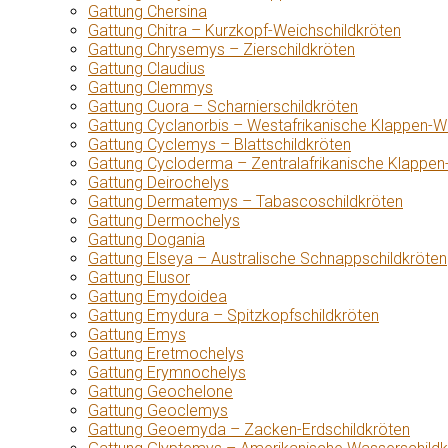
Gattung Chersina
Gattung Chitra – Kurzkopf-Weichschildkröten
Gattung Chrysemys – Zierschildkröten
Gattung Claudius
Gattung Clemmys
Gattung Cuora – Scharnierschildkröten
Gattung Cyclanorbis – Westafrikanische Klappen-W
Gattung Cyclemys – Blattschildkröten
Gattung Cycloderma – Zentralafrikanische Klappen
Gattung Deirochelys
Gattung Dermatemys – Tabascoschildkröten
Gattung Dermochelys
Gattung Dogania
Gattung Elseya – Australische Schnappschildkröten
Gattung Elusor
Gattung Emydoidea
Gattung Emydura – Spitzkopfschildkröten
Gattung Emys
Gattung Eretmochelys
Gattung Erymnochelys
Gattung Geochelone
Gattung Geoclemys
Gattung Geoemyda – Zacken-Erdschildkröten