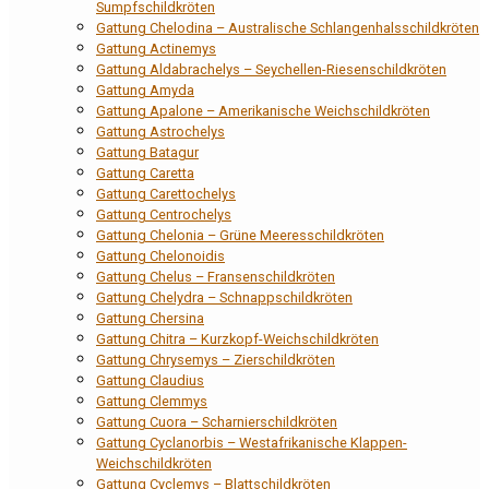
Sumpfschildkröten
Gattung Chelodina – Australische Schlangenhalsschildkröten
Gattung Actinemys
Gattung Aldabrachelys – Seychellen-Riesenschildkröten
Gattung Amyda
Gattung Apalone – Amerikanische Weichschildkröten
Gattung Astrochelys
Gattung Batagur
Gattung Caretta
Gattung Carettochelys
Gattung Centrochelys
Gattung Chelonia – Grüne Meeresschildkröten
Gattung Chelonoidis
Gattung Chelus – Fransenschildkröten
Gattung Chelydra – Schnappschildkröten
Gattung Chersina
Gattung Chitra – Kurzkopf-Weichschildkröten
Gattung Chrysemys – Zierschildkröten
Gattung Claudius
Gattung Clemmys
Gattung Cuora – Scharnierschildkröten
Gattung Cyclanorbis – Westafrikanische Klappen-
Weichschildkröten
Gattung Cyclemys – Blattschildkröten