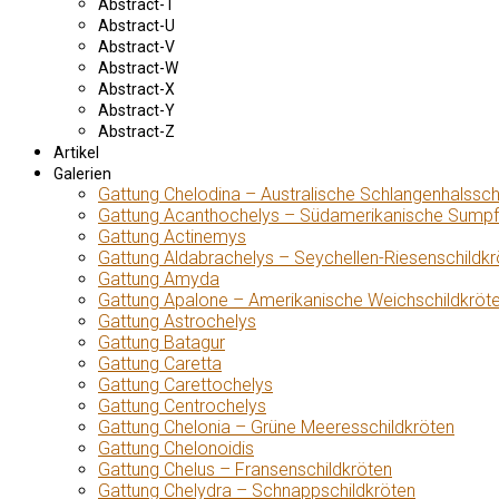
Abstract-T
Abstract-U
Abstract-V
Abstract-W
Abstract-X
Abstract-Y
Abstract-Z
Artikel
Galerien
Gattung Chelodina – Australische Schlangenhalssch
Gattung Acanthochelys – Südamerikanische Sumpf
Gattung Actinemys
Gattung Aldabrachelys – Seychellen-Riesenschildkr
Gattung Amyda
Gattung Apalone – Amerikanische Weichschildkröt
Gattung Astrochelys
Gattung Batagur
Gattung Caretta
Gattung Carettochelys
Gattung Centrochelys
Gattung Chelonia – Grüne Meeresschildkröten
Gattung Chelonoidis
Gattung Chelus – Fransenschildkröten
Gattung Chelydra – Schnappschildkröten