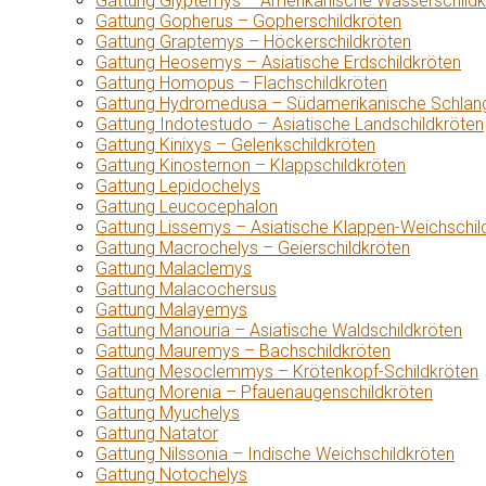
Gattung Glyptemys – Amerikanische Wasserschildk
Gattung Gopherus – Gopherschildkröten
Gattung Graptemys – Höckerschildkröten
Gattung Heosemys – Asiatische Erdschildkröten
Gattung Homopus – Flachschildkröten
Gattung Hydromedusa – Südamerikanische Schlang
Gattung Indotestudo – Asiatische Landschildkröten
Gattung Kinixys – Gelenkschildkröten
Gattung Kinosternon – Klappschildkröten
Gattung Lepidochelys
Gattung Leucocephalon
Gattung Lissemys – Asiatische Klappen-Weichschil
Gattung Macrochelys – Geierschildkröten
Gattung Malaclemys
Gattung Malacochersus
Gattung Malayemys
Gattung Manouria – Asiatische Waldschildkröten
Gattung Mauremys – Bachschildkröten
Gattung Mesoclemmys – Krötenkopf-Schildkröten
Gattung Morenia – Pfauenaugenschildkröten
Gattung Myuchelys
Gattung Natator
Gattung Nilssonia – Indische Weichschildkröten
Gattung Notochelys