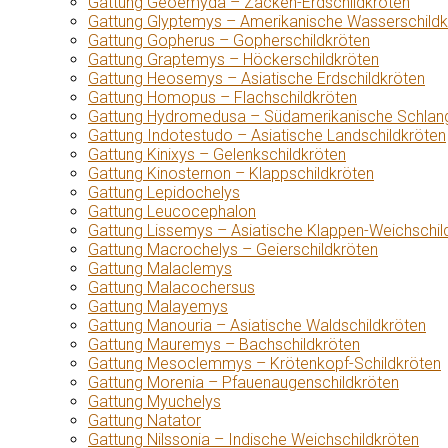
Gattung Geoemyda – Zacken-Erdschildkröten
Gattung Glyptemys – Amerikanische Wasserschildk
Gattung Gopherus – Gopherschildkröten
Gattung Graptemys – Höckerschildkröten
Gattung Heosemys – Asiatische Erdschildkröten
Gattung Homopus – Flachschildkröten
Gattung Hydromedusa – Südamerikanische Schlang
Gattung Indotestudo – Asiatische Landschildkröten
Gattung Kinixys – Gelenkschildkröten
Gattung Kinosternon – Klappschildkröten
Gattung Lepidochelys
Gattung Leucocephalon
Gattung Lissemys – Asiatische Klappen-Weichschil
Gattung Macrochelys – Geierschildkröten
Gattung Malaclemys
Gattung Malacochersus
Gattung Malayemys
Gattung Manouria – Asiatische Waldschildkröten
Gattung Mauremys – Bachschildkröten
Gattung Mesoclemmys – Krötenkopf-Schildkröten
Gattung Morenia – Pfauenaugenschildkröten
Gattung Myuchelys
Gattung Natator
Gattung Nilssonia – Indische Weichschildkröten