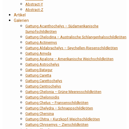
Abstract-Y
Abstract-Z
Artikel
Galerien
Gattung Acanthochelys – Südamerikanische
Sumpfschildkröten
Gattung Chelodina – Australische Schlangenhalsschildkröten
Gattung Actinemys
Gattung Aldabrachelys – Seychellen-Riesenschildkröten
Gattung Amyda
Gattung Apalone – Amerikanische Weichschildkröten
Gattung Astrochelys
Gattung Batagur
Gattung Caretta
Gattung Carettochelys
Gattung Centrochelys
Gattung Chelonia – Grüne Meeresschildkröten
Gattung Chelonoidis
Gattung Chelus – Fransenschildkröten
Gattung Chelydra – Schnappschildkröten
Gattung Chersina
Gattung Chitra – Kurzkopf-Weichschildkröten
Gattung Chrysemys – Zierschildkröten