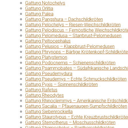
Gattung Notochelys
Gattung Orlitia
Gattung Palea
Gattung Pangshura – Dachschildkröten
Gattung Pelochelys – Riesen-Weichschildkröten
Gattung Pelodiscus – Fernöstliche Weichschildkröt
Gattung Pelomedusa – Starrbrust-Pelomedusen
Gattung Peltocephalus
Gattung Pelusios – Klappbrust-Pelomedusen
Gattung Phrynops – Bärtige Krötenkopf-Schildkröt
Gattung Platysternon
Gattung Podocnemis – Schienenschildkröten
Gattung Psammobates – Südafrikanische Landschi
Gattung Pseudemydura
Gattung Pseudemys – Echte Schmuckschildkröten
Gattung Pyxis – Spinnenschildkröten
Gattung Rafetus
Gattung Rheodytes
Gattung Rhinoclemmys – Amerikanische Erdschildk
Gattung Sacalia – Pfauenaugen-Sumpfschildkröten
Gattung Siebenrockiella
Gattung Staurotypus – Echte Kreuzbrustschildkröte
Gattung Sternotherus – Moschusschildkröten
Gattung Stigmochelys – Pantherschildkröten