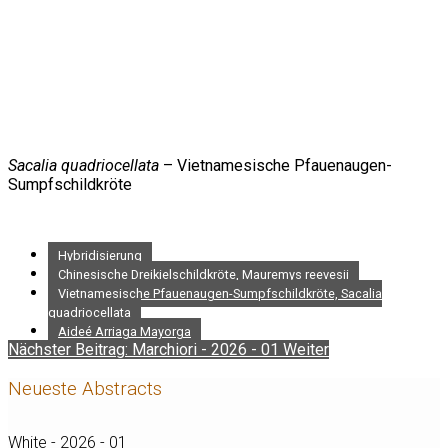
Sacalia quadriocellata
– Vietnamesische Pfauenaugen-
Sumpfschildkröte
Hybridisierung
Chinesische Dreikielschildkröte, Mauremys reevesii
Vietnamesische Pfauenaugen-Sumpfschildkröte, Sacalia
quadriocellata
Aideé Arriaga Mayorga
Nächster Beitrag: Marchiori - 2026 - 01
Weiter
Neueste Abstracts
White - 2026 - 01