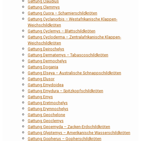
Gattung Claudius
Gattung Clemmys
Gattung Cuora – Scharnierschildkröten
Gattung Cyclanorbis – Westafrikanische Klappen-
Weichschildkröten
Gattung Cyclemys – Blattschildkröten
Gattung Cycloderma – Zentralafrikanische Klappen-
Weichschildkröten
Gattung Deirochelys
Gattung Dermatemys – Tabascoschildkröten
Gattung Dermochelys
Gattung Dogania
Gattung Elseya – Australische Schnappschildkröten
Gattung Elusor
Gattung Emydoidea
Gattung Emydura – Spitzkopfschildkröten
Gattung Emys
Gattung Eretmochelys
Gattung Erymnochelys
Gattung Geochelone
Gattung Geoclemys
Gattung Geoemyda – Zacken-Erdschildkröten
Gattung Glyptemys – Amerikanische Wasserschildkröten
Gattung Gopherus – Gopherschildkröten