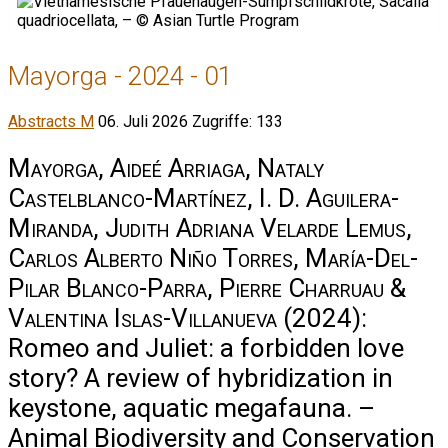
Mayorga - 2024 - 01
Abstracts M
06. Juli 2026
Zugriffe: 133
Mayorga, Aideé Arriaga, Nataly
Castelblanco-Martínez, I. D. Aguilera-
Miranda, Judith Adriana Velarde Lemus,
Carlos Alberto Niño Torres, María-Del-
Pilar Blanco-Parra, Pierre Charruau &
Valentina Islas-Villanueva
(2024):
Romeo and Juliet: a forbidden love
story? A review of hybridization in
keystone, aquatic megafauna. –
Animal Biodiversity and Conservation