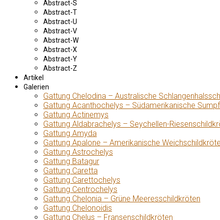
Abstract-S
Abstract-T
Abstract-U
Abstract-V
Abstract-W
Abstract-X
Abstract-Y
Abstract-Z
Artikel
Galerien
Gattung Chelodina – Australische Schlangenhalssch
Gattung Acanthochelys – Südamerikanische Sumpf
Gattung Actinemys
Gattung Aldabrachelys – Seychellen-Riesenschildkr
Gattung Amyda
Gattung Apalone – Amerikanische Weichschildkröt
Gattung Astrochelys
Gattung Batagur
Gattung Caretta
Gattung Carettochelys
Gattung Centrochelys
Gattung Chelonia – Grüne Meeresschildkröten
Gattung Chelonoidis
Gattung Chelus – Fransenschildkröten