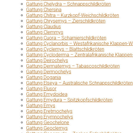
Gattung Chelydra – Schnappschildkröten
Gattung Chersina
Gattung Chitra – Kurzkopf-Weichschildkröten
Gattung Chrysemys – Zierschildkröten
Gattung Claudius
Gattung Clemmys
Gattung Cuora – Scharnierschildkröten
Gattung Cyclanorbis – Westafrikanische Klappen-W
Gattung Cyclemys – Blattschildkröten
Gattung Cycloderma – Zentralafrikanische Klappen
Gattung Deirochelys
Gattung Dermatemys – Tabascoschildkröten
Gattung Dermochelys
Gattung Dogania
Gattung Elseya – Australische Schnappschildkröten
Gattung Elusor
Gattung Emydoidea
Gattung Emydura – Spitzkopfschildkröten
Gattung Emys
Gattung Eretmochelys
Gattung Erymnochelys
Gattung Geochelone
Gattung Geoclemys