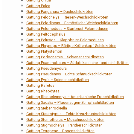
Gattung Orlitia
Gattung Palea
Gattung Pangshura – Dachschildkröten
Gattung Pelochelys – Riesen-Weichschildkröten
Gattung Pelodiscus – Fernöstliche Weichschildkröten
Gattung Pelomedusa – Starrbrust-Pelomedusen
Gattung Peltocephalus
Gattung Pelusios – Klappbrust-Pelomedusen
Gattung Phrynops – Bärtige Krötenkopf-Schildkröten
Gattung Platysternon
Gattung Podocnemis – Schienenschildkröten
Gattung Psammobates – Südafrikanische Landschildkröten
Gattung Pseudemydura
Gattung Pseudemys – Echte Schmuckschildkröten
Gattung Pyxis – Spinnenschildkröten
Gattung Rafetus
Gattung Rheodytes
Gattung Rhinoclemmys – Amerikanische Erdschildkröten
Gattung Sacalia – Pfauenaugen-Sumpfschildkröten
Gattung Siebenrockiella
Gattung Staurotypus – Echte Kreuzbrustschildkröten
Gattung Sternotherus – Moschusschildkröten
Gattung Stigmochelys – Pantherschildkröten
Gattung Terrapene – Dosenschildkröten