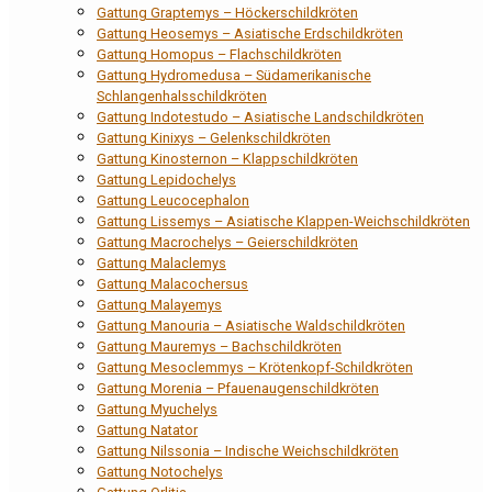
Gattung Graptemys – Höckerschildkröten
Gattung Heosemys – Asiatische Erdschildkröten
Gattung Homopus – Flachschildkröten
Gattung Hydromedusa – Südamerikanische
Schlangenhalsschildkröten
Gattung Indotestudo – Asiatische Landschildkröten
Gattung Kinixys – Gelenkschildkröten
Gattung Kinosternon – Klappschildkröten
Gattung Lepidochelys
Gattung Leucocephalon
Gattung Lissemys – Asiatische Klappen-Weichschildkröten
Gattung Macrochelys – Geierschildkröten
Gattung Malaclemys
Gattung Malacochersus
Gattung Malayemys
Gattung Manouria – Asiatische Waldschildkröten
Gattung Mauremys – Bachschildkröten
Gattung Mesoclemmys – Krötenkopf-Schildkröten
Gattung Morenia – Pfauenaugenschildkröten
Gattung Myuchelys
Gattung Natator
Gattung Nilssonia – Indische Weichschildkröten
Gattung Notochelys