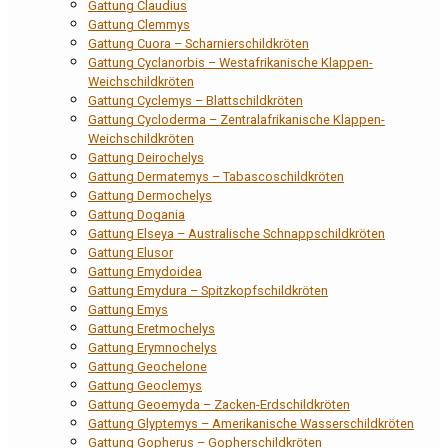
Gattung Claudius
Gattung Clemmys
Gattung Cuora – Scharnierschildkröten
Gattung Cyclanorbis – Westafrikanische Klappen-
Weichschildkröten
Gattung Cyclemys – Blattschildkröten
Gattung Cycloderma – Zentralafrikanische Klappen-
Weichschildkröten
Gattung Deirochelys
Gattung Dermatemys – Tabascoschildkröten
Gattung Dermochelys
Gattung Dogania
Gattung Elseya – Australische Schnappschildkröten
Gattung Elusor
Gattung Emydoidea
Gattung Emydura – Spitzkopfschildkröten
Gattung Emys
Gattung Eretmochelys
Gattung Erymnochelys
Gattung Geochelone
Gattung Geoclemys
Gattung Geoemyda – Zacken-Erdschildkröten
Gattung Glyptemys – Amerikanische Wasserschildkröten
Gattung Gopherus – Gopherschildkröten