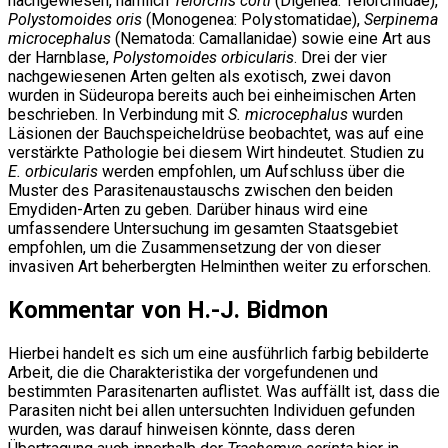
nachgewiesen, nämlich
Telorchis corti
(Digenea: Telorchiidae),
Polystomoides oris
(Monogenea: Polystomatidae),
Serpinema
microcephalus
(Nematoda: Camallanidae) sowie eine Art aus
der Harnblase,
Polystomoides orbicularis
. Drei der vier
nachgewiesenen Arten gelten als exotisch, zwei davon
wurden in Südeuropa bereits auch bei einheimischen Arten
beschrieben. In Verbindung mit
S. microcephalus
wurden
Läsionen der Bauchspeicheldrüse beobachtet, was auf eine
verstärkte Pathologie bei diesem Wirt hindeutet. Studien zu
E. orbicularis
werden empfohlen, um Aufschluss über die
Muster des Parasitenaustauschs zwischen den beiden
Emydiden-Arten zu geben. Darüber hinaus wird eine
umfassendere Untersuchung im gesamten Staatsgebiet
empfohlen, um die Zusammensetzung der von dieser
invasiven Art beherbergten Helminthen weiter zu erforschen.
Kommentar von H.-J. Bidmon
Hierbei handelt es sich um eine ausführlich farbig bebilderte
Arbeit, die die Charakteristika der vorgefundenen und
bestimmten Parasitenarten auflistet. Was auffällt ist, dass die
Parasiten nicht bei allen untersuchten Individuen gefunden
wurden, was darauf hinweisen könnte, dass deren