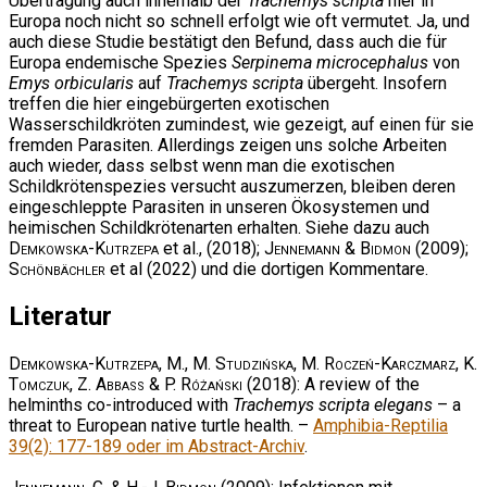
Übertragung auch innerhalb der
Trachemys scripta
hier in
Europa noch nicht so schnell erfolgt wie oft vermutet. Ja, und
auch diese Studie bestätigt den Befund, dass auch die für
Europa endemische Spezies
Serpinema microcephalus
von
Emys orbicularis
auf
Trachemys scripta
übergeht. Insofern
treffen die hier eingebürgerten exotischen
Wasserschildkröten zumindest, wie gezeigt, auf einen für sie
fremden Parasiten. Allerdings zeigen uns solche Arbeiten
auch wieder, dass selbst wenn man die exotischen
Schildkrötenspezies versucht auszumerzen, bleiben deren
eingeschleppte Parasiten in unseren Ökosystemen und
heimischen Schildkrötenarten erhalten. Siehe dazu auch
Demkowska-Kutrzepa
et al., (2018);
Jennemann & Bidmon
(2009);
Schönbächler
et al (2022) und die dortigen Kommentare.
Literatur
Demkowska-Kutrzepa, M., M. Studzińska, M. Roczeń-Karczmarz, K.
Tomczuk, Z. Abbass & P. Różański
(2018): A review of the
helminths co-introduced with
Trachemys scripta elegans
– a
threat to European native turtle health. –
Amphibia-Reptilia
39(2): 177-189 oder im Abstract-Archiv
.