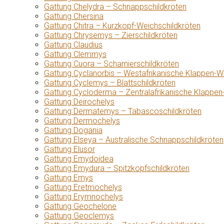
Gattung Chelydra – Schnappschildkröten
Gattung Chersina
Gattung Chitra – Kurzkopf-Weichschildkröten
Gattung Chrysemys – Zierschildkröten
Gattung Claudius
Gattung Clemmys
Gattung Cuora – Scharnierschildkröten
Gattung Cyclanorbis – Westafrikanische Klappen-W
Gattung Cyclemys – Blattschildkröten
Gattung Cycloderma – Zentralafrikanische Klappen
Gattung Deirochelys
Gattung Dermatemys – Tabascoschildkröten
Gattung Dermochelys
Gattung Dogania
Gattung Elseya – Australische Schnappschildkröten
Gattung Elusor
Gattung Emydoidea
Gattung Emydura – Spitzkopfschildkröten
Gattung Emys
Gattung Eretmochelys
Gattung Erymnochelys
Gattung Geochelone
Gattung Geoclemys