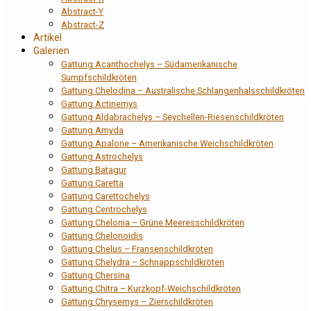
Abstract-Y
Abstract-Z
Artikel
Galerien
Gattung Acanthochelys – Südamerikanische
Sumpfschildkröten
Gattung Chelodina – Australische Schlangenhalsschildkröten
Gattung Actinemys
Gattung Aldabrachelys – Seychellen-Riesenschildkröten
Gattung Amyda
Gattung Apalone – Amerikanische Weichschildkröten
Gattung Astrochelys
Gattung Batagur
Gattung Caretta
Gattung Carettochelys
Gattung Centrochelys
Gattung Chelonia – Grüne Meeresschildkröten
Gattung Chelonoidis
Gattung Chelus – Fransenschildkröten
Gattung Chelydra – Schnappschildkröten
Gattung Chersina
Gattung Chitra – Kurzkopf-Weichschildkröten
Gattung Chrysemys – Zierschildkröten