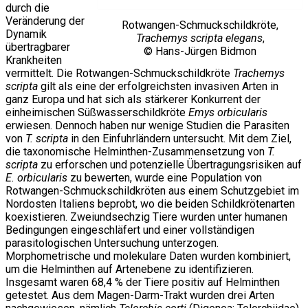
durch die
Veränderung der
Rotwangen-Schmuckschildkröte,
Dynamik
Trachemys scripta elegans
,
übertragbarer
© Hans-Jürgen Bidmon
Krankheiten
vermittelt. Die Rotwangen-Schmuckschildkröte
Trachemys
scripta
gilt als eine der erfolgreichsten invasiven Arten in
ganz Europa und hat sich als stärkerer Konkurrent der
einheimischen Süßwasserschildkröte
Emys orbicularis
erwiesen. Dennoch haben nur wenige Studien die Parasiten
von
T. scripta
in den Einfuhrländern untersucht. Mit dem Ziel,
die taxonomische Helminthen-Zusammensetzung von
T.
scripta
zu erforschen und potenzielle Übertragungsrisiken auf
E. orbicularis
zu bewerten, wurde eine Population von
Rotwangen-Schmuckschildkröten aus einem Schutzgebiet im
Nordosten Italiens beprobt, wo die beiden Schildkrötenarten
koexistieren. Zweiundsechzig Tiere wurden unter humanen
Bedingungen eingeschläfert und einer vollständigen
parasitologischen Untersuchung unterzogen.
Morphometrische und molekulare Daten wurden kombiniert,
um die Helminthen auf Artenebene zu identifizieren.
Insgesamt waren 68,4 % der Tiere positiv auf Helminthen
getestet. Aus dem Magen-Darm-Trakt wurden drei Arten