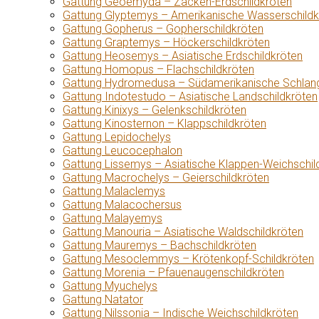
Gattung Geoemyda – Zacken-Erdschildkröten
Gattung Glyptemys – Amerikanische Wasserschildk
Gattung Gopherus – Gopherschildkröten
Gattung Graptemys – Höckerschildkröten
Gattung Heosemys – Asiatische Erdschildkröten
Gattung Homopus – Flachschildkröten
Gattung Hydromedusa – Südamerikanische Schlang
Gattung Indotestudo – Asiatische Landschildkröten
Gattung Kinixys – Gelenkschildkröten
Gattung Kinosternon – Klappschildkröten
Gattung Lepidochelys
Gattung Leucocephalon
Gattung Lissemys – Asiatische Klappen-Weichschil
Gattung Macrochelys – Geierschildkröten
Gattung Malaclemys
Gattung Malacochersus
Gattung Malayemys
Gattung Manouria – Asiatische Waldschildkröten
Gattung Mauremys – Bachschildkröten
Gattung Mesoclemmys – Krötenkopf-Schildkröten
Gattung Morenia – Pfauenaugenschildkröten
Gattung Myuchelys
Gattung Natator
Gattung Nilssonia – Indische Weichschildkröten