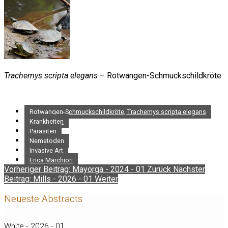
Trachemys scripta elegans
– Rotwangen-Schmuckschildkröte
Rotwangen-Schmuckschildkröte, Trachemys scripta elegans
Krankheiten
Parasiten
Nematoden
Invasive Art
Erica Marchiori
Vorheriger Beitrag: Mayorga - 2024 - 01
Zurück
Nächster
Beitrag: Mills - 2026 - 01
Weiter
Neueste Abstracts
White - 2026 - 01