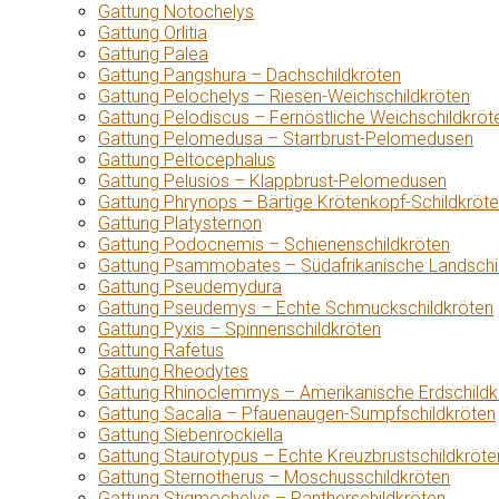
Gattung Notochelys
Gattung Orlitia
Gattung Palea
Gattung Pangshura – Dachschildkröten
Gattung Pelochelys – Riesen-Weichschildkröten
Gattung Pelodiscus – Fernöstliche Weichschildkröt
Gattung Pelomedusa – Starrbrust-Pelomedusen
Gattung Peltocephalus
Gattung Pelusios – Klappbrust-Pelomedusen
Gattung Phrynops – Bärtige Krötenkopf-Schildkröt
Gattung Platysternon
Gattung Podocnemis – Schienenschildkröten
Gattung Psammobates – Südafrikanische Landschi
Gattung Pseudemydura
Gattung Pseudemys – Echte Schmuckschildkröten
Gattung Pyxis – Spinnenschildkröten
Gattung Rafetus
Gattung Rheodytes
Gattung Rhinoclemmys – Amerikanische Erdschildk
Gattung Sacalia – Pfauenaugen-Sumpfschildkröten
Gattung Siebenrockiella
Gattung Staurotypus – Echte Kreuzbrustschildkröte
Gattung Sternotherus – Moschusschildkröten
Gattung Stigmochelys – Pantherschildkröten