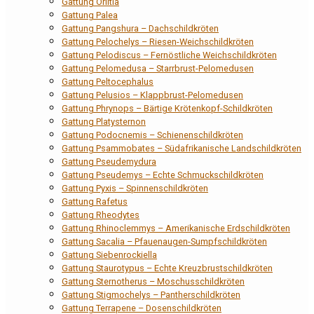
Gattung Orlitia
Gattung Palea
Gattung Pangshura – Dachschildkröten
Gattung Pelochelys – Riesen-Weichschildkröten
Gattung Pelodiscus – Fernöstliche Weichschildkröten
Gattung Pelomedusa – Starrbrust-Pelomedusen
Gattung Peltocephalus
Gattung Pelusios – Klappbrust-Pelomedusen
Gattung Phrynops – Bärtige Krötenkopf-Schildkröten
Gattung Platysternon
Gattung Podocnemis – Schienenschildkröten
Gattung Psammobates – Südafrikanische Landschildkröten
Gattung Pseudemydura
Gattung Pseudemys – Echte Schmuckschildkröten
Gattung Pyxis – Spinnenschildkröten
Gattung Rafetus
Gattung Rheodytes
Gattung Rhinoclemmys – Amerikanische Erdschildkröten
Gattung Sacalia – Pfauenaugen-Sumpfschildkröten
Gattung Siebenrockiella
Gattung Staurotypus – Echte Kreuzbrustschildkröten
Gattung Sternotherus – Moschusschildkröten
Gattung Stigmochelys – Pantherschildkröten
Gattung Terrapene – Dosenschildkröten