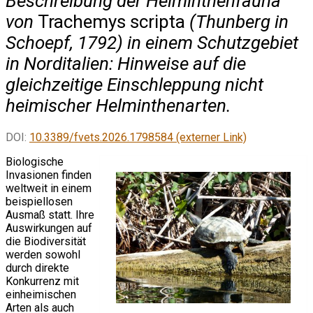
Beschreibung der Helminthenfauna
von
Trachemys scripta
(Thunberg in
Schoepf, 1792) in einem Schutzgebiet
in Norditalien: Hinweise auf die
gleichzeitige Einschleppung nicht
heimischer Helminthenarten.
DOI:
10.3389/fvets.2026.1798584 (externer Link)
Biologische
Invasionen finden
weltweit in einem
beispiellosen
Ausmaß statt. Ihre
Auswirkungen auf
die Biodiversität
werden sowohl
durch direkte
Konkurrenz mit
einheimischen
Arten als auch