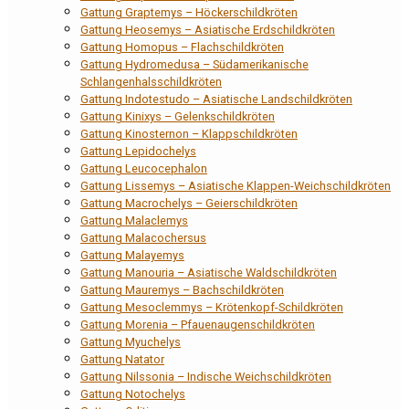
Gattung Graptemys – Höckerschildkröten
Gattung Heosemys – Asiatische Erdschildkröten
Gattung Homopus – Flachschildkröten
Gattung Hydromedusa – Südamerikanische
Schlangenhalsschildkröten
Gattung Indotestudo – Asiatische Landschildkröten
Gattung Kinixys – Gelenkschildkröten
Gattung Kinosternon – Klappschildkröten
Gattung Lepidochelys
Gattung Leucocephalon
Gattung Lissemys – Asiatische Klappen-Weichschildkröten
Gattung Macrochelys – Geierschildkröten
Gattung Malaclemys
Gattung Malacochersus
Gattung Malayemys
Gattung Manouria – Asiatische Waldschildkröten
Gattung Mauremys – Bachschildkröten
Gattung Mesoclemmys – Krötenkopf-Schildkröten
Gattung Morenia – Pfauenaugenschildkröten
Gattung Myuchelys
Gattung Natator
Gattung Nilssonia – Indische Weichschildkröten
Gattung Notochelys