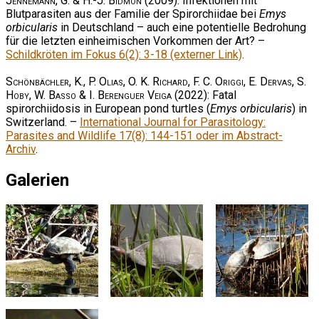
Jennemann, G. & H.-J. Bidmon
(2009): Infektionen mit
Blutparasiten aus der Familie der Spirorchiidae bei
Emys
orbicularis
in Deutschland – auch eine potentielle Bedrohung
für die letzten einheimischen Vorkommen der Art? –
Schildkröten im Fokus 6(2): 3-18 (externer Link)
.
Schönbächler, K., P. Olias, O. K. Richard, F. C. Origgi, E. Dervas, S.
Hoby, W. Basso & I. Berenguer Veiga
(2022): Fatal
spirorchiidosis in European pond turtles (
Emys orbicularis
) in
Switzerland. –
International Journal for Parasitology:
Parasites and Wildlife 17(8): 144-151 oder im Abstract-
Archiv
.
Galerien