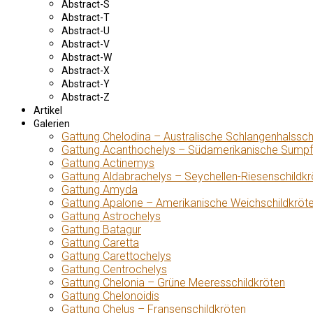
Abstract-S
Abstract-T
Abstract-U
Abstract-V
Abstract-W
Abstract-X
Abstract-Y
Abstract-Z
Artikel
Galerien
Gattung Chelodina – Australische Schlangenhalssch
Gattung Acanthochelys – Südamerikanische Sumpf
Gattung Actinemys
Gattung Aldabrachelys – Seychellen-Riesenschildkr
Gattung Amyda
Gattung Apalone – Amerikanische Weichschildkröt
Gattung Astrochelys
Gattung Batagur
Gattung Caretta
Gattung Carettochelys
Gattung Centrochelys
Gattung Chelonia – Grüne Meeresschildkröten
Gattung Chelonoidis
Gattung Chelus – Fransenschildkröten