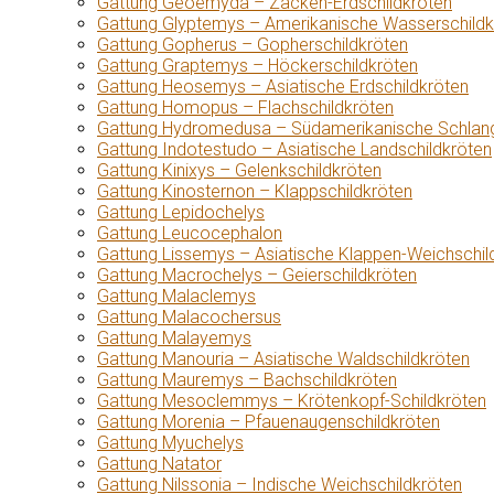
Gattung Geoemyda – Zacken-Erdschildkröten
Gattung Glyptemys – Amerikanische Wasserschildk
Gattung Gopherus – Gopherschildkröten
Gattung Graptemys – Höckerschildkröten
Gattung Heosemys – Asiatische Erdschildkröten
Gattung Homopus – Flachschildkröten
Gattung Hydromedusa – Südamerikanische Schlang
Gattung Indotestudo – Asiatische Landschildkröten
Gattung Kinixys – Gelenkschildkröten
Gattung Kinosternon – Klappschildkröten
Gattung Lepidochelys
Gattung Leucocephalon
Gattung Lissemys – Asiatische Klappen-Weichschil
Gattung Macrochelys – Geierschildkröten
Gattung Malaclemys
Gattung Malacochersus
Gattung Malayemys
Gattung Manouria – Asiatische Waldschildkröten
Gattung Mauremys – Bachschildkröten
Gattung Mesoclemmys – Krötenkopf-Schildkröten
Gattung Morenia – Pfauenaugenschildkröten
Gattung Myuchelys
Gattung Natator
Gattung Nilssonia – Indische Weichschildkröten