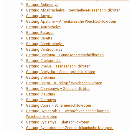
Gattung Actinemys
Gattung Aldabrachelys – Seychellen-Riesenschildkröten
Gattung Amyda
Gattung Apalone – Amerikanische Weichschildkröten
Gattung Astrochelys
Gattung Batagur
Gattung Caretta
Gattung Carettochelys
Gattung Centrochelys
Gattung Chelonia – Grüne Meeresschildkröten
Gattung Chelonoidis
Gattung Chelus – Fransenschildkröten
Gattung Chelydra – Schnappschildkröten
Gattung Chersina
Gattung Chitra – Kurzkopf-Weichschildkröten
Gattung Chrysemys – Zierschildkröten
Gattung Claudius
Gattung Clemmys
Gattung Cuora – Scharnierschildkröten
Gattung Cyclanorbis – Westafrikanische Klappen-
Weichschildkröten
Gattung Cyclemys – Blattschildkröten
Gattung Cycloderma – Zentralafrikanische Klappen-