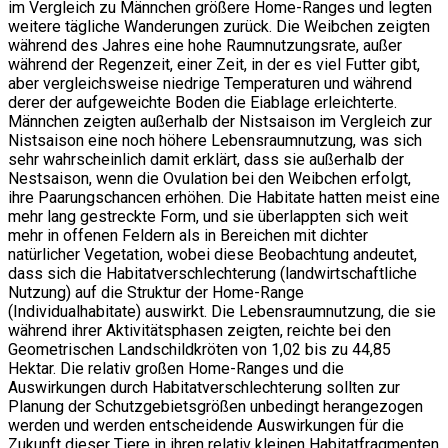
im Vergleich zu Männchen größere Home-Ranges und legten
weitere tägliche Wanderungen zurück. Die Weibchen zeigten
während des Jahres eine hohe Raumnutzungsrate, außer
während der Regenzeit, einer Zeit, in der es viel Futter gibt,
aber vergleichsweise niedrige Temperaturen und während
derer der aufgeweichte Boden die Eiablage erleichterte.
Männchen zeigten außerhalb der Nistsaison im Vergleich zur
Nistsaison eine noch höhere Lebensraumnutzung, was sich
sehr wahrscheinlich damit erklärt, dass sie außerhalb der
Nestsaison, wenn die Ovulation bei den Weibchen erfolgt,
ihre Paarungschancen erhöhen. Die Habitate hatten meist eine
mehr lang gestreckte Form, und sie überlappten sich weit
mehr in offenen Feldern als in Bereichen mit dichter
natürlicher Vegetation, wobei diese Beobachtung andeutet,
dass sich die Habitatverschlechterung (landwirtschaftliche
Nutzung) auf die Struktur der Home-Range
(Individualhabitate) auswirkt. Die Lebensraumnutzung, die sie
während ihrer Aktivitätsphasen zeigten, reichte bei den
Geometrischen Landschildkröten von 1,02 bis zu 44,85
Hektar. Die relativ großen Home-Ranges und die
Auswirkungen durch Habitatverschlechterung sollten zur
Planung der Schutzgebietsgrößen unbedingt herangezogen
werden und werden entscheidende Auswirkungen für die
Zukunft dieser Tiere in ihren relativ kleinen Habitatfragmenten