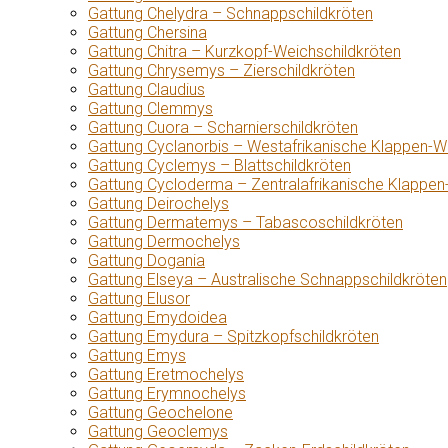
Gattung Chelydra – Schnappschildkröten
Gattung Chersina
Gattung Chitra – Kurzkopf-Weichschildkröten
Gattung Chrysemys – Zierschildkröten
Gattung Claudius
Gattung Clemmys
Gattung Cuora – Scharnierschildkröten
Gattung Cyclanorbis – Westafrikanische Klappen-W
Gattung Cyclemys – Blattschildkröten
Gattung Cycloderma – Zentralafrikanische Klappen
Gattung Deirochelys
Gattung Dermatemys – Tabascoschildkröten
Gattung Dermochelys
Gattung Dogania
Gattung Elseya – Australische Schnappschildkröten
Gattung Elusor
Gattung Emydoidea
Gattung Emydura – Spitzkopfschildkröten
Gattung Emys
Gattung Eretmochelys
Gattung Erymnochelys
Gattung Geochelone
Gattung Geoclemys