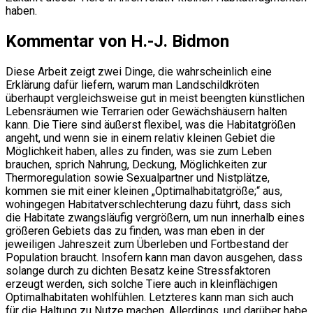
haben.
Kommentar von H.-J. Bidmon
Diese Arbeit zeigt zwei Dinge, die wahrscheinlich eine
Erklärung dafür liefern, warum man Landschildkröten
überhaupt vergleichsweise gut in meist beengten künstlichen
Lebensräumen wie Terrarien oder Gewächshäusern halten
kann. Die Tiere sind äußerst flexibel, was die Habitatgrößen
angeht, und wenn sie in einem relativ kleinen Gebiet die
Möglichkeit haben, alles zu finden, was sie zum Leben
brauchen, sprich Nahrung, Deckung, Möglichkeiten zur
Thermoregulation sowie Sexualpartner und Nistplätze,
kommen sie mit einer kleinen „Optimalhabitatgröße;“ aus,
wohingegen Habitatverschlechterung dazu führt, dass sich
die Habitate zwangsläufig vergrößern, um nun innerhalb eines
größeren Gebiets das zu finden, was man eben in der
jeweiligen Jahreszeit zum Überleben und Fortbestand der
Population braucht. Insofern kann man davon ausgehen, dass
solange durch zu dichten Besatz keine Stressfaktoren
erzeugt werden, sich solche Tiere auch in kleinflächigen
Optimalhabitaten wohlfühlen. Letzteres kann man sich auch
für die Haltung zu Nutze machen. Allerdings, und darüber habe