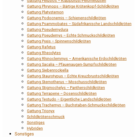
Gattung Pelusios – Klappbrust-Pelomedusen
Gattung Phrynops – Bärtige Krötenkopf-Schildkröten
Gattung Platysternon
Gattung Podocnemis – Schienenschildkröten
Gattung Psammobates – Südafrikanische Landschildkröten
Gattung Pseudemydura
Gattung Pseudemys – Echte Schmuckschildkröten
Gattung Pyxis – Spinnenschildkröten
Gattung Rafetus
Gattung Rheodytes
Gattung Rhinoclemmys – Amerikanische Erdschildkröten
Gattung Sacalia – Pfauenaugen-Sumpfschildkröten
Gattung Siebenrockiella
Gattung Staurotypus – Echte Kreuzbrustschildkröten
Gattung Sternotherus – Moschusschildkröten
Gattung Stigmochelys – Pantherschildkröten
Gattung Terrapene – Dosenschildkröten
Gattung Testudo – Eigentliche Landschildkröten
Gattung Trachemys – Buchstaben-Schmuckschildkröten
Gattung Trionyx
Schildkrötenschmuck
Sonstiges
Hybriden
Sonstiges