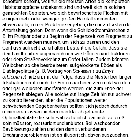
scheitern scheint, weil für die meisten Arten die kompletten
Habitatansprüche unbekannt sind und weil sich in solchen
gemischten Gebieten, wo sich bewirtschaftete Flächen mit
einigen mehr oder weniger großen Habitatfragmenten
abwechseln, immer Probleme ergeben, die nur zu Lasten der
Arterhaltung gehen. Denn wenn die Schildkrötenmännchen z.
B. im Frühjahr oder zu Beginn der Regenzeit von Fragment zu
Fragment wandern müssen, um sich zu paaren und den
Genfluss aufrecht zu erhalten, besteht die Gefahr, dass sie
den Landbearbeitungsmaschinen wie Pflügen und Traktoren
oder dem Straßenverkehr zum Opfer fallen. Zudem könnten
Weibchen solche bearbeiteten, aufgelockerte Böden als
Eiablageplätze (z. B. Vortrag von
Schneeweis
zu
Emys
orbicularis
) nutzen, mit der Folge, dass die Nester bei langer
Inkubationszeit durch die Erntemaschinen zerdrückt werden
oder gar Weibchen überfahren werden, die zum Ende der
Regenzeit ablegen. Alle solche auf lange Zeit hin nur schwer
zu kontrollierenden, aber die Populationen weiter
schwächenden Gegebenheiten sollten sich jedoch dadurch
minimieren lassen, in dem man klar abgetrennte
Optimalhabitate die sehr wahrscheinlich gar nicht so groß
sein müssten, restauriert und anbietet. Bei wachsenden
Bevölkerungszahlen und den damit verbundenen
Ernährungsproblemen ist es illusorisch, davon auszugehen,