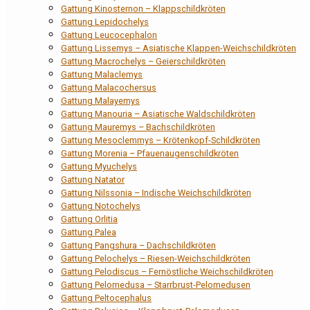
Gattung Kinosternon – Klappschildkröten
Gattung Lepidochelys
Gattung Leucocephalon
Gattung Lissemys – Asiatische Klappen-Weichschildkröten
Gattung Macrochelys – Geierschildkröten
Gattung Malaclemys
Gattung Malacochersus
Gattung Malayemys
Gattung Manouria – Asiatische Waldschildkröten
Gattung Mauremys – Bachschildkröten
Gattung Mesoclemmys – Krötenkopf-Schildkröten
Gattung Morenia – Pfauenaugenschildkröten
Gattung Myuchelys
Gattung Natator
Gattung Nilssonia – Indische Weichschildkröten
Gattung Notochelys
Gattung Orlitia
Gattung Palea
Gattung Pangshura – Dachschildkröten
Gattung Pelochelys – Riesen-Weichschildkröten
Gattung Pelodiscus – Fernöstliche Weichschildkröten
Gattung Pelomedusa – Starrbrust-Pelomedusen
Gattung Peltocephalus