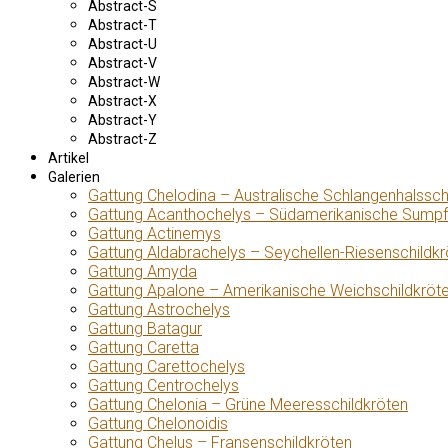
Abstract-S
Abstract-T
Abstract-U
Abstract-V
Abstract-W
Abstract-X
Abstract-Y
Abstract-Z
Artikel
Galerien
Gattung Chelodina – Australische Schlangenhalssch
Gattung Acanthochelys – Südamerikanische Sumpf
Gattung Actinemys
Gattung Aldabrachelys – Seychellen-Riesenschildkr
Gattung Amyda
Gattung Apalone – Amerikanische Weichschildkröt
Gattung Astrochelys
Gattung Batagur
Gattung Caretta
Gattung Carettochelys
Gattung Centrochelys
Gattung Chelonia – Grüne Meeresschildkröten
Gattung Chelonoidis
Gattung Chelus – Fransenschildkröten