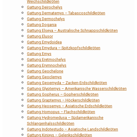
Weichschildkröten
Gattung Deirochelys
Gattung Dermatemys – Tabascoschildkröten
Gattung Dermochelys
Gattung Dogania
Gattung Elseya – Australische Schnappschildkröten
Gattung Elusor
Gattung Emydoidea
Gattung Emydura – Spitzkopfschildkröten
Gattung Emys
Gattung Eretmochelys
Gattung Erymnochelys
Gattung Geochelone
Gattung Geoclemys
Gattung Geoemyda – Zacken-Erdschildkröten
Gattung Glyptemys – Amerikanische Wasserschildkröten
Gattung Gopherus – Gopherschildkröten
Gattung Graptemys – Höckerschildkröten
Gattung Heosemys – Asiatische Erdschildkröten
Gattung Homopus – Flachschildkröten
Gattung Hydromedusa – Südamerikanische
Schlangenhalsschildkröten
Gattung Indotestudo – Asiatische Landschildkröten
Gattung Kinixys – Gelenkschildkröten