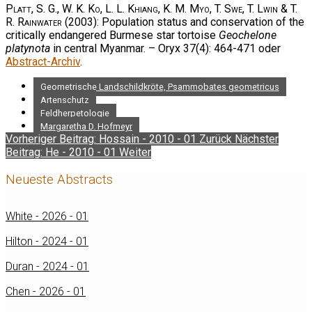
Platt, S. G., W. K. Ko, L. L. Khiang, K. M. Myo, T. Swe, T. Lwin & T.
R. Rainwater
(2003): Population status and conservation of the
critically endangered Burmese star tortoise
Geochelone
platynota
in central Myanmar. – Oryx 37(4): 464-471 oder
Abstract-Archiv
.
Geometrische Landschildkröte, Psammobates geometricus
Artenschutz
Feldherpetologie
Margaretha D. Hofmeyr
Vorheriger Beitrag: Hossain - 2010 - 01
Zurück
Nächster
Beitrag: He - 2010 - 01
Weiter
Neueste Abstracts
White - 2026 - 01
Hilton - 2024 - 01
Duran - 2024 - 01
Chen - 2026 - 01