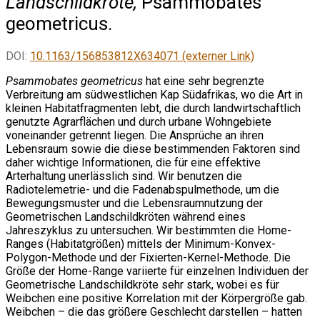
Landschildkröte,
Psammobates
geometricus.
DOI:
10.1163/156853812X634071 (externer Link)
Psammobates geometricus
hat eine sehr begrenzte
Verbreitung am südwestlichen Kap Südafrikas, wo die Art in
kleinen Habitatfragmenten lebt, die durch landwirtschaftlich
genutzte Agrarflächen und durch urbane Wohngebiete
voneinander getrennt liegen. Die Ansprüche an ihren
Lebensraum sowie die diese bestimmenden Faktoren sind
daher wichtige Informationen, die für eine effektive
Arterhaltung unerlässlich sind. Wir benutzen die
Radiotelemetrie- und die Fadenabspulmethode, um die
Bewegungsmuster und die Lebensraumnutzung der
Geometrischen Landschildkröten während eines
Jahreszyklus zu untersuchen. Wir bestimmten die Home-
Ranges (Habitatgrößen) mittels der Minimum-Konvex-
Polygon-Methode und der Fixierten-Kernel-Methode. Die
Größe der Home-Range variierte für einzelnen Individuen der
Geometrische Landschildkröte sehr stark, wobei es für
Weibchen eine positive Korrelation mit der Körpergröße gab.
Weibchen – die das größere Geschlecht darstellen – hatten