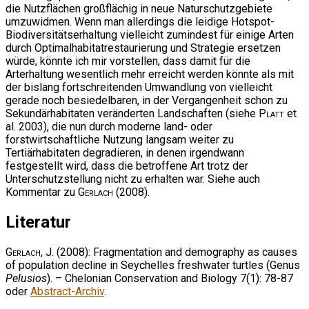
die Nutzflächen großflächig in neue Naturschutzgebiete
umzuwidmen. Wenn man allerdings die leidige Hotspot-
Biodiversitätserhaltung vielleicht zumindest für einige Arten
durch Optimalhabitatrestaurierung und Strategie ersetzen
würde, könnte ich mir vorstellen, dass damit für die
Arterhaltung wesentlich mehr erreicht werden könnte als mit
der bislang fortschreitenden Umwandlung von vielleicht
gerade noch besiedelbaren, in der Vergangenheit schon zu
Sekundärhabitaten veränderten Landschaften (siehe
Platt
et
al. 2003), die nun durch moderne land- oder
forstwirtschaftliche Nutzung langsam weiter zu
Tertiärhabitaten degradieren, in denen irgendwann
festgestellt wird, dass die betroffene Art trotz der
Unterschutzstellung nicht zu erhalten war. Siehe auch
Kommentar zu
Gerlach
(2008).
Literatur
Gerlach, J.
(2008): Fragmentation and demography as causes
of population decline in Seychelles freshwater turtles (Genus
Pelusios
). – Chelonian Conservation and Biology 7(1): 78-87
oder
Abstract-Archiv
.