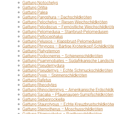
Gattung Notochelys
Gattung Orlitia
Gattung Palea
Gattung Pangshura – Dachschildkröten
Gattung Pelochelys – Riesen-Weichschildkröten
Gattung Pelodiscus – Fernöstliche Weichschildkröt
Gattung Pelomedusa – Starrbrust-Pelomedusen
Gattung Peltocephalus
Gattung Pelusios – Klappbrust-Pelomedusen
Gattung Phrynops – Bärtige Krötenkopf-Schildkröt
Gattung Platysternon
Gattung Podocnemis – Schienenschildkröten
Gattung Psammobates – Südafrikanische Landschi
Gattung Pseudemydura
Gattung Pseudemys – Echte Schmuckschildkröten
Gattung Pyxis – Spinnenschildkröten
Gattung Rafetus
Gattung Rheodytes
Gattung Rhinoclemmys – Amerikanische Erdschildk
Gattung Sacalia – Pfauenaugen-Sumpfschildkröten
Gattung Siebenrockiella
Gattung Staurotypus – Echte Kreuzbrustschildkröte
Gattung Sternotherus – Moschusschildkröten
Gattung Stigmochelys – Pantherschildkröten