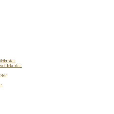
ildkröten
schildkröten
öten
en