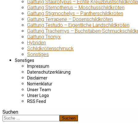
Gattung Staurotypus – Echte Kreuzbrustschildkröte
Gattung Sternotherus – Moschusschildkröten
Gattung Stigmochelys – Pantherschildkröten
Gattung Terrapene – Dosenschildkröten
Gattung Testudo – Eigentliche Landschildkröten
Gattung Trachemys – Buchstaben-Schmuckschildk
Gattung Trionyx
Hybriden
Schildkrötenschmuck
Sonstiges
Sonstiges
Impressum
Datenschutzerklärung
Disclaimer
Nomenklatur
Unser Team
Unser Logo
RSS Feed
Suchen
Suchen