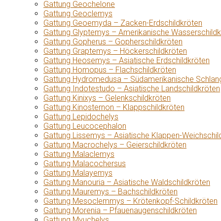
Gattung Geochelone
Gattung Geoclemys
Gattung Geoemyda – Zacken-Erdschildkröten
Gattung Glyptemys – Amerikanische Wasserschildk
Gattung Gopherus – Gopherschildkröten
Gattung Graptemys – Höckerschildkröten
Gattung Heosemys – Asiatische Erdschildkröten
Gattung Homopus – Flachschildkröten
Gattung Hydromedusa – Südamerikanische Schlang
Gattung Indotestudo – Asiatische Landschildkröten
Gattung Kinixys – Gelenkschildkröten
Gattung Kinosternon – Klappschildkröten
Gattung Lepidochelys
Gattung Leucocephalon
Gattung Lissemys – Asiatische Klappen-Weichschil
Gattung Macrochelys – Geierschildkröten
Gattung Malaclemys
Gattung Malacochersus
Gattung Malayemys
Gattung Manouria – Asiatische Waldschildkröten
Gattung Mauremys – Bachschildkröten
Gattung Mesoclemmys – Krötenkopf-Schildkröten
Gattung Morenia – Pfauenaugenschildkröten
Gattung Myuchelys