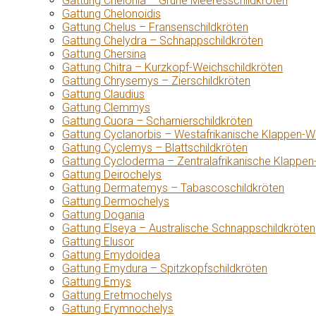
Gattung Chelonia – Grüne Meeresschildkröten
Gattung Chelonoidis
Gattung Chelus – Fransenschildkröten
Gattung Chelydra – Schnappschildkröten
Gattung Chersina
Gattung Chitra – Kurzkopf-Weichschildkröten
Gattung Chrysemys – Zierschildkröten
Gattung Claudius
Gattung Clemmys
Gattung Cuora – Scharnierschildkröten
Gattung Cyclanorbis – Westafrikanische Klappen-W
Gattung Cyclemys – Blattschildkröten
Gattung Cycloderma – Zentralafrikanische Klappen
Gattung Deirochelys
Gattung Dermatemys – Tabascoschildkröten
Gattung Dermochelys
Gattung Dogania
Gattung Elseya – Australische Schnappschildkröten
Gattung Elusor
Gattung Emydoidea
Gattung Emydura – Spitzkopfschildkröten
Gattung Emys
Gattung Eretmochelys
Gattung Erymnochelys