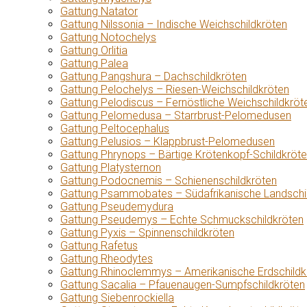
Gattung Natator
Gattung Nilssonia – Indische Weichschildkröten
Gattung Notochelys
Gattung Orlitia
Gattung Palea
Gattung Pangshura – Dachschildkröten
Gattung Pelochelys – Riesen-Weichschildkröten
Gattung Pelodiscus – Fernöstliche Weichschildkröt
Gattung Pelomedusa – Starrbrust-Pelomedusen
Gattung Peltocephalus
Gattung Pelusios – Klappbrust-Pelomedusen
Gattung Phrynops – Bärtige Krötenkopf-Schildkröt
Gattung Platysternon
Gattung Podocnemis – Schienenschildkröten
Gattung Psammobates – Südafrikanische Landschi
Gattung Pseudemydura
Gattung Pseudemys – Echte Schmuckschildkröten
Gattung Pyxis – Spinnenschildkröten
Gattung Rafetus
Gattung Rheodytes
Gattung Rhinoclemmys – Amerikanische Erdschildk
Gattung Sacalia – Pfauenaugen-Sumpfschildkröten
Gattung Siebenrockiella