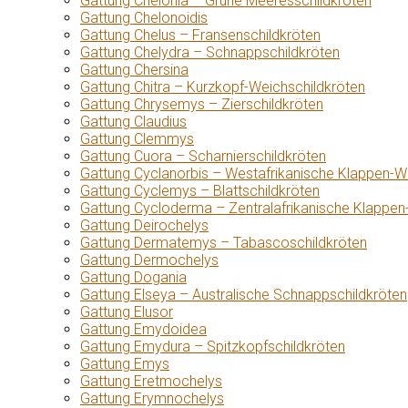
Gattung Chelonia – Grüne Meeresschildkröten
Gattung Chelonoidis
Gattung Chelus – Fransenschildkröten
Gattung Chelydra – Schnappschildkröten
Gattung Chersina
Gattung Chitra – Kurzkopf-Weichschildkröten
Gattung Chrysemys – Zierschildkröten
Gattung Claudius
Gattung Clemmys
Gattung Cuora – Scharnierschildkröten
Gattung Cyclanorbis – Westafrikanische Klappen-W
Gattung Cyclemys – Blattschildkröten
Gattung Cycloderma – Zentralafrikanische Klappen
Gattung Deirochelys
Gattung Dermatemys – Tabascoschildkröten
Gattung Dermochelys
Gattung Dogania
Gattung Elseya – Australische Schnappschildkröten
Gattung Elusor
Gattung Emydoidea
Gattung Emydura – Spitzkopfschildkröten
Gattung Emys
Gattung Eretmochelys
Gattung Erymnochelys