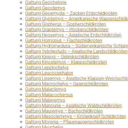
Gattung Geochelone
Gattung Geoclemys
Gattung Geoemyda – Zacken-Erdschildkröten
Gattung Glyptemys – Amerikanische Wasserschildk
Gattung Gopherus – Gopherschildkröten
Gattung Graptemys – Höckerschildkröten
Gattung Heosemys – Asiatische Erdschildkröten
Gattung Homopus – Flachschildkröten
Gattung Hydromedusa – Südamerikanische Schlang
Gattung Indotestudo – Asiatische Landschildkröten
Gattung Kinixys – Gelenkschildkröten
Gattung Kinosternon – Klappschildkröten
Gattung Lepidochelys
Gattung Leucocephalon
Gattung Lissemys – Asiatische Klappen-Weichschil
Gattung Macrochelys – Geierschildkröten
Gattung Malaclemys
Gattung Malacochersus
Gattung Malayemys
Gattung Manouria – Asiatische Waldschildkröten
Gattung Mauremys – Bachschildkröten
Gattung Mesoclemmys – Krötenkopf-Schildkröten
Gattung Morenia – Pfauenaugenschildkröten
Gattung Myuchelys