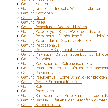
Gattung Natator
Gattung Nilssonia – Indische Weichschildkröten
Gattung Notochelys
Gattung Orlitia
Gattung Palea
Gattung Pangshura – Dachschildkröten
Gattung Pelochelys – Riesen-Weichschildkröten
Gattung Pelodiscus – Fernöstliche Weichschildkröt
Gattung Pelomedusa – Starrbrust-Pelomedusen
Gattung Peltocephalus
Gattung Pelusios – Klappbrust-Pelomedusen
Gattung Phrynops – Bärtige Krötenkopf-Schildkröt
Gattung Platysternon
Gattung Podocnemis – Schienenschildkröten
Gattung Psammobates – Südafrikanische Landschi
Gattung Pseudemydura
Gattung Pseudemys – Echte Schmuckschildkröten
Gattung Pyxis – Spinnenschildkröten
Gattung Rafetus
Gattung Rheodytes
Gattung Rhinoclemmys – Amerikanische Erdschildk
Gattung Sacalia – Pfauenaugen-Sumpfschildkröten
Gattung Siebenrockiella