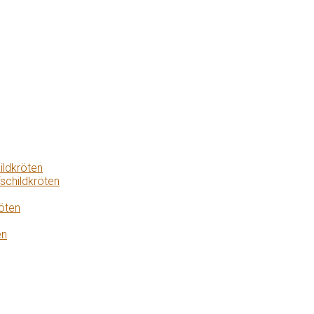
ildkröten
schildkröten
öten
en