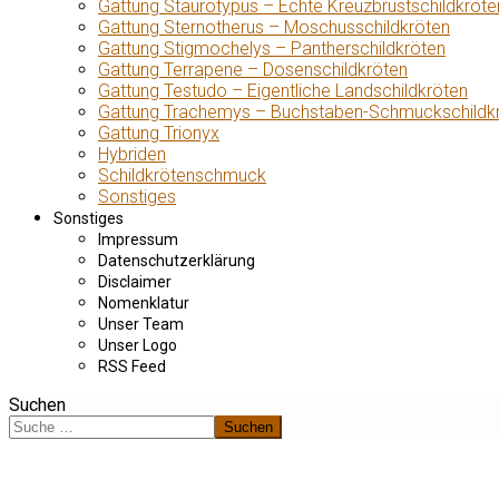
Gattung Staurotypus – Echte Kreuzbrustschildkröte
Gattung Sternotherus – Moschusschildkröten
Gattung Stigmochelys – Pantherschildkröten
Gattung Terrapene – Dosenschildkröten
Gattung Testudo – Eigentliche Landschildkröten
Gattung Trachemys – Buchstaben-Schmuckschildk
Gattung Trionyx
Hybriden
Schildkrötenschmuck
Sonstiges
Sonstiges
Impressum
Datenschutzerklärung
Disclaimer
Nomenklatur
Unser Team
Unser Logo
RSS Feed
Suchen
Suchen