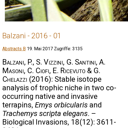
Balzani - 2016 - 01
Abstracts B
19. Mai 2017
Zugriffe: 3135
Balzani, P., S. Vizzini, G. Santini, A.
Masoni, C. Ciofi, E. Ricevuto & G.
Chelazzi
(2016): Stable isotope
analysis of trophic niche in two co-
occurring native and invasive
terrapins,
Emys orbicularis
and
Trachemys scripta elegans
. –
Biological Invasions, 18(12): 3611-