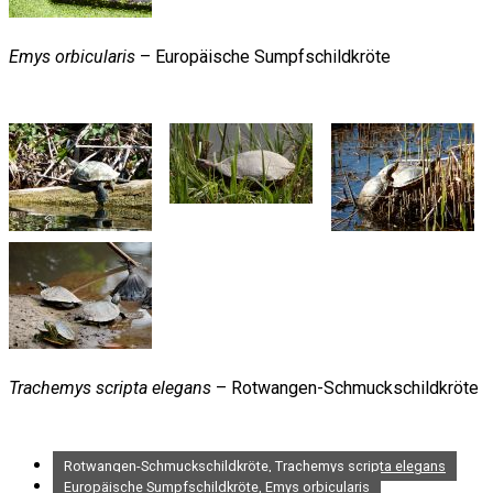
Emys orbicularis
– Europäische Sumpfschildkröte
Trachemys scripta elegans
– Rotwangen-Schmuckschildkröte
Rotwangen-Schmuckschildkröte, Trachemys scripta elegans
Europäische Sumpfschildkröte, Emys orbicularis