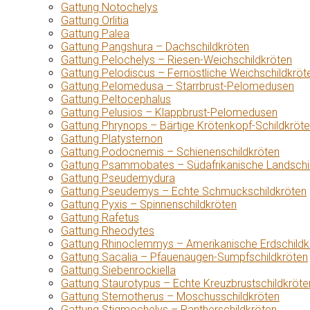
Gattung Notochelys
Gattung Orlitia
Gattung Palea
Gattung Pangshura – Dachschildkröten
Gattung Pelochelys – Riesen-Weichschildkröten
Gattung Pelodiscus – Fernöstliche Weichschildkröt
Gattung Pelomedusa – Starrbrust-Pelomedusen
Gattung Peltocephalus
Gattung Pelusios – Klappbrust-Pelomedusen
Gattung Phrynops – Bärtige Krötenkopf-Schildkröt
Gattung Platysternon
Gattung Podocnemis – Schienenschildkröten
Gattung Psammobates – Südafrikanische Landschi
Gattung Pseudemydura
Gattung Pseudemys – Echte Schmuckschildkröten
Gattung Pyxis – Spinnenschildkröten
Gattung Rafetus
Gattung Rheodytes
Gattung Rhinoclemmys – Amerikanische Erdschildk
Gattung Sacalia – Pfauenaugen-Sumpfschildkröten
Gattung Siebenrockiella
Gattung Staurotypus – Echte Kreuzbrustschildkröte
Gattung Sternotherus – Moschusschildkröten
Gattung Stigmochelys – Pantherschildkröten