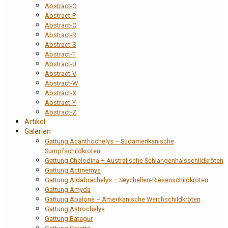
Abstract-O
Abstract-P
Abstract-Q
Abstract-R
Abstract-S
Abstract-T
Abstract-U
Abstract-V
Abstract-W
Abstract-X
Abstract-Y
Abstract-Z
Artikel
Galerien
Gattung Acanthochelys – Südamerikanische
Sumpfschildkröten
Gattung Chelodina – Australische Schlangenhalsschildkröten
Gattung Actinemys
Gattung Aldabrachelys – Seychellen-Riesenschildkröten
Gattung Amyda
Gattung Apalone – Amerikanische Weichschildkröten
Gattung Astrochelys
Gattung Batagur