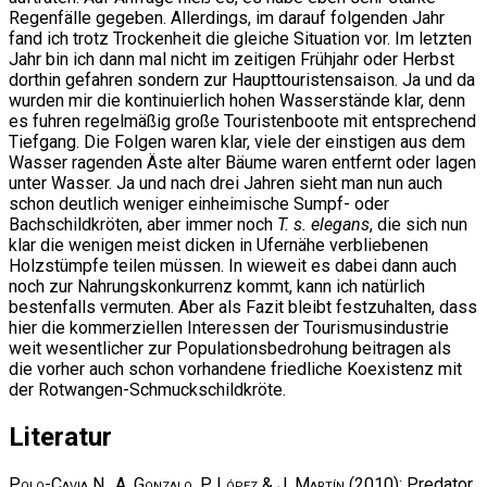
Regenfälle gegeben. Allerdings, im darauf folgenden Jahr
fand ich trotz Trockenheit die gleiche Situation vor. Im letzten
Jahr bin ich dann mal nicht im zeitigen Frühjahr oder Herbst
dorthin gefahren sondern zur Haupttouristensaison. Ja und da
wurden mir die kontinuierlich hohen Wasserstände klar, denn
es fuhren regelmäßig große Touristenboote mit entsprechend
Tiefgang. Die Folgen waren klar, viele der einstigen aus dem
Wasser ragenden Äste alter Bäume waren entfernt oder lagen
unter Wasser. Ja und nach drei Jahren sieht man nun auch
schon deutlich weniger einheimische Sumpf- oder
Bachschildkröten, aber immer noch
T. s. elegans
, die sich nun
klar die wenigen meist dicken in Ufernähe verbliebenen
Holzstümpfe teilen müssen. In wieweit es dabei dann auch
noch zur Nahrungskonkurrenz kommt, kann ich natürlich
bestenfalls vermuten. Aber als Fazit bleibt festzuhalten, dass
hier die kommerziellen Interessen der Tourismusindustrie
weit wesentlicher zur Populationsbedrohung beitragen als
die vorher auch schon vorhandene friedliche Koexistenz mit
der Rotwangen-Schmuckschildkröte.
Literatur
Polo-Cavia N., A. Gonzalo, P. López & J. Martín
(2010): Predator