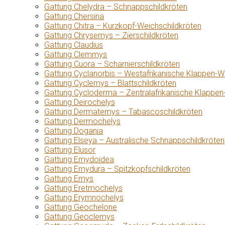
Gattung Chelydra – Schnappschildkröten
Gattung Chersina
Gattung Chitra – Kurzkopf-Weichschildkröten
Gattung Chrysemys – Zierschildkröten
Gattung Claudius
Gattung Clemmys
Gattung Cuora – Scharnierschildkröten
Gattung Cyclanorbis – Westafrikanische Klappen-W
Gattung Cyclemys – Blattschildkröten
Gattung Cycloderma – Zentralafrikanische Klappen
Gattung Deirochelys
Gattung Dermatemys – Tabascoschildkröten
Gattung Dermochelys
Gattung Dogania
Gattung Elseya – Australische Schnappschildkröten
Gattung Elusor
Gattung Emydoidea
Gattung Emydura – Spitzkopfschildkröten
Gattung Emys
Gattung Eretmochelys
Gattung Erymnochelys
Gattung Geochelone
Gattung Geoclemys