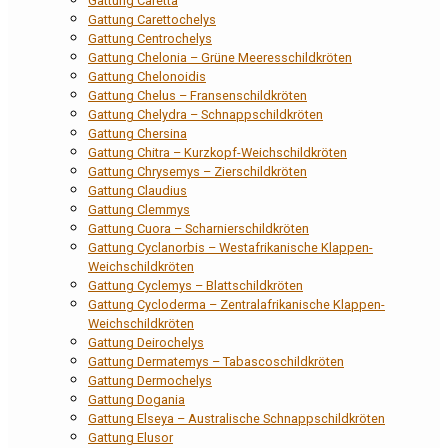
Gattung Caretta
Gattung Carettochelys
Gattung Centrochelys
Gattung Chelonia – Grüne Meeresschildkröten
Gattung Chelonoidis
Gattung Chelus – Fransenschildkröten
Gattung Chelydra – Schnappschildkröten
Gattung Chersina
Gattung Chitra – Kurzkopf-Weichschildkröten
Gattung Chrysemys – Zierschildkröten
Gattung Claudius
Gattung Clemmys
Gattung Cuora – Scharnierschildkröten
Gattung Cyclanorbis – Westafrikanische Klappen-
Weichschildkröten
Gattung Cyclemys – Blattschildkröten
Gattung Cycloderma – Zentralafrikanische Klappen-
Weichschildkröten
Gattung Deirochelys
Gattung Dermatemys – Tabascoschildkröten
Gattung Dermochelys
Gattung Dogania
Gattung Elseya – Australische Schnappschildkröten
Gattung Elusor