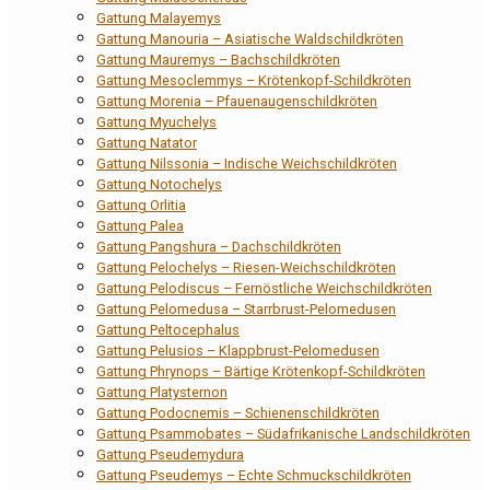
Gattung Malayemys
Gattung Manouria – Asiatische Waldschildkröten
Gattung Mauremys – Bachschildkröten
Gattung Mesoclemmys – Krötenkopf-Schildkröten
Gattung Morenia – Pfauenaugenschildkröten
Gattung Myuchelys
Gattung Natator
Gattung Nilssonia – Indische Weichschildkröten
Gattung Notochelys
Gattung Orlitia
Gattung Palea
Gattung Pangshura – Dachschildkröten
Gattung Pelochelys – Riesen-Weichschildkröten
Gattung Pelodiscus – Fernöstliche Weichschildkröten
Gattung Pelomedusa – Starrbrust-Pelomedusen
Gattung Peltocephalus
Gattung Pelusios – Klappbrust-Pelomedusen
Gattung Phrynops – Bärtige Krötenkopf-Schildkröten
Gattung Platysternon
Gattung Podocnemis – Schienenschildkröten
Gattung Psammobates – Südafrikanische Landschildkröten
Gattung Pseudemydura
Gattung Pseudemys – Echte Schmuckschildkröten