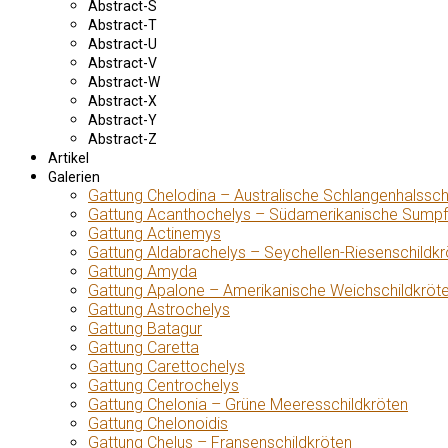
Abstract-S
Abstract-T
Abstract-U
Abstract-V
Abstract-W
Abstract-X
Abstract-Y
Abstract-Z
Artikel
Galerien
Gattung Chelodina – Australische Schlangenhalssch
Gattung Acanthochelys – Südamerikanische Sumpf
Gattung Actinemys
Gattung Aldabrachelys – Seychellen-Riesenschildkr
Gattung Amyda
Gattung Apalone – Amerikanische Weichschildkröt
Gattung Astrochelys
Gattung Batagur
Gattung Caretta
Gattung Carettochelys
Gattung Centrochelys
Gattung Chelonia – Grüne Meeresschildkröten
Gattung Chelonoidis
Gattung Chelus – Fransenschildkröten