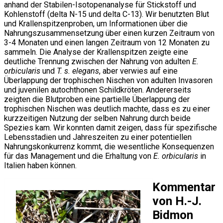
anhand der Stabilen-Isotopenanalyse für Stickstoff und
Kohlenstoff (delta N-15 und delta C-13). Wir benutzten Blut
und Krallenspitzenproben, um Informationen über die
Nahrungszusammensetzung über einen kurzen Zeitraum von
3-4 Monaten und einen langen Zeitraum von 12 Monaten zu
sammeln. Die Analyse der Krallenspitzen zeigte eine
deutliche Trennung zwischen der Nahrung von adulten
E.
orbicularis
und
T. s. elegans
, aber verwies auf eine
Überlappung der trophischen Nischen von adulten Invasoren
und juvenilen autochthonen Schildkröten. Andererseits
zeigten die Blutproben eine partielle Überlappung der
trophischen Nischen was deutlich machte, dass es zu einer
kurzzeitigen Nutzung der selben Nahrung durch beide
Spezies kam. Wir konnten damit zeigen, dass für spezifische
Lebensstadien und Jahreszeiten zu einer potentiellen
Nahrungskonkurrenz kommt, die wesentliche Konsequenzen
für das Management und die Erhaltung von
E. orbicularis
in
Italien haben können.
Kommentar
von H.-J.
Bidmon