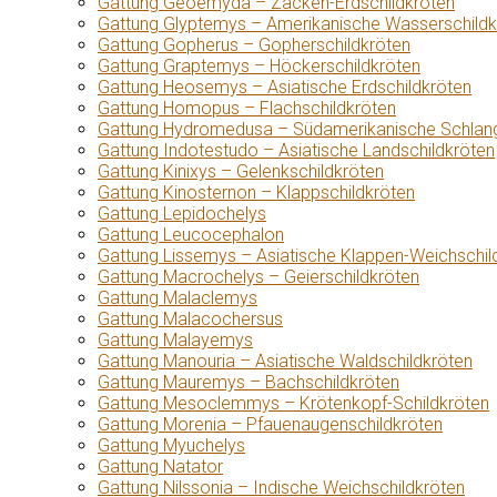
Gattung Geoemyda – Zacken-Erdschildkröten
Gattung Glyptemys – Amerikanische Wasserschildk
Gattung Gopherus – Gopherschildkröten
Gattung Graptemys – Höckerschildkröten
Gattung Heosemys – Asiatische Erdschildkröten
Gattung Homopus – Flachschildkröten
Gattung Hydromedusa – Südamerikanische Schlang
Gattung Indotestudo – Asiatische Landschildkröten
Gattung Kinixys – Gelenkschildkröten
Gattung Kinosternon – Klappschildkröten
Gattung Lepidochelys
Gattung Leucocephalon
Gattung Lissemys – Asiatische Klappen-Weichschil
Gattung Macrochelys – Geierschildkröten
Gattung Malaclemys
Gattung Malacochersus
Gattung Malayemys
Gattung Manouria – Asiatische Waldschildkröten
Gattung Mauremys – Bachschildkröten
Gattung Mesoclemmys – Krötenkopf-Schildkröten
Gattung Morenia – Pfauenaugenschildkröten
Gattung Myuchelys
Gattung Natator
Gattung Nilssonia – Indische Weichschildkröten