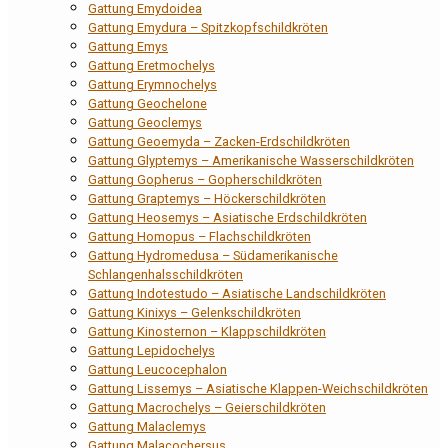
Gattung Emydoidea
Gattung Emydura – Spitzkopfschildkröten
Gattung Emys
Gattung Eretmochelys
Gattung Erymnochelys
Gattung Geochelone
Gattung Geoclemys
Gattung Geoemyda – Zacken-Erdschildkröten
Gattung Glyptemys – Amerikanische Wasserschildkröten
Gattung Gopherus – Gopherschildkröten
Gattung Graptemys – Höckerschildkröten
Gattung Heosemys – Asiatische Erdschildkröten
Gattung Homopus – Flachschildkröten
Gattung Hydromedusa – Südamerikanische
Schlangenhalsschildkröten
Gattung Indotestudo – Asiatische Landschildkröten
Gattung Kinixys – Gelenkschildkröten
Gattung Kinosternon – Klappschildkröten
Gattung Lepidochelys
Gattung Leucocephalon
Gattung Lissemys – Asiatische Klappen-Weichschildkröten
Gattung Macrochelys – Geierschildkröten
Gattung Malaclemys
Gattung Malacochersus