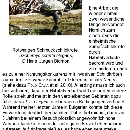
Eine Arbeit die
wieder einmal
zwei wesentliche
Dinge hervorhebt.
Nämlich zum
einen, dass die
einheimische
Sumpfschildkröte
Rotwangen-Schmuckschildkröte,
durch
Trachemys scripta elegans
,
Habitatverluste
© Hans-Jürgen Bidmon
bedroht wird und
zum anderen, dass
es zu einer Nahrungskonkurrenz mit invasiven Schildkröten
zumindest zeitweise kommt. Letzteres ist nichts Neues
(siehe dazu
Polo-Cavia
et al. 2010). Allerdings muss ich auch
hier anführen, dass der Habitatverlust wohl die bedeutendere
Rolle spielt und meist in den verbleibenden Gebieten dazu
führt, dass
T. s. elegans
die besseren Bedingungen vorfindet.
Während meiner letzten Jahre in Bulgarien konnte ich diese
Entwicklung deutlich beobachten. Dabei fiel mir auf, dass vor
3 Jahren bei einem Besuch plötzlich ungewöhnlich hohe
Wasserstände in einem der sehr guten
Emys
-Lebensräume
auftraten. Auf Anfrage hieß es, es habe eben sehr starke