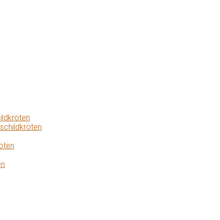
ildkröten
schildkröten
öten
en