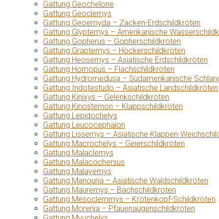
Gattung Geochelone
Gattung Geoclemys
Gattung Geoemyda – Zacken-Erdschildkröten
Gattung Glyptemys – Amerikanische Wasserschildk
Gattung Gopherus – Gopherschildkröten
Gattung Graptemys – Höckerschildkröten
Gattung Heosemys – Asiatische Erdschildkröten
Gattung Homopus – Flachschildkröten
Gattung Hydromedusa – Südamerikanische Schlang
Gattung Indotestudo – Asiatische Landschildkröten
Gattung Kinixys – Gelenkschildkröten
Gattung Kinosternon – Klappschildkröten
Gattung Lepidochelys
Gattung Leucocephalon
Gattung Lissemys – Asiatische Klappen-Weichschil
Gattung Macrochelys – Geierschildkröten
Gattung Malaclemys
Gattung Malacochersus
Gattung Malayemys
Gattung Manouria – Asiatische Waldschildkröten
Gattung Mauremys – Bachschildkröten
Gattung Mesoclemmys – Krötenkopf-Schildkröten
Gattung Morenia – Pfauenaugenschildkröten
Gattung Myuchelys