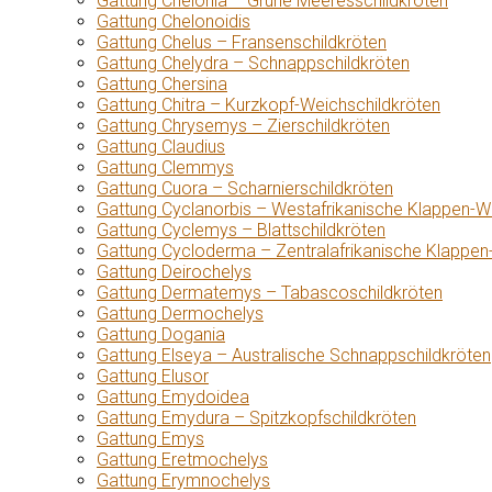
Gattung Chelonia – Grüne Meeresschildkröten
Gattung Chelonoidis
Gattung Chelus – Fransenschildkröten
Gattung Chelydra – Schnappschildkröten
Gattung Chersina
Gattung Chitra – Kurzkopf-Weichschildkröten
Gattung Chrysemys – Zierschildkröten
Gattung Claudius
Gattung Clemmys
Gattung Cuora – Scharnierschildkröten
Gattung Cyclanorbis – Westafrikanische Klappen-W
Gattung Cyclemys – Blattschildkröten
Gattung Cycloderma – Zentralafrikanische Klappen
Gattung Deirochelys
Gattung Dermatemys – Tabascoschildkröten
Gattung Dermochelys
Gattung Dogania
Gattung Elseya – Australische Schnappschildkröten
Gattung Elusor
Gattung Emydoidea
Gattung Emydura – Spitzkopfschildkröten
Gattung Emys
Gattung Eretmochelys
Gattung Erymnochelys