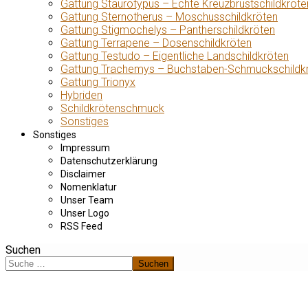
Gattung Staurotypus – Echte Kreuzbrustschildkröte
Gattung Sternotherus – Moschusschildkröten
Gattung Stigmochelys – Pantherschildkröten
Gattung Terrapene – Dosenschildkröten
Gattung Testudo – Eigentliche Landschildkröten
Gattung Trachemys – Buchstaben-Schmuckschildk
Gattung Trionyx
Hybriden
Schildkrötenschmuck
Sonstiges
Sonstiges
Impressum
Datenschutzerklärung
Disclaimer
Nomenklatur
Unser Team
Unser Logo
RSS Feed
Suchen
Suchen