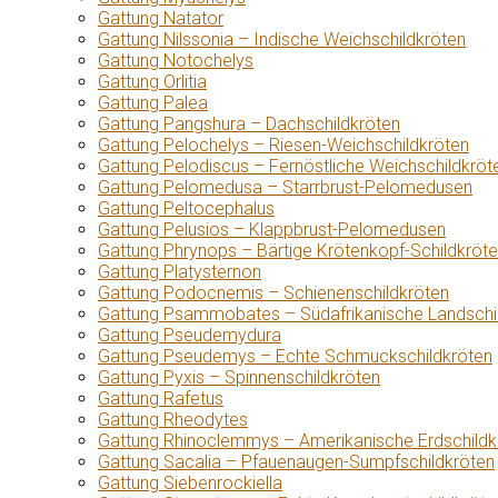
Gattung Natator
Gattung Nilssonia – Indische Weichschildkröten
Gattung Notochelys
Gattung Orlitia
Gattung Palea
Gattung Pangshura – Dachschildkröten
Gattung Pelochelys – Riesen-Weichschildkröten
Gattung Pelodiscus – Fernöstliche Weichschildkröt
Gattung Pelomedusa – Starrbrust-Pelomedusen
Gattung Peltocephalus
Gattung Pelusios – Klappbrust-Pelomedusen
Gattung Phrynops – Bärtige Krötenkopf-Schildkröt
Gattung Platysternon
Gattung Podocnemis – Schienenschildkröten
Gattung Psammobates – Südafrikanische Landschi
Gattung Pseudemydura
Gattung Pseudemys – Echte Schmuckschildkröten
Gattung Pyxis – Spinnenschildkröten
Gattung Rafetus
Gattung Rheodytes
Gattung Rhinoclemmys – Amerikanische Erdschildk
Gattung Sacalia – Pfauenaugen-Sumpfschildkröten
Gattung Siebenrockiella